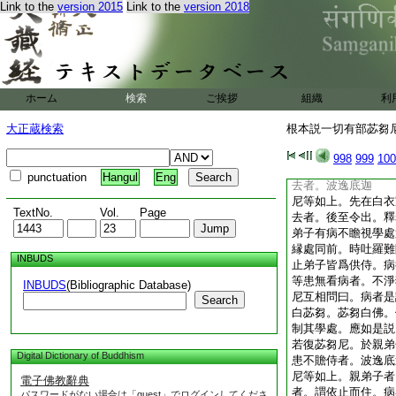
Link to the
version 2015
Link to the
version 2018
尼隨後而來。亦爲求
於彼家停。聖者亦宜
諸尼曰。可容我宿。
吐羅尼曰。隨宜即得
吐羅尼即以手足推排
何爲如是相逼。報曰
ホーム
検索
ご挨拶
組織
利
尼議曰。此吐羅尼盛
存濟。諸尼即起一時
大正蔵検索
根本説一切有部苾芻尼毘
佛。佛問訶責。廣説
説
998
999
100
若復苾芻尼。知苾芻
punctuation
Hangul
Eng
去者。波逸底迦
尼等如上。先在白衣
TextNo.
Vol.
Page
去者。後至令出。釋
弟子有病不瞻視學處
縁處同前。時吐羅難
INBUDS
止弟子皆爲供侍。病
等患無看病者。不淨
INBUDS
(Bibliographic Database)
尼互相問曰。病者是
Search
白苾芻。苾芻白佛。
制其學處。應如是説
若復苾芻尼。於親弟
Digital Dictionary of Buddhism
患不贍侍者。波逸底
尼等如上。親弟子者
電子佛教辭典
者。謂依止而住。病
パスワードがない場合は「guest」でログインしてくださ