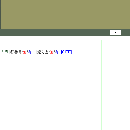
[行番号:
無
/
有
] [返り点:
無
/
有
]
[CITE]