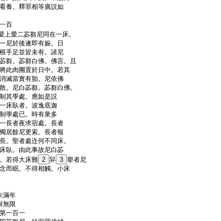
看養。釋罪相等廣説如
一百
愛上愛二苾芻尼同在一床。
一尼於後遂即有娠。日
根手足並皆未有。諸尼
苾芻。苾芻白佛。佛言。且
將此肉團置於日中。若其
消滅當實有胎。尼依佛
散。尼白苾芻。苾芻白佛。
制其學處。應如是説
一床臥者。波逸底迦
制學處已。時有衆多
一長者夜求宿處。長者
獨居餘尼更索。長者報
長。聖者處迮何不同床。
床臥。由此事故尼白苾
。若得大床難
2
舁
3
擧者尼
念而眠。不得相觸。小床
未滿年
與無限
第一百一