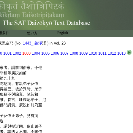
宿。村人告曰。有餘尼衆
往彼求宿。尼即前入告
諸尼報言。此處窄狹不容。
。諸尼聞已蹲跪相容。時
舊尼。諸尼告曰。聖者
。不能住者任隨意去。諸
用条件
使い方
English
壯多力。苦見逼迫命難
而出。尼白苾芻。苾芻白
奈耶 (No.
1443_
義淨
譯 ) in Vol. 23
乃至制其學處。應如是
0
1001
1002
1003
1004
1005
1006
1007
1008
1009
1010
1011
1012
1013
尼先在白衣家。後令他
家者。謂前到俗家。令他
罪相等廣説如前
第九十九
陀尼病。有親弟子及依
得差已。後於異時。弟子
狼藉不與除棄。諸苾芻
誰。答言。吐羅尼弟子。尼
佛問訶責。廣説如前乃至
子及依止弟子。見有病
迦
。謂與授近圓。依止弟子
者。謂四大不調。不贍侍