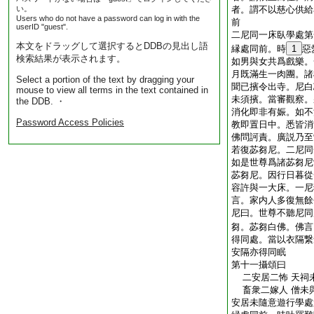
い。
者。謂不以慈心供給
Users who do not have a password can log in with the
前
userID "guest".
二尼同一床臥學處第
本文をドラッグして選択するとDDBの見出し語
縁處同前。時
1
惡
検索結果が表示されます。
如男與女共爲戲樂。
月既滿生一肉團。諸
Select a portion of the text by dragging your
聞已擯令出寺。尼白
mouse to view all terms in the text contained in
未須擯。當審觀察。
the DDB. ・
消化即非有娠。如不
Password Access Policies
教即置日中。悉皆消
佛問訶責。廣説乃至
若復苾芻尼。二尼同
如是世尊爲諸苾芻尼
苾芻尼。因行日暮從
容許與一大床。一尼
言。家内人多復無餘
尼曰。世尊不聽尼同
芻。苾芻白佛。佛言
得同處。當以衣隔繋
安隔亦得同眠
第十一攝頌曰
二安居二怖 天祠
畜衆二嫁人 僧未
安居未隨意遊行學處