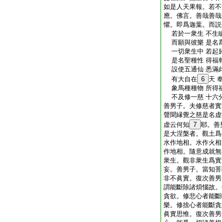
如是人天果報。若不
應。佛言。善哉善哉
懼。即爲迦葉。而説
若於一衆生 不生
而願與彼樂 是名
一切衆生中 若起
是名聖種性 得福
設使五通仙 悉滿
有大自在
6
天 
象馬種種物 所得
不及修一慈 十六
善男子。夫修慈者實
聲聞縁覺之慈是名虚
虚云何知
7
耶。善
是大涅槃者。觀土爲
水作地相。水作火相
作地相。隨意成就無
衆生。觀非衆生爲實
妄。善男子。當知菩
非不眞實。復次善男
謂能斷除諸煩惱故。
貪欲。修悲心者能斷
樂。修捨心者能斷貪
眞實思惟。復次善男