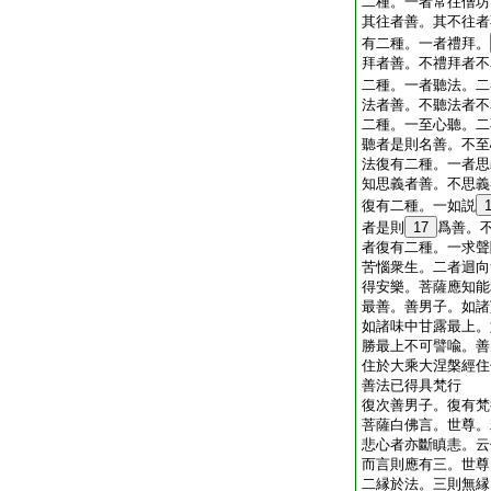
二種。一者常往僧坊
其往者善。其不往者
有二種。一者禮拜。
拜者善。不禮拜者不
二種。一者聽法。二
法者善。不聽法者不
二種。一至心聽。二
聽者是則名善。不至
法復有二種。一者思
知思義者善。不思義
復有二種。一如説
者是則
17
爲善。
者復有二種。一求聲
苦惱衆生。二者迴向
得安樂。菩薩應知能
最善。善男子。如諸
如諸味中甘露最上。
勝最上不可譬喩。善
住於大乘大涅槃經住
善法已得具梵行
復次善男子。復有梵
菩薩白佛言。世尊。
悲心者亦斷瞋恚。云
而言則應有三。世尊
二縁於法。三則無縁