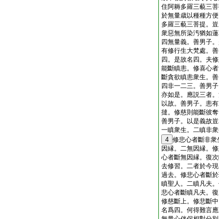
住阿耨多羅三藐三菩
於無量歳以種種方便
多羅三藐三菩提。豈
衆惡無所染汚猶如蓮
四無量義。善男子。
有修行生大梵處。善
四。是故名四。夫修
能斷瞋恚。修喜心者
斷貪欲瞋恚衆生。善
四非一二三。善男子
亦如是。應説三者。
以故。善男子。恚有
撻。修慈則能斷彼奪
善男子。以是義故豈
一瞋衆生。二瞋非衆
4
修悲心者斷非衆
因縁。二無因縁。修
心者斷無因縁。復次
去修習。二者於今現
過去。修悲心者斷於
瞋聖人。二瞋凡夫。
悲心者斷瞋凡夫。復
修慈斷上。修悲斷中
名爲四。何得難言應
無量心伴侶相對分別