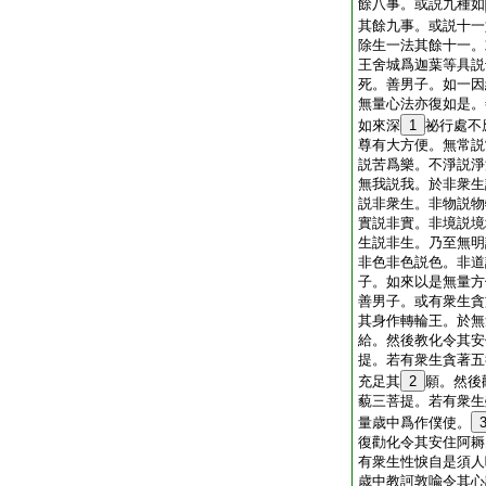
餘八事。或説九種如
其餘九事。或説十一
除生一法其餘十一。
王舍城爲迦葉等具説
死。善男子。如一因
無量心法亦復如是。
如來深
1
祕行處不
尊有大方便。無常説
説苦爲樂。不淨説淨
無我説我。於非衆生
説非衆生。非物説物
實説非實。非境説境
生説非生。乃至無明
非色非色説色。非道
子。如來以是無量方
善男子。或有衆生貪
其身作轉輪王。於無
給。然後教化令其安
提。若有衆生貪著五
充足其
2
願。然後
藐三菩提。若有衆生
量歳中爲作僕使。
復勸化令其安住阿耨
有衆生性悷自是須人
歳中教訶敦喩令其心