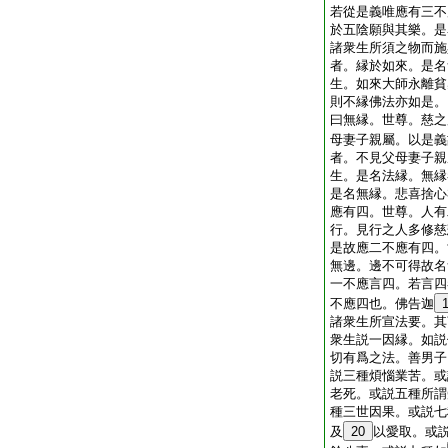
若從是義唯應有三不
於五陰願與其樂。是
諸衆生所須之物而施
者。縁於如來。是名
生。如來大師永離貧
則不縁佛法亦如是。
曰無縁。世尊。慈之
母妻子親屬。以是義
者。不見父母妻子親
生。是名法縁。無縁
是名無縁。悲喜捨心
應有四。世尊。人有
行。見行之人多修慈
是故應二不應有四。
無邊。邊不可得故名
一不應言四。若言四
不應四也。佛告迦
諸衆生所宣法要。其
衆生説一因縁。如説
切有爲之法。善男子
説三種煩惱業苦。或
老死。或説五種所謂
種三世因果。或説七
及
20
以愛取。或