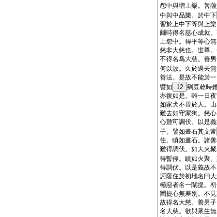
怨中與増上樂。菩薩
中與中品樂。於中下
習於上中下等與上樂
爾時得名慈心成就。
上怨中。得平等心無
慈非大慈也。世尊。
不得名爲大慈。善男
何以故。久於過去無
善法。是故不能於一
譬如
12
剜豆乾時
亦復如是。雖一日夜
如家犬不畏於人。山
難去如守家狗。慈心
心難可調伏。以是義
子。譬如畫石其文常
住。瞋如畫石。諸善
難得調伏。如大火聚
得暫停。瞋如火聚。
得調伏。以是義故不
訶薩住於初地名曰大
極惡者名一闡提。初
闡提心無差別。不見
故得名大慈。善男子
名大慈。欲與衆生無