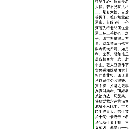
諸衆生心生歡喜是名
大捨。若不見我法相
二。是名大捨。自捨
善男子。唯四無量能
羅蜜。其餘諸行不必
訶薩先得世間四無量
羅三藐三菩提心。次
子。因世無量得出世
量。迦葉菩薩白佛言
樂者實無所爲。如是
利。世尊。譬如比丘
是皮相而實非皮。所
非虫。觀大豆羹作下
食酪猶如髓腦而實非
相而實非麨。四無量
利益衆生令其得樂。
實不得。如是之觀非
妄實與樂者。而諸衆
威徳力故一切受樂。
佛所説我念往昔獨修
成壞不來此生。世界
時生光音天。若生梵
於千梵中最勝最上名
於我所生最上想。三
提桓因。無量百千作