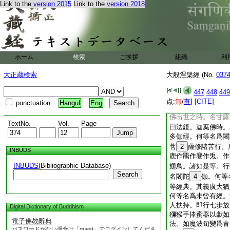
Link to the
version 2015
Link to the
version 2018
靜。如是諸經無問自
等名爲尼陀那經。如
演説。如舍衞國有一
繋隨與水穀而復還放
而説偈言
莫輕小罪 以爲無殃
ホーム
検索
ご挨拶
組織
利
漸盈大器
是名尼陀那經。何等
大正蔵検索
大般涅槃經 (No.
037
律中所説譬喩。
25
他本
447
448
449
爲伊帝＊曰＊
云目
点:
無
/
有
]
[CITE]
punctuation
Hangul
Eng
知。我出世時所
26
佛出世之時。名甘露
TextNo.
Vol.
Page
曰法鏡。迦葉佛時。
多伽經。何等名爲闍
菩
2
薩修諸苦行。
INBUDS
鹿作羆作麞作兎。作
INBUDS
(Bibliographic Database)
翅鳥。諸如是等。行
Search
名闍陀
4
伽。何等
等經典。其義廣大猶
何等名爲未曾有經。
人扶持。即行七歩放
Digital Dictionary of Buddhism
獼猴手捧蜜器以獻如
電子佛教辭典
法。如魔波旬變爲青
パスワードがない場合は「guest」でログインしてくださ