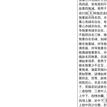
爲四器。若有慈則不
故應四無減。善男子
若行慈
5
時無悲喜
無量故亦得名四。夫
量心有縁非自在。有
量心亦縁亦自在。有
等無量有縁非自在。
不能得自在三昧。雖
無量自在非縁。如縁
樂非無量縁。何等無
佛菩薩。何等無量非
能廣縁無量衆生。亦
義故名四無量。非諸
佛如來境界。善男子
雖名無量少不足言。
量無邊。迦葉菩薩白
實如聖教。諸佛如來
覺所及。世尊。頗有
得慈悲心。非是大慈
子。菩薩若於諸衆生
二者怨憎。三者中人
上中下。怨憎亦爾。
與増上樂。於中下
上怨中與少分樂。於