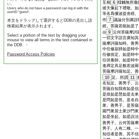
互相
6
橖觸無所傷
い。
彼天像起下禮敬。如
Users who do not have a password can log in with the
userID "guest".
等名爲優波提舍經。
作
7
議論分別廣説
本文をドラッグして選択するとDDBの見出し語
検索結果が表示されます。
經。菩薩若能如是了
◎
9
云何菩薩摩訶
Select a portion of the text by dragging your
一切文字語言廣知其
mouse to view all terms in the text contained in
薩摩訶薩知時。善男
the DDB. ・
中任修寂靜如是時中
Password Access Policies
任修捨定。如是時中
任供養師。如是時中
進禪定具足般若波羅
菩薩摩訶薩知足。善
10
足。所謂
11
名知足。善男子。云
菩薩自知我有如是信
是捨如是慧如是去來
是問如是答。是名自
衆。善男子。是菩薩
羅門衆居士衆沙門衆
如是坐起。如是説法
善男子。云何菩薩摩
男子。人有二種。一
知信者是善。其不信