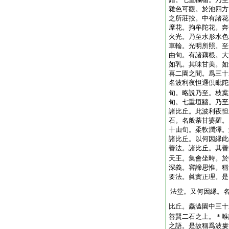
雜色可觀。於池四方
之所莊挍。中有諸花
摩花。拘牟陀花。奔
火光。乃至水形水色
車輪。光明所照。至
由旬。有諸藕根。大
如乳。其味甘美。如
喜二園之間。爲三十
名波利夜怛邏倶毗陀
旬。略説乃至。枝葉
旬。七重垣牆。乃至
諸比丘。此波利夜怛
石。名般荼甘婆羅。
十由旬。柔軟潤澤。
諸比丘。以何因縁此
善法。諸比丘。其善
天王。集會坐時。於
深義。審諦思惟。稱
要法。眞實正理。是
法堂。又何因縁。
比丘。麤澁園中三十
善賢二石之上。＊唯
之語。是故稱爲波婁