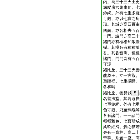
内。爲三十三天王更
城縱廣六萬由旬。七
鈴網。外有七重多羅
可觀。亦以七寶之所
瑙。其城亦高四百由
四面。亦各相去五百
一門。諸門亦高三十
諸門亦有樓櫓却敵臺
樹。其樹各有種種葉
香。其香普熏。種種
諸門。門門皆有五百
守護
諸比丘。三十三天善
龍象王。立一宮殿。
重牆壁。七重欄楯。
各和鳴
諸比丘。善見城
5
名善法堂。其處縱廣
七重鈴網。外有七重
色可觀。乃至瑪瑙等
各有諸門。一一諸門
種種雜色。七寶所成
柔軟細滑。觸之猶若
央有一寶柱。高二十
帝釋。別置一座。高