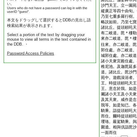
い。
沙門天王。立一園苑
Users who do not have a password can log in with the
縱廣正等四十由旬。
userID "guest".
乃至七重多羅行樹。
本文をドラッグして選択するとDDBの見出し語
略説如前。乃至七寶
検索結果が表示されます。
諸比丘。提頭頼吒天
有二岐道。毘＊樓勒
Select a portion of the text by dragging your
來亦二岐道。毘＊樓
mouse to view all terms in the text contained in
the DDB. ・
往來。亦二岐道。毘
郭住處。亦二岐道。
Password Access Policies
城郭住處。亦二岐道
諸小天衆宮殿住處。
稚尼池。及迦毘延多
道。諸比丘。毘沙門
苑中。遊戲澡浴者。
王。時提頭頼吒天王
王。意念於我。如是
屬諸小天王及小天衆
及其天衆。咸作是念
我等。如是知已。各
騎乘。詣提頭頼吒大
而住。爾時提頭頼吒
瓔珞。嚴駕騎乘。與
圍遶。相與倶詣毘沙
一面而住