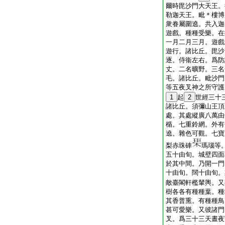
爾時毘沙門大天王。
勒迦天王。毗＊樓博
衆眷屬圍遶。共入迦
遊戲。種種受樂。在
一月二月三月。遊戲
遊行。諸比丘。毘沙
逐。侍衞左右。爲防
丈。二名曠野。三名
毛。諸比丘。毗沙門
等五夜叉神之所守護
1
起
2
世經三十
諸比丘。須彌山王頂
處。其處縱廣八萬由
楯。七重鈴網。外有
遶。雜色可觀。七寶
梨赤珠硨
瑪瑙等
五十由旬。城壁四面
於其中間。乃開一門
十由旬。闊十由旬。
敵臺閣軒檻輦輿。又
樹各各有種種葉。種
其香普熏。有種種鳥
甚可愛樂。又彼諸門
叉。爲三十三天晝夜