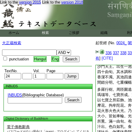
Link to the
version 2015
Link to the
version 2018
四萬二千由旬。由乾
住止之處。三大城郭
婆。二名伽婆鉢帝。
廣六百由旬。七重垣
至。種種衆鳥。各各
諸比丘。唯除月天子
ホーム
検索
ご挨拶
組織
利
已。自餘官屬。及四
間或有縱廣正等四十
大正蔵検索
起世經 (No.
0024_
闍
二十。乃至十二由旬
六由旬。所居亦各七
336
337
338
33
説如前。乃至衆鳥。
有
]
[CITE]
punctuation
Hangul
Eng
諸比丘。毘舍羅婆伽
沙門天王。出生一池
TextNo.
Vol.
Page
四十由旬。其水調和
香潔不濁。其池四邊
間錯分明。七重欄楯
INBUDS
多羅行樹。周匝圍遶
瑪瑙等。七寶所成。
INBUDS
(Bibliographic Database)
Search
以七寶之所莊飾。池
摩花。拘牟陀花。奔
花火形火色火光。乃
大小。皆如車輪。光
Digital Dictionary of Buddhism
所熏。滿一由旬。有
汁出。色白如乳。食
電子佛教辭典
パスワードがない場合は「guest」でログインしてくださ
諸比丘。伽婆鉢帝阿