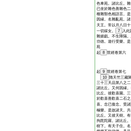
色車苑。諸比丘。雜
已坐於雜色善雜色二
種雜類色相語言。是
因縁。名雜亂苑。諸
天王。常以月八日十
一切綵女。
7
入此
雜嬉戯。不生障隔。
功徳。遊行受樂。是
苑
起
8
世經卷第六
起
9
世經卷第七
10
隋天竺三藏
三十三天品第八之二
諸比丘。又何因縁。
比丘。彼歡喜園。三
於歡喜善歡喜二石之
喜。念已復念。受諸
極樂。是故諸天。共
比丘。又彼天樹。有
拘毘陀羅。諸比丘。
樹下。有天子住。名