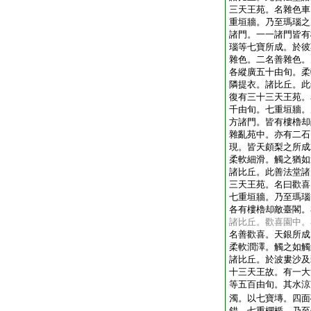
三天王苑。名雜色車
重垣牆。乃至瑪瑙之
諸門。一一諸門皆有
瑙等七寶所成。於彼
雜色。二名善雜色。
各縱廣五十由旬。柔
隣提衣。諸比丘。此
復有三十三天王苑。
千由旬。七重垣牆。
方諸門。皆有樓櫓却
雜亂苑中。亦有二石
現。皆天頗梨之所成
柔軟細滑。觸之猶如
諸比丘。此善法堂諸
三天王苑。名曰歡喜
七重垣牆。乃至瑪瑙
各有樓櫓却敵臺閣。
諸比丘。歡喜園中。
名善歡喜。天銀所成
柔軟潤澤。觸之如觸
諸比丘。於波婁沙及
十三天王故。有一大
等五百由旬。其水涼
濁。以七寶塼。四面
錯。七重欄楯。乃至