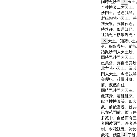
爾時毘沙門
2
天王
＊樓博叉二大天王。
沙門王。意念我等。
所統領諸小天王。并
諸天衆。亦皆作念。
時速往。如是知已。
往詣毘＊樓勒迦毘＊
3
天王。知諸小王
身。服衆瓔珞。前就
詣毘沙門大天王所。
爾時毘沙門大天王。
已集會。亦自念其所
北方諸小天王。及其
門大天王。今念我等
寶瓔珞。莊嚴其身。
前。默然而住
爾時毘沙門大天王。
嚴其身。駕種種乘。
毗＊樓博叉等。四大
衆。前後圍遶。皆共
已在苑門前。暫時停
多苑中。自然而有三
者開彼園門。淨者淨
樹。令花飄颺。諸比
衆花。積至
4
于膝