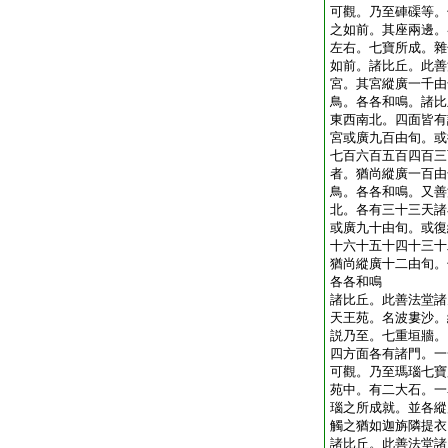
可觀。乃至硨磲等。
之如前。其座兩邊。
左右。七寶所成。雜
如前。諸比丘。此善
宮。其宮縱廣一千由
鳥。各各和鳴。諸比
東西南北。四面皆有
宮或廣九百由旬。或
七百六百五百四百三
者。猶尚縱廣一百由
鳥。各各和鳴。又善
北。各有三十三天諸
或廣九十由旬。或復
十六十五十四十三十
猶尚縱廣十二由旬。
各各和鳴
諸比丘。此善法堂諸
天王苑。名波婁沙。
説乃至。七重垣牆。
四方面各有諸門。一
可觀。乃至瑪瑙七寶
苑中。有二大石。一
瑙之所成就。並各縱
觸之猶如迦旃隣提衣
諸比丘。此善法堂諸