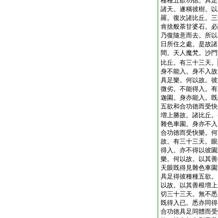
種種五欲功徳。具足
諸天。遂稱彼樹。以
羅。復次諸比丘。三
肯捨般荼甘婆石。必
乃復隨意而去。所以
日所住之處。是故諸
間。天人魔梵。沙門
比丘。有三十三天。
身不能入。身不入故
具足樂。何以故。彼
微劣。不能得入。有
迦園。身亦能入。既
五欲和合功徳而受快
増上勝故。諸比丘。
雜色車園。身亦不入
合功徳而受快樂。何
故。有三十三天。眼
得入。亦不得以彼園
樂。何以故。以其善
天眼既得見雜色車園
具足得彼種種五欲。
以故。以其善根増上
切三十三天。無不悉
既得入已。悉亦同得
合功徳具足同體而受