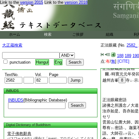
テ。某甲會得ト道取
Link to the
version 2015
Link to the
version 2018
取ストモ。玄沙ハ＊
爲道スヘキ＊ナリ。
ルユヱニ。去。無人
ルナリ。マコトニ＊
三李四ナリトモ。諸
ノ命脈ノ。正直ニ通
ホーム
検索
ご挨拶
組織
利
參學＊カクノコトク
大正蔵検索
正法眼藏 (No.
2582_
ノ會下ニ。コレステ
實相ハ。嫡嫡相承ノ
188
189
190
參究ノ唯佛與佛＊ナ
点:
有
/
無
]
[CITE]
punctuation
Hangul
Eng
好＊ナリ
正法眼藏諸法實相
爾
時寛元元年癸
TextNo.
Vol.
Page
ノ
越州吉峯
8
寺
示
ニ
一
INBUDS
正法眼藏密語
INBUDS
(Bibliographic Database)
Search
諸佛之所護念ノ大道
汝亦如是。吾亦如是
セリ
雲居山弘覺大師。因
Digital Dictionary of Buddhism
尊有
密語
。迦葉
リ
二
一
語。大師召
云
。
電子佛教辭典
シテ
ク
パスワードがない場合は「guest」でログインしてくださ
會
麼。尚書曰
。