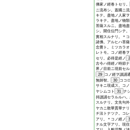
佛家ノ經卷トセリ。
ニ流布シ。蓋國ニ流
キテ。盡地ノ人家ヲ
ラキテ。盡地ノ物類
菩薩スルニ。盡地盡
シ。開住位門シテ。
實相スルナリ。＊コ
諸佛。アルヒハ菩薩
念覺ト。ミツカラオ
レトモ。コノ經卷ヲ
セリ。必得是經ノ
古今ハ得經ノ時節ナ
界ノ目前ニ現前セル
29
コノ經ヲ讀誦
無師智。
30
ココ
サキニ現成ス。コノ
ヤシムコト
31
ナ
持讀誦セラルルハ。
スルナリ。文先句外
ヤカニ散華貫華ナリ
チ法トナツク。コレ
アリ。＊コノ經ノ
ナル文字アリ。現住
アリ。入般涅槃ノ諸