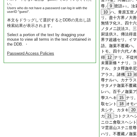
スヤ
ク
い。
尊
9
密語
。汝
ノ
ナリ
Users who do not have a password can log in with the
userID "guest".
10
ハ。青原五世
リ。盡十方界ノ大善
本文をドラッグして選択するとDDBの見出し語
無情ヲ化ス。四十六
検索結果が表示されます。
ノタメニ説法ス。三
厨送供ス。傳法得道
Select a portion of the text by dragging your
mouse to view all terms in the text contained in
界ヲ超越セリ。イマ
the DDB. ・
語。迦葉不覆藏ハ。
トモ。四十六代ノ本
Password Access Policies
得
12
ナリ。不從
未嘗新條＊ナリ。コ
ナル。タタ釋迦牟尼
アラス。諸佛
13
尊ナルハ。カナラス
サタメテ迦葉不覆藏
レハ。百千ノ迦葉ア
學スヘキ
15
ナリ
取セント
18
オモ
夫シテ。カタキ
20
カ
21
コトクスヘ
ニロニ會取スヘシト
マ雲居山ステニ世尊
ハリ。不覆藏ノ迦葉