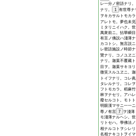
レ一分ノ密語ナリ。
ナリ。
1
有世尊ナ
ヲキカサルトモカラ
アレトモ。夢也未見
ミタリニイハク。世
萬衆前ニ。拈華瞬目
有言ノ佛説ハ淺薄ナ
カコトシ。無言説ニ
レ密語施設ノ時節ナ
覽ナリ。コノユヱニ
ナリ。迦葉不覆藏ト
目ヲ。迦葉サキヨリ
微笑スルユヱニ。迦
トイフナリ。コレ眞
タレルナリ。コレヲ
フトモカラ。稻麻竹
林ヲナセリ。アハレ
廢セルコト。モトト
明眼漢マサニ一一ニ
尊ノ有言
7
ヲ淺薄
モ淺薄ナルヘシ。世
リトセハ。學佛法ノ
相ナルコトヲシレリ
名相ナキコトヲイマ