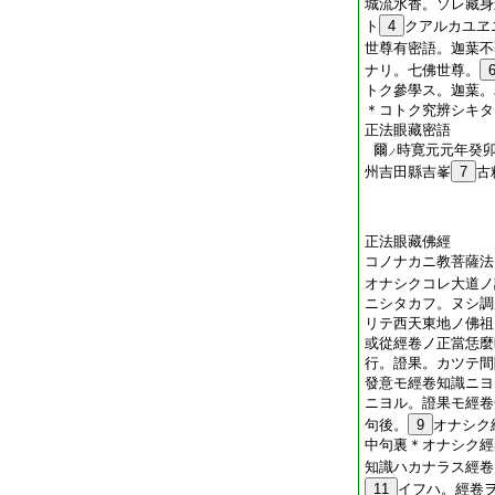
城流水香。ソレ藏身
ト
4
クアルカユヱ
世尊有密語。迦葉不
ナリ。七佛世尊。
トク參學ス。迦葉。
＊コトク究辨シキタ
正法眼藏密語
爾
時寛元元年癸
ノ
州吉田縣吉峯
7
古
正法眼藏佛經
コノナカニ教菩薩法
オナシクコレ大道ノ
ニシタカフ。ヌシ調
リテ西天東地ノ佛祖
或從經卷ノ正當恁麼
行。證果。カツテ間
發意モ經卷知識ニヨ
ニヨル。證果モ經卷
句後。
9
オナシク
中句裏＊オナシク經
知識ハカナラス經卷
11
イフハ。經卷