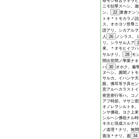
尊モシ有言ヲキラヒ
ニモ拈華スヘシ。迦
ン。
22
衆會ナン
トキ＊トモカラノ説
ス。オホヨソ世尊ニ
證アリ。シカアルヲ
人
26
ノシラス。
リ。シラサル人ア
來。＊オモヒイフハ
サルナリ。
28
モ
間出世間ノ學業ナキ
ハ
30
オホク。遍
ヌヘシ。廣聞ノトモ
サルカ。イハンヤ天
眼。佛耳等ヲ具セン
意アルヘカラストイ
密意密行等ハ。コノ
アフ時節。マサニ密
オノレヲシルトキ。
ンヤ佛祖。ヨク上來
シルヘシ佛祖ナル時
キホヒ現成スルナリ
ノ道理＊ナリ。無間
蓋汝＊ナリ。蓋
34