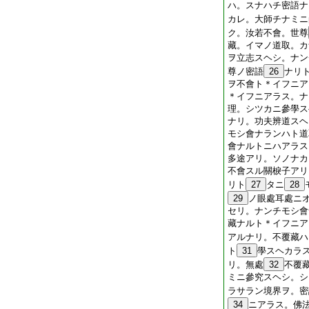
ハ。スナハチ密語ナ
カレ。大師チナミニ
ク。汝若不會。世尊
藏。イマノ道取。カ
ヲ立志スヘシ。ナン
尊ノ密語
26
ナリ
ヲ不會ト＊イフニア
＊イフニアラス。ナ
理。シツカニ參學ス
ナリ。功夫辨道スヘ
モシ會ナランハト道
會ナルトニハアラス
多途アリ。ソノナカ
不會スル關棙子アリ
リト
27
タニ
28
29
ノ眼處耳處ニ
セリ。ナンチモシ會
藏ナルト＊イフニア
アルナリ。不覆藏ハ
ト
31
學スヘカラ
リ。無處
32
不覆
ミニ參究スヘシ。シ
ラサラン境界ヲ。密
34
ニアラス。佛