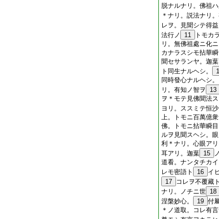
脱ナルナリ。佛祖ハ
＊ナリ。説法ナリ。
レヲ。見聞シテ得益
法行ノ
11
トモカ
リ。無佛祖處ニ化ニ
カナラスシモ拈華瞬
聞セサランヤ。迦葉
ト同生ナルヘシ。
同時發心ナルヘシ。
リ。有知ノ智ヲ
13
ヲ＊モテ見佛聞法ス
ヨリ。ススミテ恒沙
上。トモニ百萬億衆
佛。トモニ拈華瞬目
ルヲ見聞スヘシ。眼
利＊ナリ。心眼アリ
耳アリ。迦葉
15
道看。ナンタチカイ
レモ密語ト
16
イ
17
コレヲ不覆藏
ナリ。ノチニ世
18
涅槃妙心。
19
付
＊ノ道取。コレ有言