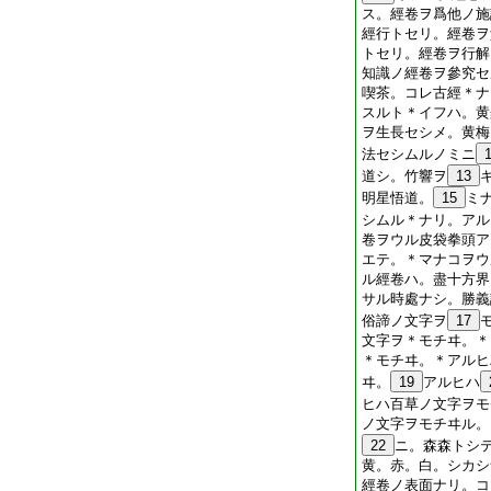
ス。經卷ヲ爲他ノ施
經行トセリ。經卷ヲ
トセリ。經卷ヲ行解
知識ノ經卷ヲ參究セ
喫茶。コレ古經＊ナ
スルト＊イフハ。黄
ヲ生長セシメ。黄梅
法セシムルノミニ
道シ。竹響ヲ
13
明星悟道。
15
ミ
シムル＊ナリ。アル
卷ヲウル皮袋拳頭ア
エテ。＊マナコヲウ
ル經卷ハ。盡十方界
サル時處ナシ。勝義
俗諦ノ文字ヲ
17
文字ヲ＊モチヰ。＊
＊モチヰ。＊アルヒ
ヰ。
19
アルヒハ
ヒハ百草ノ文字ヲモ
ノ文字ヲモチヰル。
22
ニ。森森トシ
黄。赤。白。シカシ
經卷ノ表面ナリ。コ