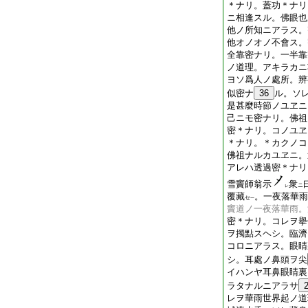
＊ナリ。蓋功＊ナリ
ニ相逢スル。佛眼也
他ノ所知ニアラス。
他オノオノ不會ス。
全靠密ナリ。一半靠
ノ道理。アキラカニ
ヨソ爲人ノ處所。辨
似密ナ
36
ル。ソ
是甚麼時節ノユヱニ
己ニモ密ナリ。佛祖
密＊ナリ。コノユヱ
＊ナリ。＊カクノコ
佛祖ナルカユヱニ。
アレハ透過密＊ナリ
雪竇師翁示
衆
ニ
レ
覆藏
。一夜落華雨
セ
一
竇道ノ一夜落華雨。
密＊ナリ。コレヲ擧
ヲ擉點スヘシ。臨濟
コロニアラス。眼睛
シ。耳處ノ鼻頭ヲ尖
イハンヤ耳鼻眼睛裏
ラタナルニアラサ
レヲ華雨世界起ノ道