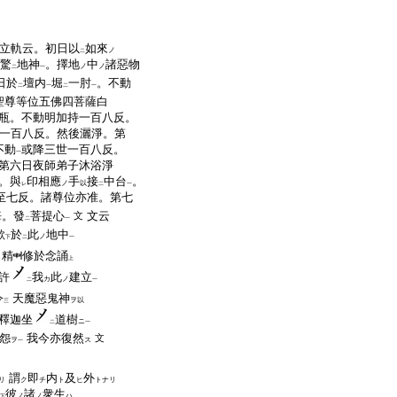
立軌云。初日以
如來
ノ
二
驚
地神
。擇地
中
諸惡物
ノ
ノ
二
一
日於
壇内
堀
一肘
。不動
二
一
二
一
聖尊等位五佛四菩薩白
瓶。不動明加持一百八反。
一百八反。然後灑淨。第
不動
或降三世一百八反。
一
第六日夜師弟子沐浴淨
。與
印相應
手
接
中台
。
ノ
以
レ
二
一
至七反。諸尊位亦准。第七
悔。發
菩提心
文云
文
二
一
欲
於
此
地中
ノ
下
二
一
精
修於念誦
上
許
我
此
建立
カ
ノ
二
一
令
天魔惡鬼神
ヲ以
三
釋迦坐
道樹
ニ
二
一
怨
我今亦復然
文
ヲ
ス
一
謂
即
内
及
外
リ
ク
チ
ト
ヒ
トナリ
彼
諸
衆生
ノ
ノ
ハ
下