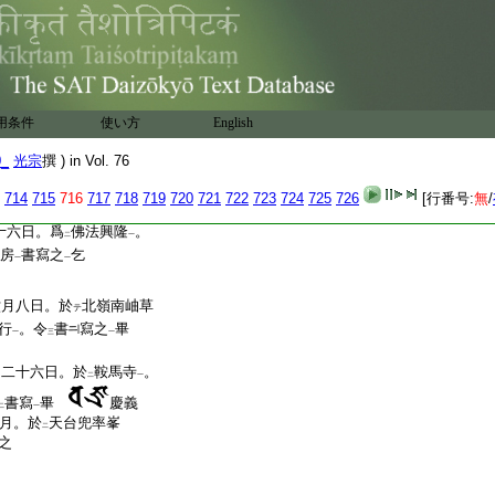
太流大事也
紅葉抄
者。
云云
ト
及
左右祕曲
也。口
云云
レ
二
一
。大海者。三昧流抄也。西
也。當時穴太流所用如
二
云
法
作法等
集
物也
ノ
ヲ
シ
タル
用条件
使い方
English
書
也
云云
スル
0_
光宗
撰 ) in Vol. 76
四日。於
元應寺
賜御
二
一
714
715
716
717
718
719
720
721
722
723
724
725
726
[行番号:
無
/
惠嚴之
十六日。爲
佛法興隆
。
二
一
房
書寫之
乞
一
一
六月八日。於
北嶺南岫草
テ
行
。令
書
寫之
畢
一
三
一
月二十六日。於
鞍馬寺
。
二
一
書寫
畢
慶義
二
一
月。於
天台兜率峯
二
之