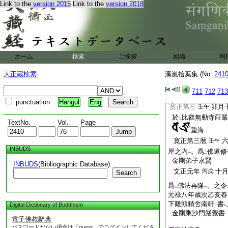
也。竹葉抄
者。穴
Link to the
version 2015
Link to the
version 2018
ト
惠光房流
大事。不
ノ
一。大海抄事 師云
山
觀性法橋所
抄
ノ
厚雙紙
也。只諸尊
一
ホーム
検索
ご挨拶
組織
利
三昧流
隨分祕
云
ニハ
大正蔵検索
溪嵐拾葉集 (No.
溪嵐拾葉集
241
應永十年二月二十
711
712
713
本書
寫之
沙門
一
punctuation
Hangul
Eng
寛正第三
卯月
壬午
於
比叡無動寺莊嚴
二
TextNo.
Vol.
Page
重海
寛正第三暦
壬午
INBUDS
屋之内
。爲
佛道修
一
二
金剛弟子永賢
INBUDS
(Bibliographic Database)
文正元年
十
丙戌
Search
爲
佛法再隆
。之令
二
一
元祿八年歳次乙亥春
下雞頭精舍南軒
書
Digital Dictionary of Buddhism
一
レ
金剛乘沙門嚴覺書
電子佛教辭典
パスワードがない場合は「guest」でログインしてくださ