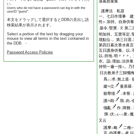
溪嵐拾葉集
い。
Users who do not have a password can log in with the
護摩法 私苗
userID "guest".
一。七日作壇事 建
本文をドラッグして選択するとDDBの見出し語
性
加持。自身供養
ヲ
一
検索結果が表示されます。
築令
堅實
第二
文
二
一
Select a portion of the text by dragging your
明加持。五寶等定
二
mouse to view all terms in the text contained in
壇點位
。第三日置
一
レ
the DDB. ・
第四日暮次香水眞言
五日護身供養。以
Password Access Policies
二
以
持地
明〃〃〃。
二
一
衣。詣
壇如
法供養
レ
レ
持明一遍一按
。乃
ス
日次教弟子三歸懺
爲
求
無上道
ニ
レ
二
一
建
立
曼荼羅
一
願尊憶
本誓
二
一
護
助
我
勿
一
レ
惱亂
作
障難
二
一
降
伏
衆
魔
シ玉ヘリ
ノ
二
又云
護摩
略
二種
ニ
ア
言
内護摩
者 以
ト
二
一