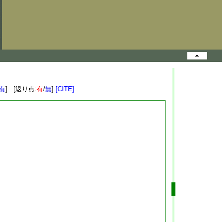
有
] [返り点:
有
/
無
]
[CITE]