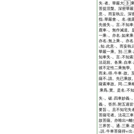
失
者。華嚴大
3
一
菩提涅槃。深密華嚴
意
。而妄執云。深
一
指
華嚴會
。名
後
二
一
二
先後失
。言
不知車
一
二
鹿車
。無作滅道。
一
一乘
。亦名
如來乘
一
二
亦名
無上乘
。亦名
二
一
知
此意
。而妄執
レ
二
一
華嚴一乘。別
三乘
二
一
知車失
。言
不知索
一
二
法花前。各乘
自車
二
一
彼不定性二乘無學。
而未
得
牛車
故。
レ
二
一
薩不
請。先已乘故
レ
薩索車故。同
二乘
二
乘爲
實。是名
不
レ
二
失
。破
四車妙義
一
二
一
義
。答所
附五過皆
一
レ
要旨
。且不知宅失
一
菩薩宅者。法花三車
故菩薩。亦唯出
離
三界苦
。通
三乘
一
二
一
説
牛車菩薩得
出
レ
二