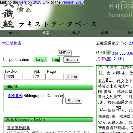
下至
諸佛法
。本＊
Link to the
version 2015
Link to the
version 2018
二
一
法是末。故二宗差別
如是諸法。是前二乘
者。會
前
11
之三
二
此解釋意。諸佛法者
入言。似
有
所濫
ホーム
検索
ご挨拶
組織
レ
二
利
一
大小
。隨
功陟
位
一
レ
レ
佛法
。原
其逐機之
大正蔵検索
五教章通路記 (No.
23
一
二
佛
縱立乘
也。是阿
二
一
流
入智藏大海
334
335
336
已
一
点:
有
/
無
]
[CITE]
punctuation
Hangul
Eng
同
指事
。集成
二
一
法。毘盧等。是佛第
TextNo.
Vol.
Page
法。會
末歸
本。
レ
レ
復古
。此文之中
一
菩薩法末及佛法本
INBUDS
一
歸
佛法
。佛法即是
二
一
INBUDS
(Bibliographic Database)
章此文約此下。二釋
Search
末。故有
四乘之法
レ
二
已上
折薪
云。此
乘法爲
末。佛法爲
レ
レ
Digital Dictionary of Buddhism
皆入
智藏大海
。既
二
一
電子佛教辭典
智毘盧遮那藏經
。
一
パスワードがない場合は「guest」でログインしてくださ