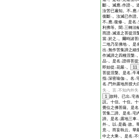
一
二
斷
。滅應
作證
。
一
二
一
汝苦已遍知。不
應
レ
二
復斷
。汝滅已作證
一
不
應
復修
。是名
レ
二
一
二
利弗等。聞
三轉法
二
而證
滅道之菩提涅
二
當
於之
。爾時諸菩
二
一
二地乃至佛地
。是
一
出
無作苦集諦之細
二
作滅諦之四種涅槃
一
品
。是名
證得菩提
一
二
即始從
花嚴
。
11
二
一
菩提涅槃。是名
牛
二
指
深密瑜伽
。名
二
一
二
名
門外露地所授大
二
失
。言
不知内外失
一
二
1
故時。已出
宅
レ
説。十信。十住。十
覺位之佛菩薩。是名
苦集二諦。是名
宅
二
諦。是名
露地三車
二
一
外
。以
是義
故。
一
二
一
意
。而妄執云。華
一
中之大乘
。是名
不
一
二