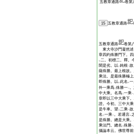
五教章通路
卷第
15
五教章通路
五教章通路
卷第
東大寺沙門凝然
章四約殊勝門下。四
二。初標二。釋。
レ
聞是劣。以
鈍根
故
二
一
薩殊勝。最上根故。
乘法。是最殊勝極上
即殊勝。以
此名
一
レ
レ
外一乘爲
殊勝一
。
二
一
中大乘。名爲
一乘
二
一
章即以三中大乘下。
證。今初。三中大乘
是牛車。望
二乘
故
二
一
名
一乘
。若通言
二
一
レ
是殊勝。總是大乘。
乘法門。總名
殊勝
二
一
攝論本云。佛世尊前