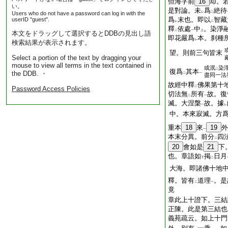
但海字前
16
却。
い。
是對論。未
爲
絶待
Users who do not have a password can log in with the
レ
二
爲
末也。即以
智藏
userID "guest".
レ
二
釋
依處
中
。染淨
二
一
上
本文をドラッグして選択するとDDBの見出し語
即花嚴爲
本。刹種
レ
検索結果が表示されます。
望。則前三句皆末
Select a portion of the text by dragging your
mouse to view all terms in the text contained in
或泯
染
二
復爲
其本
the DDB. ・
二
一
盡同一法
故經中釋
佛果第十
二
Password Access Policies
切法無
所有
故。復
二
一
滅。大涅槃
故。據
一
レ
中。本來寂滅。方
重本
18
來
19
外
一
本末分異。前分
四
二
20
會如是
21
下
也。章語如
掲
日月
下
二
大海。即諸佛十地
釋。皆有
道理
。是
二
一
竟
章此上十證下。三結
正陳。此是第三結也
義苑疏云。如上十門