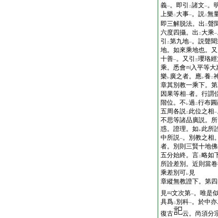
義
。即引
諸文
。
一
二
一
上樂
大事
。説
無
二
一
二
即三解脱法。出
聲
二
六度四攝。出
大乘
二
一
引
第九地
。説聲聞
二
一
地。如來乘地也。又
十善
。又引
瓔珞經
一
三
乘。悉會
入平等大
樂
廣之者。應
養
レ
レ
二
章其別教一乘下。第
因果等相
者。行謂
一
階位。不
過
行布圓
レ
二
五周各説
此位之相
二
一
不思等諸品廣説。所
惑。證理。如
此所
レ
中所説
。別教之相
一
者。別則三賢十地佛
五分始終。言
略如
二
所詮差別。近則當卷
乘差別可
見
レ
章縱無教證下。第四
見
文次第
。唯是
一
具爲
別科
。於中亦
二
一
復古
云。尚須分