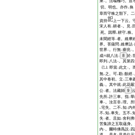
乘
。法喩極巧。豈
一
切。明也。亦作
奐
レ
章而守株之類下。二
資持
上一下云。
宋人有
耕者
。見
二
一
二
死。因釋
耕守
株
レ
レ
未聞經等
者。維摩
一
界。菩薩問
維摩詰
二
一
世界
。行無
瘡疣
一
二
一
成
就八法
8
於
一
二
即列
八法
。其第四
二
一
即當
此文
。
已上
二
一
無
之。可
勘
餘經
レ
レ
二
一
其中卷初。立
三車
二
義
。其中就
此花嚴
一
二
公
者。法藏師
9
一
先所
許三車。指
華
レ
二
車
。汝言非
理。所
一
レ
宅失。二不
知
内
レ
レ
二
不
知
車失。五不
レ
レ
レ
失
者。且如
舍利弗
一
二
苦集諦之五取蘊身。
内
。爾時佛爲説
四
一
二
道
。是名
見道位示