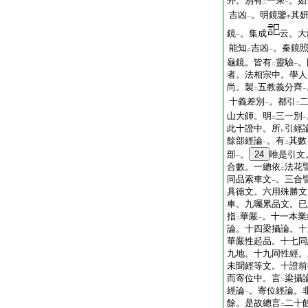
外。別有
一乘
。如
二
一
吉凶
。明鏡鑒
其
一
中
鏡
。集成
云。大
一
能知
吉凶
。秦鏡
二
一
龜鏡。皆有
靈驗
。
二
一
者。法相宗中。學人
尚。製
五教義分齊
二
一
十義差別
。都引
一
二
山大師。明
三一別
二
一
此十證中。所
引經
レ
餘部經論
。有
其數
一
二
部
。
24
唯是引文
一
合數。一總依
法花
二
同品索車文
。三合
一
具徳文。六用殊勝文
車。九囑累品文。已
指
華嚴
。十一本業
二
一
論。十四梁攝論。十
華嚴性起品。十七同
九地。十九同性經。
未聞經等文。十證前
而寄位中。言
梁攝
二
經論
。寄位經論。
一
餘。是故總言
二十
二