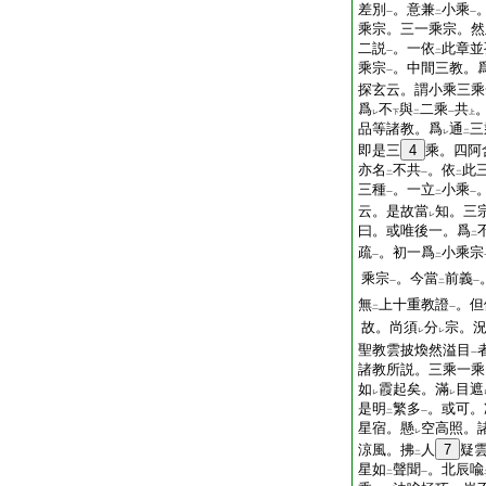
差別
。意兼
小乘
一
二
一
乘宗。三一乘宗。然
二説
。一依
此章並
一
二
乘宗
。中間三教。
一
探玄云。謂小乘三乘
爲
不
與
二乘
共
レ
下
二
一
上
品等諸教。爲
通
三
レ
二
即是三
4
乘。四阿
亦名
不共
。依
此
二
一
二
三種
。一立
小乘
一
二
一
云。是故當
知。三
レ
曰。或唯後一。爲
二
疏
。初一爲
小乘宗
一
二
乘宗
。今當
前義
一
二
一
無
上十重教證
。但
二
一
故。尚須
分
宗。
レ
レ
聖教雲披煥然溢目
一
諸教所説。三乘一乘
如
霞起矣。滿
目遮
レ
レ
是明
繁多
。或可。
二
一
星宿。懸
空高照。
レ
涼風。拂
人
7
疑
二
星如
聲聞
。北辰喩
二
一