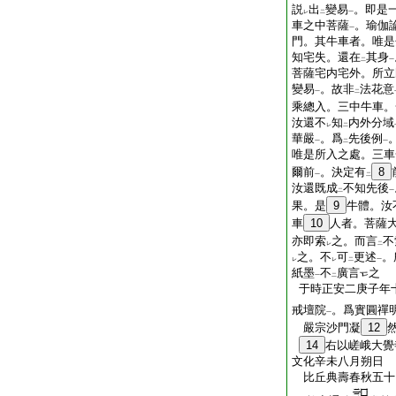
説
出
變易
。即是
レ
二
一
車之中菩薩
。瑜伽
一
門。其牛車者。唯是
知宅失。還在
其身
二
一
菩薩宅内宅外。所立
變易
。故非
法花意
一
二
乘總入。三中牛車。
汝還不
知
内外分域
レ
二
華嚴
。爲
先後例
一
二
一
唯是所入之處。三車
爾前
。決定有
8
一
二
汝還既成
不知先後
二
一
果。是
9
牛體。汝
車
10
人者。菩薩
亦即索
之。而言
不
レ
二
之。不
可
更述
。
レ
レ
二
一
紙墨
不
廣言
之
一
二
于時正安二庚子年
戒壇院
。爲實圓禪
一
嚴宗沙門凝
12
14
右以嵯峨大覺
文化辛未八月朔日
比丘典壽春秋五