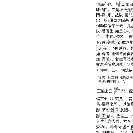
地滿心也。然
1
於
二
即信門。二是理法是
門
爲
宗。故以
證門
一
レ
二
宗正明
佛惠之因果
二
一
彌勒問論第一云。是
説
菩薩生
如是心
。
下
二
一
位
。生在
佛家
。種
上
二
一
名
住
菩薩
2
歡喜
レ
二
3
畏
。○何以故。
一
如
尊者
龍樹菩薩偈
二
一
無
實體
。若無實體
二
一
盡意菩薩摩訶薩。無
方便智。知
一切法依
中
等文 此文明
龍樹説偈
二
是説
初地觀行
也
二
一
顯法
三論玄云
問。龍
正
偏空似
非
究竟
答
レ
二
一
爲
翻釋之宗
。其論
二
一
鄙
茅茨之
6
灰陋
二
一
鄙
7
倍
。故偏主
一
二
天竺十六大國。方八
委
誠。龍樹爲
無相
レ
二
翫
味斯論
。以爲