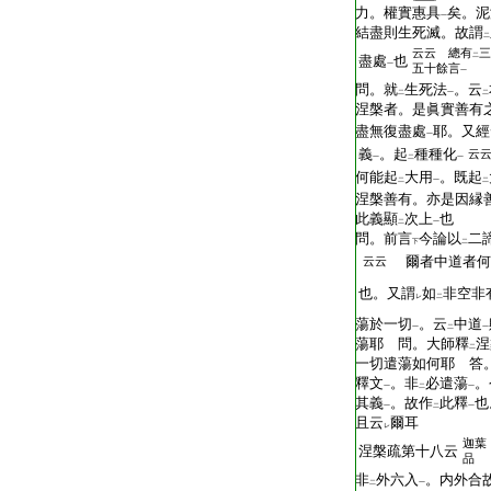
力。權實惠具
矣。泥
一
結盡則生死滅。故謂
二
云云 總有
三
二
盡處
也
一
五十餘言
一
問。就
生死法
。云
二
一
二
涅槃者。是眞實善有
盡無復盡處
耶。又經
一
義
。起
種種化
云
一
二
一
何能起
大用
。既起
二
一
二
涅槃善有。亦是因縁
此義顯
次上
也
二
一
問。前言
今論以
二
下
二
爾者中道者何
云云
也。又謂
如
非空非
レ
二
蕩於一切
。云
中道
一
二
一
蕩耶 問。大師釋
涅
二
一切遣蕩如何耶 答
釋文
。非
必遣蕩
。
一
二
一
其義
。故作
此釋
也
一
二
一
且云
爾耳
レ
迦葉
涅槃疏第十八云
品
非
外六入
。内外合
二
一