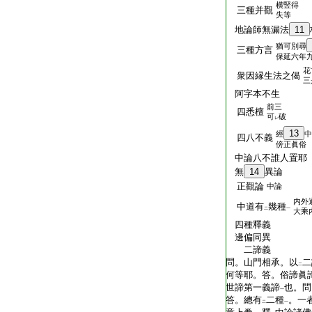
横竪得
三種并觀
失等
地論師無漏法
11
猶可別尋
三種方言
保延六年
花
衆因縁生法之偈
三
阿字本不生
前三
四悉檀
可
破
レ
13
經
中
四八不義
傍正眞俗
中論八不誰人置耶
無
14
異論
正觀論
中論
内外
中道有
幾種
二
一
大乘
四種釋義
邊偏同異
二諦義
問。山門相承。以
二
二
何等耶。答。俗諦眞
世諦第一義諦
也。問
一
答。總有
二種
。一
二
一