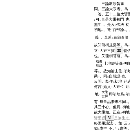
三論教宗旨事
問。三論大宗者。爲
二
答。五十二位大賢
可
言是大乘初門
也
レ
レ
一
無生
。是入
佛法
初
一
二
一
初地
。造
百部論
。
一
二
一
義
。又造
百部百論
一
二
故知龍樹提婆等。爲
下
立
大乘三寶
30
善
二
也。又龍樹菩薩。爲
レ
楞伽
十地經等説
初
下
經説
等
。故知論主住
初
上
二
乘
。同
自所證
也
一
二
一
反問。既住
初地
已
二
一
何言
始入
大乘位
耶
二
二
一
大乘
地
即初地爲
初
一
レ
玄釋
有
無量品階級不同
二
一
其三十心。但爲
初地
二
故大乘始。正在
初地
二
賢聖皆
31
是無生之
終因果諸法
。如
云
一
下
レ
如
虚空
不
可
盡等
二
一
レ
レ