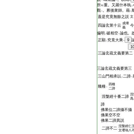
一
中
所
重。又羅什本執
二
觀
。厥後衆師。藉
一
二
蓋是究竟無餘之説
文
成壞
四論玄第十云
今
義
偏明
破相空
論也。
二
一
正顯
究竟大乘
9
二
一
1
三論玄疏文義要第二
三論玄疏文義要第三
三山門相承以
二諦
二
一
四種
幾種
一
二諦
涅
涅槃經十番二諦
爲
諦
佛果位二諦攝不攝
佛果空不空
佛果二諦異説
涅槃經仁
二諦不二
文瓔珞八