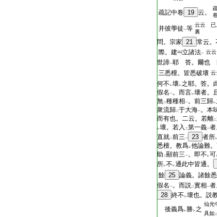
疏記中卷
19
云。
云云 已
并彼學徒
等
一
裏
問。宗家
21
常云。
際。建
立諸法
云云
一
世諦
耶 答。爾也 
一
三悉檀。皆悉破壞
云
何不
壞
之耶。答。
レ
レ
假名
。而言
壞者。
一
レ
無
種種相
。前三歸
二
一
レ
衆流歸
于大海
。本
二
一
而有也。二云。若離
二
壞。若入
第一義
者
レ
二
一
直就
前三
23
者所
二
一
悉檀。教爲
他論難。
レ
助
顯前三
。即不
可
二
一
レ
所
不
通此中皆通。
レ
レ
餘
25
論義。諸餘悉
假名
。而説
實相
者
一
二
一
28
終不
壞也。説
レ
仙光
後義爲
勝
之
レ
レ
具如