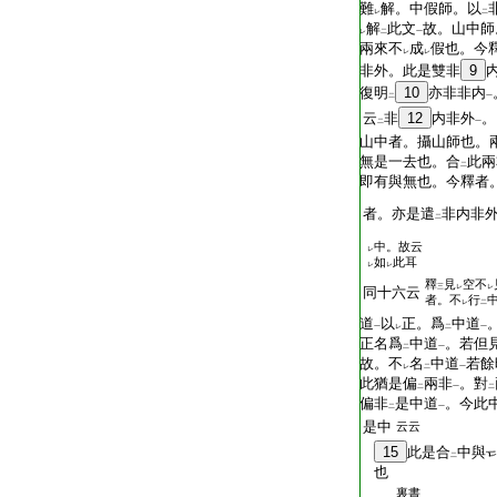
難
解。中假師。以
レ
二
解
此文
故。山中師
レ
二
一
兩來不
成
假也。今
レ
レ
非外。此是雙非
9
復明
10
亦非非内
二
一
云
非
12
内非外
。
二
一
山中者。攝山師也。
無是一去也。合
此兩
二
即有與無也。今釋者
者。亦是遣
非内非
二
中。故云
レ
如
此耳
レ
レ
釋
見
空不
三
レ
レ
同十六云
者。不
行
レ
二
道
以
正。爲
中道
一
レ
二
一
正名爲
中道
。若但
二
一
故。不
名
中道
若餘
レ
二
一
此猶是偏
兩非
。對
二
一
二
偏非
是中道
。今此
二
一
是中
云云
15
此是合
中與
二
也
裏書