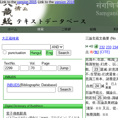
Link to the
version 2015
Link to the
version 2018
故。故生
怖畏
。大
二
一
畏。如
獅子子。聞
レ
下
二
了
分別依他二性
。
レ
二
一
三可執
18
執二邊者
實有
。爲
離
此二邊
一
レ
二
ホーム
検索
ご挨拶
譬。迦葉譬如
組織
幻師
利
レ
下
食
幻師
。迦葉如
是
中
上
レ
大正蔵検索
三論玄疏文義要 (No.
現唯空
。故實無
所
一
二
離
此二邊
。由
依
二
一
232
233
234
即無塵體智。是唯識
点:
有
/
無
]
[CITE]
punctuation
Hangul
Eng
意識
。何以故。以
一
二
意識不
生故。唯識
レ
TextNo.
Vol.
Page
唯識智如
幻虎
。以
二
一
二
觀。
23
還滅
於意
二
不
生譬如
幻虎還食
レ
三
二
INBUDS
意識三有本。諸塵是
文 已上
INBUDS
(Bibliographic Database)
自然
24
滅
裏書
Search
百論序疏云。攝論云
明若別
25
幼借
識
レ
矣。依
百論及衆經論
二
Digital Dictionary of Buddhism
淺深
又云。從
云云
一
二
電子佛教辭典
無塵識觀
云云
一
パスワードがない場合は「guest」でログインしてくださ