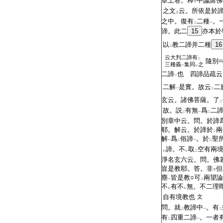
章上卷。釋
中論諸佛
下
之文
云。所依是於
上
之中。復有
二種
。
二
一
諦。此二
15
亦本於
以
教二諦并二種
16
二
云大判二諦有
二
隨別
三種義
集同
之
一
レ
二諦
也 四諦品疏云
一
二解
是實。故云
二
一
二
玄云。諸佛菩薩。了
二
故。説
有無
爲
二
二
一
二
別章中云。問。於諦
耶。解云。於諦於
兩
二
解
爲
俗諦
。於
聖
一
二
一
二
諦。不
取
空有兩
レ
レ
二
淨名玄六云。問。佛
豈是教耶。答。非
但
下
塵
皆是教○可
兩望論
一
二
不
有不
無。不二理
レ
レ
自有境教也
文
問。就
教諦中
。有
二
一
二
有
四重二諦
。一者
二
一