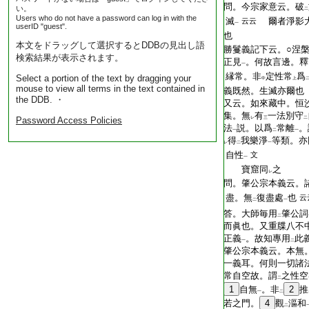
問。今宗家意云。破
い。
二
Users who do not have a password can log in with the
滅
爾者淨影大
云云
一
userID "guest".
也
本文をドラッグして選択するとDDBの見出し語
勝鬘義記下云。○涅
検索結果が表示されます。
正見
。何故言邊。釋
一
縁常。非
定性常
爲
Select a portion of the text by dragging your
中
上
mouse to view all terms in the text contained in
義既然。生滅亦爾也
the DDB. ・
又云。如來藏中。恒
集。無
有
一法別守
Password Access Policies
レ
三
二
法
説。以爲
常離
。
一
二
一
得
我樂淨
等類。亦
レ
二
一
自性
文
一
寶窟同
之
レ
問。肇公宗本義云。
盡。無
復盡處
也
云
二
一
答。大師毎用
肇公詞
二
而眞也。又重牒八不
正義
。故知專用
此
一
二
肇公宗本義云。本無
一義耳。何則一切諸
常自空故。謂
之性空
二
1
自無
。非
2
推
一
二
若之門。
4
觀
漚和
二