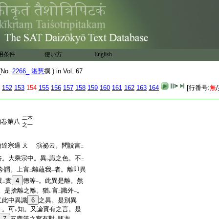
用条件
使い方
English
No.
2266_
湛慧
撰 ) in Vol. 67
152
153
154
155
156
157
158
159
160
161
162
163
164
[行番号:
無
/
二本
編卷第八
之一
簡達宗過
演祕云。問設言
文
二
答。大乘宗中。異
識之色。不
レ
二
今謂。上言
離蘊我
者。離即異
二
一
異
實
4
徳等
。此異是離。然
二
一
。是捨離之離。猶
言
識外
。
レ
二
一
又此中異識
6
之異。是別異
。可
知。又論實有之言。是
一
レ
7
五塵等之實有對
瓶衣