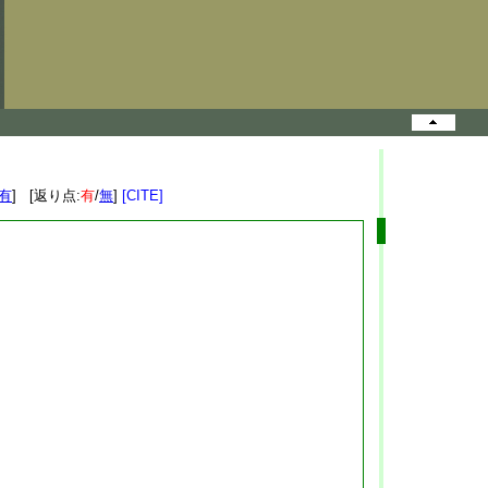
有
] [返り点:
有
/
無
]
[CITE]