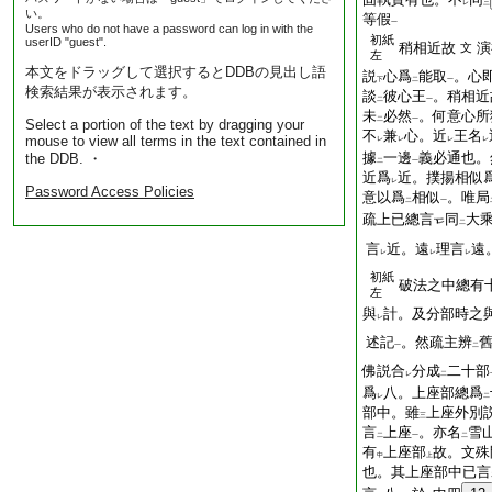
レ
三
い。
等假
一
Users who do not have a password can log in with the
初紙
userID "guest".
稍相近故
演
文
左
本文をドラッグして選択するとDDBの見出し語
説
心爲
能取
。心
下
二
一
検索結果が表示されます。
談
彼心王
。稍相近
二
一
未
必然
。何意心所
二
一
Select a portion of the text by dragging your
不
兼
心。近
王名
mouse to view all terms in the text contained in
レ
レ
レ
レ
據
一邊
義必通也。
the DDB. ・
二
一
近爲
近。撲揚相似
レ
Password Access Policies
意以爲
相似
。唯局
二
一
疏上已總言
同
大
二
言
近。遠
理言
遠
レ
レ
レ
初紙
破法之中總有
左
與
計。及分部時之
レ
述記
。然疏主辨
一
二
佛説合
分成
二十部
レ
二
爲
八。上座部總爲
レ
二
部中。雖
上座外別
三
言
上座
。亦名
雪
二
一
二
有
上座部
故。文殊
中
上
也。其上座部中已言