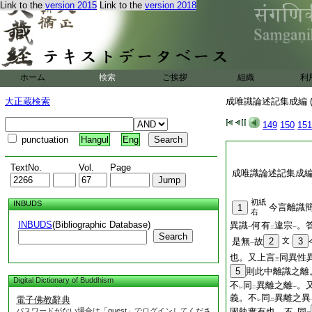
Link to the
version 2015
Link to the
version 2018
ホーム
検索
ご挨拶
組織
利
大正蔵検索
成唯識論述記集成編 (
149
150
151
punctuation
Hangul
Eng
TextNo.
Vol.
Page
成唯識論述記集成
初紙
INBUDS
今言離識
1
右
INBUDS
(Bibliographic Database)
異識
何有
違宗
。
一
二
一
Search
是無
故
2
文
3
一
也。又上言
同異性
三
5
則此中離識之離
Digital Dictionary of Buddhism
不
同
異離之離
。
レ
二
一
義。不
同
異離之異
電子佛教辭典
レ
二
パスワードがない場合は「guest」でログインしてくださ
固執實有也。不
同