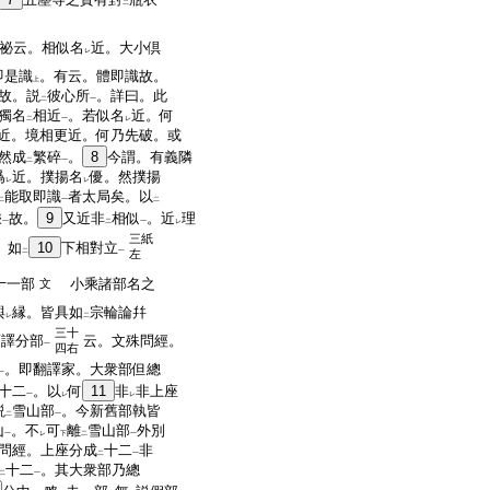
二
祕云。相似名
近。大小倶
レ
即是識
。有云。體即識故。
上
故。説
彼心所
。詳曰。此
二
一
獨名
相近
。若似名
近。何
二
一
レ
近。境相更近。何乃先破。或
然成
繁碎
。
8
今謂。有義隣
二
一
爲
近。撲揚名
優。然撲揚
レ
レ
能取即識
者太局矣。以
二
一
二
乘
故。
9
又近非
相似
。近
理
一
二
一
レ
三紙
。如
10
下相對立
二
一
左
十一部
小乘諸部名之
文
與
縁。皆具如
宗輪論幷
レ
二
三十
舊譯分部
云。文殊問經。
一
四右
。即翻譯家。大衆部但總
一
十二
。以
何
11
非
非上座
一
レ
レ
説
雪山部
。今新舊部執皆
二
一
山
。不
可
離
雪山部
外別
一
レ
下
二
一
問經。上座分成
十二
非
二
一
十二
。其大衆部乃總
二
一