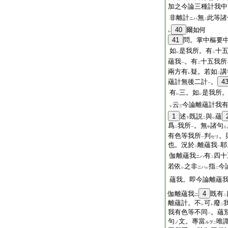
加之今論三種計我中
非離計
無
此等諸
ニハ
二
40
爾如何
レ
41
問。掌中樞要
如
是我所。有
十
レ
二
蘊我
。有
十五我所
一
二
兩方有
疑。若如
講
レ
二
蘊計無後二計
。
4
一
有
三。如
是我所
レ
レ
云
今論離蘊計我
レ
三
1
述
既説
與
蘊
下
二
レ
爲
我所
。無
諸句
二
一
中
上
有色等我所
判
。
セリ
一
也。況於
離蘊我
耶
二
一
伽離蘊我
有
四十
ニハ
二
若依
之非
指
今
ニハ
レ
レ
二
蘊我。即今論離蘊
伽離蘊我
4
既有
ニ
二
離蘊計。不
可
廢
レ
レ
二
我有色等不同
。蘊
一
句
文。專當
唯
ノ
ルヲ
二