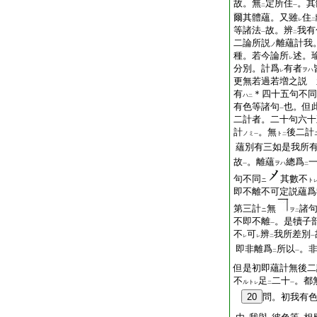
故。無
定所住
。其
二
一
爾其體蘊。又雖
住
レ
二
等諸法
故。辨
我有
一
二
二論所説
離蘊計我
ノ
種。若今論所
述。
レ
分別。計爲
有者
ヲハ
レ
更無若過若増之説 
有
＊四十五句不同
ハ
二
有色等諸句
也。但
一
二計者。二十句六十
計
。無
後二計
ノミ
ト
一
二
蘊別有三如是我所
故
。離蘊
總爲
ヲハ
一
二
句不同
其數不
ニ
ト
即不離不可定説蘊爲
第三計
無
諸
ニ
ヲ
二
不即不離
。是犢子
一
不
可
辨
我所差別
レ
レ
二
一
即非離爲
所以
。
二
一
但是初即蘊計無後二
不
足
二十
。都
ルト
レ
二
一
20
問。初我有