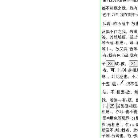
由
我與
彼色等
相
下
二
一
都不相應之我。豈有
色中
我在識中
乃至
我處
在五蘊中
故
一
及倶不住之我。豈還
答。其體離蘊。雖
レ
等五蘊
相應
。遍
一
上
等中
。故又與
色等
一
二
有
我有色
我在
乃至
二
子
23
破
彼。
24
レ
者。可
非
與
身相
レ
二
レ
應
。即此意也。不
一
レ
十五
破
倶不
ニ
ト
二
法。不
相應
故。
二
一
我。若無
有
蘊。
ハ
レ
レ
非
25
苦樂受相應
二
相應
。亦非
善不善
一
二
受
用色等境界
分
一
與
蘊相應
。住
ト云
レ
一
二
所及不
離
我者。此
レ
レ
子難
分齊也。翫
佛
一
二