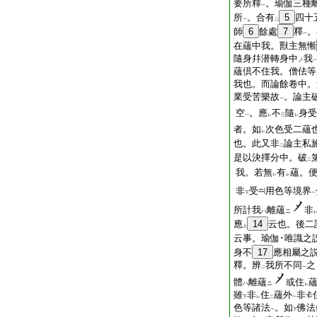
要所釋
。瑜伽三種
一
所
。合有
5
四十
一
二
師
6
餘處
7
釋
。
一
在蘊中我。獸主無慚
隨身幷潜轉身中
我
ノ
一
蘊倶不住我。僧佉等
我也。而論餘卷中。
業受苦樂故
。論主
一
空
。應
不
隨
身受
一
レ
三
レ
者。如
次色受二蘊
レ
也。此又非
論主私
二
是以決擇分中。破
二
我。若無
有
蘊。
レ
レ
非
受
用色等境界
下
一
所計我
離蘊
非
ハ
ニ
應
14
云也。後二
上
云事。瑜伽･唯識之
身不
17
應相屬之
釋。辨
我所不同
之
二
一
體
離蘊
或住
ハ
ニ
レ
雖
非
住
蘊外
非
下
レ
二
一
色等諸法
。如
佛法
一
下