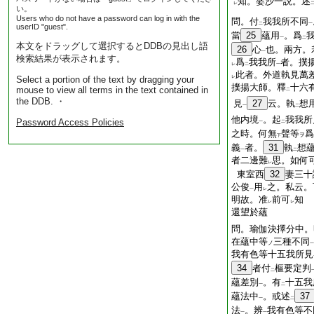
知。婆沙一説。述
レ
い。
Users who do not have a password can log in with the
問。付
我我所不同
二
一
userID "guest".
當
25
蘊用
。爲
一
二
本文をドラッグして選択するとDDBの見出し語
26
心
也。兩方。
一
検索結果が表示されます。
爲
我我所
者。撲
レ
二
一
此者。外道執見萬
Select a portion of the text by dragging your
レ
撲揚大師。釋
十六
mouse to view all terms in the text contained in
二
the DDB. ・
見
27
云。執
想
一
二
他内境
。起
我我所
Password Access Policies
一
二
之時。何無
聲等
爲
ヲ
下
義
者。
31
執
想
一
二
者二邊難
思。如何
レ
東室西
32
妻三十
公俊
用
之。私云。
一
レ
明故。准
前可
知
レ
レ
還望於蘊
問。瑜伽決擇分中。
在蘊中等
三種不同
ノ
一
我有色等十五我所見
34
者付
樞要定判
二
蘊差別
。有
十五我
一
二
蘊法中
。或述
37
一
二
法
。辨
我有色等不
一
一