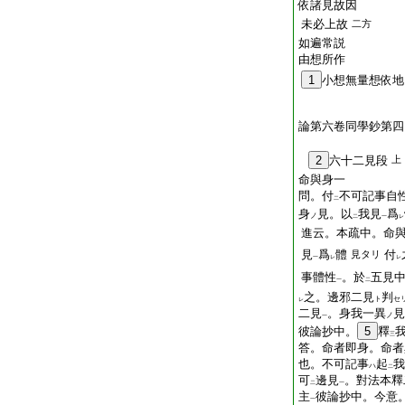
依諸見故因
未必上故
二方
如遍常説
由想所作
1
小想無量想依地
論第六卷同學鈔第四
2
六十二見段
上
命與身一
問。付
不可記事自
二
身
見。以
我見
爲
ノ
二
一
レ
進云。本疏中。命
見
爲
體
付
見タリ
一
レ
レ
事體性
。於
五見
一
二
之。邊邪二見
判
ト
セ
レ
二見
。身我一異
見
ノ
一
彼論抄中。
5
釋
三
答。命者即身。命者
也。不可記事
起
我
ハ
二
可
邊見
。對法本釋
二
一
主
彼論抄中。今意
一