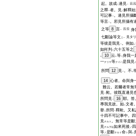
起。故成
邊見
云
二
一
之釋
者。見
解釋始
一
二
可記事
。邊見所攝
一
等言
。邪見所攝有
一
之等
8
言
云云
身
一
七斷論等文
見タ
ニ
一
等彼是我見
。例如
一
レ
如何判
六十五等之
三
10
云
等
身我一
レ
レ
二
一
等
是我見
ナリヤ
クイハ
所問
12
見
。不
一
レ
14
心者。命與身
難云。若爾者常無
見
歟。彼既直邊見
一
所問見
16
耶。答
一
專我見故。如
文者
レ
擧
所問
釋歟。又私
二
一
十四不可記事中。四
見
。無常等是斷
ナルト
見
如來死後
四
ナルヲ以
ノ
等
是斷
命
與
ノ
ナルト
ト
レ