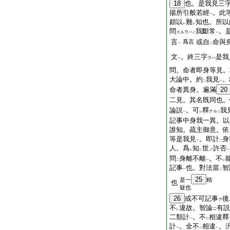
18
也。是我見三
揚所引般若經
。此
一
頗以
難
知也。所以
レ
レ
問
我斷常
。
スルヲハ
二
一
言
或自
命與
爲言
一
二
文
。終三字
是我
ヲハ
一
問。命者即身等見。
大論中。約
我見
。
二
一
命者異身。遍滿
20
二見。其名既同也。
論説
。可
釋
我
ナル
一
レ
二
記事中身我一異。以
誰知。疏主御意。依
等是我見
。即計
身
一
二
人。爲
知
世
許否
ノ
レ
二
一
問
身離不離
。不
二
一
レ
記事
也。對法當
智
一
二
25
是一
精
也
疑也
26
或不可記事
後
ヲ
不
違故。智論
有説
ニ
レ
二類計
。不
相違釋
一
二
計
。全不
相違
。
一
二
一