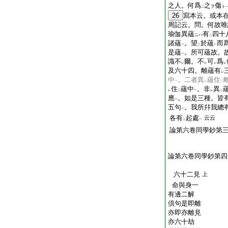
之人。何爲
之
傷
ヲ
ト
二
26
寫本云。或本
周記云。問。何故唯
瑜伽異蘊
有
四十
ニハ
二
諸蘊
。望
於蘊
而
一
二
一
是蘊
。所可蘊故。
一
識不
爾。不
可
爲
レ
レ
レ
レ
及六十四。離蘊有
レ
中
。二者異
蘊住
一
レ
二
住
蘊中
。非
異
レ
二
一
レ
二
應
。如是三種。皆
一
五句
。我所幷我總
一
各有
起處
云云
二
一
論第六卷同學鈔第
論第六卷同學鈔第四
六十二見
上
命與身一
有邊二解
倶句是即離
亦即亦離見
亦六十劫