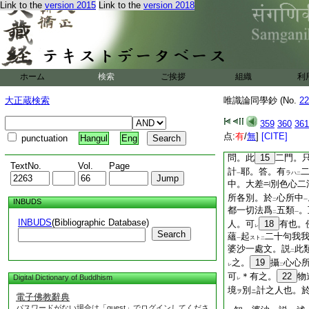
一
レ
レ
Link to the
version 2015
Link to the
version 2018
十句不同
。作
二釋
一
二
論
之日。不
可
遮
レ
レ
レ
下
我我所見
矣
14
問此義有
證耶
レ
一處
歴
五蘊
ホーム
検索
ご挨拶
組織
ニハ
ニハ
利
二
一
同
對法説
。一處
ニ
二
一
論
之。受想識三蘊
大正蔵検索
唯識論同學鈔 (No.
22
ニ
レ
起
我我所
。判
二
一
359
360
361
性相
是則出
見タリ
一
点:
有
/
無
]
[CITE]
punctuation
Hangul
Eng
文。竊移
彼二門
歟
二
一
問。此
15
二門。
TextNo.
Vol.
Page
計
耶。答。有
ラハ
一
二
中。大差
別色心二
所各別。於
心所中
INBUDS
二
一
都一切法爲
五類
。
二
一
INBUDS
(Bibliographic Database)
人。可
18
有也。
レ
Search
蘊
起
二十句我
スト
一
二
婆沙一處文。説
此
二
之。
19
攝
心心
レ
二
可
＊有之。
22
物
Digital Dictionary of Buddhism
レ
境
別
計之人也。
ヲ
ニ
電子佛教辭典
パスワードがない場合は「guest」でログインしてくださ