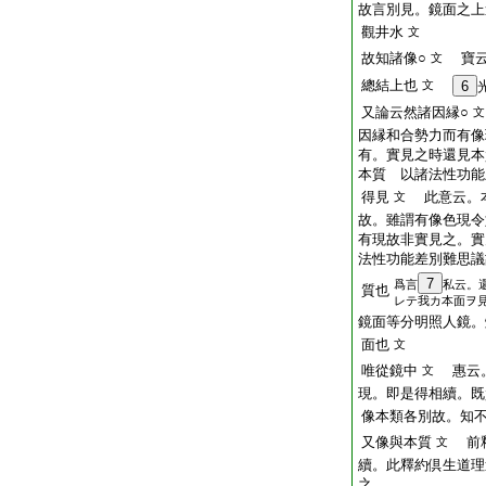
故言別見。鏡面之上
觀井水
文
故知諸像○
寶云
文
總結上也
文
6
又論云然諸因縁○
文
因縁和合勢力而有像
有。實見之時還見本
本質 以諸法性功能
得見
此意云。本
文
故。雖謂有像色現令
有現故非實見之。實
法性功能差別難思議
7
爲言
私云。
質也
レテ我カ本面ヲ
鏡面等分明照人鏡。
面也
文
唯從鏡中
惠云。
文
現。即是得相續。既
像本類各別故。知
又像與本質
前釋
文
續。此釋約倶生道理
之