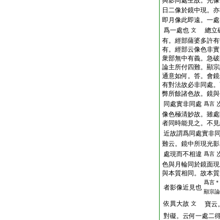
與影同處生故。光像
日二像於鏡中現。亦
即月像此即遠。一處
爲一處也
總立
文
有。經部薩婆多許有
有。經部云像色非實
衆部無中有義。急破
論主所付四難。顯宗
通意如何。答。會鏡
有對法故必非同處。
弊所餘諸色故。鏡與
同處實非同處
爲言
像色極清妙故。雖處
者同時能見之。不見
近故謂爲同處實非
難云。鏡中所現光影
處現而不相違
爲言
色與月輪同於鏡面現
與本質相同。故本質
爲言＊
者影像近見也
顯宗論
依異大故
文
寶云。
對礙。云何一處二