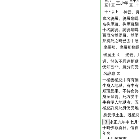
自八
自十
三少年
至十五
至二
神云。眞
十＊以上
歳名婆羅。婆羅翻爲
名拘摩羅。拘摩羅翻
十名誘婆。誘婆翻爲
百歳名體婆羅。體婆
那將死之時已去中陰
摩羅那。摩羅那翻
琰魔王
光云。此
文
過。於苦不忍違拒獄
便知己罪。意分而受
名諍息
文
一極善極惡中有有無
生身入地獄。有中有
順現受果。不待命終
身至餘處。死方受中
生身便入地獄者。五
極惡許將此身便受地
身受淨土生。既極
3
永正九年申七月
于時佛歡喜日。僧自
年矣
大法師英憲