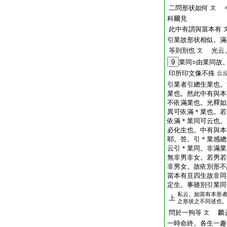
二問形状如何
今
文
科爾見
此中有謂與當本有
引業故形状相似。滿
等則別也
光云。
文
9
業同○由業同故
印所印文像不殊
云
引業者引總生業也。
業也。然此中有與本
不依滿業也。光釋如
異可依滿＊業也。若
依滿＊業同可云也。
必化生也。中有與本
耶。答。引＊業感總
云引＊業同。非滿業
無非男非女。若男若
非男女。故依別形不
當本有亘四生故非同
定生。事雖別引業同
私云。如當有本形
上
之形状之不同述也
問於一狗等
麟云
文
一時命終。各生一趣