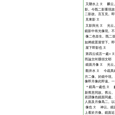
又陿水上
麟云。
文
影。今既二影重現故
二影故。言互見。即
見東影
文
又影與光
光云。
文
鏡影中有光像現。不
像二色並生。既二
如將鏡置屋管下。即
屋下即影也
文
第四云或言一處○
文
而論文何牒頌文耶
鏡面月像
光云。
文
觀井水
今疏異此
文
月二像。於鏡中現。
像即月像此即遠。一
＊鏡爲一處也
文
麟
新舊意同故。舊云。
若謂像色鏡面同處。
人面及月像爲二。以
像也
神云。鏡面
文
上看於月像。鏡面近