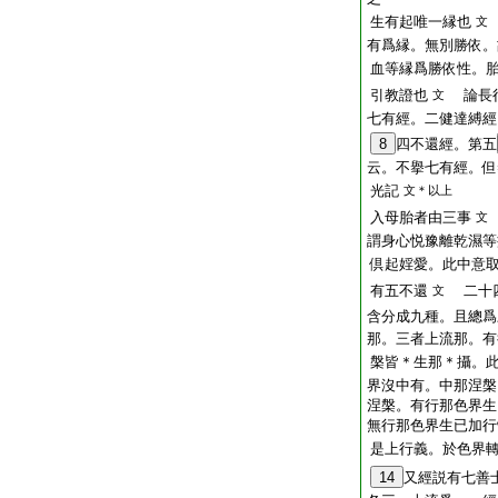
生有起唯一縁也
文
有爲縁。無別勝依。
血等縁爲勝依性。
引教證也
論長行
文
七有經。二健達縛經
8
四不還經。第五
云。不擧七有經。但
光記
文＊以上
入母胎者由三事
文
謂身心悦豫離乾濕等
倶起婬愛。此中意
有五不還
二十四
文
含分成九種。且總爲
那。三者上流那。有
槃皆＊生那＊攝。
界沒中有。中那涅槃
涅槃。有行那色界生
無行那色界生已加行
是上行義。於色界
14
又經説有七善