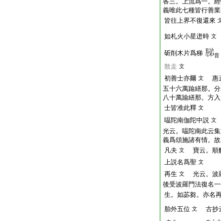
各三。上流爲一。經
義唯此七種皆行善業
皆往上界不復還來
如札火小星迸時
文
斫削木片爲梯
音
散走
文
初善士亦爾
惠云
文
五十六萬踰繕那。分
八十萬踰繕那。方入
士皆准此釋
文
嗢陀南伽陀中説
文
光云。嗢陀南此云集
義爲頌施諸有情。故
凡夫
寶云。順解
文
上説名爲聖
文
再生
光云。波羅
文
後受波羅門法復名一
生。如苾芻。亦名
胎外五位
古抄
文