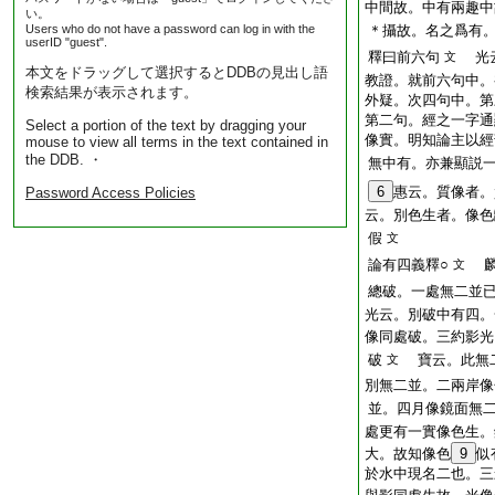
中間故。中有兩趣中
い。
Users who do not have a password can log in with the
＊攝故。名之爲有
userID "guest".
釋曰前六句
光云
文
本文をドラッグして選択するとDDBの見出し語
教證。就前六句中。
検索結果が表示されます。
外疑。次四句中。第
第二句。經之一字通
Select a portion of the text by dragging your
像實。明知論主以經
mouse to view all terms in the text contained in
the DDB. ・
無中有。亦兼顯説
6
惠云。質像者。
Password Access Policies
云。別色生者。像色
假
文
論有四義釋○
麟
文
總破。一處無二並
光云。別破中有四。
像同處破。三約影光
破
寶云。此無二
文
別無二並。二兩岸像
並。四月像鏡面無
處更有一實像色生。
大。故知像色
9
似
於水中現名二也。三