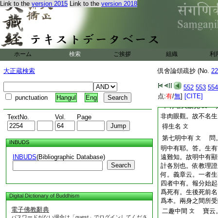
Link to the
version 2015
Link to the
version 2018
應言最勝唯化生
文
生。據總相説。故正
生。支分諸根圓具猛
文
4
中有已起不名生
異義同於四有中立生
ホーム
検索
ご挨拶
組織
利
至。建立生名。非於
大正蔵検索
倶舍論頌疏抄 (No.
22
生
惠云。問。生
文
起。何不名生。答。
552
553
554
5
昧故。中有名起
点:
有
/
無
]
[CITE]
punctuation
Hangul
Eng
中有唯天眼見
光
文
非肉眼觀。故不名生
TextNo.
Vol.
Page
得生名
文
第七明中有
問。
文
INBUDS
明中有耶。答。生有
INBUDS
(Bibliographic Database)
遠難知。故明中有顯
Search
計各別也。依教理證
何。義章云。一者生
四者中有。報分始起
爲死有。生後死前名
Digital Dictionary of Buddhism
爲本。兩身之間所受
電子佛教辭典
二趣中間
寶云。
文
パスワードがない場合は「guest」でログインしてくださ