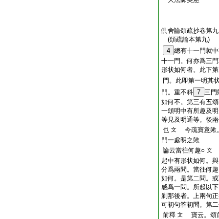
倶舍論頌疏抄卷第九
(頌疏論本第九)
4
總有十一門就中
十一門。何亦爲三門
形状如何者。此下第
門。此即第一明其
門。重不科
7
三門
如何不。第三有五頌
一頌明中有所趣及明
等見及明通等。後兩
也
今疏寶意歟。
文
門一處明之歟
論云當往何趣○
文
起中有形状如何。與
分爲兩問。當往何趣
如何。是第二問。或
感爲一問。所起以下
刹那後者。上兩句正
可初句答初問。第二
前釋
寶云。頌前
文