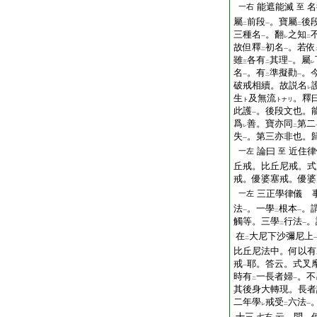
能遮能滅
名
一右
至
屬
前段
。寶屬
後
二
一
二
三種名
。翻
之知
一
レ
二
故但釋
初名
。若依
二
一
雖
各有
其理
。屬
三
二
一
レ
名
。有
準擬勸
。
一
二
一
破戒相續。故説名
レ
生
及無流
。釋
ト
トナリ
此護
。後段文也。
一
爲
善。寶亦同
第二
レ
二
失
。第三亦非也。
一
論曰
近住律
一左
至
丘戒。比丘尼戒。式
戒。優婆塞戒。優婆
三正學律儀 
一左
法
。一學
根本
。
一
二
一
觸等。三學
行法
。
二
一
在
大尼下沙彌尼上
二
比丘尼法中。何以有
戒
耶。答云。式叉
一
時有
一長者婦
。不
二
一
其後身大轉現。長者
二年學
戒受
六法
レ
二
一
十三
云。問。
七右