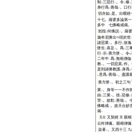
制
三惡行
。令
修
二
一
レ
二
身行爲
善哉
。口行
二
一
切亦如
是。出曜經
レ
十七。薩婆多論第一
多中 七佛略戒偈。
剋指
何佛説
。薩
二
一
迦牟尼佛出
現於世
諸惡業
。多行
放逸
一
二
便生
喜足
。爲
三
二
一
二
行
示
善方便
。令
一
二
一
中
二年中
爲
無疱僧伽
一
二
教
。一切惡莫
作。
一
レ
是則諸佛教護
身爲
レ
二
意爲
善哉
。盡護
レ
二
一
善方便
。初之三句
一
業
。身等一一不作
一
由
三業
。捨
惡修
二
一
レ
レ
苦
。故歎
善哉
。
一
二
一
佛略戒
。故天台妙
一
偈
一
又契經
眼根
五左
至
云何律儀。眼根律儀
染著
。又四十三
九
一