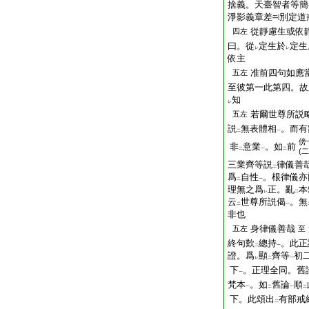
捨義。天臺智者等簡
淨影義章差
別定道
從靜慮生或依
四左
曰。從
定生於
定生
レ
レ
依主
准前四句如應
五左
至彼第一此第四。故
知
レ
若爾世尊所説
五左
説
無表體相
。而有
二
一
傍
非
意業
。如
前
二
一
二
(二
三業齊等説
律儀善
二
爲
自性
。根律儀亦
二
一
理無之爲
正。亂
本
レ
二
云
世尊所説偈
。無
二
一
非也
身律儀善哉
五左
至
終句歎
總持
。此正
二
一
證。爲
顯
齊等
初
レ
二
一
下
。正理全同。舊
一
梵本
。如
舊論
順
一
二
一
二
下。此頌出
有部戒
二