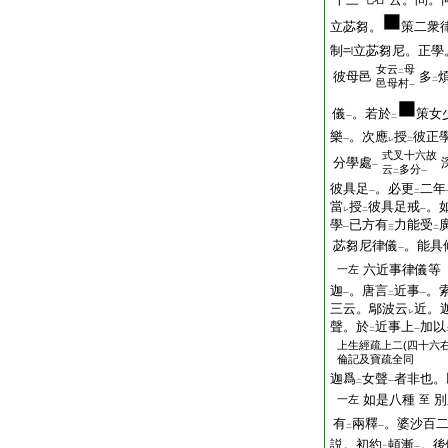
立苾芻。
策二衆
制
立苾芻尼。正學
女云
母
二
彼母邑
多
二
邑母村
一
儀
。若於
策女
一
二
樂
。次應
授
彼正
一
レ
二
式叉十六故
分學處
一
云
多分
二
一
彼具足
。必更
二年
一
二
當
授
彼具足戒
。
レ
二
一
學
已方有
力能受
一
三
二
苾芻尼律儀
。能具
一
六近事律儀等
一左
迦
。唐言
近事
。
一
二
一
三云。鄔波云
近。
レ
聲。於
近事上
加以
二
一
上生經疏上二(四十六右
倫記及寶疏全同
迦爲
女聲
者非也。
二
一
如是八種
別
一左
至
有
兩釋
。婆沙百
二
一
説。初約
頓漸
。後
二
一