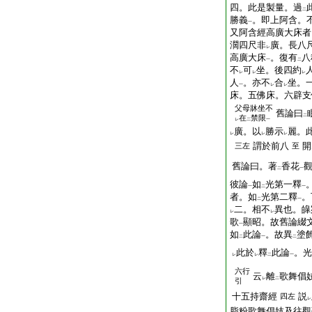
四。此是製量。過
二
勝義
。即上阿含。
一
又阿含經高廣大床者
濶四尺非
廣。長八
レ
高廣大床
。復有
八
一
二
不
可
坐。後四約
レ
レ
レ
人
。亦不
合
坐。
一
レ
レ
床。五佛床。六辟支
父母牀坐不
舊論曰
二
在
禁限
レ
二
一
廣。以
勝示
麗。
レ
レ
レ
謂於前八
開
三左
至
舊論曰。著
香花
二
一
彼論
如
光第一釋
一
二
一
者。如
光第二釋
。
二
一
二。相不
異也。皡
レ
レ
歌
顯昭。故舊論綴
一
如
此論
。故異
塗
二
一
二
此於
釋
此論
。光
レ
レ
二
一
六行
云
離
歌舞倡
レ
二
引
十五持齋經
説
四左
レ
脂粉歌舞倡妓及往觀