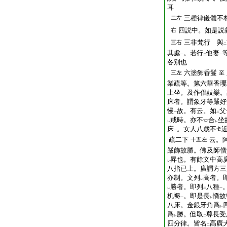
耳
三種律儀體不
二左
四説中。如是説
右
三非梵行 與
三右
二
其處
。若行
他妻
一
二
一
各別也
六塗飾香鬘
三左
至
業疏等。第六華香瓔
上坐。及作倡妓樂。
床者。謂象牙等嚴好
慢
故。有云。如
父
一
二
戒時。亦不
合
坐
レ
レ
床
。女人八歳不
一
疏二下
云。
十五左
嚴飾故勝。佛及師僧
昇也。有餘文中高
レ
八指已上。廣謂方三
亦制。文列
高者。
レ
勝者。即列
八種
レ
二
一
机褥
。即是長
憍故
一
レ
八床。金銀牙角爲
レ
爲
勝。但取
尊長受
レ
二
四分律。皆名
高廣
二