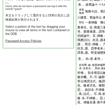
二
一
二
一
い。
表
。故舊論十
十九
一
Users who do not have a password can log in with the
userID "guest".
傍
表
無教今説。舊
無表
本文をドラッグして選択するとDDBの見出し語
八犍度。舊論等云
二
検索結果が表示されます。
一者律儀 雜
初右
Select a portion of the text by dragging your
素者住。近
壽盡三
二
mouse to view all terms in the text contained in
等。婆羅者護。謂等
the DDB. ・
切經論中。言
律儀
二
一
羯磨註曰。此言
護
Password Access Policies
レ
護
。舊言
律儀
。
一
二
一
但言
護。恐學者未
レ
レ
譯爲
護。即是戒體
レ
意
。勿
使
虧失
。
一
レ
二
一
此等釋
破
慈恩律儀釋
一
二
未
全當允
。具如
餘
二
一
二
所傳
。防非禁惡以
一
儀亦爾。不
可
偏擧
レ
三
章云律謂法式。儀謂
也。儀者式也。種類
惡
。故説名
不律儀
一
二
爲
法式
。可
爲
レ
二
一
レ
二
儀
名
不律儀
。惡
一
二
一
二
意。律儀名通
善不
二