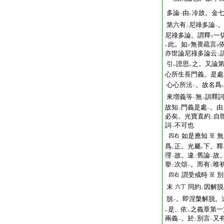
多論
由
冷故。金
一
レ
第六有
尼祿多論
二
一
尼祿多論。謂釋
一
下
此。如
無畏疏言
レ
下
中
亦世論尼祿多論云
二
引
證思
之。又論
レ
レ
心所生長門義。是處
心心所法
。故名爲
一
來増義等
無
訓釋
一
二
故知
門義是處
。由
二
一
必矣。光寶直約
自
二
詞
不可也
一
如是應知
無
四右
至
爲
正。光屬
下。釋
レ
レ
理
故。違
舊論
故
一
二
一
擧
次頌
。而有
唯
二
一
二
謂受戒時
別
四右
至
末
同約
因解脱
六丁
二
脱
。即涅槃解脱。
一
是。依
之義章第一
レ
レ
兩義
。於
別言
又
一
二
一