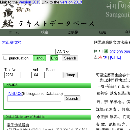
許。通詞未
成
釋。
Link to the
version 2015
Link to the
version 2018
レ
レ
須
通。故無
簡別
レ
二
一
業有無
。而依
業成
一
二
答。非
相達
。何者
二
一
轉心不
發
業。亦不
レ
レ
發
業。由
彼成
性
レ
レ
レ
ホーム
検索
ご挨拶
組織
利
阿毘達磨倶舍論法義
大正蔵検索
阿毘達磨倶舍論法義 (
207
208
209
点:
有
/
無
]
[CITE]
punctuation
Hangul
Eng
TextNo.
Vol.
Page
阿毘達磨倶舍論卷十
豐山沙門釋快道
INBUDS
傍論已了
表
一右
至
種善等
以來名爲
INBUDS
(Bibliographic Database)
一
二
Search
云。辨
業界地
。
二
一
既標
表無表
。何處
二
一
今正辨
無表
。而
Digital Dictionary of Buddhism
二
一
表
故。總相言
之。
電子佛教辭典
一
レ
辨
無表
明
成就
。
パスワードがない場合は「guest」でログインしてくださ