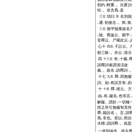
初約
輕重
。次婆沙
二
一
怯
。並含爲
是
一
レ
頌曰
名別脱
三左
至
通
初後念
。簡
第
レ
二
一
レ
能平險業故名
三左
險。舊論云。能平
レ
二
音釋云。尸羅此云
二
心十
子註云。
四左
順三昧
。亦云
清涼
一
二
四
有
十義
十三左
二
一
訓釋詞者謂清涼故 
義
。故名
訓釋詞
一
二
一
十七
釋
四無礙
九右
二
詞。如
有説言有
反
下
二
十
釋
彼云。方
十右
レ
由
有
礙名
色等言
レ
レ
レ
上
解礙。謂於
一切種
二
悟之所引無礙智見性
釋
能詮名
。言
訓
二
一
二
爲
非也。若以
所詮
レ
二
夫標
訓詞釋
。或是
二
一
一規則論也。故今