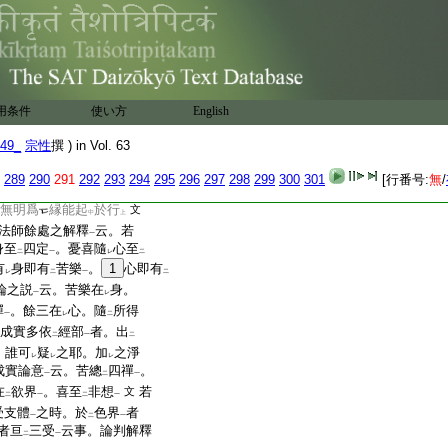
造
非福業
。如
是名爲
無
二
一
レ
二
釋
前文判
。從
此三
引
生
二
一
二
一
逼惱
故。有
於
樂受
發
一
下
二
一
色界初･二･三定樂･第四
二
界愛
。或有
唯於
無色界
上
下
二
色界愛
。述
後文
云。衆
上
二
一
用条件
使い方
English
樂
故。造
作身･語･意
一
動業
。謂爲
自身受
欲界
一
三
二
49_
宗性
撰 ) in Vol. 63
。爲
受
當來色界下三定
レ
二
故造
不動業
。爲
受
一
二
一
レ
二
289
290
291
292
293
294
295
296
297
298
299
300
301
[行番号:
無
/
故造
作殺等諸非福
一
無明爲
縁能起
於行
文
中
上
法師餘處之解釋
云。若
一
身至
四定
。憂喜隨
心至
二
一
レ
二
有
身即有
苦樂
。
1
心即有
レ
二
一
二
論之説
云。苦樂在
身。
一
レ
禪
。餘三在
心。隨
所得
一
レ
二
成實多依
經部
者。出
二
一
二
。誰可
疑
之耶。加
之淨
レ
レ
レ
成實論意
云。苦總
四禪
。
一
二
一
在
欲界
。喜至
非想
若
文
二
一
二
一
受支體
之時。於
色界
者
一
二
一
者亘
三受
云事。論判解釋
二
一