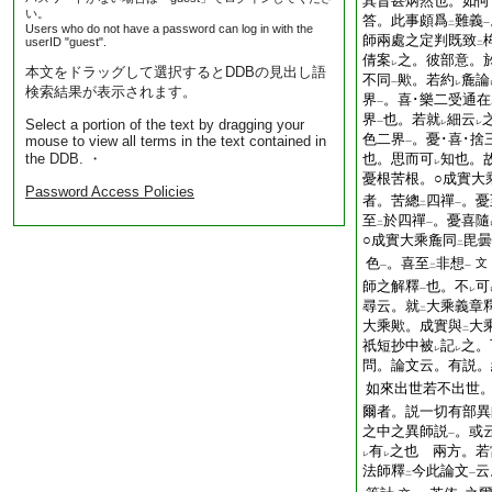
其旨甚炳然也。如何
い。
答。此事頗爲
難義
二
一
Users who do not have a password can log in with the
師兩處之定判既致
userID "guest".
二
倩案
之。彼部意。
レ
本文をドラッグして選択するとDDBの見出し語
不同
歟。若約
麁論
一
レ
検索結果が表示されます。
界
。喜･樂二受通在
一
界
也。若就
細云
Select a portion of the text by dragging your
一
レ
レ
色二界
。憂･喜･捨
mouse to view all terms in the text contained in
一
the DDB. ・
也。思而可
知也。
レ
憂根苦根。○成實大
Password Access Policies
者。苦總
四禪
。憂
二
一
至
於四禪
。憂喜隨
二
一
○成實大乘麁同
毘曇
二
色
。喜至
非想
文
一
二
一
師之解釋
也。不
可
一
レ
尋云。就
大乘義章
二
大乘歟。成實與
大
二
祇短抄中被
記
之。
レ
レ
問。論文云。有説。
如來出世若不出世
爾者。説一切有部異
之中之異師説
。或
一
有
之也
兩方。若
レ
レ
法師釋
今此論文
云
二
一