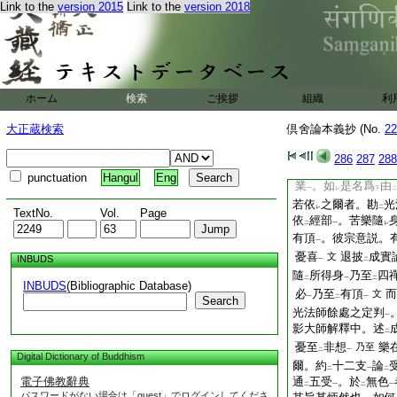
動業
。受
現樂
故
Link to the
version 2015
Link to the
version 2018
一
二
一
明縁
行
光法師
文
レ
三愛
。謂由
欲界苦
一
二
生欲界愛
。或有
於
上
下
非苦樂受
發
生色
一
非苦樂受
發
生無
一
ホーム
検索
ご挨拶
組織
利
生爲
自受
樂及非苦
三
二
各三種福･非福･不
大正蔵検索
倶舍論本義抄 (No.
22
當樂
故造
諸福業
一
二
一
樂及四定以上非苦樂
286
287
288
欲界現在世中五欲樂
punctuation
Hangul
Eng
業
。如
是名爲
由
一
レ
下
二
若依
之爾者。勘
光
レ
二
TextNo.
Vol.
Page
依
經部
。苦樂隨
二
一
レ
有頂
。彼宗意説。
一
憂喜
退披
成實
文
INBUDS
一
二
隨
所得身
乃至
四
二
一
二
INBUDS
(Bibliographic Database)
必
乃至
有頂
而
文
一
二
一
Search
光法師餘處之定判
一
影大師解釋中。述
二
憂至
非想
樂
乃至
二
一
Digital Dictionary of Buddhism
爾。約
十二支
論
二
一
二
電子佛教辭典
通
五受
。於
無色
二
一
二
一
パスワードがない場合は「guest」でログインしてくださ