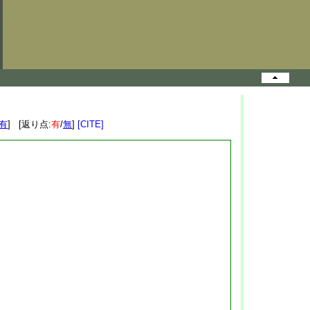
有
] [返り点:
有
/
無
]
[CITE]