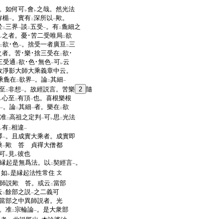
。如何可
會
之哉。然光法
レ
レ
桙楯
。實有
深所以
歟。
一
二
一
於
三界
談
五受
。有
麁細之
二
一
二
一
二
之者。憂･苦二受唯局
欲
レ
二
欲･色
。捨受一者廣亘
三
二
一
二
之者。苦･樂･捨三受在
欲･
二
三受通
欲･色･無色
可
云
二
一
レ
故淨影大師大乘義章中云。
乘麁在
欲界
。論
其細
二
一
二
一
至
非想
。故經説言。苦樂
2
隨
二
一
心至
有頂
也。喜根樂根
レ
二
一
。論
其細
者。樂在
欲
一
二
一
二
准
高祖之定判
可
思
光法
二
一
レ
二
有
相違
レ
二
一
釋
。且成實大乘者。成實即
一
乘
歟
答
貞禪大僧都
一
可
見
彼也
レ
レ
縁起是無爲法。以
契經言
。
二
一
。如
是縁起法性常住
文
レ
師説歟
答。或云
當部
二
云
餘部之説
之二義可
二
一
當部之中異師説者。光
。准
宗輪論
。是大衆部
二
一