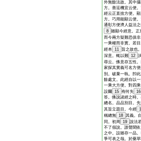
外無餘法故。其中攝
方。善逗機宜云便。
經云正直捨方便。顯
方。巧用能顯云便。
通彰方便濟人益法之
8
雖顯今經意。正
而今兩方疑難恐俱非
一乘權而非實。若目
經本
11
旨之故也
深意。輒以難
12
尋云。佛意存五性。
家探其實義可名方便
別。破棄一執。卽此
餘處文。此經自以一
一乘大方便。對四乘
設爾
15
有何失
16
答。佛說諸經之時。
總名。品品別目。先
其旨立題目。今經
稱總無
18
其義。自
同。初周
19
說法
不了假說。誰聲聞依
之中。設雖存一品。
爭可表之哉。於藥草