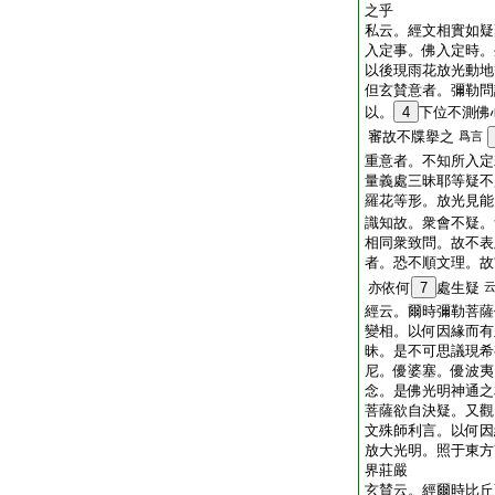
之乎
私云。經文相實如疑
入定事。佛入定時。
以後現雨花放光動地
但玄賛意者。彌勒
以。
4
下位不測佛
審故不牒擧之
爲言
重意者。不知所入
量義處三昧耶等疑不
羅花等形。放光見能
識知故。衆會不疑。
相同衆致問。故不表
者。恐不順文理。
亦依何
7
處生疑
經云。爾時彌勒菩薩
變相。以何因緣而有
昧。是不可思議現希
尼。優婆塞。優波夷
念。是佛光明神通之
菩薩欲自決疑。又觀
文殊師利言。以何因
放大光明。照于東方
界莊嚴
玄賛云。經爾時比丘