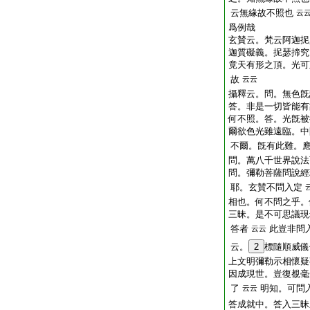
云無緣故不照也
云
爲例哉
玄賛云。梵云阿迦抳
迦質礙義。抳瑟揥究
竟天有形之頂。光可
故
云云
攝釋云。問。無色旣
答。非是一切皆能有
何不照。答。光旣被
爾欲色光雖遠臨。中
不爾。旣有此難。
問
。萬八千世界說法
問。彌勒菩薩問說經
耶。玄賛不問入定
相也。何不問之乎。
三昧。是不可思議現
答者
此豈非問
云云
云。
2
標隨順威儀
上文明彌勒示相懷疑
因成現世。豈復覩
了
明知。可問
云云
答成就中。答入三