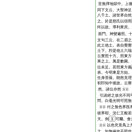
至無擇地獄中。上
同下文云。大聖神足
八千土。諸世界自然
之。於是慈氏以頌而
何以故。導利衆庶
面門。神變遍照。十
文句三云。在二眉之
此土他土。表自覺覺
土下。卽是他土六瑞
云實照十方。照東方
果之上。萬是數圓。
位未足。若照東方義
表。今明東是方始。
生身菩薩。朗然見理
初卽知中後故。云靡不
然。諸位亦然
云云
引諸經之放光不同
問
。白毫光明可照無
付之無色界旣
云云
彼界耶。況仁王般若
天。例
1
可爾。會
以色究竟爲上
云云
之。知無緣故不照也