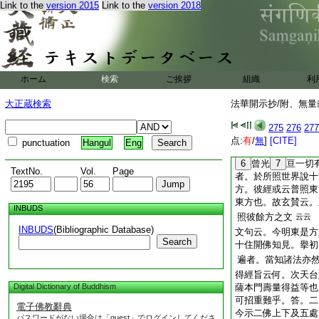
Link to the
version 2015
Link to the
version 2018
耶。答
付之毫
如文
方耶。是以正經中神
會云。序品放光但照
同。依之玄賛唯照
以東爲上。表法花經
ホーム
検索
ご挨拶
組織
利
被餘性。故不照餘
大正蔵検索
法華開示抄/附、無量
三周正機漸悟根熟
生之在所者不可然
275
276
277
東方人。設廣論正宗
点:
有
/
無
]
[CITE]
punctuation
Hangul
Eng
數。豈限萬八千土乎
6
曾光
7
亘一切
TextNo.
Vol.
Page
者。於所照世界說
方。彼經或云普照東
東方也。故玄賛云。
INBUDS
照彼餘方之文
云云
INBUDS
(Bibliographic Database)
文句云。今明東是方
Search
十住開佛知見。擧初
遍者。當知諸法亦
得經旨云何。次天台
Digital Dictionary of Buddhism
薩本門壽量得益等也
可招重難乎。答。二
電子佛教辭典
今示二佛上下及五處
パスワードがない場合は「guest」でログインしてくださ