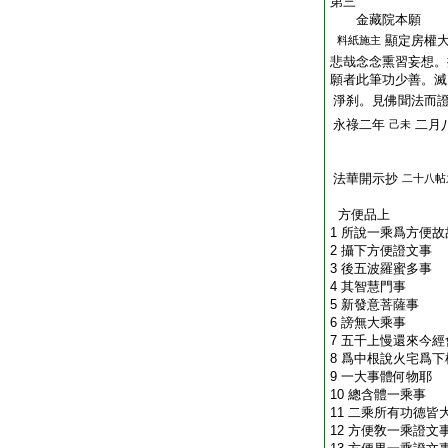
第三
金藏院本願
顯定房權
料紙施主
悲哉念念熏習妄想。
願者此筆功少善。
淨刹。見佛聞法而
永祿二年
二月
己未
法華開示抄
二十八帖
方便品上
1 所說一乘爲方便
2 攝下方便證文事
3 後五波羅蜜多事
4 其智慧門事
5 新發意菩薩事
6 謗無大乘事
7 五千上慢還來今
8 爲中根說火宅爲
9 一大事體何物耶
10 總含體一乘事
11 二乘所有功德
12 方便敎一乘證文