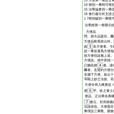
13 方便果一乘證文
14 簡別一乘時可簡
15 法華論會別一乘
16 會行義引何文證
1 7簡別破別一乘
法華經第一卷開示
方便品
問
。就今品題目。爾
方便品歟爲當云何。
故
3
名方便者。今
說一乘豈還爲方便哉
捨方便但說無上道。
方便說。就中若指一
已聽此經
4
者。
爾者。玄賛約方便
名攝下方便。如云十
等顯上妙之法故。名
方便令得入佛惠也
便
6
乎。依之東土
便品。正法華名善
7
會云。於所經義
法說段也。方便題目
乘理設三乘敎。開會