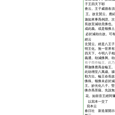
子王四天下耶
會云。王子威德各須
王。故玄賛云。應
迦如來事爲例證。次
長故至減劫見佛也。
成此義。或是報佛
必於減劫出故。可
經云
玄賛云。經是八王子
明王化。無一世界有
四天下。今明八子相
義通。劫減佛興。劫
有子而作輪王。此乃
釋迦佛應爲金輪王。
此劫增至八萬歳。禳
勒方出。輪王命長故
佛殊。報佛未必於減
王。妙光化八子。堅
佛亦爲菩薩。先說無
花。如鼓音王經阿
以寫本一交了
寫本云
春日社 新造屋開示