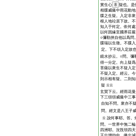
實生心
8
疑也。是
相牒威儀中雨花動地
牒之生疑。入定非衆
根人地竝居下故。不
知入于何定。依何處
以何因緣至國界莊嚴
○彌勒挾自他以爲問
牒瑞以生徵。不牒入
定。下不頌入定故
鏡水抄云。○問。彌
得一分定。向上疑爲
菩薩以衆生不疑入定
不疑入定。經云。今
則示相有疑。二則知
疑
云云
玄賛下云。經雨花曼
下三頌頌威儀中三事
自知不問。衆亦不
問
。經文是八王子
說何事耶。答。
云
問。一世界中無二輪
四洲耶。況旣領四天
王出增劫中。佛出減