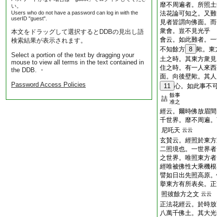
靡不周遍者。所照
い。
Users who do not have a password can log in with the
法花論可知之。又難
userID "guest".
見者皆謂向佛面。而
衆會。豈不見光乎
本文をドラッグして選択するとDDBの見出し語
會云。如此難者。
検索結果が表示されます。
不知餘方
8
歟。東
Select a portion of the text by dragging your
土之時。其東方衆見
mouse to view all terms in the text contained in
住之時。有一人來西
the DDB. ・
面。向後壁歟。其人
Password Access Policies
11
心。如此事不
餘事
詰
准之
經云。爾時佛放眉間
千世界。靡不周遍
尼吒天
云云
玄賛云。經照於東方
二照境也。一世界
之世界。唯照東方
經唯被佛性大乘機根
譬如日出先照高原。
擧東方有所表矣。正
照彼餘方之文
云云
正法花經云。於時放
八萬千佛土。其大光