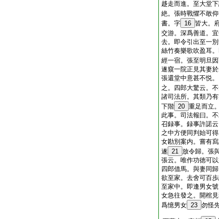
趍走而進。至大堂下
絶。張時戰懼不敢仰
書。字
16
皆大。
交游。深爲善道。宜
去。即令引出至一別
絲竹奏樂歌吹盈耳。
經一宿。張至明旦因
遂窺一院正見其妻於
張還堂中意甚不悦。
之。四郎大驚云。不
諸司法所。其類乃有
下階
20
重足而立
此事。司法報曰。不
召録事。録事許諾云
之中方便同判始可得
女勘別案内。嘗有寫
遂
21
放令歸。張
張云。唯作功徳可以
四郎借馬。與妻同歸
欲至家。去舍可百歩
至家中。即逢男女號
女急往發之。開棺見
爲憶男女
23
勿怪