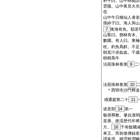
朴子曰。山中樹能語
雲陽。山中夜見火光
也
山中午日稱仙人者老
孫綽子曰。海人與山
7
衡海有魚。額若
山客曰。鄧林有木。
數國。有人曰。東極
杖。釣魚爲鮮。不足
樹其汁赤如血。千歳
樹精爲牛
法苑珠林卷第
9
二
法苑珠林卷第
10
＊西明寺沙門釋
感通篇第二十
11
述意部
14
第一
敬尋釋教。肇自漢明
皇唐。政流歴代年將
方。
16
千有餘國
來王。而前後傳録差
謂多惑。雖霑餘潤幽