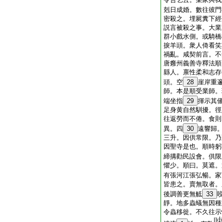
剋日成婚。數往彼門
密殺之。埋屍糞下經
説言被殺之事。大業
群小戲水側。或騎橋
捩羊頭。衆人倚看笑
禍亂。咸契前言。不
唐癰州義善寺釋法順
縣人。禀性柔和志存
頭。空
28
崖岸重
師。本是順受業師。
端坐指
29
揮示其
足身黄自然馴擾。徑
往返勞而不倦。食則
異。四
30
遠響歸
三升。因供常限。乃
因聖寺是也。順時躬
締搆勸民設會。供限
懼少。順曰。莫遮。
有張河江張弘暢。家
皆患之。賣無取者。
後調善更無觝
33
靜。地多蟲蟻無因種
令蟲移徙。不久往示