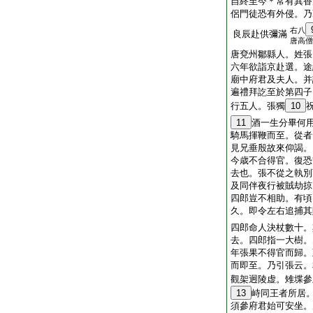
自終至今＊常有異香
侶門徒恐有外侵。乃
右八
良辰赴供彌滿
唐高僧
唐兗州鄒縣人。姓張
六年欲詣京赴選。途
廟中府君及夫人。并
遍禮拜訖至於第四子
行五人。張獨
10
11
酒一生分畢何
騎馬揮鞭而至。從者
見兄垂殷故來仰謁。
今歳不合得官。復恐
去也。張不從之執別
及同伴夜行被賊劫掠
四郎豈不相助。有頃
久。即令左右追捕其
四郎命人決杖數十。
去。四郎指一大樹。
年張果不得官而歸。
而即至。乃引張云。
觀架迥陵虚。雉堞參
13
峙同王者所居
須參府君始可安坐。