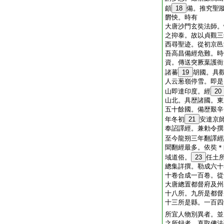
頗
18
備。推究聖
欝怏。時有
大唐沙門玄奘法師。
之抑泰。故以貞觀三
西尋聖迹。從初京邑
吾高昌備經危難。時
資。傳送突厥葉護衙
諸蕃
19
胡國。具
人云葱嶺停雪。即是
山即達印度。經
20
山北。具歴諸國。東
五十餘國。備歴艱辛
年冬初
21
安達京
奉詔譯經。兼勅令撰
至今龍朔三年翻譯經
聞翻經最多。依奘＊
域道俗。
23
任土
總集詳撰。勒成六十
十卷合成一百卷。從
大唐總置都督府及州
十八所。九所是都督
十三所是縣。一百四
所宜人物別異者。並
之所録者。直取佛法