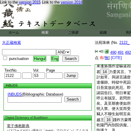
熙寺佛殿上額將還房
Link to the
version 2015
Link to the
version 2018
識見多驚異。故吾所
10
於蒋州大歸善
日。以三衣襆遙擲堂
今死去。徒衆好住。
之。乃見房中白骨一
ホーム
検索
ご挨拶
鏘然不散
組織
利
唐西京化度寺釋轉明
大正蔵検索
法苑珠林 (No.
2122_
人。形服僧儀貌
11
慍。以隋大業八年。
490
491
492
有賊起及至覆檢。宗
点:
有
/
無
]
[CITE]
punctuation
Hangul
Eng
能加罪。權令收禁。
果逢梟感作逆驅逼凶
TextNo.
Vol.
Page
甚
14
力委其言。
計如常。與諸言議曾
達偃師。時獄中死囚
INBUDS
日吾當放此死厄。即
諸囚告曰。明日車駕
INBUDS
(Bibliographic Database)
呼云有賊至。若問所
Search
矣。及至期會便如所
明入禁。便大笑而受
竊人不聊生如明言矣
Digital Dictionary of Buddhism
越王
16
踐祚方蒙
乾陽門内別院供擬。
電子佛教辭典
防護之。及
パスワードがない場合は「guest」でログインしてくださ