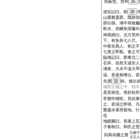
而蘇也。兗州
25
述征記曰。桓
28
山冀覩靈異。既陟崇
群白鵠。湖中有敗艑
飮水。赤鱗魚張鬐向
神異經曰。北方荒外
下。有魚長七八尺。
中夜化爲人。刺之不
七煮之即熟。食之可
臨海記曰。郡東北二
石井。自然天成非人
涌泉。大水不溢大旱
温。長老相傳云。昔
失酒
32
杯。後出
城郭丘牆之中。樹木
是其候也。視折枯所
常變作積蛇。見此輩
之。若溺之即得。凡
槃盛水著所疑地。行
也
地鏡圖曰。視屋上瓦
子春秋曰。和氏之璧
孔郷子
則爲存國之寶
云王人