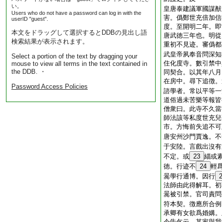
い。
皇唐泰建議軍國謀猷
Users who do not have a password can log in with the
害。僞鄭世充倍加信
userID "guest".
度。至開明二年。即
本文をドラッグして選択するとDDBの見出し語
唐武徳三年也。明從
検索結果が表示されます。
重初不見迹。審僞都
武皇帝夙奉音問深知
Select a portion of the text by dragging your
住化度寺。數引禁中
mouse to view all terms in the text contained in
the DDB. ・
同契合。以其年八月
在房中。尋下追徴。
Password Access Policies
諮學者。常以平等一
道俗過未苦樂等報皆
僧衆曰。此寺不久當
師法該等私度世充兒
市。方悔前失追不可
唐安州沙門賈逸。不
于安陸。言戲出沒有
不定。或
23
緇或
徳。行迹不
24
輕
暠學行通博。因行
法師由此得解耳。初
暠被引禁。官司責問
符本契。徴應所合例
承卿有女欲爲婚媾。
令告乞云。某家與我