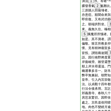
潰流
1
泆。有敬
膿發香氣
2
氳難比
三原縣人田薩埵者。
亦患瘂。順聞命來與
即痊復。又有武功縣
之。順端拱對坐。
來。義無久住。極相
5
癘魔邪所惱者。
如是。其不測者。謂
偏敬。致言所教多抑
懷。見有樹神廟室多
皆投。讃毀兩途開
語。因行南野將度黄
岸復峻滑。雖登還墮
順上岸水尋還溢。門
幽通事多非一。財帛
弊卒無兼副。朝野知
皇帝。引入内宮崇敬
法。以貞觀十四年都
行法令後承用。言訖
郊義善寺。春秋八十
房悲哀驚切。因即坐
處之。京邑道俗同嗟
地。肉色不變經月逾