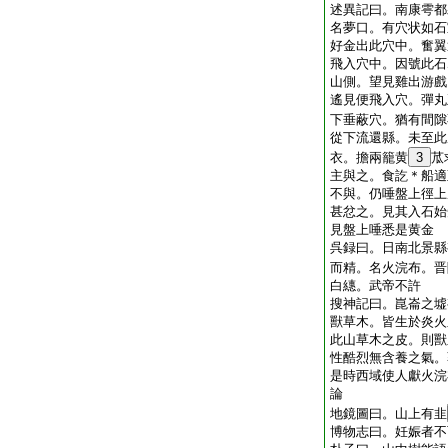
述異記曰。南康雩都
名夢口。有穴状如石
好金出此穴中。奮翼
飛入穴中。因號此石
山側。望見雞出游戲
遙見便飛入穴。彈丸
下垂蔽穴。猶有間隙
從下流還縣。未至此
衣。擔兩籠黄
3
苽
主與之。食訖＊船適
不與。仍唾盤上徑上
甚忿之。見其入石始
見盤上唾悉是黄金
呉録曰。日南北景縣
而精。名火浣布。晋
白繐。武帝不許
搜神記曰。崑崙之墟
獸草木。皆生於炎火
此山草木之皮。則獸
性酷烈無含養之氣。
是時西域使人獻火浣
論
地鏡圖曰。山上有韭
博物志曰。妊娠者不