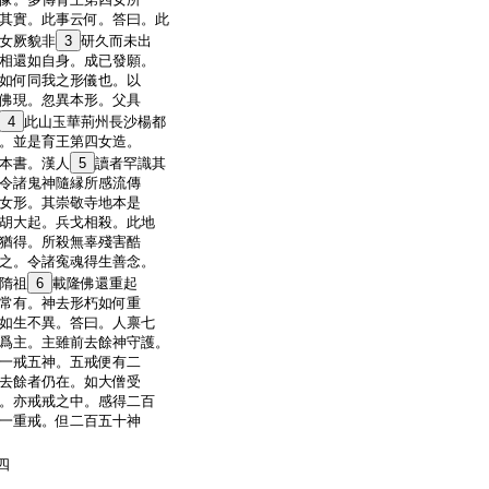
其實。此事云何。答曰。此
女厥貌非
3
研久而未出
相還如自身。成已發願。
如何同我之形儀也。以
佛現。忽異本形。父具
4
此山玉華荊州長沙楊都
。並是育王第四女造。
本書。漢人
5
讀者罕識其
令諸鬼神隨縁所感流傳
女形。其崇敬寺地本是
胡大起。兵戈相殺。此地
猶得。所殺無辜殘害酷
之。令諸寃魂得生善念。
隋祖
6
載隆佛還重起
常有。神去形朽如何重
如生不異。答曰。人禀七
爲主。主雖前去餘神守護。
一戒五神。五戒便有二
去餘者仍在。如大僧受
。亦戒戒之中。感得二百
一重戒。但二百五十神
四