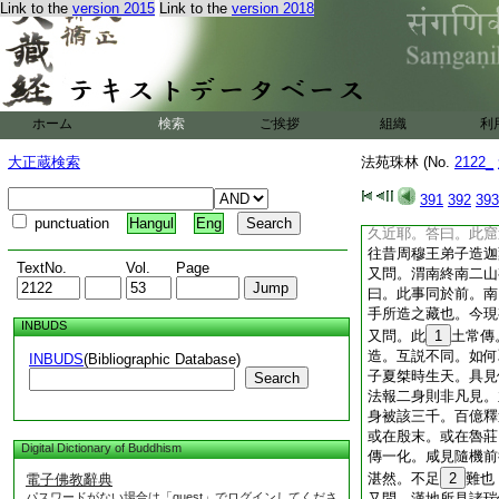
Link to the
version 2015
Link to the
version 2018
見付
15
囑
16
儀
又問。南海循州北山
靈迹。此乃文殊聖者
業。文殊愍之便來教
我常禮事得離諸惡。
貞觀三年。山神命終
ホーム
検索
ご挨拶
組織
利
居此地。即舊神親家
憐之。下請文殊。爲
大正蔵検索
法苑珠林 (No.
2122_
法故。今此山大小迹
儀
391
392
393
又問。沁州北山石窟
punctuation
Hangul
Eng
久近耶。答曰。此窟
往昔周穆王弟子造迦
TextNo.
Vol.
Page
又問。渭南終南二山
曰。此事同於前。南
手所造之藏也。今現
INBUDS
又問。此
1
土常傳
造。互説不同。如何
INBUDS
(Bibliographic Database)
子夏桀時生天。具見
Search
法報二身則非凡見。
身被該三千。百億釋
或在殷末。或在魯莊
Digital Dictionary of Buddhism
傳一化。咸見隨機前
湛然。不足
2
難也
電子佛教辭典
パスワードがない場合は「guest」でログインしてくださ
又問。漢地所見諸瑞