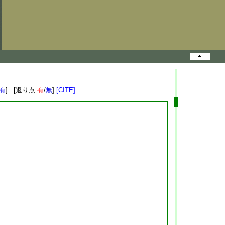
有
] [返り点:
有
/
無
]
[CITE]