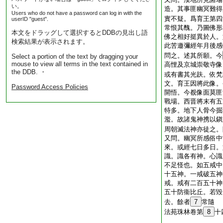
い。
造。其事匪幽冥難得
Users who do not have a password can log in with the
實不疑。爲育王第四
userID "guest".
常恨其醜。乃圖佛形
本文をドラッグして選択するとDDBの見出し語
佛之相好挺異於人。
検索結果が表示されます。
此苦邀彌經年月後感
問之。述其所願。今
Select a portion of the text by dragging your
mouse to view all terms in the text contained in
高悝及京城崇敬寺像
the DDB. ・
或有書其光趺。依梵
文。育王因將此像。
Password Access Policies
開悟。今覩像面莫匪
戰場。西晋將末有五
特多。地下人骨今掘
濫。故諸鬼神携以鎭
周朝滅法神亦徒之。
又問。幽冥所感俗中
來。或經七日多日。
識。識各有神。心識
不足怪也。如五戒中
十五神。一戒破五神
戒。戒有二百五十神
五十防衞比丘。若毀
去。餘者
7
常隨
法苑珠林卷第
8
十