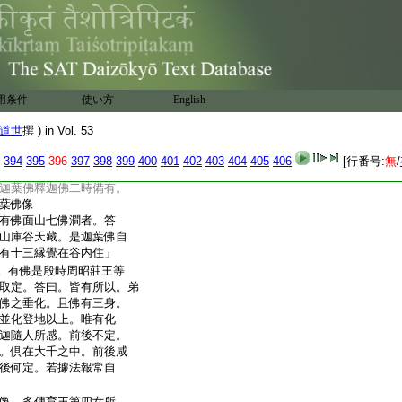
興寧縣界靈龕寺多有
弟子。爲此山神多造惡
化。遂識宿命。請爲留迹。
文殊爲現
今者是也。於
生兜率天。別有一鬼來
用条件
使い方
English
也。大造諸惡。生天舊神
現小迹以化後神。又從正
道世
撰 ) in Vol. 53
現莫匪有由焉。見付＊囑
394
395
396
397
398
399
400
401
402
403
404
405
406
[行番号:
無
/
佛。常有光明。此像出來
迦葉佛釋迦佛二時備有。
葉佛像
有佛面山七佛澗者。答
山庫谷天藏。是迦葉佛自
有十三縁覺在谷内住」
。有佛是殷時周昭莊王等
取定。答曰。皆有所以。弟
佛之垂化。且佛有三身。
並化登地以上。唯有化
迦隨人所感。前後不定。
。倶在大千之中。前後咸
後何定。若據法報常自
像。多傳育王第四女所