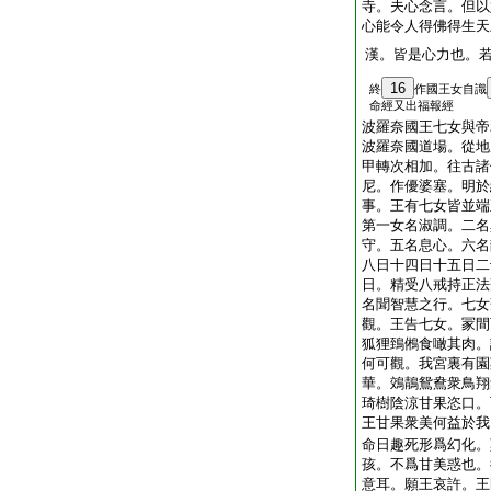
寺。夫心念言。但以
心能令人得佛得生天
漢。皆是心力也。
16
終
作國王女自識
命經又出福報經
波羅奈國王七女與帝
波羅奈國道場。從地
甲轉次相加。往古諸
尼。作優婆塞。明於
事。王有七女皆並端
第一女名淑調。二名
守。五名息心。六名
八日十四日十五日二
日。精受八戒持正法
名聞智慧之行。七女
觀。王告七女。冡間
狐狸鵄鵂食噉其肉。
何可觀。我宮裏有園
華。鵁鶄鴛鴦衆鳥翔
琦樹陰涼甘果恣口。
王甘果衆美何益於我
命日趣死形爲幻化。
孩。不爲甘美惑也。
意耳。願王哀許。王