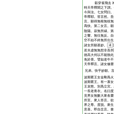
縠穿雀飛去 神
時天帝釋聞之下讃。
今與汝。七女問曰。
帝釋耶。答言然。吾
言。願得無根無枝無
爲快。第二女言。願
陰陽。寂無所縁。第
之響。無往無反。自
空不始不終無所出生
諸女所願甚妙。
4
若夫虚無無想非吾所
徳高大何以不能致此
免於畏。譬如老牛不
天帝釋言。諸女修齋
兄弟。快乎妙願。
波斯匿王女金剛爲火
波斯匿王。有一寡女
王哀愍。別爲立宮。
一長老青衣。名曰度
見男女無數大衆各齎
所至。衆人答言。欲
界之尊。度脱。衆生
意喜。即自念言。會