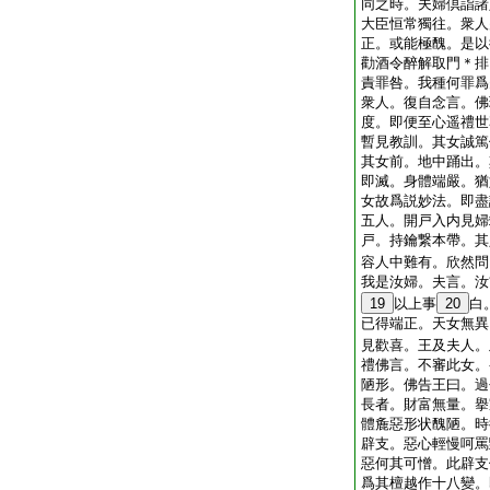
同之時。夫婦倶詣諸
大臣恒常獨往。衆人
正。或能極醜。是以
勸酒令醉解取門＊排
責罪咎。我種何罪爲
衆人。復自念言。佛
度。即便至心遥禮世
暫見教訓。其女誠篤
其女前。地中踊出。
即滅。身體端嚴。猶
女故爲説妙法。即盡
五人。開戸入内見婦
戸。持鑰繋本帶。其
容人中難有。欣然問
我是汝婦。夫言。汝
19
以上事
20
白
已得端正。天女無異
見歡喜。王及夫人。
禮佛言。不審此女。
陋形。佛告王曰。過
長者。財富無量。擧
體麁惡形状醜陋。時
辟支。惡心輕慢呵罵
惡何其可憎。此辟支
爲其檀越作十八變。