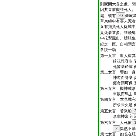
到冡間大臭之處。聞
因共直前觀諸死人。
處。或有
20
僵屍
草束縛中有罪未死者
又有擔負死人從城中
見死者甚多。諸飛鳥
中拕掣屍出。膖脹生
繞之一匝。自相謂言
各説一頌
第一女言 世人重
綺視雅容歩 姿
死皆棄於塜 何
第二女言 譬如一身
神遊而身棄 莫
癡貪謂可保 安
第三女言 觀神載形
車敗而馬去 可
第四女言 本見城完
所求未央足 何
第五女言 若乘船
形非神常宅 焉
第六女言 人死依
2
挺然不動
第七女言 如雀在瓶