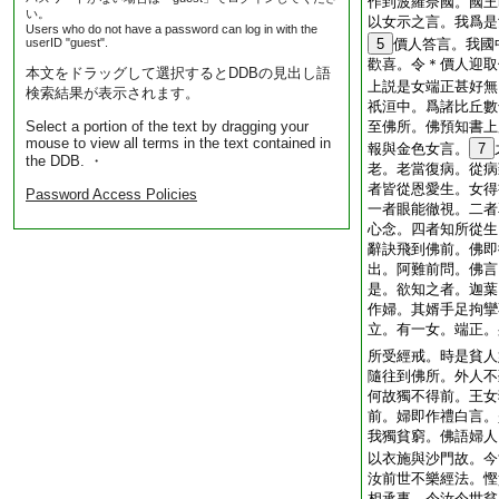
作到波羅奈國。國王
い。
以女示之言。我爲是
Users who do not have a password can log in with the
userID "guest".
5
價人答言。我國
歡喜。令＊價人迎取
本文をドラッグして選択するとDDBの見出し語
上説是女端正甚好無
検索結果が表示されます。
祇洹中。爲諸比丘數
Select a portion of the text by dragging your
至佛所。佛預知書上
mouse to view all terms in the text contained in
報與金色女言。
7
the DDB. ・
老。老當復病。從病
者皆從恩愛生。女得
Password Access Policies
一者眼能徹視。二者
心念。四者知所從生
辭訣飛到佛前。佛即
出。阿難前問。佛言
是。欲知之者。迦葉
作婦。其婿手足拘攣
立。有一女。端正。
所受經戒。時是貧人
隨往到佛所。外人不
何故獨不得前。王女
前。婦即作禮白言。
我獨貧窮。佛語婦人
以衣施與沙門故。今
汝前世不樂經法。慳
相承事。令汝今世貧