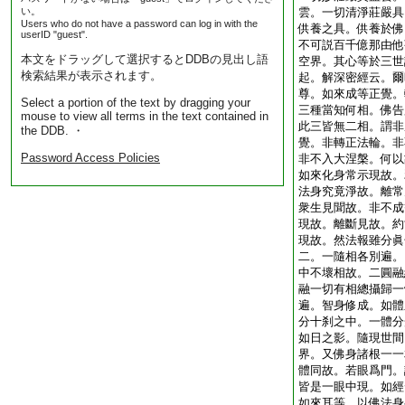
い。
雲。一切清淨莊嚴具
Users who do not have a password can log in with the
供養之具。供養於佛
userID "guest".
不可説百千億那由他
本文をドラッグして選択するとDDBの見出し語
空界。其心等於三世
検索結果が表示されます。
起。解深密經云。爾
尊。如來成等正覺。
Select a portion of the text by dragging your
三種當知何相。佛告
mouse to view all terms in the text contained in
此三皆無二相。謂非
the DDB. ・
覺。非轉正法輪。非
Password Access Policies
非不入大涅槃。何以
如來化身常示現故。
法身究竟淨故。離常
衆生見聞故。非不成
現故。離斷見故。約
現故。然法報雖分眞
二。一隨相各別遍。
中不壞相故。二圓融
融一切有相總攝歸一
遍。智身修成。如體
分十刹之中。一體分
如日之影。隨現世間
界。又佛身諸根一一
體同故。若眼爲門。
皆是一眼中現。如經
如來耳等。以佛法身