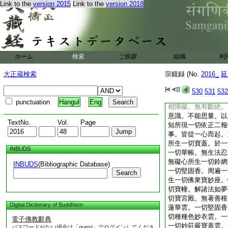
Link to the
version 2015
Link to the
version 2018
＊慧日永明寺主
夫眞心無形妙體絶相
事
答
諸佛法身如眞
以金作具體用全同。
起信論問云。若佛法
云何能現種種諸色。
ホーム
検索
ご挨拶
組織
利
能現種種色。謂從本
性即心自性。説名智
大正蔵検索
宗鏡録 (No.
2016_
延
説名法身。依於法身
切處無有間斷。十方
530
531
532
樂。見無量受用身。
punctuation
Hangul
Eng
相障礙。無有斷絶。
意識。不能思量。以
TextNo.
Vol.
Page
知所現一切依正二報
事。皆從一心而起。
所生一切寶蓋。於一
INBUDS
一切華帳。無生法忍
無礙心所生一切鈴網
INBUDS
(Bibliographic Database)
一切堅固香。周遍一
Search
生一切佛衆寶妙座。
切寶幢。解諸法如夢
切寶宮殿。無著善根
Digital Dictionary of Buddhism
蓮華雲。一切堅固香
切種種色妙衣雲。一
電子佛教辭典
一切妙莊嚴寶蓋雲。
パスワードがない場合は「guest」でログインしてくださ