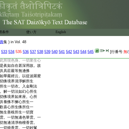
智覺禪師延壽集
。云何有報化莊嚴等
金。相好似金莊嚴具。
從心現色性相無二。如
身無有種種差別色相。
答。以法身是色實體故。
用条件
使い方
English
已來色心無二。以色本
身。以心本性即色自性。
壽
集 ) in Vol. 48
。一切如來所現色身。遍一
菩薩。隨所堪任。隨所願
533
534
535
536
537
538
539
540
541
542
543
544
545
[行番号:
無
/
無量莊嚴土。各各差別。不
此所現色身。一切衆生心
是眞如自在甚深用故。故
供具莊嚴等無邊佛
如華嚴經云。以從波羅蜜
切佛境界清淨解所生
所生一切衣。入金剛法
。解一切法如幻心所生
切佛境界如來座。心所
供養佛不懈心所生一
歡喜心所生佛所住一
無生善根所生一切寶
雲。一切無邊色華雲。一
切無邊清淨栴檀香雲。
一切燒香雲。一切妙鬘