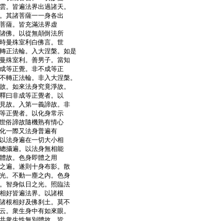
雲。皆遍法界出過諸天。
。其諸菩薩一一身各出
菩薩。皆充滿法界虚
諸佛。以從無顛倒法所
時曼殊室利白佛言。世
轉正法輪。入大涅槃。如是
曼殊室利。善男子。當知
成等正覺。非不成等正
不轉正法輪。非入大涅槃。
故。如來法身究竟淨故。
釋曰非成等正覺者。以
見故。入第一義諦故。非
等正覺者。以化身常示
世俗諦故隨機熟有情心
化一際又法身普遍有
以法身遍在一切大小相
總攝遍。以法身無相能
體故。色身即體之用
之遍。遂則十身布影。散
光。不動一塵之内。色身
。智身似日之光。照臨法
相好皆遍法界。以諸根
諸根相好及佛刹土。莫不
云。衆生身中有如來眼。
共衆生性無別體故。皆