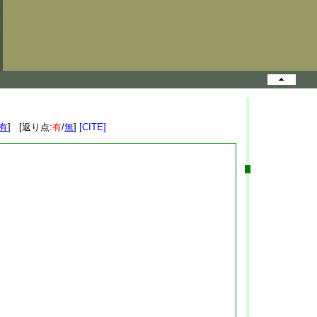
有
] [返り点:
有
/
無
]
[CITE]