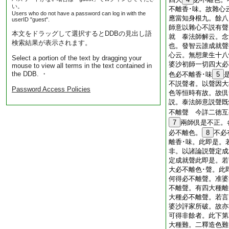
い。
不離香･味。故雜心
Users who do not have a password can log in with the
應當知身根九。餘八
userID "guest".
師意以雜心不説有聲
本文をドラッグして選択するとDDBの見出し語
就 泰法師解云。念
検索結果が表示されます。
也。發智云誰成就聲
心云。無想衆生十八
Select a portion of the text by dragging your
婆沙初師一切四大必
mouse to view all terms in the text contained in
the DDB. ・
色必不離香･味
5
不説聲者。以聲因大
Password Access Policies
色等恒時有故。故倶
説。泰法師意説聲既
不離聲 今詳二徳互
7
兩師倶是不正。
必不離色。
8
不必
離香･味。此即是。
非。以諸論説聲定成
定成就聲此即是。若
大必不離色･聲。此
何得必不離聲。准婆
不離聲。有四大種離
大種必不離聲。若言
婆沙評家所破。故
可得非餘者。此下第
大種難。二釋造色難