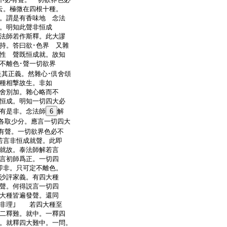
云。極微在四根十種。
。謂是有香味地 念法
。明知此聲非恒成
法師若作斯釋。此大謬
持。答曰欲･色界 又雜
性 聲既恒成就。故知
不離色･聲一切欲界
是其正義。然雜心･倶舍頌
種相撃故生。非如
舍別加。雜心略而不
恒成。明知一切四大必
有是非。念法師
6
解
各取少分。應言一切四大
有聲。一切欲界色必不
若言非恒成就聲。此即
就故。泰法師解若言
言初師爲正。一切四
即非。只可定不離色。
沙評家義。有四大種
聲。何得説言一切四
大種皆遍發聲。還同
亦非理｣ 若四大種至
二釋難。就中。一釋四
。就釋四大難中。一問。