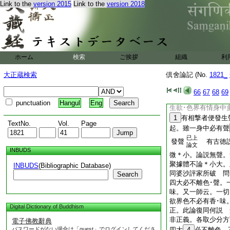
雖定成就相續不斷。
Link to the
version 2015
Link to the
version 2018
發智言
21
成據一
據身一分不發聲處。
故婆沙九十云。身･
無色界不成就者。問
云何恒時成就。有作
ホーム
検索
ご挨拶
組織
利
界。有情若在欲色界
聲。評曰。彼不應作
大正蔵検索
倶舍論記 (No.
1821_
生聲。此所生聲何大
有對色一四大種生。
66
67
68
69
必生聲。如是展轉有
punctuation
Hangul
Eng
生欲･色界有情身中
1
有相撃者便發生
TextNo.
Vol.
Page
起。雖一身中必有聲
已上
發聲
有古徳説
論文
INBUDS
微＊小。論説無聲。
聚據體不論＊小大。
INBUDS
(Bibliographic Database)
同婆沙評家所破 問
Search
四大必不離色･聲。
味。又一師云。一切
欲界色不必有香･味
Digital Dictionary of Buddhism
正。此論復同何説 
非正義。各取少分方
電子佛教辭典
パスワードがない場合は「guest」でログインしてくださ
四大
4
必不離色。