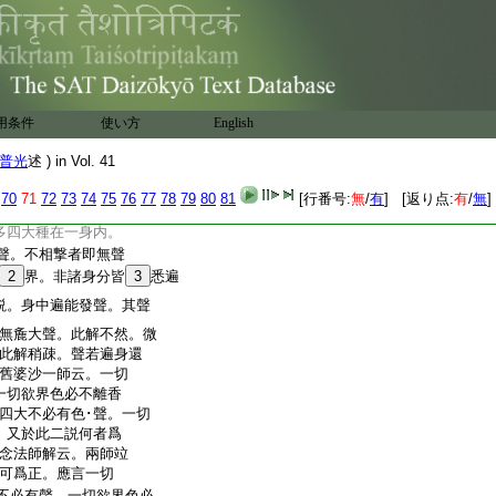
非能總遍一切身分。
身中相續不斷。此論言無
各據一義竝不相違。
色･聲･觸界。欲･色界成就。
身･色･觸界可爾。聲界
是説。大種合離必生聲
用条件
使い方
English
中。大種恒有故常發
是説。
22
若四大種必恒
普光
述 ) in Vol. 41
種造。若即
23
此造。應多
若説餘造。餘四大種復
70
71
72
73
74
75
76
77
78
79
80
81
[行番号:
無
/
有
] [返り点:
有
/
無
]
無窮過。應作是説。
多四大種在一身内。
聲。不相撃者即無聲
2
界。非諸身分皆
3
悉遍
。身中遍能發聲。其聲
無麁大聲。此解不然。微
此解稍疎。聲若遍身還
舊婆沙一師云。一切
一切欲界色必不離香
四大不必有色･聲。一切
。又於此二説何者爲
念法師解云。兩師竝
可爲正。應言一切
不必有聲。一切欲界色必