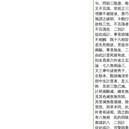
句。問前三陰盡。唯
又不言識。答前之三
増勝不被陰迷。善巧
無謂之破耶。今觀行
故執三也。不言識者
不言識也 二別計
從此或計。畢竟煩惱
不相觸 既十六相皆
是生死根故。菩提亦
兩驅。畢竟無改。二
由此計度死後有故。
則名爲第六外道立五
論 七八無相論三。
又三摩中諸善男子。
生類本。觀彼幽清常
想中生計度者。是人
倒 見前三陰已滅。
計死後斷滅。總名無
見其色滅形無所因。
其受滅無復連綴。陰
受想。與草木同。此
何更有諸相。因之勘
有八無相 此約四陰
都成於八 二別計
從此或計。涅槃因果