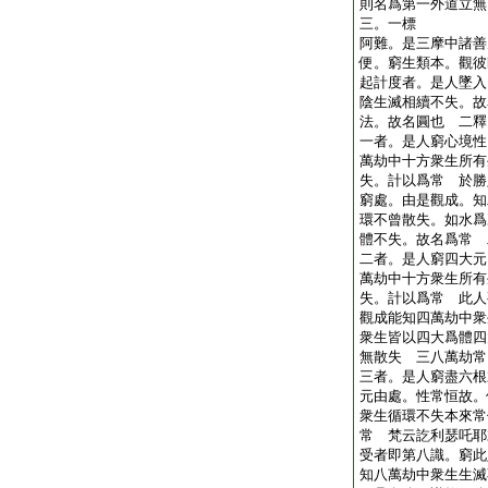
則名爲第一外道立無
三。一標
阿難。是三摩中諸善
便。窮生類本。觀彼
起計度者。是人墜入
陰生滅相續不失。故
法。故名圓也 二釋
一者。是人窮心境性
萬劫中十方衆生所有
失。計以爲常 於勝
窮處。由是觀成。知
環不曾散失。如水爲
體不失。故名爲常 
二者。是人窮四大元
萬劫中十方衆生所有
失。計以爲常 此人
觀成能知四萬劫中衆
衆生皆以四大爲體四
無散失 三八萬劫常
三者。是人窮盡六根
元由處。性常恒故。
衆生循環不失本來常
常 梵云訖利瑟吒耶
受者即第八識。窮此
知八萬劫中衆生生滅