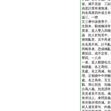
故。滅不見故 三結
由是計度有邊無邊。
則名爲第四外道立有
論三。一標
又三摩中諸善男子。
生類本。觀彼幽清常
度者。是人墜入四種
論 此人於知見中。
矯智亂答。言不死者
住名爲不死。計不亂
而輒答者。恐成矯亂
應皆説。或不定答。
釋四。一八亦
一者。是人觀變化元
相續處。名之爲恒。
見處。名之爲滅。相
増。正相續中中所離
處。名之爲有。互互
觀。用心別見 別義
分爲八義。別見謂常
見見者見不見也。滅
有求法人。來問其義
有亦無亦増亦減。於
前人遺失章句 約義