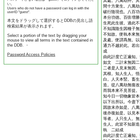
其處。八萬劫外。冥
い。
間十方衆生。八萬劫
Users who do not have a password can log in with the
破行陰現也。八百功
userID "guest".
本分功徳。百倍増勝
本文をドラッグして選択するとDDBの見出し語
生死此生彼。過此不
検索結果が表示されます。
不知識陰生因種子無
不知故。便執本來無
Select a portion of the text by dragging your
及處。便謂爲無。以
mouse to view all terms in the text contained in
the DDB. ・
通力不越於此。若出
成
Password Access Policies
由此計度亡正遍知。
如文 二計末無因二
二者是人見末無因。
其根。知人生人。悟
白。人天本竪。畜生
造。從八萬劫無復改
而我本來不見菩提。
知今日一切物象皆本
以下出所以。今盡下
因故末亦如是。八萬
後亦復如是。以見本
等者。人只生人。無
生人。此皆不知新造
執 二結成
由此計度亡正遍知。