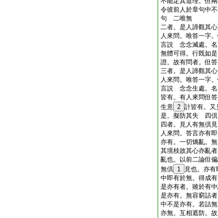
不能定其道理。但兩
令彼前人於章句中不
句 二唯無
二者。是人諦觀其心
人來問。唯答一字。
言説 念念滅處。名
無體可得。行既如是
證。故有問者。但答
三者。是人諦觀其心
人來問。唯答一字。
言説 念念生處。名
皆有。有人來問但答
生意
2
計皆有。又
是。擬防其失 四倶
四者。見人有無倶見
人來問。答言亦有即
亦有。一切矯亂。無
其境枝故其心亦亂者
亂也。以前二論但偏
無倶
1
見也。亦有
中即有於無。得成有
是亦有者。雖於有中
是亦有。無容窮詰者
中不是亦有。若詰無
亦無。互相遮防。故