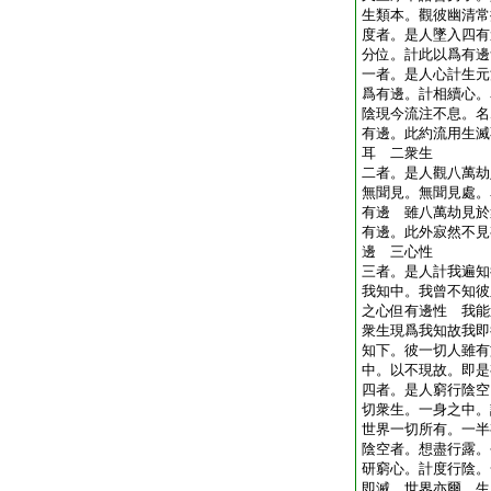
生類本。觀彼幽清常
度者。是人墜入四有
分位。計此以爲有邊
一者。是人心計生元
爲有邊。計相續心。
陰現今流注不息。名
有邊。此約流用生滅
耳 二衆生
二者。是人觀八萬劫
無聞見。無聞見處。
有邊 雖八萬劫見於
有邊。此外寂然不見
邊 三心性
三者。是人計我遍知
我知中。我曾不知彼
之心但有邊性 我能
衆生現爲我知故我即
知下。彼一切人雖有
中。以不現故。即是
四者。是人窮行陰空
切衆生。一身之中。
世界一切所有。一半
陰空者。想盡行露。
研窮心。計度行陰。
即滅。世界亦爾。生