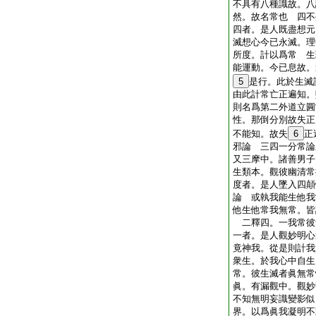
不具有八種識故。八
然。故名常也 四不
四者。是人既盡想元
滅想心今已永滅。理
所度。計以爲常 生
能運動。今已息故。
5
是行。此於生滅
由此計常亡正遍知。
則名爲第二外道立圓
性。那倒分別故失正
不能知。故失
6
正
邪論 三四一分常論
又三摩中。諸善男子
生類本。觀彼幽清常
度者。是人墜入四顛
論 或執我能生他我
他生他常我無常。皆
二釋四。一我常彼
一者。是人觀妙明心
竟神我。從是則計我
衆生。於我心中自生
常。彼生滅者眞無常
眞。有漏觀中。觀妙
不知無明妄識變影似
界。以爲眞我凝明不