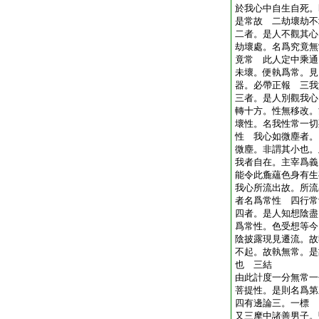
於我心中自生自死。
是常故 二劫壞劫不
二者。是人不觀其心
劫壞處。名爲究竟無
竟常 此人定中乘通
未壞。便執爲常。見
器。必帶正報 三我
三者。是人別觀我心
轉十方。性無移改。
壞性。名我性常一切
性 我心如微塵者。
微塵。非謂其小也。
我者自在。主宰爲義
能令此麁蘊色身有生
我心所流出故。所流
者名爲常性 四行常
四者。是人知想陰盡
爲常性。色受想等今
陰披露現見遷流。故
不起。故執無常。是
也 三結
由此計度一分無常一
菩提性。是則名爲第
四有邊論三。一標
又三摩中諸善男子。