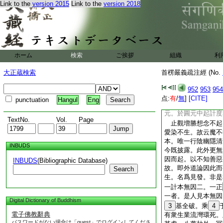
Link to the
version 2015
Link to the
version 2018
若此清擾熠熠元性。
波瀾滅化爲澄水。名
生濁。觀其所由。幽
元澄者。行陰若盡。
元澄。經云藏識海常
生滅根元習氣。令其
ホーム
検索
ご挨拶
組織
利
水也。以行是衆生遷
衆生濁也。行陰生滅
大正蔵検索
首楞嚴義疏注經 (No.
二正明現境十。一二
阿難當知。是得正知
952
953
954
明正心。十類天魔不
点:
有
/
無
]
[CITE]
punctuation
Hangul
Eng
類本。於本類中生元
元。於圓元中起計度
TextNo.
Vol.
Page
止觀増勝想念不起
愛染不生。故云魔不
本。唯一行陰幽隱清
INBUDS
今既披露。此外更無
因而起。以不知善惡
INBUDS
(Bibliographic Database)
故。即外道論因此而
Search
生。名爲見發。非是
一計本無因二。一正
一者。是人見本無因
Digital Dictionary of Buddhism
3
基全破。乘
4
電子佛教辭典
有衆生業流灣環死。
パスワードがない場合は「guest」でログインしてくださ