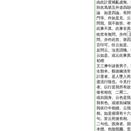
由此計度矯亂虚無。
則名爲第五外道四顛
論 如是四論。長阿
門等。作如是見。云
問我。我不能答。有
此事不異。此事非異
他世有無問。亦作
問。亦作此答。第四
言印可。但云如是。
反問云。汝意謂幾。
云如是。或云此事異
初標
又三摩中諸善男子。
生類本。觀彼幽清常
計度者。是人墜入死
盡流行陰也。今見行
者。以行是我所有故
後有相也 二釋二。
或自固身。云色是我
我有色。或彼前縁隨
我依行中相續。云我
相。如是循環有十六
句。皆云死後有相。
二句也。固身者。固
本體。色陰既爾。受