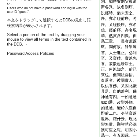
別。如勝鬘則父母遣
い。
斯各異。故名別序。
Users who do not have a password can log in with the
userID "guest".
説經時。猶未安之。
序。亦名經前序。將
本文をドラッグして選択するとDDBの見出し語
序。又經後序。亦名
検索結果が表示されます。
信。經前序。亦名現
Select a portion of the text by dragging your
華。然實含四義。但
mouse to view all terms in the text contained in
爲三章。一長者獻蓋
the DDB. ・
敬。問何故。餘衆遠
答。大士進止。必利
Password Access Policies
至。又寶積。實以先
養。兼欲起發淨土。
正。何以知之。前已
來也。但聞法喜悟。
奉蓋者。彼國貴人。
以供養佛。又因此獻
具足。自他兼利。佛
神通有四。一如意通
如幻通。改變外物。
如意通。能於六塵自
即前二也。令諸寶蓋
世界。羅什云。現此
變無量。顯智慧必深
獲可重之報。明因小
爲一。有五因縁。一