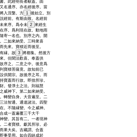
書。此經明長者献蓋。由
又名通序。亦名經後序。當
將入涅槃。方
1
後始立。別
説經前。有斯由致。名經前
未來序。爲令未
2
來經生
在序。爲利現在故。動地雨
隨寄一名也。別序之内。開
。二如來納受。三時衆喜
而先來。寶積近而後至。
有縁。故
3
將都集。然後方
來。但聞法歡喜。奉蓋供
故序之。二意之中。後意爲
列寶積菩薩竟。故知前已
設供開宗。故後序之耳。而
持寶蓋而行故。即捨所珍。
財。發淨土之法。則福慧
之威神下。第二如來納受。
。轉變自身。大音遍至。二
三法智通。通達諸法。四聖
在。不隨縁變。今之威神。
合成一蓋遍覆三千大千
神變。其旨有二。一者現神
。二者寶積。獻其所珍。必
而果大矣。吉藏謂。合蓋
即事受用。如合四鉢成於