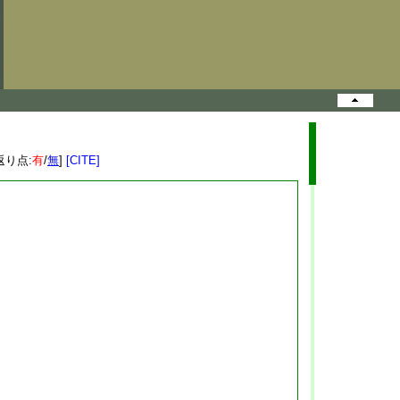
返り点:
有
/
無
]
[CITE]