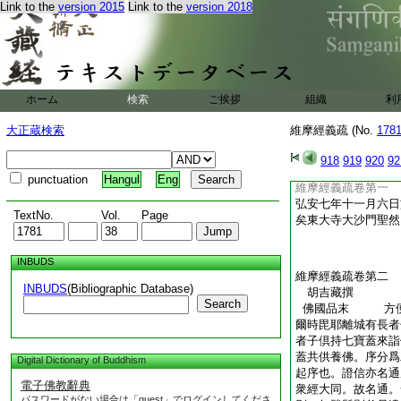
Link to the
version 2015
Link to the
version 2018
夷爲清信女。尼夷雖
異。故譯經者兩出。
圍繞而爲説法。上來
佛爲説法。文有三句
説法。答。佛與淨名
丈。如來菴園説法。
ホーム
検索
ご挨拶
組織
利
13
便慰之。問。
經。譬如須彌山王顯
大正蔵検索
維摩經義疏 (No.
178
也。須彌爲妙高山。
十六萬里。入海亦然
918
919
920
92
於一切諸來大衆。第
punctuation
Hangul
Eng
維摩經義疏卷第一
弘安七年十一月六日
TextNo.
Vol.
Page
矣
東大寺大沙門聖然
INBUDS
維摩經義疏卷第二
INBUDS
(Bibliographic Database)
胡吉藏撰
Search
佛國品末 方
爾時毘耶離城有長者
者子倶持七寶蓋來詣
蓋共供養佛。序分爲
Digital Dictionary of Buddhism
起序也。證信亦名通
電子佛教辭典
衆經大同。故名通。
パスワードがない場合は「guest」でログインしてくださ