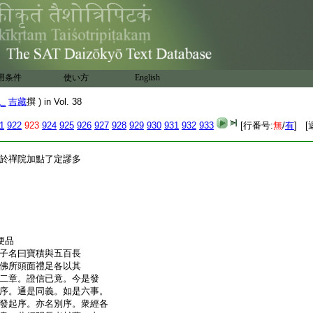
異。同目女。但欲分道俗
彼時佛與無量之衆恭敬
第一明衆集。此第二序
。謂法譬合。問。何故明佛
。二心相鑒。淨名託疾方
爲之集衆。然後始得遣
用条件
使い方
English
説何等法耶。答。相傳云説普集
于大海。第二譬説歎佛
1_
吉藏
撰 ) in Vol. 38
亦云安明山。出水三百三
。安處衆寶師子之座蔽
1
922
923
924
925
926
927
928
929
930
931
932
933
[行番号:
無
/
有
] [
三合譬歎也
於禪院加點了定謬多
便品
子名曰寶積與五百長
佛所頭面禮足各以其
二章。證信已竟。今是發
序。通是同義。如是六事。
發起序。亦名別序。衆經各