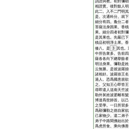
謂證與教。初對彌勒
相證實。後對餘人明
此二。入不二門明其
是。次通科分。就下
細分有四。麁分二者
菩薩法身因果。香積
果。細分四者初對彌
是其果也。先嚴已下
積品初明淨土果。香
修八。是
3
其也。
中所告衆多。告前四
薩各各向下總擧餘者
明法身果。彌勒是姓
云無勝。是彼波羅捺
諸相好。波羅捺王名
過人。恐爲國患規欲
之。父知王心即答王
尋即遣人送南天竺波
勒外舅姓波婆離有髮
博達爲世師首。以己
之受學。一日所習多
爲顯彌勒之徳自家欲
己家物少。遣二弟子
弟子中路聞佛始出於
爲虎所食。乘向佛善