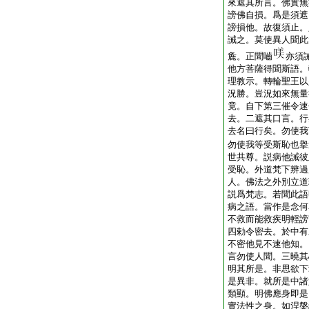
來遮其所言。佛實無
謗佛自損。爲是須遮
謗損他。故復須止。
誡之。莫使異人聞此
麁。正聞嚙
亦須
他方菩薩得聞斯語。
理教示。轉輪聖王以
況勝。豈況如來無量
竟。自下第三催令速
去。二遮其口言。行
去名曰行矣。勿使我
勿使我等受斯恥也擧
世共尊。説病他誡彼
受恥。外道梵下辨過
人。佛法之外別立道
説爲梵志。若聞此語
病之語。當作是念何
不救而能救疾明輕謗
四勅令密去。於中有
不密他見不速他知。
言勿使人聞。三曉其
明其所是。非思欲下
是異非。就所是中諸
類顯。明佛應身即是
實法性之身。如涅槃