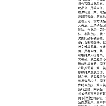
須告菩薩故此品來。
此品來。是義云何。
維摩徳過二乘。此品
摩勝諸菩薩。第三爲
是義云何。前方便品
凡夫法。上弟子品因
聞法。今此品中因告
法。名顯所説。就下
局則此品明教菩薩。
是此會教菩薩法。就
後文辨其同異。次通
何。異有五種。其一
彰彼維摩人徳尊高。
其徳妙。第二義者今
難敵彰其智勝。問疾
在顯其通勝。第三義
以顯維摩解脱之徳。
脱之徳。第四義者於
維摩昔所説法。問疾
疾明今所説。第五義
所行法體。問疾品下
相如是所言同者有其
與下
2
教同菩薩。
法而爲教示。三辨行