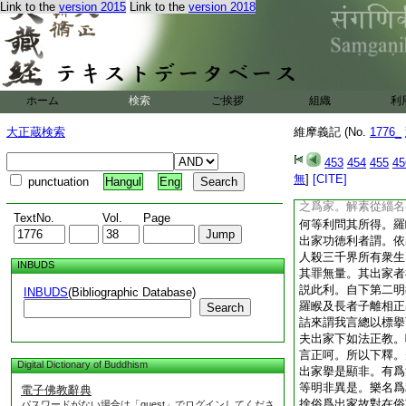
Link to the
version 2015
Link to the
version 2018
其人忍辱持戒。密行
辭。辭中初總次釋後
下正辨之。文別有三
時維摩來謂我下明教
諸已下明教呵益。初
離等彰被呵事。先問
ホーム
検索
ご挨拶
組織
利
問。現覩羅雲所捨至
言毘耶離諸長者子標
大正蔵検索
維摩義記 (No.
1776_
請方便。問我言等彰
其人。汝佛之子所承
453
454
455
45
重。彼羅睺羅若不出
無
]
[CITE]
punctuation
Hangul
Eng
故今擧之出家爲道彰
之爲家。解素從緇名
TextNo.
Vol.
Page
何等利問其所得。羅
出家功徳利者謂。依
人殺三千界所有衆生
INBUDS
其罪無量。其出家者
説此利。自下第二明
INBUDS
(Bibliographic Database)
羅睺及長者子離相正
Search
詰來謂我言總以標擧
夫出家下如法正教。
言正呵。所以下釋。
Digital Dictionary of Buddhism
出家擧是顯非。有爲
等明非異是。樂名爲
電子佛教辭典
捨俗爲出家故對在俗
パスワードがない場合は「guest」でログインしてくださ