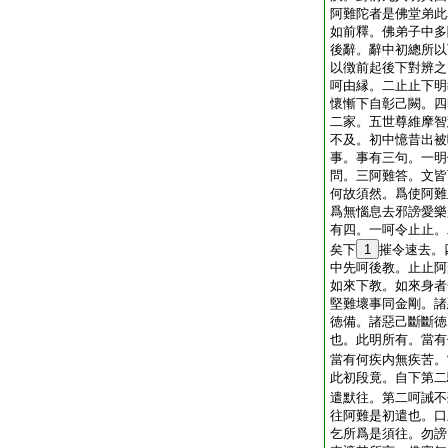
阿難陀者是佛堂弟此
如前釋。佛弟子中多
後辭。辭中初總所以
以徴前起後下對辨之
呵由縁。二止止下明
懷慚下自彰己闕。四
二家。五世尊維摩智
不及。初中憶昔出被
事。事有三句。一明
問。三阿難答。文皆
何故須然。爲使阿難
爲無惱息去邪謗愛樂
有四。一呵令止止。
矣下
1
摧令速去。
中先呵後教。止止阿
如來下教。如來身者
堅難壞事同金剛。諸
徳備。諸惡己斷斷徳
也。此明所有。當有
當有何疾内無疾苦。
此初段竟。自下第二
遣默往。第二呵誡不
往阿難是初遣也。口
乞所爲是須往。勿謗