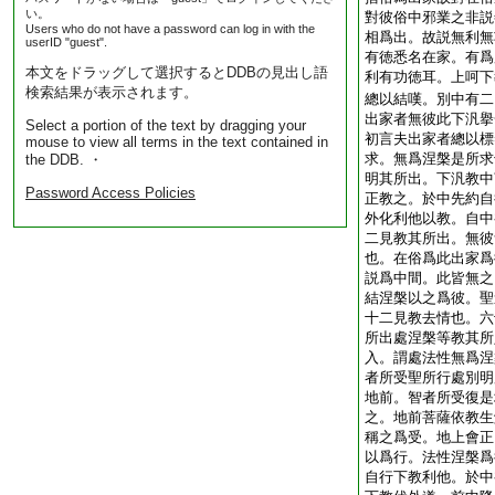
い。
對彼俗中邪業之非説
Users who do not have a password can log in with the
相爲出。故説無利無
userID "guest".
有徳悉名在家。有爲
本文をドラッグして選択するとDDBの見出し語
利有功徳耳。上呵下
検索結果が表示されます。
總以結嘆。別中有二
出家者無彼此下汎擧
Select a portion of the text by dragging your
初言夫出家者總以標
mouse to view all terms in the text contained in
求。無爲涅槃是所求
the DDB. ・
明其所出。下汎教中
Password Access Policies
正教之。於中先約自
外化利他以教。自中
二見教其所出。無彼
也。在俗爲此出家爲
説爲中間。此皆無之
結涅槃以之爲彼。聖
十二見教去情也。六
所出處涅槃等教其所
入。謂處法性無爲涅
者所受聖所行處別明
地前。智者所受復是
之。地前菩薩依教生
稱之爲受。地上會正
以爲行。法性涅槃爲
自行下教利他。於中