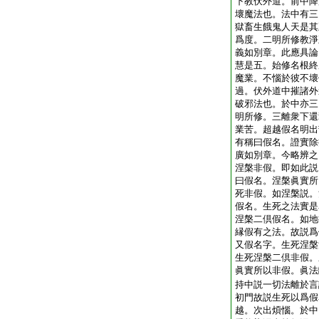
下教伏外道。前中降
壞魔法也。法中有三
獄畜生餓鬼人天是其
爲度。二明所修教淨
義如別章。此應具論
慧是五。始修名根終
魔業。不惱於彼不壞
過。伏外道中摧諸外
破邪法也。於中亦三
明所修。三離衆下還
業苦。超越假名明出
有稱曰假名。證實除
廣如別章。今略辨之
涅槃非假。即如此説
曰假名。涅槃眞實所
死非假。如涅槃説。
假名。生死之法實是
涅槃二倶假名。如地
縁假有之法。故説爲
又假名字。生死涅槃
生死涅槃二倶非假。
眞實所以非假。眞法
持中説一切法離於言
初門故説生死以爲假
越。次出煩惱。於中