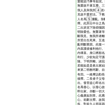
愛能染汚事等如泥。
無愛故不著五塵。三
我人及與我所
4
若
見故不愛邪法。下教
人名爲
5
優亂。除
釋。此所出中分之爲
二出淤泥下除煩惱因
明除愛也。無繋著等
斷我見。無我所者離
所受出生死果。五道
亂明斷業因。此復一
内喜護彼修利他行。
内壞喜。身口將順名
利行。少欲知足守護
隨。下明所離。諸惡
若能如是是眞出家結
來第二明教呵辭。自
有四。一維摩詰勸長
後釋。二長者子父母
出。發菩提心即名出
名爲發心。以發心故
即出家。亦斷一切大
心義廣如別章。此應
心。前辭次釋。故我
疾。對前九人明其因