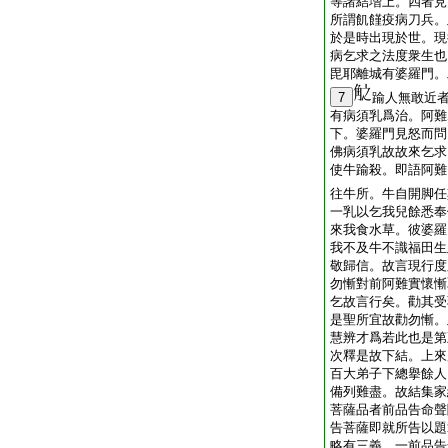
等諸結増上。四者見
所謂飢饉疫病刀兵。
於是時出現於世。現
病乞求之法度衆生也
毘耶離城有婆羅門。
7
踰人無敢近
有病須乳爲治。阿難
下。婆羅門見怒而問
佛病須乳故故來乞求
使牛踰殺。即語阿難
往牛所。牛自開脚任
一乳以乞我兒餘悉奉
來我食水草。彼婆羅
我不及牛不識福田生
敬歸信。故言現行度
勿慚對前阿難實懷慚
乞故言行矣。勸其受
是聖所宜故勸勿慚。
慧辨才爲若此也是第
次釋是故下結。上來
百大弟子下總擧餘人
備列難盡。故結集家
菩薩品者前品告命聲
告菩薩即就所告以題
略有三義。一前品告