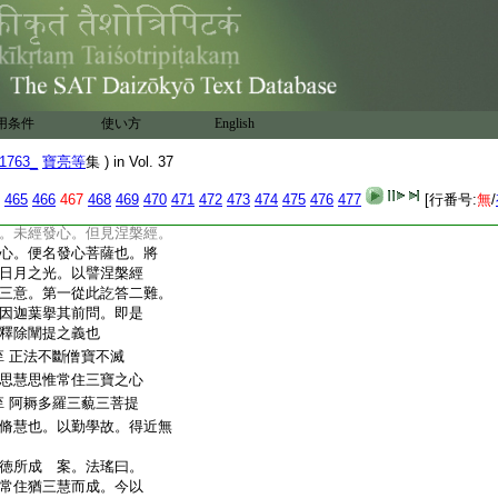
人受持。通答二問。云何未
至猶如閻浮金。無能説其
月太白＊慧星等譬。廣上
廣上名字功徳品也。一
。終藉此慧。衆惡消除。不
盡也。正顯此經功能。滅
用条件
使い方
English
竟良醫譬。皆明經力也。僧
出自後人。隨義類而標之
1763_
寶亮等
集 ) in Vol. 37
此初。相承。仍舊
9
輒改
寶亮曰。若經生歴死。發心
465
466
467
468
469
470
471
472
473
474
475
476
477
[行番号:
無
/
菩薩。今言未發心者。就一生
。未經發心。但見涅槃經。
心。便名發心菩薩也。將
日月之光。以譬涅槃經
三意。第一從此訖答二難。
因迦葉擧其前問。即是
釋除闡提之義也
正法不斷僧寶不滅
至
思慧思惟常住三寶之心
阿耨多羅三藐三菩提
至
脩慧也。以勤學故。得近無
徳所成 案。法瑤曰。
常住猶三慧而成。今以