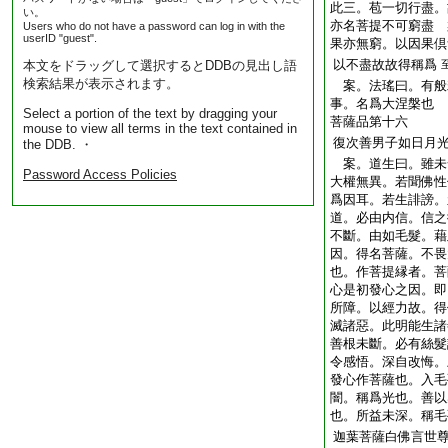
此三。苞一切行盡。
い。
亦名菩提不可窮盡 
Users who do not have a password can log in with the
userID "guest".
果亦無窮。以因果倶
以不盡故故得稱爲
本文をドラッグして選択するとDDBの見出し語
検索結果が表示されます。
案。法瑤曰。有般
事。名爲大涅槃也
Select a portion of the text by dragging your
菩薩品第十六
mouse to view all terms in the text contained in
復次善男子如日月
the DDB. ・
案。道生曰。雖未
Password Access Policies
大權無異。若聞佛性
爲因耳。若生誹謗。
道。必由内信。信之
不斷。由如毛髮。藉
因。得名菩薩。不畏
也。作菩提縁者。菩
心是初發心之因。即
所障。以經力故。得
滅諸惡。此明能生諸
善根未斷。必有絲髮
令感悟。深自改悔。
發心作菩薩也。入毛
闇。稱爲光也。善以
也。所益未深。稱毛
迦葉菩薩白佛言世