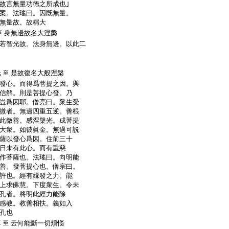
故言無量功徳之所成也｣
案。法瑤曰。因既無量。
無量故。故稱大
身無邊故名大涅槃
至
若智光故。法身無邊。以此二
光
是故復名大般涅槃
至
發心。而得爲菩提之因。與
信解。則是菩提心發。乃
豈爲因耶。僧亮曰。衆生受
微者。無過四重五逆。善根
此微善。感涅槃光。成菩提
大衆。如彼眞金。無過可説
薩以發心爲因。住前三十
日未有此心。而有重惡
作菩薩也。法瑤曰。向明能
善。發菩提心也。僧宗曰。
許也。經有縁發之力。能
上求佛慧。下度衆生。令未
孔者。將明此經力能除
感教。教善相扶。義如入
孔也
尊
云何能斷一切煩惱
至