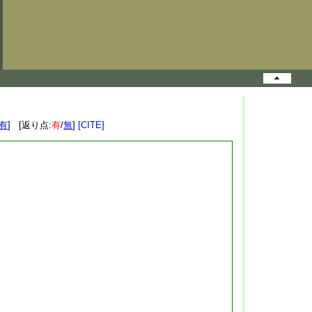
有
] [返り点:
有
/
無
]
[CITE]