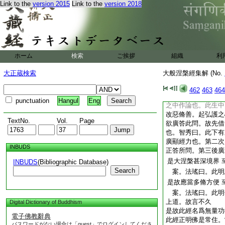
Link to the
version 2015
Link to the
version 2018
徳。及聞經之益。勸
發心。而名爲菩薩。
過也。法瑤曰。前日
長壽金剛品也。今次
經耳者。起一聞之功
言一經歴耳。煩惱便
ホーム
検索
ご挨拶
組織
利
惡生善。齊法身也。
宗曰。經之置品。乃
大正蔵検索
大般涅槃經集解 (No.
耳。謂菩薩品名應在
爲難。付之來哲也。
462
463
464
10
之者。名發心
punctuation
Hangul
Eng
之中作論也。此生中
改惡脩善。起弘護之
TextNo.
Vol.
Page
欲廣答此問。故先借
也。智秀曰。此下有
廣顯經力也。第二次
INBUDS
正答所問。第三後廣
是大涅槃甚深境界
INBUDS
(Bibliographic Database)
Search
案。法瑤曰。此明
是故應當多脩方便
案。法瑤曰。此明
上道。故言不久
Digital Dictionary of Buddhism
是故此經名爲無量功
電子佛教辭典
此經正明佛是常住。
パスワードがない場合は「guest」でログインしてくださ