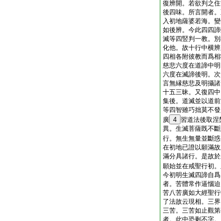
復辨開。若欲判之住
後四味。所言開者。
入初地薩婆若海。變
如後辨。今此四四諦
滅等四竪判一教。別
化他。故十行中横辨
四相各附彼教而爲相
慈悲六度在道諦中明
六度在滅諦後明。次
言無縁慈悲及明攝諸
十五三昧。又復四中
集後。道滅並以道前
等四智雖巧拙莫不發
廣
4
習道法後取涅
異。生滅菩薩既不斷
行。無生無量並斷惑
在初地已證以願滿故
滿分具諸行。是故於
願始並在戒聖行初。
今初明生滅四諦自爲
者。苦體常作逼惱迫
苦八苦廣如大經聖行
了法故云現相。三界
三苦。三苦如止觀第
者。此中恐剩不字。