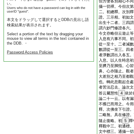
但方便各別期心不同
い。
攝一切禪。今但次第
Users who do not have a password can log in with the
userID "guest".
二。初總釋。次別釋
證。三示相。初如文
本文をドラッグして選択するとDDBの見出し語
出生十二者。三四謂
検索結果が表示されます。
謂六妙門修證各六。
今文存略但云遊止等
Select a portion of the text by dragging your
mouse to view all terms in the text contained in
入息有六事不同。初
the DDB. ・
從一至十。二者減數
數謂從一至三。四者
Password Access Policies
者淨數謂出入各五。
入息。以人生時息初
至臍乃至脚指。心皆
鼻。心亦隨止。觀者
大差別之相乃至都觀
也。轉此息觀起念處
者苦法忍去。論次文
答云屬慧性
4
依於
論二十一云。以有漏
不獲已而用之。今用
釋。次佛坐下引證。
二略無。具在修證。
隨止復略。初
5
釋
釋觀中三。初通標。
文中標三。通攝一切