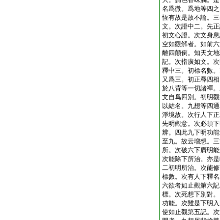
名爲微。爲地等四之
恆有故是故不論。三
文。次證中二。先正
初文心證。次文身息
空如觀解者。如前六
離四顛倒。知天文地
記。次指廣如文。次
釋中三。初標名數。
又爲三。初正釋四相
於八背等一切諸禪。
文自爲四別。初明觀
以結名。九想等四通
淨境故。次行人下正
先明觀意。次必須下
辨。四此九下明功能
至九。故云増想。三
所。次破六下廣明能
次能除下所治。亦是
二初明所治。次能修
標數。次有人下釋名
六欲者如止觀第六記
標。次死想下別對。
功能。次雖是下明入
使如止觀第五記。次