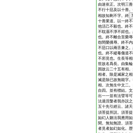
由迷依正。次明三善
不行十惡及以十善。
相故知剩不字。終
十善業道。以一終不
他活己不殺也。終不
不耽湎不淨不婬也。
也。終不離合至榮辱
怨間榮搆辱。終不内
不惡口以兩舌兼之。
也。終不縱毒傷道不
不邪見也。生長等相
世故名爲長。由集輪
因故云二十五有相。
相者。除是滅家之相
滅是除已故無能字。
相。次無生中文二。
自四。並有標結。文
出一一並有法譬等可
法過涅槃者我亦説之
五十先引經云。諸天
須菩提所説。須菩提
如幻人聽法我應用如
聞。無知無證。須菩
者見者如幻如化。歴