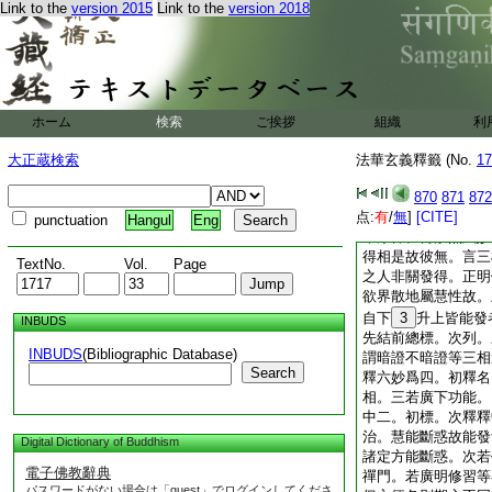
Link to the
version 2015
Link to the
version 2018
内淨。外謂覺觀。若
過患也。見不動大安
先已除者喜在第二。
故云先除。苦樂今亦
第四則離第三。次修
平等。於中二。先標
ホーム
検索
ご挨拶
組織
利
明攝所。次辦修相。
在修證及阿毘曇如止
大正蔵検索
法華玄義釋籤 (No.
17
空處爲五。先標修意
三方便者下明修相。
870
871
872
点:
五指廣。根本淨禪有
有
/
無
]
[CITE]
punctuation
Hangul
Eng
本淨禪。何故無六妙
得相是故彼無。言三
TextNo.
Vol.
Page
之人非關發得。正明
欲界散地屬慧性故。
自下
3
升上皆能發
INBUDS
先結前總標。次列。
INBUDS
(Bibliographic Database)
謂暗證不暗證等三相
Search
釋六妙爲四。初釋名
相。三若廣下功能。
中二。初標。次釋釋
治。慧能斷惑故能發
Digital Dictionary of Buddhism
諸定方能斷惑。次若
電子佛教辭典
禪門。若廣明修習等
パスワードがない場合は「guest」でログインしてくださ