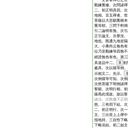
觀練熏修。次問諸禪
二。初正明具四。次
地相。言五禪者。世
菩薩以大悲願熏根本
熏等耶。三問下料簡
引二論明有無。次引
正引論文。次擧況。
地也。既通九地豈隔
大。小乘尚云無色有
位乃至觀練等四無不
經證無色有色。第三
具道品中二。
8
初
處具。次以煖等例。
示相又二。先示。
次例煖等可知。次例
次然菩薩下明例諸禪
誓願。次明行相。初
薩爲此境故。故以誓
諸法。次愍傷下正明
慈。三有四下結。次
二。初正明行。次一
文。三出世上上禪中
指地持。三自性下略
下略況結。初二如文