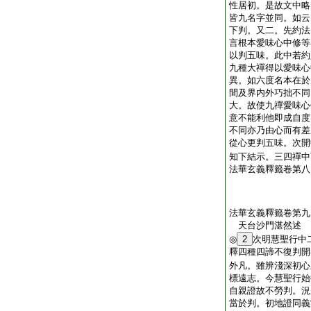
性居初。是故文中略
皆九名字並同。如云
下判。又二。先約法
言根本愛味心中修等
以判五味。此中若約
九種大禪得以愛味心
異。如六度名本在於
間及界内外巧拙不同
大。故使九禪愛味心
意不能利他即成自度
不同亦乃由心而有差
從心更判五味。次開
知下結示。三四禪中
法華玄義釋籤卷第八
法華玄義釋籤卷第九
天台沙門湛然述
◎
2
次明慧聖行中
釋四種四諦不復判開
外凡。雖辨淺深初心
標遠志。今慧聖行始
自親證故不勞判。況
當於判。初地證同義