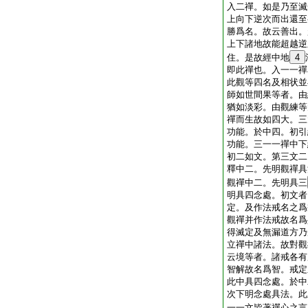
入二禪。如是乃至滅
上向下逆次而出還至
勝爲名。故云善出。
上下諸地故能超越逆
住。是故經中地
4
即此禪也。入一一禪
此觀等四名及相状並
師如世間果等者。由
猶如淡彩。由觀練等
禪而生故如四大。三
功能。於中四。初引
功能。三一一禪中下
初二如文。第三文二
釋中二。先明觀禪具
觀禪中二。先明具三
明具四念處。初文者
定。及作法戒名之爲
觀禪并作法戒故名爲
得滅定及無漏道方乃
立禪中諸法。故對觀
云境等者。諸戒各有
智解故名爲智。戒定
此中具四念處。於中
次下明念處具法。此
一一文皆著禪心之言