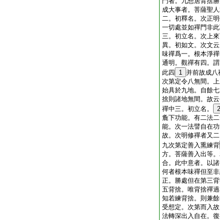
門者。九想居背捨勝
成大事者。菩薩聖人
二。初釋名。次正明
一切處並如禪門非此
三。初立名。次上來
異。初如文。次文云
味禪爲一。根本淨禪
通明。觀禪有四。謂
此四
1
并前故成八
次第定令八無間。上
始具於九地。自餘七
捨則諸地無間。故云
禪中三。初立名。
麁下功能。有二法二
能。次一法譬自在功
故。次明修禪者又二
九次第定善入熏練背
方。菩薩善入出等。
合。此中意者。以諸
何者根本味禪但至非
正。勝處但在第三背
五背捨。唯背捨禪過
知若練背捨。則兼餘
受想定。次第而入故
法轉深出入自在。復