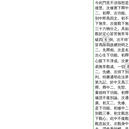
今此門意不須假想是
後慧。次修實下釋中
二。初釋。次功能。
別中即爲四文。初不
下無常。次復觀下無
三十六物分之。具如
觀於定心皆苦無常等
破四
6
倒。次不得
皆爲除我故總別明之
二。先釋相。次是名
次心生下功能。初釋
心眼下不淨成。次衆
易無常觀成。一切
二。先總。次得下別
列。特勝通明在法界
第九記。於中又爲三
釋。釋中二。先竪。
棄捨時下功能。初釋
修證不復別論。次通
廣。初又二。先修。
是下功能。初修中二
別觀三事。初文觀息
下觀心。此中不復觀
觀息如文。次觀身中
大。謂色香味觸。是