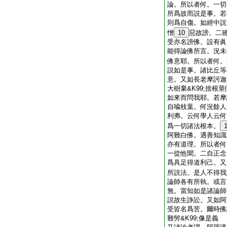
論。所以者何。一切
所爲故而説是事。若
則爲自傷。如經中説
憎
10
惡故謗。二
受亦名謗佛。設有眞
能得論佛所言。況未
佛意耶。所以者何。
説如是事。諸比丘等
意。又如長老摩訶迦
大樹棄&K99;捨根
如來而問我耶。若摩
自喩枝葉。何況餘人
利弗。云何學人云何
爲一切諸法根本。
阿難白佛。遇善知識
亦有道理。所以者何
一從他聞。二自正念
爲具足得道利己。又
所説法。是人不得我
論師各有所執。或言
無。當知如是諸論師
説故生諍訟。又如阿
受皆名爲苦。爾時佛
難髣&K99;像是義