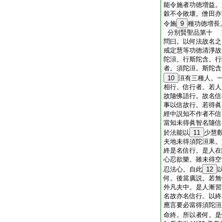
能令施者功徳増益。如
穀不令敗壞。僧田亦爾
令施
9
種功徳増長
分別賢聖品第十
問曰。以何法故名之
戒定慧等功徳清淨故
陀洹。行斯陀含。行
者。須陀洹。斯陀含
10
洹有三種人。
相行。信行者。若人
故隨佛語行。故名信
事以信故行。若得眞
經中説知不作者不信
當知未得眞智名隨信
於法能以
11
少慧
夫地未得須陀洹果。
終是名信行。是人在
心忍欲樂。雖未得空
忍法心。自此
12
何。後當廣説。若無
外凡夫中。是人漸習
名故亦名信行。以終
應言要必當得須陀洹
命終。所以者何。是