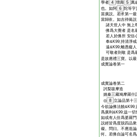
學者
4
増壽
5
萬
也。如阿
6
陀等字
當廣説。若求第一最
當歸依。如吉祥偈説
諸天世人中 無上
佛爲大覺者 是名
若人於佛所 安信
奉&K99;持清淨戒
遠&K99;離愚癡人
可敬者則敬 是爲
是故應禮三寶。以最
成實論卷第一
成實論卷第二
訶梨跋摩造
姚秦三藏鳩摩羅什
◎
8
立論品第十
今欲論佛法饒&K99
爲廣利&K99;益一
如或有人但爲婆羅門
説經皆爲度脱四品衆
礙。問曰。不應造論
何。若佛自論可名爲