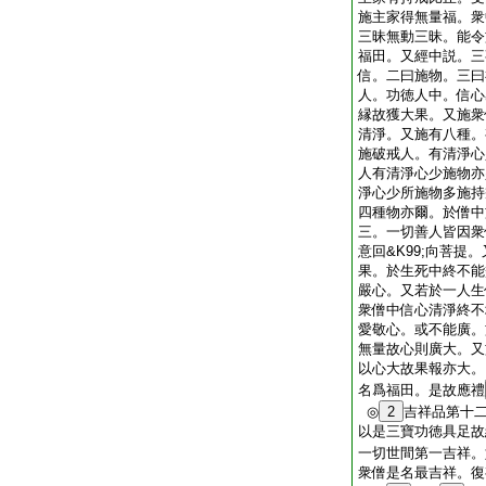
施主家得無量福。衆
三昧無動三昧。能令
福田。又經中説。三
信。二曰施物。三曰
人。功徳人中。信心
縁故獲大果。又施衆
清淨。又施有八種。
施破戒人。有清淨心
人有清淨心少施物亦
淨心少所施物多施持
四種物亦爾。於僧中施
三。一切善人皆因衆僧
意回&K99;向菩提
果。於生死中終不能
嚴心。又若於一人生
衆僧中信心清淨終不
愛敬心。或不能廣。
無量故心則廣大。又
以心大故果報亦大。
名爲福田。是故應禮
◎
2
吉祥品第十
以是三寶功徳具足故
一切世間第一吉祥。
衆僧是名最吉祥。復