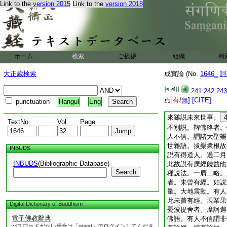
Link to the
version 2015
Link to the
version 2018
中。伽陀者。第二部
二種。一名伽陀。二
順煩惱。二不順煩惱
是名伽陀。除二種偈
尼陀那者。是經因縁
所説經法。要有因縁
ホーム
検索
ご挨拶
組織
利
羅中。或在餘處。
本末次第説是也。如
大正蔵検索
成實論 (No.
1646_
訶
次第。有義有解不令
伊帝曰多伽者。是經
241
242
243
經在過去世名伊帝曰
点:
有
/
無
]
[CITE]
punctuation
Hangul
Eng
去如是。闍陀伽者。
來雖説未來世事。
TextNo.
Vol.
Page
不別説。鞞佛略者。
人不信。謂諸大聖樂
世雜語。拔樂衆根故
INBUDS
説有得道人。過二月
INBUDS
(Bibliographic Database)
此故説有廣經饒益他
Search
種説法。一廣二略。
者。未曾有經。如説
量。大地震動。有人
此未曾有經。現業果
Digital Dictionary of Buddhism
憂波提舍者。摩訶迦
電子佛教辭典
佛語。有人不信謂非
パスワードがない場合は「guest」でログインしてくださ