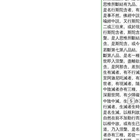
思惟所斷結有九品。
是名行斯陀含者。有
是事不然。佛經中説
喩經中説。又行斯陀
二或三往來。或於現
行斯陀含者。斯陀含
槃。是人思惟所斷結
含。是斯陀含。或今
若斷第七第八品結。
斷第八品。是名一種
世即入涅槃。盡離欲
含。是阿那含。差別
生有滅者。有不行滅
至阿迦尼吒滅者。有
世者。有現滅者。隨
中陰滅者亦有三種。
深厭世間。有少障礙
中陰中滅。生
5
亦
行滅者。生滅者生時
是名生滅。以根利故
自然在前不加勤行而
以根中故。或有生已
道。乃入涅槃。是名
者亦有三種。若從一