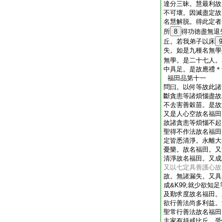
達分三昧。慧最利故
不可壞。因滅盡定故
名慧解脱。得此定者
所
8
得功徳盡無退
丘。若我弟子以床
失。如是九種名無學
無學。是二十七人。
中具足。是故應禮＊
福田品第十一
問曰。以何等故此諸
斷貪恚等諸煩惱盡故
不去害善穀苗。是故
又是人心空故名福田
故諸貪恚等煩惱不起
聖得不作法故名福田
定皆悉清淨。永離大
憂樂。故名福田。又
清淨故名福田。又成
又以七定具善護心故
故。無諸漏失。又具
成&K99;就少欲知
及勤求度故名福田。
欲行善法尚多利益。
聖常行善法故名福田
主家有持戒比丘。受