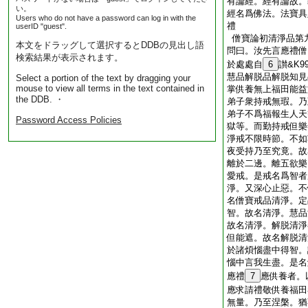
有論經。經有論故。
い。
經名爲佛法。法寶具
Users who do not have a password can log in with the
禮
userID "guest".
僧寶論初清淨品第
本文をドラッグして選択するとDDBの見出し語
問曰。汝先言應禮僧
検索結果が表示されます。
於處處自
6
讃&K
慧品解脱品解脱知見
Select a portion of the text by dragging your
mouse to view all terms in the text contained in
掌供養無上福田能益
the DDB. ・
弟子衆持戒無瑕。乃
弟子不爲福報生人天
Password Access Policies
獄等。而勤持戒但樂
淨戒不限時節。不如
夜受持乃至究竟。故
離於二邊。離五欲樂
愛戒。是戒名爲智者
淨。又深心止惡。不
名僧寶戒品清淨。定
智。故名清淨。慧品
故名清淨。解脱清淨
但能遮。故名解脱清
於諸煩惱盡中得智。
惱中言我生盡。是名
應禮
7
應供養者。
應求請禮敬供養福田
無量。乃至涅槃。猶