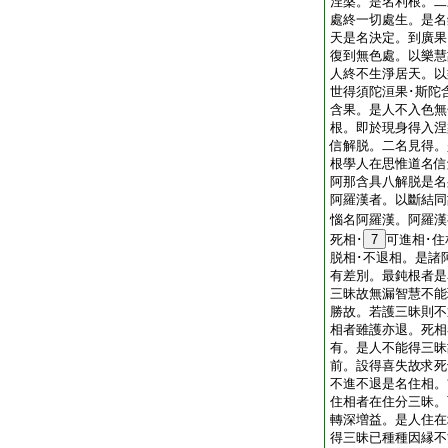
涅槃。是名利根。二
處終一切處生。是名
天是名決定。到廣果
復到無色處。以樂慧
人終不生淨居天。以
世得須陀洹果･斯陀
含果。是人不入色無
根。即於現身得入涅
信解脱。二名見得。
根學人在思惟道名信
阿那含具八解脱是名
阿羅漢者。以斷結同
惱名阿羅漢。阿羅漢
死相･
7
可進相･住
脱相･不退相。是諸
有差別。最鈍根者是名
三昧故無漏智慧不能
勝故。若護三昧則不
相者雖護亦退。死相
有。是人不能得三昧
前。設得喜失故求死
不進不退是名住相。
住相者在住分三昧。
轉深増益。是人住在
得三昧已種種因縁不