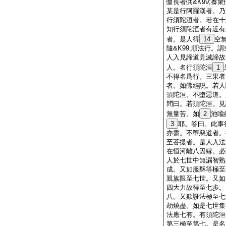
伽長者供&K99;養
某是行阿羅漢者。乃
行須陀洹者。若在十
知行須陀洹者有近有
者。是人得
14
空
隨&K99;順法行。
人入見諦道見滅諦故
人。名行須陀洹
1
不得名爲行。三果者
者。如佛經説。若人
須陀洹。不墮惡道。
問曰。若須陀洹。見
無量苦。如
2
池喩
3
耶。答曰。此事
亦盡。不墮惡道者。
至菩提者。是人入法
在恒河離八因縁。必
人於七世中無漏智熟
成。又如服酥等極至
親族限至七世。又如
四大力故得至七歩。
八。又欺誑法極至七
劫燒盡。如是七世集
法應七有。有須陀洹
第三極至第七。是名