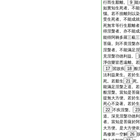
行而生厭離。
9
能
如實知生死者。不能
惱。若不捨離則以染
受生死者。不能成就
死無常等行生厭離者
得涅槃者。亦不能成
能得阿耨多羅三藐三
菩薩。則不畏涅槃亦
涅槃者。不能滿足涅
見涅槃功徳利益。
淨信樂皆悉遠離。若
17
習故疾
18
般
法利益衆生。若於生
死。若厭生
21
死
能滿足涅槃之道。若
般涅槃。當知是菩薩
提無大方便。若於生
死心不染著。若於生
22
不疾涅槃。
23
道。深見涅槃功徳利
者。當知是菩薩於阿
大方便。是大方便依
爲修第一空解
26