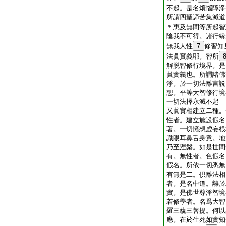
不起。是名煩惱障淨
所謂四聖諦苦集滅道
＊惠及無間等所起智
陰我不可得。諸行縁
無我人性
7
修習知
法眞實義耶。智所
解脱智修行境界。是
眞實義也。所謂諸佛
淨。於一切法離言説
想。平等大智修行境
一切法擇永滅不起
又眞實相建立二種。
性者。建立施設假名
著。一切憶想虚妄根
識眼耳鼻舌身意。地
乃至涅槃。如是世間
有。無性者。色假名
假名。所依一切悉無
有無是二。倶離法相
者。是名中道。離於
實。是佛世尊淨智境
若修學者。名爲大智
羅三藐三菩提。何以
應。在於生死如實知