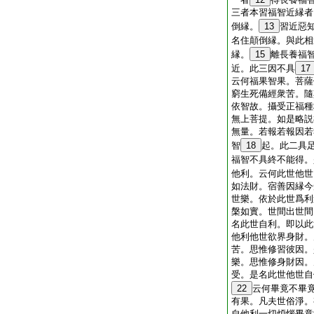
三者本習福智近縁者
倒縁。
13
習近惡
名住顛倒縁。與此相
縁。
15
離長養福
近。此三因不具
17
云何福果智果。菩薩
窮生死備經衆苦。隨
依智故。攝受正福種
無上菩提。如是略説
無量。若報若報因若
智
18
起。此二具
福智不具終不能得。
他利。云何此世他世
如法財。宿善因縁今
世樂。依於此世爲利
槃如實。世間出世間
名此世自利。即以此
他利他世欲界身財。
苦。思惟修習彼因。
樂。思惟修身財因。
受。是名此世他世自
22
云何畢竟不畢
有果。凡夫世俗淨。
自他利一切煩惱畢竟