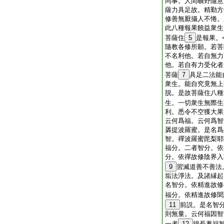
同事。人間曠野隨意
薩力具足故。精勤方
修善無厭攝人不惓。
此八種報果饒益衆生
菩薩住
5
是報果。
隨教各修所願。若菩
不名利他。若自無力
他。若自有力受化者
菩薩
7
具足二法能
衆生。能自究竟無上
脱。是故菩薩住八種
生。一切衆生無際生
利。悉令不空獲大果
云何爲福。云何爲智
羼提波羅蜜。是名爲
智。禪波羅蜜毘梨耶
福分。二者智分。依
分。依禪故修陰界入
9
習滅道善不善法
垢法淨法。及諸縁起
名智分。依精進故修
福分。依精進故修聞
11
前説。是名智
則無量。云何福因智
一者
12
得長養福