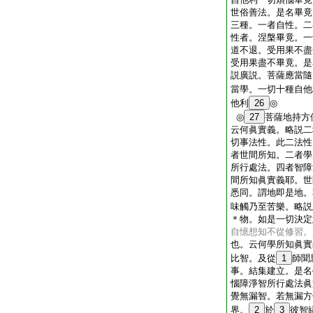
世俗善法。是名畢竟
三種。一者自性。二
性者。涅槃畢竟。一
道不退。受用果不盡
受用果盡不畢竟。是
説廣説。菩薩應當隨
當學。一切十種自他
他利
26
◎
◎
27
菩薩地持方
云何眞實義。略説二
切事法性。此二法性
者世間所知。二者學
所行處法。四者智障
間所知眞實義耶。世
悉同。謂地即是地。
味觸乃至苦樂。略説
＊物。如是一切決定
自憶想知不從修習。
也。云何學所知眞實
比智。及從
1
師聞
事。結集建立。是名
惱障淨智所行處法眞
覺無漏智。若無漏方
界。
2
於
3
彼智