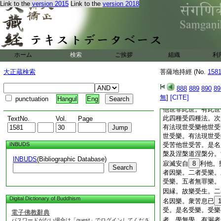
Link to the
version 2015
Link to the
version 2018
化衆生。如來畢竟力
一切無量衆生。是名
純他利。應知應斷。
如是所説。餘純他利
自
ホーム
検索
ご挨拶
安。自他利者。略説
組織
利
受相。三者此世。四
大正蔵検索
菩薩地持經 (No.
158
攝善根。若多若少。
衆生調伏建立。是名
888
889
890
89
以離染汚樂衆具樂
無
]
[CITE]
punctuation
Hangul
Eng
攝受相。安自他利菩
他世非此世。有此世
此四種受四種法。次
TextNo.
Vol.
Page
有法現世受樂他世受
世受樂。有法現世受
INBUDS
受苦他世受苦。是名
槃及涅槃道涅槃分。
INBUDS
(Bibliographic Database)
寂滅安自
8
利他。
Search
者因樂。二者受樂。
受樂。五者無罪樂。
因縁。故樂受生。二
Digital Dictionary of Buddhism
名因樂。衆苦息已
受。是名受樂。受樂
電子佛教辭典
者。學無學。有漏者
パスワードがない場合は「guest」でログインしてくださ