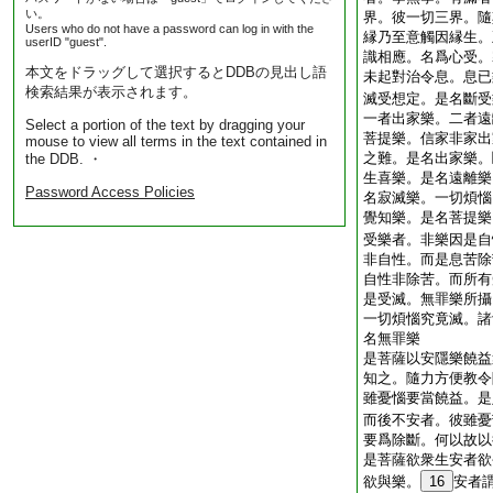
い。
界。彼一切三界。隨
Users who do not have a password can log in with the
縁乃至意觸因縁生。
userID "guest".
識相應。名爲心受。
本文をドラッグして選択するとDDBの見出し語
未起對治令息。息已
検索結果が表示されます。
滅受想定。是名斷受
一者出家樂。二者遠
Select a portion of the text by dragging your
菩提樂。信家非家出
mouse to view all terms in the text contained in
之難。是名出家樂。
the DDB. ・
生喜樂。是名遠離樂
Password Access Policies
名寂滅樂。一切煩惱
覺知樂。是名菩提樂
受樂者。非樂因是自
非自性。而是息苦除
自性非除苦。而所有
是受滅。無罪樂所攝
一切煩惱究竟滅。諸
名無罪樂
是菩薩以安隱樂饒益
知之。隨力方便教令
雖憂惱要當饒益。是
而後不安者。彼雖憂
要爲除斷。何以故以
是菩薩欲衆生安者欲
欲與樂。
16
安者