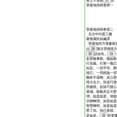
無上大智故
27
◎
菩薩地持經卷第一
菩薩地持經卷第二
北涼中印度三藏
曇無讖於姑臧譯
菩薩地持方便處眞
◎
28
復次菩薩從
30
語自性。
31
妄想隨事取。隨如取
行其義。行第一義已
知見。一切平等。觀
捨已。一切經論一切
難終不退轉。其心堅
得大念力。於諸巧便
所祕惜。於諸巧便心
退減。能被具足大堅
増。如是如是。堪能
功徳轉増。如是如是
智慧轉明。如是如是
悉了知。知已放捨。
是如是。
32
愈更