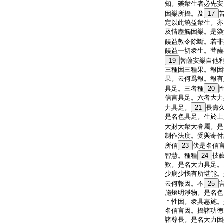
知。樂衆生者必先安
因樂所攝。及
17
定以此饒益衆生。亦
及情塵觸因樂。是染
饒益教令除斷。若非
饒益一切衆生。菩薩
19
菩薩安樂自他
三種因三種果。報因
果。云何爲報。報有
具足。三者種
20
信言具足。六者大力
力具足。
21
長壽
是名色具足。生於上
大財大衆大眷屬。是
制作法度。受與寄付
所信
23
伏是名信
智慧。種種
24
技
歎。是名大力具足。
少病少惱有所堪能。
云何報因。不
25
施燈明淨物。是名色
＊性因。衆具惠施。
名信言因。攝諸功徳
諸尊長。是名大力因