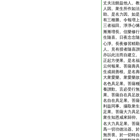
丈夫法饒益他人。教
人因。衆生所作如法
助。是名力因。如是
有三種勝。令報増上
三者福田。淨淨心悕
漸漸増長。信樂修行
生隨喜。日夜念念隨
心淨。長夜修習精勤
人。見有授者隨喜讃
亦以此法而自建立。
正起方便果。是名福
云何報果。菩薩壽具
生成就善根。是名壽
大衆愛樂。衆愛樂故
名色具足果。菩薩種
養讃歎。言必受行無
果。菩薩自在具足故
名自在具足果。菩薩
利益同事。攝取衆生
足果。菩薩大力具足
衆生知恩咸來歸仰。
名大力具足果。菩薩
爲一切功徳法器。於
無所畏。於一切時自