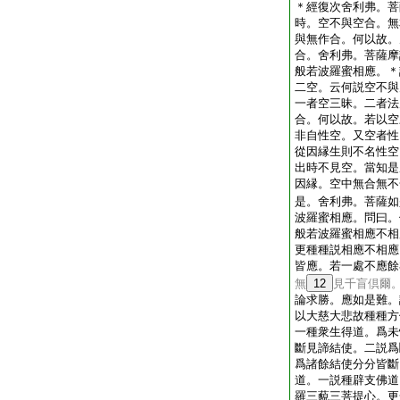
＊
經
復次舍利弗。菩
時。空不與空合。無
與無作合。何以故。
合。舍利弗。菩薩摩
般若波羅蜜相應。＊
二空。云何説空不與
一者空三昧。二者法
合。何以故。若以空
非自性空。又空者性
從因縁生則不名性空
出時不見空。當知是
因縁。空中無合無不
是。舍利弗。菩薩如
波羅蜜相應。問曰。
般若波羅蜜相應不相
更種種説相應不相應
皆應。若一處不應餘
無
12
見千盲倶爾
論求勝。應如是難。
以大慈大悲故種種方
一種衆生得道。爲未
斷見諦結使。二説爲
爲諸餘結使分分皆斷
道。一説種辟支佛道
羅三藐三菩提心。更