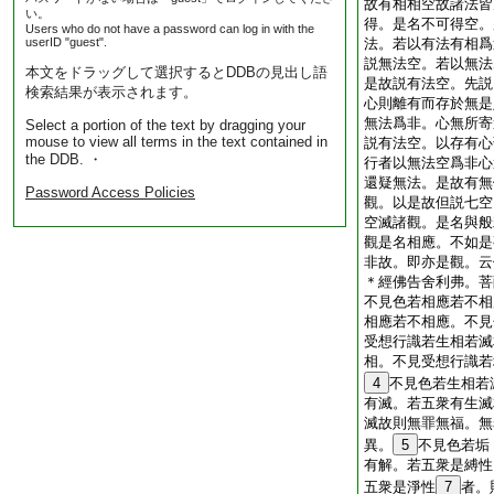
故有相相空故諸法皆
い。
得。是名不可得空。
Users who do not have a password can log in with the
userID "guest".
法。若以有法有相爲
説無法空。若以無法
本文をドラッグして選択するとDDBの見出し語
是故説有法空。先説
検索結果が表示されます。
心則離有而存於無是
無法爲非。心無所寄
Select a portion of the text by dragging your
mouse to view all terms in the text contained in
説有法空。以存有心
the DDB. ・
行者以無法空爲非心
還疑無法。是故有無
Password Access Policies
觀。以是故但説七空
空滅諸觀。是名與般
觀是名相應。不如是
非故。即亦是觀。云
＊
經
佛告舍利弗。菩
不見色若相應若不相
相應若不相應。不見
受想行識若生相若滅
相。不見受想行識若
4
不見色若生相若
有滅。若五衆有生滅
滅故則無罪無福。無
異。
5
不見色若垢
有解。若五衆是縛性
五衆是淨性
7
者。