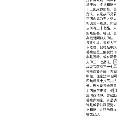
清淨故。不見相應不
十二因縁亦如是。是
定法。以是故不見若
空四念處乃至大慈大
相應若不相應。問曰
云何有三十七品。未
四無所畏。答曰。是
亦觀聲聞辟支佛法。
度衆生故。復有人言
不取證。如後品中説
菩薩住是三解脱門作
非是證時。或有新發
支佛三十七品法。
故説菩薩有三十七品
菩薩自於菩薩十力四
中住。住是法中若聞
四無所畏十八不共法
分。復次是菩薩無量
力四無所畏等。坐
故増益清淨。譬如勳
菩薩亦如是。有是功
皆是般若波羅蜜勢力
不相應。此諸法義從
智先已説