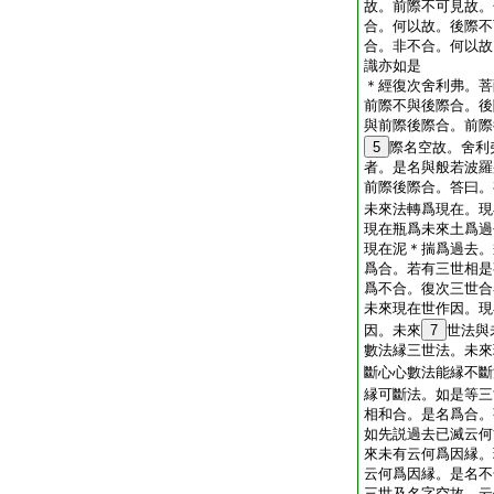
故。前際不可見故。
合。何以故。後際不
合。非不合。何以故
識亦如是
＊
經
復次舍利弗。菩
前際不與後際合。後
與前際後際合。前際
5
際名空故。舍利
者。是名與般若波羅
前際後際合。答曰。
未來法轉爲現在。現
現在瓶爲未來土爲過
現在泥＊揣爲過去。
爲合。若有三世相是
爲不合。復次三世合
未來現在世作因。現
因。未來
7
世法與
數法縁三世法。未來
斷心心數法能縁不斷
縁可斷法。如是等三
相和合。是名爲合。
如先説過去已滅云何
來未有云何爲因縁。
云何爲因縁。是名不
三世及名字空故。云