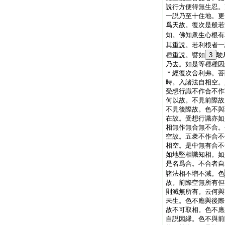
説行方便得無生忍。
一説乃至十住地。更
爲天故。復次是般若
知。佛知衆生心根有
其重説。若利根者一
種重説。譬如
3
駛
乃去。如是等種種因
＊
經
復次舍利弗。菩
時。入諸法自相空。
受想行識不作合不作
何以故。不見前際故
不見後際故。色不與
在故。受想行識亦如
相無作無合無不合。
空故。五衆不作合不
相空。是中無有合不
如地堅相識知相。如
是名爲合。不合者自
諸法相不増不減。色
故。前際空無所有但
則滅無所有。云何與
未生。色不應與後際
故不可取相。色不應
自説因縁。色不與前