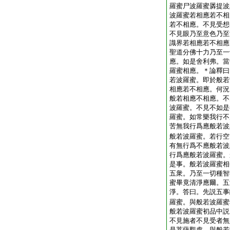
羅蜜尸波羅蜜羼提波
波羅蜜若相應若不相
若不相應。不見受想
不見眼乃至意色乃至
識界若相應若不相應
聖道分佛十力乃至一
應。如是舍利弗。當
羅蜜相應。＊
論
釋曰
若波羅蜜。即於般若
相應若不相應。何況
般若相應不相應。不
波羅蜜。不見不如是
羅蜜。如常樂我行不
苦無我行爲應般若波
般若波羅蜜。若行空
有無行爲不應般若波
行爲應般若波羅蜜。
是事。般若波羅蜜相
五衆。乃至一切種智
蜜畢竟清淨應爾。五
淨。答曰。先説五事
羅蜜。與般若波羅蜜
般若波羅蜜初品中説
不見施者不見受者無
是菩薩觀處。與般若