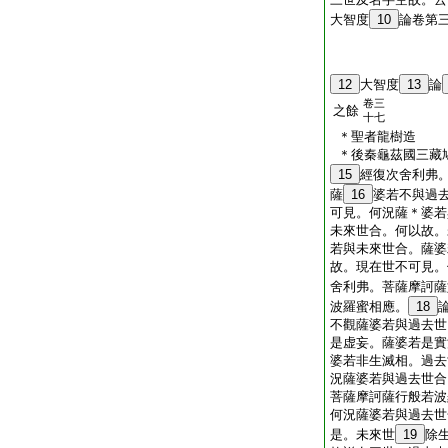
大智度
10
論卷第
12
大智度
13
論
卷三
之餘
十七
＊聖者龍樹造
＊後秦龜茲國三藏
15
經
復次舍利弗
薩
16
婆若不與過
可見。何況薩＊婆若
未來世合。何以故。
若與未來世合。薩婆
故。現在世不可見。
舍利弗。菩薩摩訶薩
波羅蜜相應。
18
不觀薩婆若與過去世
是虚妄。薩婆若是實
婆若非生滅相。過去
況薩婆若與過去世合
菩薩摩訶薩行般若波
何況薩婆若與過去世
是。未來世
19
除