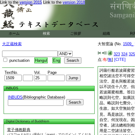
Link to the
version 2015
Link to the
version 2018
空。以是故汝不應作
何不空。如是等種種
一切法空。習者隨般
息不休。是名爲習。
不違師意是名相應。
薩亦隨是相。以智慧
ホーム
検索
ご挨拶
組織
利
不減。是名相應。譬
若波羅蜜滅諸觀法。
大正蔵検索
大智度論 (No.
1509_
所不能無所不觀。能
邊。是爲與般若相應
323
324
325
点:
＊
有
經
/
復次舍利弗。菩
無
]
[CITE]
punctuation
Hangul
Eng
名與般若波羅蜜相應
訶薩行般若波羅蜜習
TextNo.
Vol.
Page
相空諸法空不可得空
法空。是名與般若波
以不説住十八空。但
INBUDS
若波羅蜜相應。答曰
INBUDS
(Bibliographic Database)
略説則七空。如廣説
Search
品。略説則七覺分。
生故。如大空無始空
見。爲是故説。性空
自空。何況現在。因
Digital Dictionary of Buddhism
空者。諸法總相別相
電子佛教辭典
用是二空諸法皆空。
パスワードがない場合は「guest」でログインしてくださ