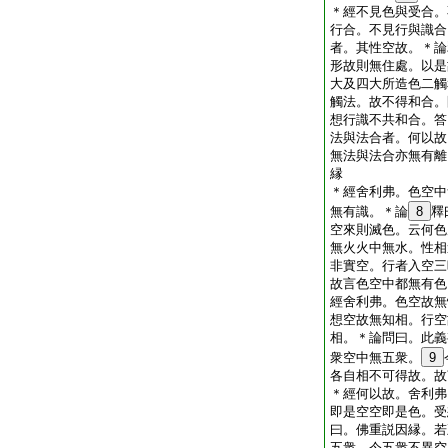
＊
經
不見色與受合。
行合。不見行與識合
者。其性空故。＊
論
形故則無住處。以是
大及四大所造色二觸
觸法。故不得和合。
想行識不共和合。答
法與法合者。何以故
無法與法合亦無有離
縁
＊
經
舍利弗。色空中
無有識。＊
論
8
釋
空來則滅色。云何色
無火火中無水。性相
非實空。行者入空三
故言色空中都無有色
經
舍利弗。色空故無
想空故無知相。行空
相。＊
論
問曰。此義
衆空中無五衆。
9
各自相不可得故。故
＊
經
何以故。舍利弗
即是空空即是色。受
曰。佛重説因縁。若
五衆。今五衆不異空