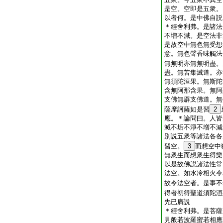
是空。空即是五衆。
以者何。是中佛自説
＊
經
舍利弗。是諸法
不増不減。是空法非
是故空中無色無受想
意。無色聲香味觸法
無無明亦無無明盡。
盡。無苦集滅道。亦
無須陀洹果。無斯陀
含無阿那含果。無阿
支佛無辟支佛道。無
薩摩訶薩如是習
2
應。＊
論
問曰。人皆
滅不垢不淨不増不減
別説五衆等諸法各各
習空。
3
而想空中
無衆生而想衆生得樂
以是故佛説諸法性常
法空。如水冷相火令
故令法空者。是事不
得者初得聖道須陀洹
先已廣説
＊
經
舍利弗。是菩薩
見般若波羅蜜若相應