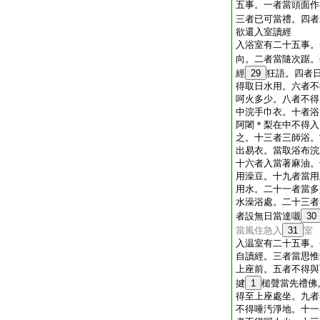
五事。一者當頭面作
三者已可當禮。四者
欲還入室讀經
入浴室有二十五事。
向。二者當隨次踞。
經
29
狂語。四者
得取日水用。六者不
呵火多少。八者不得
中浣手巾衣。十者浴
阿闍＊梨在中不得入
之。十三者三師浴。
出易衣。當取浴布浣
十六者入當著麻油。
用澡豆。十九者當用
用水。二十一者當多
水澡浴處。二十三者
者設無日當達嚫
30
當風住急入
31
室
入温室有二十五事。
自讀經。三者當思惟
上座前。五者不得與
揵
1
槌聲當先禮佛
得至上座處坐。九者
不得唾汚淨地。十一