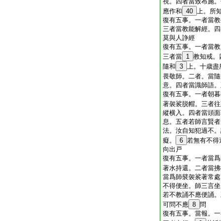
視。四者當致布施。
應作和
40
上。所
復有五事。一者當教
三者當教能解經。四
莫與人諍經
復有五事。一者當教
三者當
1
教知戒。
隨和
3
上。十歳盡
畏敬師。二者。當隨
意。四者當識師語。
復有五事。一者朝暮
著袈裟脱帽。三者往
縱横入。四者當頭面
息。五者若師言賢者
法。汝自知犯過不。
癡。
6
若無有不得
向出戸
復有五事。一者當爲
著水持還。二者當拂
當爲師襞袈裟著常處
不得便坐。師三言坐
若不教誦不應便誦。
可問不應
8
問
復有五事。當報。一