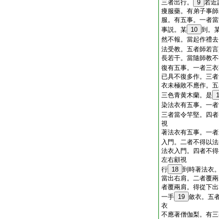
三者出行。
9
若近
痩服藥。有弟子事師
服。有五事。一者當
事説。某
10
到。
然不報。當起作禮去
法受教。五者師若言
長若干。當隨師教不
復有五事。一者三衣
已具不復多作。三者
衣未極敗不應作。五
三色青黄木蘭。是
染法衣有五事。一者
三者當令竿堅。四者
視
著法衣有五事。一者
入門。二者不得以法
法衣入門。四者不得
左右顧視
行
18
到時著法衣
當出右肩。二者覆兩
者覆兩肩。得從下出
一手
19
斂衣。五
衣
不應著僧伽梨。有三