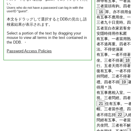
禪帶有五事。一者當
い。
三者當頭有鉤。四者
Users who do not have a password can log in with the
userID "guest".
16
草。亦不得用
有五事不應用坐。一
本文をドラッグして選択するとDDBの見出し語
三者九十日竟時。四
検索結果が表示されます。
五者至白衣家若客舍
Select a portion of the text by dragging your
安隱時得用作私匿
mouse to view all terms in the text contained in
有五事。一者當用熟
the DDB. ・
者不過再重。四者不
法。不得使濕著
Password Access Policies
有五事。一者不得著
坐。三者不得著
18
行。五者天雨不得著
復有五事。一者不得
持問經。三者不得著
禮。四者不得
19
得用＊洗
有五事應相入室。一
視。三者問經。四者
21
住有五事。一
帽。三者當作禮。四
者不得忘持
22
入
問經有五事。一者當
共坐問。三者有不解