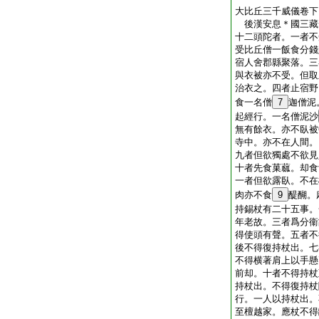
大比丘三千威儀卷下
後漢安息＊國三
十二頭陀者。一者不
受比丘僧一飯食分錢
宿人舍郡縣聚落。三
與衣被亦不受。但取
治衣之。四者止宿野
食一名僧
7
迦僧泥
起經行。一名僧泥沙
無有餘衣。亦不臥被
寺中。亦不在人間。
九者但欲獨處不欲見
十者先食菓蓏。却食
一者但欲露臥。不在
肉亦不食
9
醍醐。
持錫杖有二十五事。
年老故。三者爲分衞
得使頭有聲。五者不
後不得復持杖出。七
不得横著肩上以手懸
前却。十者不得持杖
持杖出。不得復持杖
行。一人以持杖出。
至檀越家。應杖不得