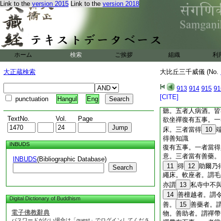
禮經法上座。三者當
Link to the
version 2015
Link to the
version 2018
住
5
坐。四者當還
却坐已
坐有五事。一者當正
聲絶當先讃偈唄。三
有不可意人。不得於
ホーム
検索
ご挨拶
組織
利
物施者。當排下著前
不應説經有五事。一
大正蔵検索
大比丘三千威儀 (No.
犯戒。三者誹謗佛道
五者不應爲白衣説比
913
914
915
91
復有五事。一者
9
[CITE]
punctuation
Hangul
Eng
者人知少所經。欲來
聽。五者人病酒。皆
TextNo.
Vol.
Page
欲坐禪復有五事。一
床。三者當得
10
得善知識
INBUDS
復有五事。一者當得
意。三者當有善藥。
INBUDS
(Bibliographic Database)
11
得
12
助爾乃
Search
繩床。軟座者。謂毛
亦謂
13
私寺中不
14
善檀越者。謂
Digital Dictionary of Buddhism
善。
15
善藥者。
電子佛教辭典
物。善助者。謂禪帶
パスワードがない場合は「guest」でログインしてくださ