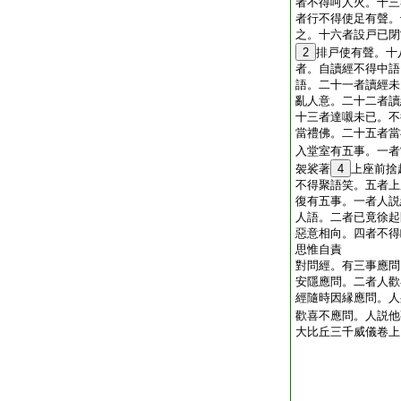
者不得呵人火。十三
者行不得使足有聲。
之。十六者設戸已閉
2
排戸使有聲。十
者。自讀經不得中語
語。二十一者讀經未
亂人意。二十二者讀
十三者達嚫未已。不
當禮佛。二十五者當
入堂室有五事。一者
袈裟著
4
上座前捨
不得聚語笑。五者上
復有五事。一者人説
人語。二者已竟徐起
惡意相向。四者不得
思惟自責
對問經。有三事應問
安隱應問。二者人歡
經隨時因縁應問。人
歡喜不應問。人説他
大比丘三千威儀卷上