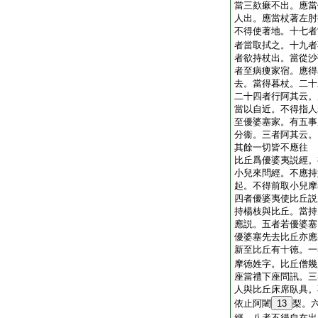
當三欬瘶不出。應當
人出。應當杖著左肘
不得使著地。十七者
者當取拭之。十九者
者欲持杖出。當從沙
者至病痩家宿。應得
去。當得暮杖。二十
二十四者行阿其云。
當以自近。不得指人
至優婆塞家。有五事
分衞。三者阿其云。
其餘一切皆不應往
比丘爲優婆夷説經。
小兒來問經。不應持
起。不得前取小兒摩
四者優婆夷使比丘説
持楊枝與比丘。當持
應説。五者若優婆塞
優婆塞先去比丘亦應
新至比丘有十徳。一
摩徳姓字。比丘僧幾
座當禮下座問訊。三
人與比丘床席臥具。
依止阿闍
13
梨。
經。八者不得自在出