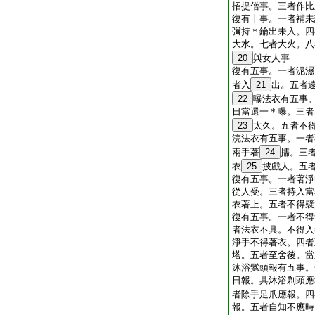
招提僧事。三者作比
復有十事。一者補未
彌持＊鑰出未入。四
大水。七者大火。八
20
與女人事
復有五事。一者泥濕
者入
21
出。五者
22
曝法衣有五事
日當還一＊曝。三者
23
太久。五者不
浣法衣有五事。一者
兩手著
24
擩。三
衣
25
披戲人。五
復有五事。一者著淨
從人受。三者持入當
衣著上。五者不得襞
復有五事。一者不得
者法衣不具。不得入
淨手不得著衣。四者
塔。五者至舍後。當
沐浴鬀頭報有五事。
日報。具沐浴剃頭應
者除手足爪應報。四
報。五者自知不應時