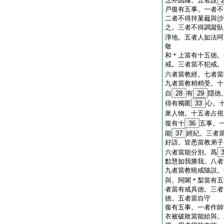
念外因縁。五者設
戸復有五事。一者不
二者不得持菓蓏與沙
之。三者不得調譺臥
淨地。五者人如法呵
敬
和＊上當有十五徳。
戒。三者當不犯戒。
六者當教經。七者當
九者當教稍稍受。十
自
28
有
29
隱徳
得有獨匿
33
心。
衆人物。十五者占視
復有十
36
五事。
能
37
經紀。三者
好語。皆悉當教弟子
六者當能分別。爲
黠慧如我勝我。八者
九者當教曉戒隨説。
與。阿闍＊梨當有五
者當有戒具徳。三者
徳。五者當自守
復有五事。一者作師
衣被破敗當能給與。