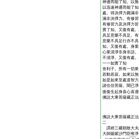
神通而能了知。以無
以迅速神通而能了知
處。得決擇力圓滿非
滿非決擇力。有修習
有修習力及決擇力皆
實了知。又復有處。
具足意樂不具足。有
意樂不具足行亦不具
知。又復有處。身業
心業清淨非身非語。
不清淨。又復有處。
一一如實了知
舍利子。所有一切衆
若動若寂。如來以無
如是如來至處道智力
諸住信菩薩。聞已淨
後復生起身喜心喜適
佛説大乘菩薩藏正法
佛説大乘菩薩藏正法
二
譯經三藏朝散大夫
大師賜紫沙門臣惟