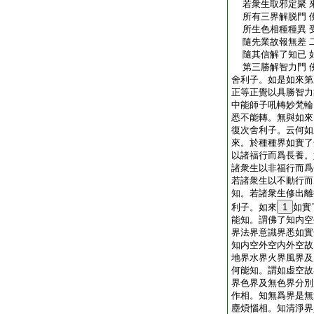
若衆生取邪定聚 
所有三界解脱門 
所生色相種種異 
隨先業故報無差 二足
隨其信解了知已 
第三勝解智力門 
舍利子。如是如來第
正等正覺以具勝智力
中能師子吼轉妙梵輪
悉不能轉。無與如來
復次舍利子。云何如
來。於種種界如實了
以諸福行而爲長養。
諸衆生以非福行而爲
若諸衆生以不動行而
知。若諸衆生修出離
利子。如來
1
如實
能知。謂佛了知内空
界法界意識界悉如實
知内空外空内外空故
地界水界火界風界及
何能知。謂如虚空故
界色界及無色界分別
作相。知無爲界是無
塵煩惱相。知清淨界