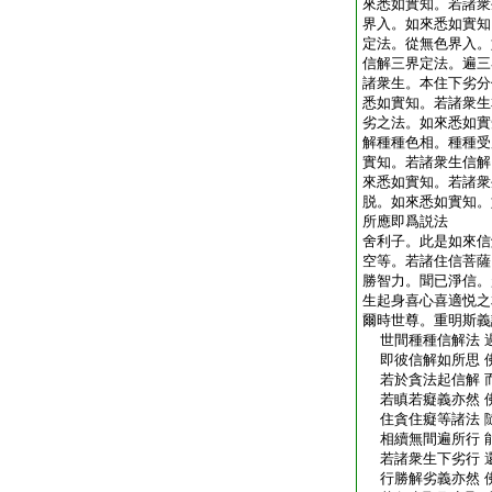
來悉如實知。若諸衆
界入。如來悉如實知
定法。從無色界入。
信解三界定法。遍三
諸衆生。本住下劣分
悉如實知。若諸衆生
劣之法。如來悉如實
解種種色相。種種受
實知。若諸衆生信解
來悉如實知。若諸衆
脱。如來悉如實知。
所應即爲説法
舍利子。此是如來信
空等。若諸住信菩薩
勝智力。聞已淨信。
生起身喜心喜適悦之
爾時世尊。重明斯義
世間種種信解法 
即彼信解如所思 
若於貪法起信解 
若瞋若癡義亦然 
住貪住癡等諸法 
相續無間遍所行 
若諸衆生下劣行 
行勝解劣義亦然 