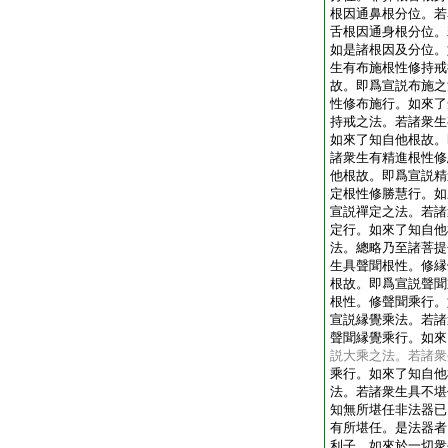
根因通鼻根分位。若
舌根因通身根分位。
如是諸根因及分位。
生有布施根性修持戒
故。即爲宣説布施之
性修布施行。如來了
持戒之法。若諸衆生
如來了知自他根故。
諸衆生有精進根性修
他根故。即爲宣説精
定根性修勝慧行。如
宣説禪定之法。若諸
定行。如來了知自他
法。總略乃至諸菩提
生具聲聞根性。修縁
根故。即爲宣説聲聞
根性。修聲聞乘行。
宣説縁覺乘法。若諸
聲聞縁覺乘行。如來
説大乘之法。若諸衆
乘行。如來了知自他
法。若諸衆生具不堪
知無所堪任非法器已
有所堪任。是法器者
利子。如來於一切衆