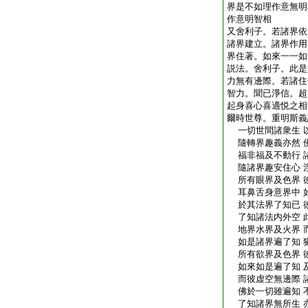
界是不如理作意無明
作意明智相
又舍利子。若諸界依
諸界建立。諸界作用
界住著。如來一一如
説法。舍利子。此是
力無有邊際。若諸住
智力。聞已淨信。超
起身喜心喜適悦之相
爾時世尊。重明斯義
一切世間諸衆生 
隨轉界趣義亦然 
福非福及不動行 
隨諸界趣安住心 
所有眼界及色界 
耳鼻舌身意界中 
於其法界了知已 
了知諸法内外空 
地界水界及火界 
如是諸界遍了知 
所有欲界及色界 
如來如是遍了知 
而彼虚空無邊際 
佛於一切雖遍知 
了知諸界無所生 