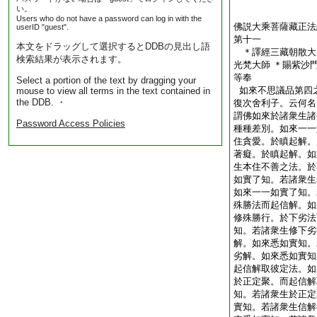
い。
Users who do not have a password can log in with the
佛説大乘菩薩藏正法
userID "guest".
第十一
本文をドラッグして選択するとDDBの見出し語
＊譯經三藏朝散大
検索結果が表示されます。
光梵大師 ＊賜紫沙
等奉 
Select a portion of the text by dragging your
如來不思議品第四
mouse to view all terms in the text contained in
the DDB. ・
復次舍利子。云何名
謂佛如來於諸衆生諸
Password Access Policies
種種差別。如來一一
住貪愛。於瞋起解。
著癡。於瞋起解。如
生本住不善之法。於
如實了知。若諸衆生
如來一一如實了知。
殊勝法而起信解。如
修殊勝行。於下劣法
知。若諸衆生修下劣
解。如來悉如實知。
劣解。如來悉如實知
起信解取彼定法。如
於正定聚。而起信解
知。若諸衆生於正定
實知。若諸衆生信解