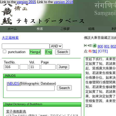
Link to the
version 2015
Link to the
version 2018
與如來同其法者
佛説大乘菩薩藏正法
2
諸果報等。皆
諸如來應供正等正覺
業。所集善因離諸不
果。如來一一如實了
ホーム
検索
ご挨拶
組織
利
業。集不善因離諸善
果。如來一一如實了
大正蔵検索
佛説大乘菩薩藏正法經 
因。於未來世感下劣
了知。若諸衆生積集
800
801
802
勝分位。於未來世亦
点:
有
/
無
]
[CITE]
punctuation
Hangul
Eng
定如實了知。若諸衆
世起下劣行。未來世
TextNo.
Vol.
Page
定如實了知。若諸衆
起。當感廣大殊勝分
知。若諸衆生積集業
INBUDS
分殊勝分位。如來決
生修聲聞行感聲聞果
INBUDS
(Bibliographic Database)
知。若諸衆生修縁覺
Search
定如實了知。若諸衆
果。如來決定如實了
世積集苦因。未來世
Digital Dictionary of Buddhism
定如
電子佛教辭典
パスワードがない場合は「guest」でログインしてくださ