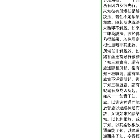
所有因力及彼先行。
來知彼有所堪任是解
説法。若住不定聚衆
相故。隨其所應説法
未熟即不解脱。如來
世即爲説法。彼於佛
乃得勝果。若住邪定
根性癡暗非其正器。
所堪任非解脱器。如
諸菩薩應當勤行被精
了知三種貪處。謂有
處邊際相所起。復有
知三種瞋處。謂有瞋
處貪不滿意所起。復
了知三種癡處。謂有
癡處有身見因所起。
如來一一如實了知。
處。以迅速神通而能
於苦處以遲緩神通而
故。又復如來於諸樂
知。以其利根故。或
了知。以其柔軟根故
通而能了知。以障道
通而能了知。令得輕