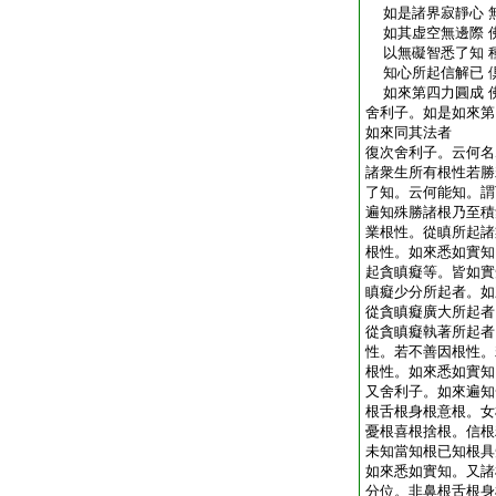
如是諸界寂靜心 
如其虚空無邊際 
以無礙智悉了知 
知心所起信解已 
如來第四力圓成 
舍利子。如是如來第
如來同其法者
復次舍利子。云何名
諸衆生所有根性若勝
了知。云何能知。謂
遍知殊勝諸根乃至積
業根性。從瞋所起諸
根性。如來悉如實知
起貪瞋癡等。皆如實
瞋癡少分所起者。如
從貪瞋癡廣大所起者
從貪瞋癡執著所起者
性。若不善因根性。
根性。如來悉如實知
又舍利子。如來遍知
根舌根身根意根。女
憂根喜根捨根。信根
未知當知根已知根具
如來悉如實知。又諸
分位。非鼻根舌根身