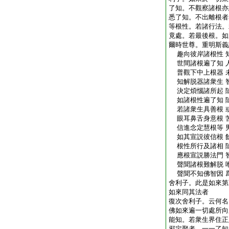
了知。不觀察諸根亦
悉了知。不出離根者
等根性。若諸行法。
竟處。若最後根。如
爾時世尊。重明斯義
趣向彼岸諸根性 
世間諸根遍了知 
普觀下中上根器 
知解脱器諸衆生 
決定煩惱諸所起 
如諸根性遍了知 
若諸衆生具善根 
眼耳鼻舌身意根 
信進念定慧根等 
如其宣説彼信根 
根性所行及諸相 
應根宣説勝法門 
聲聞諸根難解脱 
聲聞不知佛智因 
舍利子。此是如來第
如來同其法者
復次舍利子。云何名
佛如來遍一切處所向
能知。若衆生界住正
邪定聚者。一一了知