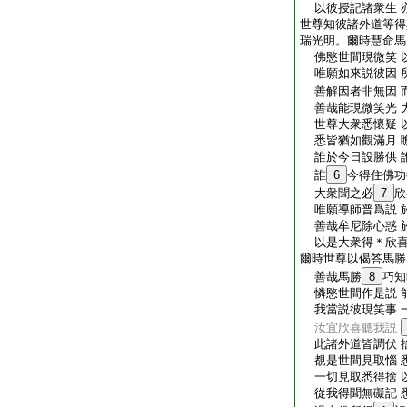
以彼授記諸衆生 
世尊知彼諸外道等得
瑞光明。爾時慧命馬
佛愍世間現微笑 
唯願如來説彼因 
善解因者非無因 
善哉能現微笑光 
世尊大衆悉懷疑 
悉皆猶如觀滿月 
誰於今日設勝供 
誰
6
今得住佛功
大衆聞之必
7
欣
唯願導師普爲説 
善哉牟尼除心惑 
以是大衆得＊欣喜
爾時世尊以偈答馬勝
善哉馬勝
8
巧知
憐愍世間作是説 
我當説彼現笑事 
汝宜欣喜聽我説
此諸外道皆調伏 
覩是世間見取惱 
一切見取悉得捨 
從我得聞無礙記 