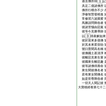
過去佛所得
1
記
具足二億諸佛所 
佛所行檀亦不少 
淨修智慧發精進 
常修習六波羅蜜 
馬勝請問降怨者 
彼諸苦惱由惡黨 
彼等今見勝導師 
以
3
得眞解如來
彼於當來多億佛 
於其未來星宿劫 
號曰普聞高名稱 
彼佛國土甚清淨 
彼離惡見衆生輩 
彼國衆生離惡趣 
彼等諸佛得壽命 
衆生聞彼佛名者 
若有衆女聞佛名 
如是世尊降怨者 
一切天人聞記彼 
大寶積經卷第七十二