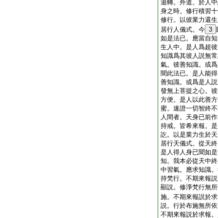
退轉。外道。於人中
身之時。修行積習十
修行。以彼業力還生
居行人儀式。今
3
如是法已。應當自知
生人中。是人爲超彼
知識爲其彼人説無常
氣。彼善知識。或爲
聞此法已。是人能得
善知識。或爲是人説
發無上菩提之心。彼
方便。是人以此善方
蜜。速證一切智終不
人間者。天身已前作
持戒。皆希來報。是
訖。以是業力生於天
居行天儀式。從天終
是人得人身已聞如是
知。我本必從天中終
中習氣。應求知識。
持梵行。不期來報説
顯説。修淨梵行無所
施。不期來報説於求
説。行於布施無所依
不期來報説於求報。