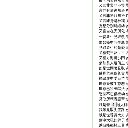
世間爲常爲無常 
又言非常非不常 
言世有邊復無邊 
又言非邊非無邊 
又言即身是神我 
妄想分別所纒縛 
又言自在天所化 
一切衆生見取覆 
由如籠中卵生鳥 
見取衆生如是癡 
又禮梵王及世主 
又禮方海毘沙門 
猶如貧人遇債主 
如是世間著見取 
佛見衆生依眞實 
於諸趣中受百苦 
世尊於彼生慈悲 
世尊已説出獄法 
愍世不思僧祇劫 
見取所壞愚癡輩 
以是善
4
逝人師
我等見取失正路 
以是世尊具大力 
衆中大吼如師子 
以彼能動於三界 