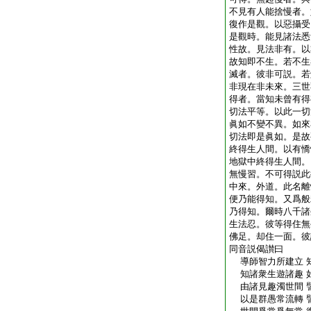
不見有人能捨慢者。
復作是觀。以惡攝受
是觀時。能見諸法悉
性故。見法非有。以
故知即不生。若不生
滅者。彼非可説。若
非現在非未來。三世
得者。當知未曾有得
切法平等。以此一切
眞如不變不異。如來
切法即是眞如。是故
終得生人間。以有憍
地獄中終得生人間。
無慢習。不可得説此
中來。外道。此名離
便乃能得知。又爲般
乃得知。爾時八千諸
生法忍。彼等得住無
佛足。却住一面。彼
同音説偈讃曰
導師智力所建立 
知諸衆生遊諸趣 
由諸見趣濁世間 
以是群愚常流轉 