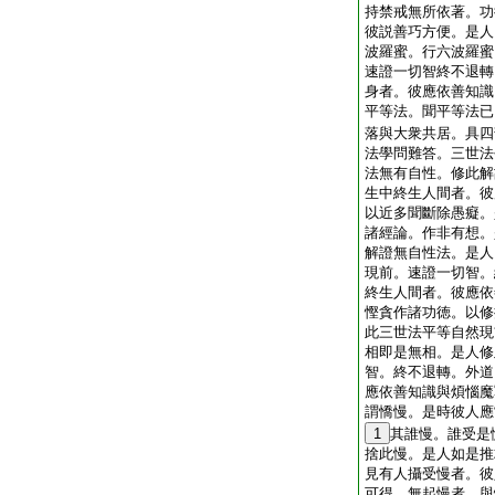
持禁戒無所依著。功
彼説善巧方便。是人
波羅蜜。行六波羅蜜
速證一切智終不退轉
身者。彼應依善知識
平等法。聞平等法已
落與大衆共居。具四
法學問難答。三世法
法無有自性。修此解
生中終生人間者。彼
以近多聞斷除愚癡。
諸經論。作非有想。
解證無自性法。是人
現前。速證一切智。
終生人間者。彼應依
慳貪作諸功徳。以修
此三世法平等自然現
相即是無相。是人修
智。終不退轉。外道
應依善知識與煩惱魔
謂憍慢。是時彼人應
1
其誰慢。誰受是
捨此慢。是人如是推
見有人攝受慢者。彼
可得。無起慢者。與