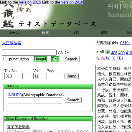
Link to the
version 2015
Link to the
version 2018
獄
1
已前作人身時
殺害。以其彼業牽墮
苦。後生人間猶有習
必須自知我從地獄來
獄因縁。應求善知識
除瞋業故説慈悲。亦
ホーム
検索
ご挨拶
組織
利
等行。能除彼人餘殘
識。或爲是人説慈悲
大正蔵検索
大寶積經 (No.
0310_
人瞋恚過惡。是人修
滿足増長福徳。外道
408
409
410
畜生已前作人身時。
点:
有
/
無
]
[CITE]
punctuation
Hangul
Eng
習癡故便行惡業。由
本受畜生身時。與諸
TextNo.
Vol.
Page
儀式。彼從畜生終已
人得人身已。聞如是
我本必從畜生中終來
INBUDS
生行故。應求知識。
INBUDS
(Bibliographic Database)
業故。説十二因縁。
Search
知識。或爲彼人説般
羅蜜故。彼人愚癡體
智慧。外道。從餓鬼
人身時。修行積習慳
Digital Dictionary of Buddhism
法故。堅持不捨。彼
電子佛教辭典
鬼久居住故。行餓鬼
パスワードがない場合は「guest」でログインしてくださ