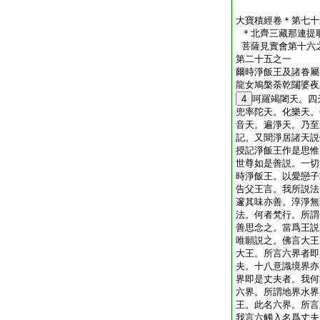
大寶積經卷＊第七十
＊北齊三藏那連提
菩薩見實會第十六
第二十五之一
爾時淨飯王及諸眷屬
龍女鳩槃荼乾闥婆夜
4
呵羅竭闍天。四
兜率陀天。化樂天。
音天。遍淨天。乃至
記。又聞淨居諸天説
授記淨飯王作是思惟
世尊如是善説。一切
時淨飯王。以愛戀子
告父王言。我所説法
邃其味亦善。淳淨無
法。何者梵行。所謂
善思念之。當爲王説
唯願説之。佛言大王
大王。所言六界者即
夫。十八意識境界亦
界即是丈夫者。我何
六界。所謂地界水界
王。此名六界。所言
我言六觸入名爲丈夫