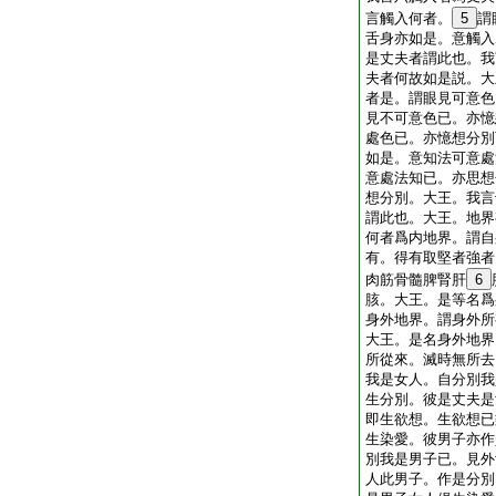
言觸入何者。
5
謂
舌身亦如是。意觸入
是丈夫者謂此也。我
夫者何故如是説。大
者是。謂眼見可意色
見不可意色已。亦憶
處色已。亦憶想分別
如是。意知法可意處
意處法知已。亦思想
想分別。大王。我言
謂此也。大王。地界
何者爲内地界。謂自
有。得有取堅者強者
肉筋骨髓脾腎肝
6
胲。大王。是等名爲
身外地界。謂身外所
大王。是名身外地界
所從來。滅時無所去
我是女人。自分別我
生分別。彼是丈夫是
即生欲想。生欲想已
生染愛。彼男子亦作
別我是男子已。見外
人此男子。作是分別