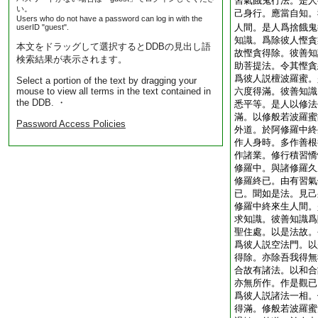
習氣餓鬼行法。是人
い。
己身行。應當自知。
Users who do not have a password can log in with the
人間。是人爲捨餓鬼
userID "guest".
知識。爲除彼人慳貪
本文をドラッグして選択するとDDBの見出し語
故慳貪得除。彼善知
検索結果が表示されます。
助菩提法。令其慳貪
爲彼人説檀波羅蜜。
Select a portion of the text by dragging your
mouse to view all terms in the text contained in
六度得滿。彼善知識
the DDB. ・
悉平等。是人以修法
滿。以修般若波羅蜜
Password Access Policies
外道。於阿修羅中終
作人身時。多作善根
作諸業。修行積習憍
修羅中。與諸修羅久
修羅終已。由有習氣
已。聞如是法。見己
修羅中終來生人間。
求知識。彼善知識爲
聖住處。以是法故。
爲彼人説空法門。以
得除。亦除吾我得無
合故有諸法。以和合
亦無所作。作是觀已
爲彼人説諸法一相。
得滿。修般若波羅蜜