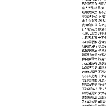
已解脱三有 復開
諸人天聖尊 顯第
最勝覺障法 習不
非清淨下劣 不具
未甞有身護 及以
貪瞋癡怖畏 害命
行邪欲妄語 飮酒
七慢八邪支 悉非
九惱害多過 十不
不如理思惟 愚癡
顛倒修諸行 執虚
佛知説障法 是第
清淨門無量 修習
佛自然通達 説趣
乃至諸所有 衆多
助清淨菩提 最勝
若善修習已 不證
必無有是處 十力
若如理思惟 息廣
觀諸法平等 善修
不執著諸相 是法
解脱諸憂怖 大淨
善知種種法 虚廓
又如幻如夢 解脱
若放逸造業 輪迴