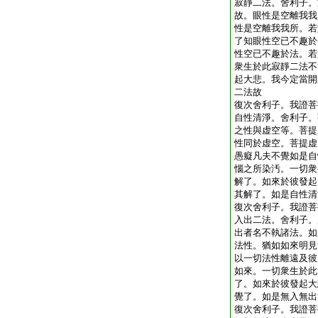
寂靜二法。舍利子。
故。眼性是空離我我
性是空離我我所。若
了知眼性空已不趣於
性空已不趣於法。若
衆生於此寂靜二法不
起大悲。我今定當開
二法故
復次舍利子。我證菩
自性清淨。舍利子。
之性與虚空等。菩提
性同於虚空。菩提虚
愚癡凡夫不覺如是自
惱之所染汚。一切衆
解了。如來於彼發起
其解了。如是自性清
復次舍利子。我證菩
入出二法。舍利子。
出者名不執諸法。如
法性。猶如如來明見
以一切法性離遠及彼
如來。一切衆生於此
了。如來於彼發起大
覺了。如是無入無出
復次舍利子。我證菩