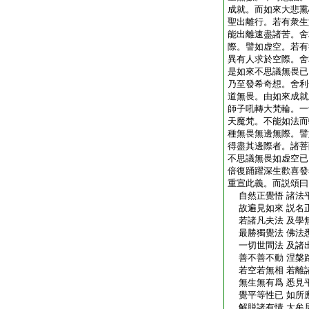
成就。而如來大悲熏
聖出離行。若有衆生
能出離速盡諸苦。舍
際。譬如虚空。若有
異有人求於空際。舍
是如來不思議無畏已
乃至發希奇想。舍利
道無畏。由如來成就
師子吼轉大梵輪。一
天魔梵。不能如法而
種無畏無邊無際。譬
得盡其邊際者。諸菩
不思議無畏如虚空已
倍復踊躍深生歡喜發
重宣此義。而説頌曰
自然正覺悟 諸法
故遍見如來 説名
若諸凡夫法 及學
最勝獨覺法 佛法
一切世間法 及諸
善不善不動 涅槃
若空若無相 若離
無生無有爲 悉見
覺平等性已 如所
解脱諸有情 大牟