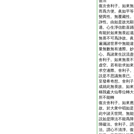
盡法
復次舍利子。如來無
而爲方便。眞如平等
變異性。無覆藏性。
諍性。由如是故光顯
適。心生淨信歡喜踊
有能於如來無畏起違
無畏不可爲諍故。眞
遍滿諸世界中無能違
量無數無有邊際。妙
心。爲諸衆生説流盡
舍利子。如來無畏不
虚空。若有欲求如來
求空邊際。舍利子。
説是不思議無畏已。
至發希奇想。舍利子
成就此無畏故。如來
稱我處大仙尊位轉大
所不能轉
復次舍利子。如來應
故。於大衆中唱如是
此中諸天世間。無能
説如是障法不能爲障
障礙法。舍利子。謂
法。謂心不清淨。復