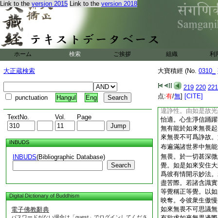
Link to the
version 2015
Link to the
version 2018
與彼空性其性平等。
性平等。三界自體與
自體與彼無生其性平
行其性平等。起法自
貪性自體與彼無貪其
彼眞如其性平等。無
ホーム
検索
ご挨拶
組織
利
其性平等。生死流轉
性平等。如是舍利子
大正蔵検索
大寶積經 (No.
0310_
等正覺。是故如來名
復次舍利子。此如來
219
220
221
悲而爲方便。眞如平
点:
有
/
無
]
[CITE]
punctuation
Hangul
Eng
不變異性。無覆藏性
違諍性。由如是故光
TextNo.
Vol.
Page
怡適。心生淨信踊躍
無有能於如來無畏起
來無畏不可爲諍故。
INBUDS
布遍滿諸世界中無能
無畏。於一切甚深微
INBUDS
(Bibliographic Database)
Search
覺。如是如來安住大
爲彼有情開示妙法。
盡苦際。若諸含識實
等覺稱正等覺。以如
Digital Dictionary of Buddhism
映奪。令彼衆生傲慢
如來無畏不可思議無
電子佛教辭典
パスワードがない場合は「guest」でログインしてくださ
有欲求如來無畏邊際