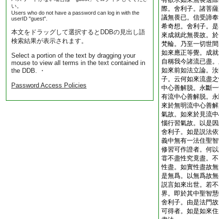
い。
際。舍利子。諸菩薩
Users who do not have a password can log in with the
議無畏已。信受諦奉
userID "guest".
希奇想。舍利子。是
本文をドラッグして選択するとDDBの見出し語
來成就此無畏故。於
検索結果が表示されます。
梵輪。乃至一切世間
如來應正等覺。成就
Select a portion of the text by dragging your
自稱我今諸流已盡。
mouse to view all terms in the text contained in
如來前如法立論。汝
the DDB. ・
子。云何如來流盡之
Password Access Policies
中心善解脱。永斷一
有流中心善解脱。永
來於無明流中心善解
氣故。如來於見流中
惱行習氣故。以是因
舍利子。如是説法依
義中無有一法住聖智
修習可作證者。何以
甞不盡性究竟盡。不
性盡。如實性盡故無
是無爲。以無爲故無
説言如來出世。若不
界。即於其中聖智慧
舍利子。由是法門故
可得者。如是如來住