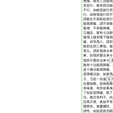
無愧。復有三法能爲
意惡行。復有四法能
不行。由瞋恚故行所
行。由怖畏故行所不
謂殺生不與取欲邪行
能爲障礙。謂不恭敬
敬僧。不恭敬律儀。
立施設。復有七法能
慢増上慢邪慢下慢我
礙。何等爲八。謂邪
勤邪念邪三摩地。復
爲九。謂於我身去來
事。於我所愛去來今
我所不愛於去來今
復有十法能爲障礙。
是十種法能爲障礙。
是障礙法故。如來爲
子。乃至一切違
6
住愛味觀。顛倒相應
有味著。有所依事身
了知皆是障礙。既了
法。復次舍利子。此
悲爲方便。眞如平等
變異性。無覆藏性。
諍性。由如是故光顯