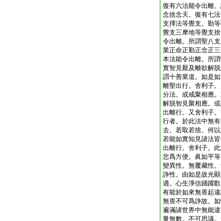
復有六法能令出離。
念捨念天。復有七法
支擇法等覺支。勤等
覺支三摩地等覺支捨
令出離。所謂聖八支
業正命正勤正念正三
本法能令出離。所謂
實智見厭及離欲解脱
謂十善業道。如是如
離聖出行。舍利子。
分法。或戒聚相應。
解脱智見聚相應。或
出離行。又舍利子。
行者。於此法中無有
去。若取若捨。何以
若能如實知見諸法皆
出離行。舍利子。此
悲爲方便。眞如平等
變異性。無覆藏性。
諍性。由如是故光顯
適。心生淨信踊躍歡
有能於如來無畏起違
無畏不可爲諍故。如
遍滿諸世界中無能違
量無數。不可思議。