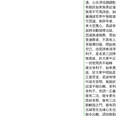
適。心生淨信踊躍歡
有能於如來無畏起違
無畏不可爲諍故。如
遍滿諸世界中無能違
可思議。無與等者。
來大悲熏心。爲諸有
寂靜永斷彼障法故。
思議無邊無際。譬如
畏邊際者。不異有人
菩薩摩訶薩。聞如來
空已。信受諦奉清淨
利子。是名第三説障
無畏故。於大衆中正
一切世間所不能轉
復次舍利子。如來應
故。於大衆中唱如是
正盡苦道。若諸有情
中諸天世間。無能於
説道不能出離。舍利
舍利子。所謂一正趣
復有二法。能令衆生
毘鉢舍那。復有三法
願解脱之門。復有四
念縁受生念縁心生念
能令出離。謂信根勤