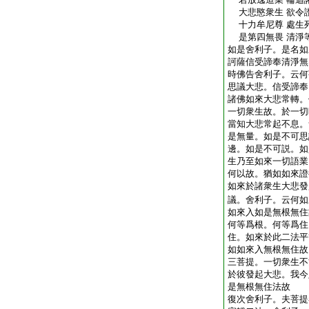
大悲愍衆生 欲令
十力牟尼尊 處生
是第四無畏 清淨
如是舍利子。是名如
訶薩信受諦奉清淨無
時佛告舍利子。云何
思議大悲。信受諦奉
諸佛如來大悲常轉。
一切衆生故。於一切
當知大悲常起不息。
是無量。如是不可思
邊。如是不可説。如
生乃至如來一切語業
何以故。猶如如來證
如來於諸衆生大悲發
議。舍利子。云何如
如來入如是無根無住
何等爲根。何等爲住
住。如來於此二法平
如如來入無根無住故
三菩提。一切衆生不
於彼發起大悲。我今
是無根無住法故
復次舍利子。夫菩提