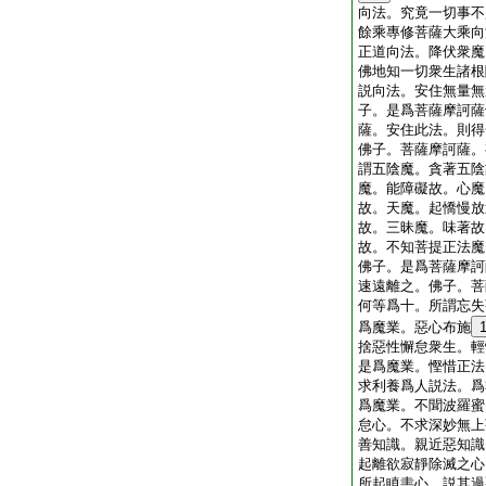
向法。究竟一切事不
餘乘專修菩薩大乘向
正道向法。降伏衆魔
佛地知一切衆生諸根
説向法。安住無量無
子。是爲菩薩摩訶薩
薩。安住此法。則得
佛子。菩薩摩訶薩。
謂五陰魔。貪著五陰
魔。能障礙故。心魔
故。天魔。起憍慢放
故。三昧魔。味著故
故。不知菩提正法魔
佛子。是爲菩薩摩訶
速遠離之。佛子。菩
何等爲十。所謂忘失
爲魔業。惡心布施
捨惡性懈怠衆生。輕
是爲魔業。慳惜正法
求利養爲人説法。爲
爲魔業。不聞波羅蜜
怠心。不求深妙無上
善知識。親近惡知識
起離欲寂靜除滅之心
所起瞋恚心。説其過