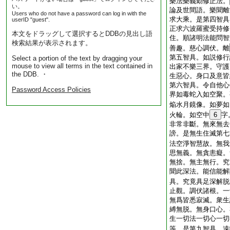
樂法樂義勤修正法。
い。
論及世間語。樂聞離
Users who do not have a password can log in with the
求大乘。是第四智具
userID "guest".
正求六波羅蜜受持修
本文をドラッグして選択するとDDBの見出し語
住。順諸明法能問智
検索結果が表示されます。
善趣。慈心調伏。離
第五智具。如説修行
Select a portion of the text by dragging your
mouse to view all terms in the text contained in
出家不樂三界。守護
the DDB. ・
生惡心。身口及意皆
第六智具。令自他心
Password Access Policies
界如毒蛇入如空聚。
焔水月鏡像。如夢如
火輪。如空中
6
字
非常非斷。無來無去
謗。是無生住滅第七
法空淨智慧故。無我
思無義。無貪恚癡。
無捨。無主無行。究
聞此深法。能信能解
具。究竟具足深解脱
止觀。調伏諸根。一
無爲皆悉寂滅。衆生
縛無脱。無身口心。
生一切法一切心一切
等。是第九智具。遠