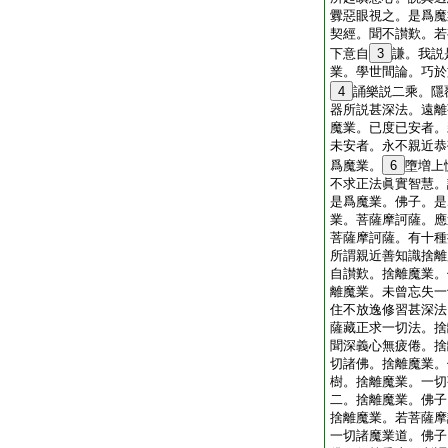
釁惡眼視之。是爲魔
契經。聞不讃歎。若
下意自
3
謙。我説
業。學世間論。巧於
4
誦樂説二乘。隱
器所説甚深法。遠離
魔業。已度已安者。
未安者。永不親近恭
爲魔業。
6
墮増上
不求正法眞實智慧。
是爲魔業。佛子。是
業。菩薩摩訶薩。應
菩薩摩訶薩。有十種
所謂親近善知識捨離
自讃歎。捨離魔業。
離魔業。未曾忘失一
住不放逸修習甚深法
薩藏正求一切法。捨
聞深義心無疲倦。捨
切諸佛。捨離魔業。
樹。捨離魔業。一切
二。捨離魔業。佛子
捨離魔業。若菩薩摩
一切諸魔業道。佛子