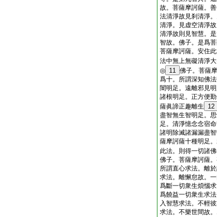
故。菩薩摩訶薩。善
法清淨故見刹清淨。
清淨。見虚空清淨故
清淨故則見智慧。是
智故。佛子。是爲菩
菩薩摩訶薩。安住此
法中無上無礙清淨大
◎
11
佛子。菩薩
爲十。所謂深知佛法
闇明足。遠離邪見明
諸根明足。正方便勤
薩眞諦正趣離生
12
盡智無生智明足。思
足。清淨憶念念宿命
諸明除滅諸漏漏盡智
薩摩訶薩十種明足。
此法。則得一切諸佛
佛子。菩薩摩訶薩。
所謂直心求法。離於
求法。離懈怠故。一
爲斷一切衆生煩惱求
爲饒益一切衆生求法
入智慧求法。不輕彼
求法。不樂世間故。