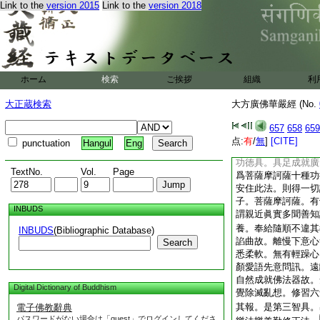
Link to the
version 2015
Link to the
version 2018
最殊勝故。心無疲厭
衆生到彼岸故。悉能
徳具。於一切物悉無
不退是功徳具。止心
根是功徳具。善巧方
定犯戒衆生不起輕慢
ホーム
検索
ご挨拶
組織
利
具。顯現大人法故。
於一切菩薩起如來想
大正蔵検索
大方廣佛華嚴經 (No.
究竟是功徳具。長養
摩訶薩。於阿僧祇劫
657
658
659
皆悉能捨與一衆生心
点:
有
/
無
]
[CITE]
punctuation
Hangul
Eng
一切衆生亦復如是。
功徳具。具足成就廣
TextNo.
Vol.
Page
爲菩薩摩訶薩十種功
安住此法。則得一切
子。菩薩摩訶薩。有
INBUDS
謂親近眞實多聞善知
養。奉給隨順不違其
INBUDS
(Bibliographic Database)
諂曲故。離慢下意心
Search
悉柔軟。無有輕躁心
顏愛語先意問訊。遠
自然成就佛法器故。
Digital Dictionary of Buddhism
覺除滅亂想。修習六
其報。是第三智具。
電子佛教辭典
パスワードがない場合は「guest」でログインしてくださ