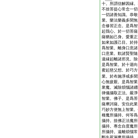
十。所謂信解因縁。
不捨菩提心常念一切
一切諸善知識。恭敬
業。樂法樂義多聞無
念修習正念。是爲智
起我心。於一切菩薩
薩猶如己身。愛重正
如來如護己目。於持
爲智業。離身口意諸
口意業。歎諸賢聖隨
違縁起離諸邪見。除
是爲智業。於十迴向
蜜起慈父想。於巧方
業。於布施淨戒多聞
心無疲厭。是爲智業
衆魔。滅除煩惱諸纒
律儀攝取正法。嚴淨
智業。佛子。是爲菩
薩摩訶薩。安住此業
巧妙方便無上智業。
種魔所攝持。何等爲
攝持。捨佛正法魔所
攝持。專念自度魔所
所攝持。遠離煩惱常
斷生死漏魔所攝持。