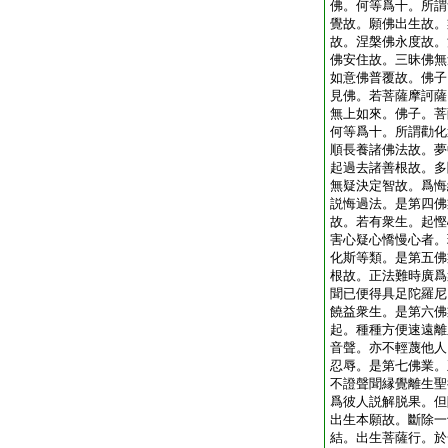
佛。何等爲十。所謂
覺故。願佛出生故。
故。涅槃佛永度故。
佛安住故。三昧佛無
如意佛普覆故。佛子
見佛。若菩薩摩訶薩
無上如來。佛子。菩
何等爲十。所謂勸化
順長養諸佛法故。夢
起過去諸善根故。多
無疑決定智故。爲悔
説悔過法。是第四佛
故。若有衆生。起慳
害心疑心憍慢心者。
化斯等類。是第五佛
根故。正法難時廣爲
聞已便得具足陀羅尼
饒益衆生。是第六佛
起。種種方便速遠離
音聲。亦不輕蔑他人
忍辱。是第七佛業。
不證聲聞縁覺離生聖
爲彼人説解脱果。但
出生本願故。斷除一
結。出生菩薩行。於