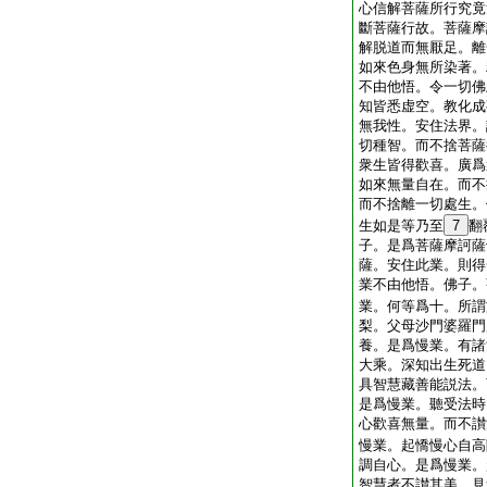
心信解菩薩所行究竟
斷菩薩行故。菩薩摩
解脱道而無厭足。離
如來色身無所染著。
不由他悟。令一切佛
知皆悉虚空。教化成
無我性。安住法界。
切種智。而不捨菩薩
衆生皆得歡喜。廣爲
如來無量自在。而不
而不捨離一切處生。
生如是等乃至
7
翻
子。是爲菩薩摩訶薩
薩。安住此業。則得
業不由他悟。佛子。
業。何等爲十。所謂
梨。父母沙門婆羅門
養。是爲慢業。有諸
大乘。深知出生死道
具智慧藏善能説法。
是爲慢業。聽受法時
心歡喜無量。而不讃
慢業。起憍慢心自高
調自心。是爲慢業。
智慧者不讃其美。見