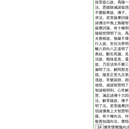
捨菩提心故。爲隨一
法。悉能除滅諸疑惑
不樂餘乘故。佛子。
求法。若菩薩摩訶薩
諸佛法中無上無礙智
薩摩訶薩。有十種明
隨順世間明了法。爲
夫善根故。無礙不壞
行人故。安住法界明
離八邪向八正道明了
衆結。斷生死漏。見
洹故。觀味是患。還
故。乃至須臾不樂三
漏明了法。解阿那含
脱。隨意正受九次第
漢故。常樂寂靜。因
他悟。成就智慧明了
智諸根明利。心常解
慧。滿足諸佛十力四
法。解菩薩故。佛子
明了法。若菩薩摩訶
切諸佛無上大智慧明
薩。有十種向法。何
敬善知識向法。覺悟
14
佛常懷慚愧向