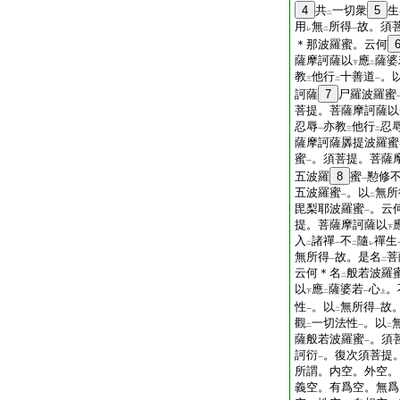
4
共
一切衆
5
生
二
用
無
所得
故。須
レ
二
一
＊那波羅蜜。云何
薩摩訶薩以
應
薩婆
下
二
教
他行
十善道
。
三
二
一
訶薩
7
尸羅波羅蜜
菩提。菩薩摩訶薩以
忍辱
亦教
他行
忍
一
三
二
薩摩訶薩羼提波羅蜜
蜜
。須菩提。菩薩
一
五波羅
8
蜜
懃修
一
五波羅蜜
。以
無所
一
二
毘梨耶波羅蜜
。云
一
提。菩薩摩訶薩以
下
入
諸禪
不
隨
禪生
二
一
二
レ
無所得
故。是名
菩
一
二
云何＊名
般若波羅
二
以
應
薩婆若
心
。
下
二
一
上
性
。以
無所得
故
一
二
一
觀
一切法性
。以
二
一
二
薩般若波羅蜜
。須
一
訶衍
。復次須菩提
一
所謂。内空。外空。
義空。有爲空。無爲