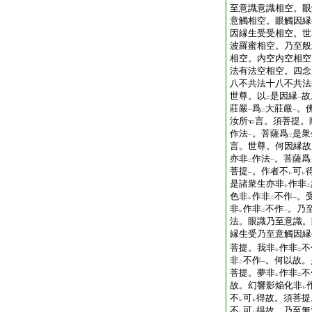
至意識意識相空。眼
意觸相空。眼觸因縁
因縁生受受相空。世
波羅蜜相空。乃至般
相空。内空内空相空
法有法空相空。四念
八不共法十八不共法
世尊。以
是因縁
故
二
一
莊嚴
爲
大莊嚴
。
一
二
一
汝所
言。須菩提。
作法
。菩薩爲
是衆
一
二
言。世尊。何因縁故
亦非
作法
。菩薩爲
二
一
菩提
。作者不
可
一
レ
レ
是諸衆生亦非
作非
レ
二
色非
作非
不作
。
レ
二
一
非
作非
不作
。乃
レ
二
一
法。眼識乃至意識。
縁生受乃至意觸因縁
菩提。我非
作非
不
レ
二
非
不作
。何以故。
二
一
菩提。夢非
作非
不
レ
二
故。幻響影焔化非
レ
不
可
得故。須菩提
レ
レ
不
可
得故。乃至無