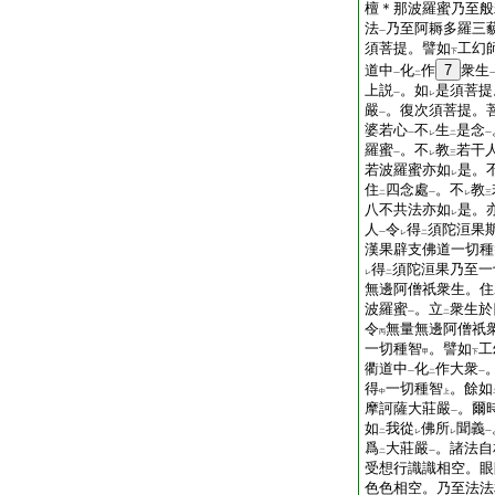
檀＊那波羅蜜乃至般
法
乃至阿耨多羅三
一
須菩提。譬如
工幻
下
道中
化
作
7
衆生
一
二
上説
。如
是須菩提
一
レ
嚴
。復次須菩提。
一
婆若心
不
生
是念
一
レ
二
一
羅蜜
。不
教
若干
一
レ
三
若波羅蜜亦如
是。
レ
住
四念處
。不
教
二
一
レ
三
八不共法亦如
是。
レ
人
令
得
須陀洹果
一
レ
二
漢果辟支佛道一切種
得
須陀洹果乃至一
レ
二
無邊阿僧祇衆生。住
波羅蜜
。立
衆生於
一
二
令
無量無邊阿僧祇
丙
一切種智
。譬如
工
甲
下
衢道中
化
作大衆
一
二
一
得
一切種智
。餘如
中
上
摩訶薩大莊嚴
。爾
一
如
我從
佛所
聞義
二
レ
レ
一
爲
大莊嚴
。諸法自
二
一
受想行識識相空。眼
色色相空。乃至法法