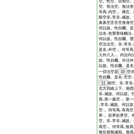
空。性空。自相空。
空。有法空。無法有
等爲
内空
。佛言。
二
一
眼空非
常非
滅故。
レ
レ
鼻鼻空舌舌空身身空
何以故。性自爾。是
法名
色聲香味觸法
二
一
何以故。性自爾。聲
空法法空。非
常非
レ
レ
是名
外空
。何等爲
二
一
入外六入
。内法内
一
故。性自爾。外法外
以故。性自爾。是名
一切法空是
10
空
性自爾。是名
空空
二
一
11
相空。非
常非
レ
北方四維上下。南西
非
滅故。何以故。
レ
爲
第一義空
。第一
二
一
常非
滅故。何以故
レ
レ
空
。何等爲
有爲空
一
二
界
。欲界欲界空。
一
空。非
常非
滅故。
レ
レ
爲空
。何等爲
無爲
一
二
無住相無滅相。無爲