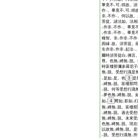
レ
レ
畢竟不
可
得故。須
レ
レ
作
。畢竟不
可
得
一
レ
レ
非
不作
。何以故。
二
一
菩提。諸法如。法相
作非
不作
。畢竟
レ
二
一
作非
不作
。畢竟
レ
二
一
種智。非
作非
不作
レ
二
因縁
故。須菩提。
一
生亦非
作非
起法
レ
二
一
爾時須菩提白
佛言
レ
尊。色無
縛無
脱。
レ
レ
時富樓那彌多羅尼子
無
脱。受想行識是
レ
是如
是。色
3
是
レ
レ
縛無
脱。富樓那問
レ
レ
脱。何等受想行識
レ
夢色無
縛無
脱。
レ
レ
レ
如
4
嚮如
影如
レ
レ
レ
無
縛無
脱。富樓那
レ
レ
縛無
脱。過去受想
レ
レ
無
縛無
脱。未來受
レ
レ
色無
縛無
脱。現在
レ
レ
以故無
縛無
脱。是
レ
レ
脱。受想行識無
所
レ
二