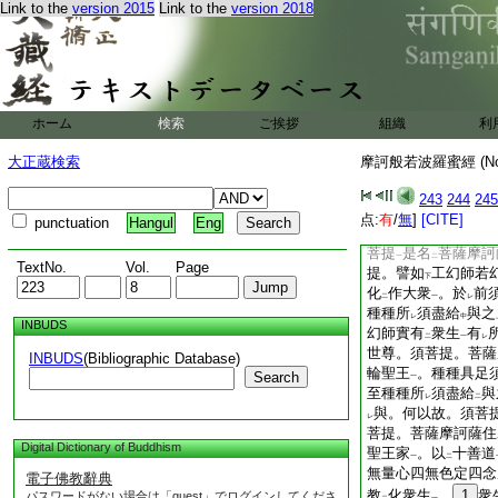
Link to the
version 2015
Link to the
version 2018
空。十力乃至十八不
變
身如
佛莊嚴
。
レ
二
一
亦照
東方如恒河沙
二
上下亦復如
是。三
レ
動
東方如恒河沙等
二
上下亦復如
是。是
レ
ホーム
検索
ご挨拶
組織
利
羅蜜摩訶衍大莊嚴
一
琉璃
。化作
轉輪聖
一
二
大正蔵検索
摩訶般若波羅蜜經 (N
衣服臥具花香瓔珞搗
藥。種種所
須盡給
243
244
245
レ
二
謂應
六波羅蜜
。
点:
有
/
無
]
[CITE]
レ
二
一
punctuation
Hangul
Eng
波羅蜜
。乃至阿耨
一
菩提
是名
菩薩摩訶
一
二
TextNo.
Vol.
Page
提。譬如
工幻師若
下
化
作大衆
。於
前
二
一
レ
種種所
須盡給
與之
レ
中
INBUDS
幻師實有
衆生
有
二
一
レ
世尊。須菩提。菩薩
INBUDS
(Bibliographic Database)
輪聖王
。種種具足
Search
一
至種種所
須盡給
與
レ
二
與。何以故。須菩
レ
菩提。菩薩摩訶薩住
Digital Dictionary of Buddhism
聖王家
。以
十善道
一
二
無量心四無色定四念
電子佛教辭典
教
化衆生
。
1
衆
パスワードがない場合は「guest」でログインしてくださ