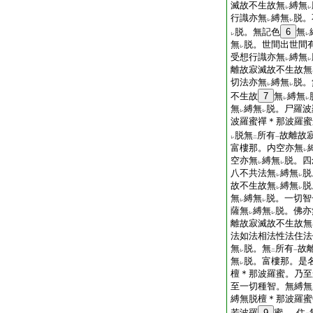
滅故不生故無
縛無
レ
レ
行識亦無
縛無
脱。
レ
レ
脱。無記色
6
無
レ
レ
無
脱。世間出世間
レ
受想行識亦無
縛無
レ
レ
離故寂滅故不生故無
切法亦無
縛無
脱。
レ
レ
不生故
7
無
縛無
レ
レ
無
縛無
脱。尸羅波
レ
レ
波羅蜜禪＊那波羅蜜
脱無
所有
故離故
レ
二
一
富樓那。内空亦無
レ
空亦無
縛無
脱。四
レ
レ
八不共法無
縛無
脱
レ
レ
故不生故無
縛無
脱
レ
レ
無
縛無
脱。一切智
レ
レ
薩無
縛無
脱。佛亦
レ
レ
離故寂滅故不生故無
法如法相法性法住法
無
脱。無
所有
故
レ
二
一
無
脱。富樓那。是
レ
檀＊那波羅蜜。乃至
至一切種智。無縛無
縛無脱檀＊那波羅蜜
若波羅
9
蜜
。住