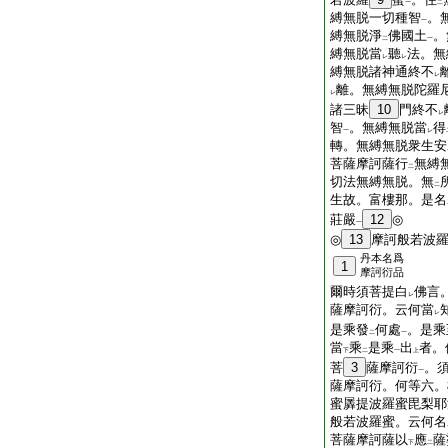
一
二
縛無脱一切種智
。
一
縛無脱淨
佛國土
。
二
一
縛無脱當
聽
法。無
レ
レ
縛無脱諸神通終不
レ
離。無縛無脱陀羅
レ
諸三昧
10
門終不
レ
智
。無縛無脱當
得
一
レ
轉。無縛無脱衆生安
菩薩摩訶薩行
無縛
二
切法無縛無脱。無
二
生故。富樓那。是名
莊嚴
12
◎
一
◎
13
摩訶般若波
丹本名爲
1
摩訶衍品
爾時須菩提白
佛言
レ
薩摩訶衍。云何當
レ
是乘發
何處
。是乘
二
一
當
乘
是乘
出
者。
下
二
一
上
菩
3
薩摩訶衍
。
一
薩摩訶衍。何等六。
蜜羼提波羅蜜毘梨耶
般若波羅蜜。云何名
菩薩摩訶薩以
應
薩
下
二