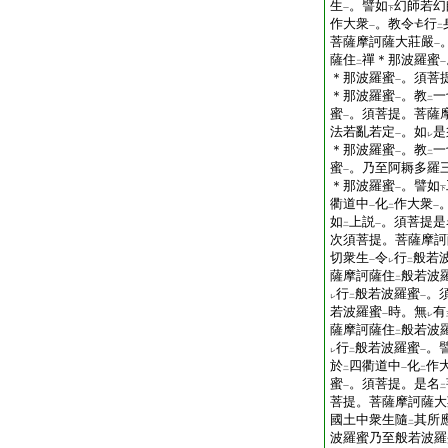
生
。譬如
幻師若幻
一
下
作大衆
。教令
行
一
二
菩薩摩訶薩大莊嚴
一
薩住
禪＊那波羅蜜
二
一
＊那波羅蜜
。須菩
一
＊那波羅蜜
。教
一
一
二
蜜
。須菩提。菩薩
一
法若亂若定
。如
是
一
レ
＊那波羅蜜
。教
一
一
二
蜜
。乃至阿耨多羅
一
＊那波羅蜜
。譬如
一
下
衢道中
化
作大衆
一
二
一
如
上説
。須菩提是
二
一
次須菩提。菩薩摩訶
切衆生
令
行
般若
一
レ
二
薩摩訶薩住
般若波
二
行
般若波羅蜜
。
レ
二
一
若波羅蜜
時。無
有
一
レ
薩摩訶薩住
般若波
二
行
般若波羅蜜
。
レ
二
一
於
四衢道中
化
作
二
一
二
蜜
。須菩提。是名
一
二
菩提。菩薩摩訶薩大
國土中衆生隨
其所
二
波羅蜜乃至般若波羅