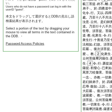
二
一
い。
藐三菩提
終不
離
一
レ
二
Users who do not have a password can log in with the
弟子
。於
四衢道中
userID "guest".
一
二
化令
行。又以
四禪
レ
二
本文をドラッグして選択するとDDBの見出し語
處。乃至十八不共法
検索結果が表示されます。
汝意
云何。是幻師
一
道。乃至行十八不共
Select a portion of the text by dragging your
世尊。須菩提。菩薩
mouse to view all terms in the text contained in
道
教
化衆生
令
行
the DDB. ・
一
二
一
レ
衆生行
十善道乃至
二
Password Access Policies
法相如
幻故。須菩
レ
莊嚴
。復次須菩提
一
蜜
。教
2
化衆生
一
二
云何菩薩摩訶薩住
二
生
4
令
行
羼提
一
レ
二
薩從
初發心
已來如
二
一
罵詈刀杖傷害。菩薩
一念
。亦教
一切衆
一
一
若幻師弟子。於
四
二
忍辱
餘如
上説
。
一
二
一
大莊嚴
。復次須菩
一
波羅蜜
。教
一切衆
一
二
須菩提。云何菩薩摩
教
一切衆生
令
行
二
一
レ
二
菩薩摩訶薩應
薩婆
二