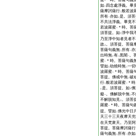
一
如
四念處淨義。畢
二
薩摩訶薩行
般若波
二
所有
亦如
是。須菩
一
レ
不共法淨義。畢竟不
若波羅蜜
＊時。菩
一
須菩提。如
淨中我
下
乃至淨中知者見者不
故
。須菩提。菩薩
上
菩薩句義無
所有
亦
二
一
出時無
有
黒闇
。
レ
二
一
蜜
＊時。菩薩句義
一
譬如
劫燒時無
一切
三
二
波羅蜜
＊時。菩薩
一
菩提。佛戒中無
破
二
行
般若波羅蜜
＊時
二
一
是。須菩提。如
佛
レ
下
癡
。佛解脱中無
不
一
二
不解脱知見
。須菩
上
羅蜜
＊時。菩薩句
一
提。譬如
佛光中日
二
天三十三天夜摩天兜
在天梵衆天。乃至阿
菩提。菩薩摩訶薩行
薩句義無
所有
亦如
二
一