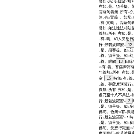
譬如
鳥飛
虚空
無
下
二
一
亦如
是。須菩提。
レ
菩薩句義無
所有
亦
二
一
無
有
實義
。如焔
レ
二
一
レ
有
實義
。菩薩句
レ
二
一
譬如
如法性法相法
二
義無
所有
亦如
是
二
一
レ
有
義。幻人受想行
レ
レ
行
般若波羅蜜
12
二
一
是。須菩提。如
幻
レ
二
義。須菩提。如
幻
レ
二
義。眼觸
13
因縁
レ
有
義。菩薩摩訶
レ
句義無
所有
亦如
二
一
レ
空
15
時無
有
義
一
レ
レ
義。菩薩摩訶薩行
レ
二
義無
所有
亦如
是
二
一
レ
處乃至十八不共法
一
行
般若波羅蜜
2
二
一
是。須菩提。如
多
レ
二
佛陀。色無
有
義
レ
行
般若波羅蜜
＊時
二
一
是。須菩提。如
多
レ
二
佛陀。受想行識無
摩訶薩行
般若波羅