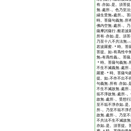
二
有
亦如
是。須菩提
一
レ
無
處所
。色乃至法
二
一
縁生受無
處所
。菩
中
上
時。菩薩句義無
所
二
佛内空無
處所
。乃
二
一
薩摩訶薩行
般若波
二
所有
亦如
是。須菩
一
レ
乃至十八不共法無
上
三
若波羅蜜
＊時。菩
一
菩提。如
有爲性中
下
無
有爲性義
。菩薩
中
上
＊時。菩薩句義無
二
不生不滅義無
處所
二
一
羅蜜
＊時。菩薩句
一
提。如
不作不出不
三
句義無
所有
亦如
二
一
レ
不生不滅故無
處所
二
一
垢不淨故無
處所
。
二
一
故無
處所
。受想行
二
一
至不垢不淨亦如
是
レ
所
。乃至不垢不淨
一
故無
處所
。乃至不
二
一
不共法不生不滅故無
亦如
是。須菩提。
レ
蜜
＊時。菩薩句義