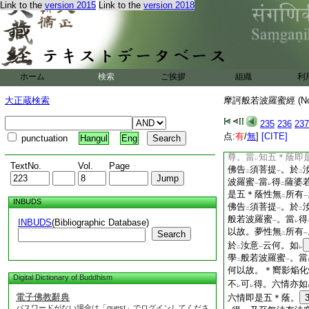
生有
滅不。不也世
Link to the
version 2015
Link to the
version 2018
レ
レ
法能學
般若波羅蜜
二
一
世尊。於
汝意
云何
二
一
如
是世尊。於
汝意
レ
二
滅垢淨
不。不也世
一
有
名字
。非
身非
二
一
レ
二
ホーム
検索
ご挨拶
組織
利
非
意業
。不
生不
二
一
レ
レ
學
般若波羅蜜
得
二
一
二
大正蔵検索
摩訶般若波羅蜜經 (N
薩摩訶薩若能如
是
レ
薩婆若
。以
無所得
一
二
235
236
237
菩薩摩訶薩應
如
是
下
レ
点:
有
/
無
]
[CITE]
punctuation
Hangul
Eng
耨多羅三藐三菩提
上
尊。當
知五＊蔭即
レ
TextNo.
Vol.
Page
佛告
須菩提
。於
二
一
二
波羅蜜
當
得
薩婆
一
レ
二
是五＊蔭性無
所有
二
一
INBUDS
佛告
須菩提
。於
二
一
二
般若波羅蜜
。當
得
INBUDS
(Bibliographic Database)
一
レ
以故。夢性無
所有
Search
二
一
於
汝意
云何。如
二
一
レ
學
般若波羅蜜
。當
二
一
何以故。＊嚮影焔化
Digital Dictionary of Buddhism
不
可
得。六情亦如
レ
レ
電子佛教辭典
六情即是五＊蔭。
パスワードがない場合は「guest」でログインしてくださ