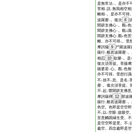
是無常法
。是亦不
一
苦相
説
無我相空相
一
二
離相
。是亦不可得
一
波羅蜜
。復次
8
一
聞辟支佛心
。觀
色
一
中
聞辟支佛心
。觀
識
一
中
聞辟支佛心
觀
色苦
一
中
離。亦不可得
。受
上
摩訶薩
9
尸羅波羅
薩行
般若波羅蜜
。
二
一
相忍
10
欲樂
。是
一
復次須菩提。菩薩摩
薩婆若
心。觀
色無
一
二
亦不可得。受想行識
不
捨不
息。是名
レ
レ
二
蜜
。復次須菩提。
一
不
起
聲聞辟支佛意
レ
二
摩訶薩禪
12
那波
薩行
般若波羅蜜
。
二
一
色空。色即是空空即
不
以
空眼
故眼空
レ
二
一
至意觸因縁生受。不
是空空即是受。不
レ
處空。四念處即是空