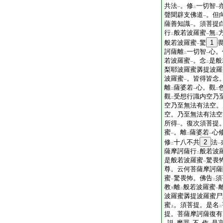
共法
。修
一切智
一
二
一
聲聞辟支佛道
。但
一
薩善知識
。須菩提
一
行
般若波羅蜜
無
二
一
二
般若波羅蜜
驚
1
一
訶薩離
一切智
心。
二
一
若波羅蜜
。念
是般
一
二
梨耶波羅蜜羼提波羅
波羅蜜
。皆得皆念
一
離
薩婆若
心。觀
二
一
二
觀
受想行識内空乃
二
空乃至無法有法空。
空。乃至無法有法空
所得
。復次須菩提
一
蜜
。離
薩婆若
心
一
二
一
修
十八不共
2
法
二
一
薩摩訶薩行
般若波
二
是般若波羅蜜
驚畏
一
尊。云何菩薩摩訶薩
蜜
驚畏怖。佛告
須
一
二
教
離
般若波羅蜜
下
二
一
波羅蜜羼提波羅蜜尸
蜜
。須菩提。是名
上
二
提。菩薩摩訶薩復有
説
魔罪
不
作
是