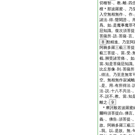
切種智
。教
離
四
一
レ
二
檀＊那波羅蜜
。乃
一
入空無相無作
。作
一
二
諸法
得
聲聞證
。
一
二
一
爲。如
是魔事魔罪
レ
惡知識。復次須菩提
菩薩所
語
菩薩
言
一
二
一
8
懃精進。乃至阿
阿耨多羅三藐三菩提
藐三菩提
。當
受
一
レ
二
截
脚受諸苦痛
。如
レ
一
當
知是菩薩惡知識
レ
比丘形像
到
菩薩所
一
二
得法。乃至意無常
レ
空。無相無作寂滅離
是。用
有所得法
レ
二
一
法
説
十八不共法
一
二
一
不
説不
教。當
知
レ
レ
レ
離之
9
一
＊摩訶般若波羅蜜
爾時須菩提白
佛言
レ
義
。佛告
須菩提
一
二
一
故。阿耨多羅三藐三
我。以
是故。無
レ
レ
二