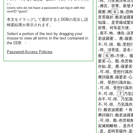
得。乃至無法有法
レ
い。
佛言。世尊。新發
レ
Users who do not have a password can log in with the
userID "guest".
羅蜜
將
4
無
恐
一
レ
二
意菩薩於
般若波羅
二
本文をドラッグして選択するとDDBの見出し語
知識
。是菩薩或驚
一
検索結果が表示されます。
世尊。何等是方便。
畏不
怖。佛告
須
Select a portion of the text by dragging your
レ
レ
二
mouse to view all terms in the text contained in
若波羅蜜
。應
薩婆
一
二
the DDB. ・
不
可
得。觀
受想
レ
レ
二
得。須菩提。是名
Password Access Policies
レ
下
蜜
6
有
方便
。
一
中
上
婆若
心。觀
色苦相
一
二
亦如
是。應
薩婆若
レ
二
可
得。受想行識亦
レ
レ
摩訶薩應
薩婆若
心
二
一
得。受想行識亦如
レ
レ
可
得。受想行識亦
レ
レ
不
可
得。
7
乃至
レ
レ
亦不
可
得。乃至識
レ
レ
不
可
得。乃至識亦
レ
レ
行
般若波羅蜜
＊有
二
一
摩訶薩行
般若波羅
二
可
得。觀
色苦相
レ
レ
二
寂滅相離相
。是亦
一
是。是時菩薩作
是
レ
二