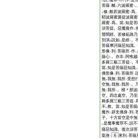
レ
二
一
レ
二
菩薩
離
六波羅蜜
一
二
一
修
般若波羅蜜
爲
レ
二
一
耶波羅蜜羼提波羅蜜
羅蜜
爲。當
知是菩
一
レ
須菩提。惡魔復作
二
聲聞經。若修妬路乃
別演
説如
是經
。
四
レ
一
菩薩摩訶薩惡知識。
形像
到
菩薩所
作
一
二
一
二
薩心
。亦非
阿惟越
一
二
多羅三藐三菩提
。
一
當
知是菩薩惡知識
レ
佛形像
到
菩薩所
一
二
一
無
我無
我所
受想
レ
二
一
空無
我無
我所
。
レ
二
一
無
我所
。檀＊那波
二
一
空。四念處空。乃至
耨多羅三藐三菩提
一
不
教。當
知是菩薩
レ
レ
魔作
辟支佛身
到
二
一
二
子。十方皆空是中無
是魔事魔罪不
説不
レ
レ
薩惡知識。復次須菩
梨身
6
來到
菩薩
一
二