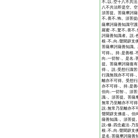
不
以
空十八不共法
レ
二
八不共法即是空。空
須菩提。菩薩摩訶薩
不
畏不
怖。須菩提
レ
レ
薩摩訶薩善知識守護
羅蜜
不
驚不
畏不
一
レ
レ
レ
訶薩善知識者。説
二
根
不
向
聲聞辟支
一
レ
二
菩薩摩訶薩善知識。
可得
。持
是善根
上
二
一
向
一切智
。是名
二
一
二
提。菩薩摩訶薩復有
得
。説
受想行識苦
一
二
行識無我亦不可得
一
離亦不可得。受想行
亦不可得
。持
是善
一
二
但向
一切智
。須菩
二
一
識
。須菩提。菩薩
一
無常乃至離亦不可得
説
無常乃至離亦不
二
聲聞辟支佛道
。但
一
薩善知識
。須菩提
一
説
修
四念處法
乃
下
二
一
根
不
向
聲聞辟支
一
レ
二
是名
菩薩摩訶薩善
二