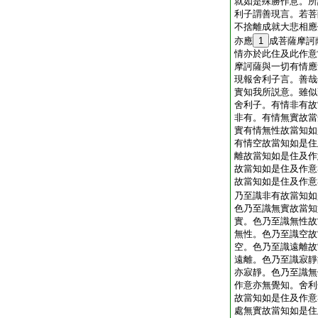
就如是殊勝作意。所
利子謂善現言。若菩
不捨離成就大悲相應
亦應
1
成菩薩摩訶
情亦於此住及此作意
摩訶薩與一切有情應
現報舍利子言。善哉
實知我所説意。雖似
舍利子。有情非有故
非有。有情無實故當
實有情無性故當知如
有情空故當知如是住
離故當知如是住及作
故當知如是住及作意
故當知如是住及作意
乃至識非有故當知如
色乃至識無實故當知
實。色乃至識無性故
無性。色乃至識空故
空。色乃至識遠離故
遠離。色乃至識寂靜
亦寂靜。色乃至識無
作意亦無覺知。舍利
故當知如是住及作意
處無實故當知如是住