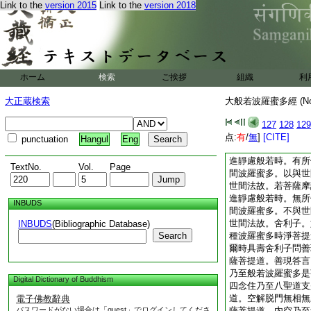
Link to the
version 2015
Link to the
version 2018
施者。二者不執彼爲
果。是菩薩摩訶薩行
利子。若菩薩摩訶薩
福普施有情。於諸有
情平等共有迴向無上
不見少相。由都無所
ホーム
検索
ご挨拶
組織
利
施波羅蜜多。何縁此
同共行故。能動能出
大正蔵検索
大般若波羅蜜多經 (N
世布施波羅蜜多。舍
安忍精進靜慮般若波
127
128
129
淨戒安忍精進靜慮般
点:
有
/
無
]
[CITE]
punctuation
Hangul
Eng
言。舍利子。若菩薩
進靜慮般若時。有所
TextNo.
Vol.
Page
間波羅蜜多。以與世
世間法故。若菩薩摩
進靜慮般若時。無所
INBUDS
間波羅蜜多。不與世
世間法故。舍利子。
INBUDS
(Bibliographic Database)
Search
種波羅蜜多時淨菩提
爾時具壽舍利子問善
薩菩提道。善現答言
乃至般若波羅蜜多是
Digital Dictionary of Buddhism
四念住乃至八聖道支
道。空解脱門無相無
電子佛教辭典
パスワードがない場合は「guest」でログインしてくださ
薩菩提道。内空乃至