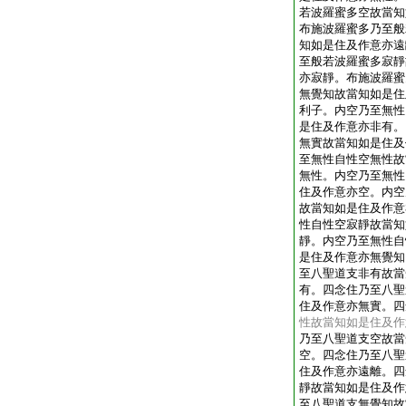
若波羅蜜多空故當知
布施波羅蜜多乃至般
知如是住及作意亦遠
至般若波羅蜜多寂靜
亦寂靜。布施波羅蜜
無覺知故當知如是住
利子。内空乃至無性
是住及作意亦非有。
無實故當知如是住及
至無性自性空無性故
無性。内空乃至無性
住及作意亦空。内空
故當知如是住及作意
性自性空寂靜故當知
靜。内空乃至無性自
是住及作意亦無覺知
至八聖道支非有故當
有。四念住乃至八聖
住及作意亦無實。四
性故當知如是住及作
乃至八聖道支空故當
空。四念住乃至八聖
住及作意亦遠離。四
靜故當知如是住及作
至八聖道支無覺知故