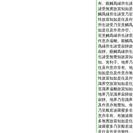
有。眼觸爲縁所生諸
諸受無實故當知如是
觸爲縁所生諸受乃至
性故當知如是住及作
所生諸受乃至意觸爲
如是住及作意亦空。
至意觸爲縁所生諸受
作意亦遠離。眼觸爲
爲縁所生諸受寂靜故
寂靜。眼觸爲縁所生
生諸受無覺知故當知
知。舍利子。地界乃
住及作意亦非有。地
知如是住及作意亦無
性故當知如是住及作
識界空故當知如是住
至識界遠離故當知如
地界乃至識界寂靜故
寂靜。地界乃至識界
及作意亦無覺知。舍
乃至般若波羅蜜多非
意亦非有。布施波羅
多無實故當知如是住
波羅蜜多乃至般若波
是住及作意亦無性。