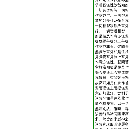
切相智無性故當知如
一切智道相智一切相
作意亦空。一切智道
當知如是住及作意亦
一切相智寂靜故當知
靜。一切智道相智一
如是住及作意亦無覺
提獨覺菩提無上菩提
作意亦非有。聲聞菩
無實故當知如是住及
提獨覺菩提無上菩提
作意亦無性。聲聞菩
空故當知如是住及作
覺菩提無上菩提遠離
亦遠離。聲聞菩提獨
故當知如是住及作意
覺菩提無上菩提無覺
意亦無覺知。舍利子
訶薩於如是住及此作
情亦無差別。以一切
無差別故。爾時世尊
汝善能爲諸菩薩摩訶
多。此皆如來威神之
訶薩宣説般若波羅蜜