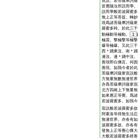
宣説。若菩薩摩訶薩
皆應隨汝所説而學。
説而學般若波羅蜜多
無上正等菩提。轉妙
現爲諸菩薩摩訶薩衆
羅蜜多時。於此三千
動極動等極動。
1
極震。撃極撃等極撃
爆等極爆。又此三千
西＊踊東沒。南＊踊
邊沒。邊＊踊中沒。
善現即白佛言。何因
善現。如我今者於此
菩薩摩訶薩衆宣説般
方無量無數無邊世界
亦爲菩薩摩訶薩衆宣
北方四維上下無量無
如來應正等覺。爲諸
若波羅蜜多。如我今
宣説般若波羅蜜多故
阿素洛等得無生法忍
無邊世界。亦各有如
波羅蜜多故。亦各有
發無上正等覺心獲大
大般若波羅蜜多經卷