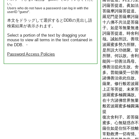
い。
訶薩菩提道。眞如法
Users who do not have a password can log in with the
菩薩摩訶薩菩提道。
userID "guest".
羅尼門是菩薩摩訶薩
本文をドラッグして選択するとDDBの見出し語
十八佛不共法是菩薩
検索結果が表示されます。
子。如是等無量無邊
訶薩菩提道。時舍利
Select a portion of the text by dragging your
哉。誠如所説。善現
mouse to view all terms in the text contained in
波羅蜜多勢力所辦。
the DDB. ・
是所説大功徳聚。皆
Password Access Policies
所辦。何以故。舍利
能與一切善法爲母。
佛善法從此生故。舍
多。普能攝受一切善
諸佛善法依此住故。
薩衆。修行般若波羅
上正等菩提。未來菩
波羅蜜多極圓滿故。
在十方諸佛世界無量
般若波羅蜜多極圓滿
提
復次舍利子。若菩薩
蜜多。心無疑惑亦不
薩住如是住恒不捨離
常勤救濟一切有情。