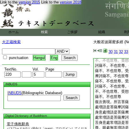
Link to the
version 2015
Link to the
version 2018
増語是菩薩摩訶薩不
無願増語是菩薩摩訶
靜増語是菩薩摩訶薩
識寂靜増語是菩薩摩
不寂靜増語是菩薩摩
想行識不寂靜増語是
ホーム
検索
ご挨拶
組織
利
世尊。色遠離増語是
尊。受想行識遠離増
大正蔵検索
大般若波羅蜜多經 (N
也世尊。色不遠離増
也世尊。受想行識不
30
31
32
33
薩不。不也世尊。色
punctuation
Hangul
Eng
不。不也世尊。受想
訶薩不。不也世尊。
TextNo.
Vol.
Page
薩不。不也世尊。受
摩訶薩不。不也世尊
薩不。不也世尊。受
INBUDS
訶薩不。不也世尊。
不。不也世尊。受想
INBUDS
(Bibliographic Database)
薩不。不也世尊
Search
復次善現。所言菩薩
處増語是菩薩摩訶薩
身意處増語是菩薩摩
Digital Dictionary of Buddhism
處常増語是菩薩摩訶
舌身意處常増語是菩
電子佛教辭典
尊。眼處無常増語是
パスワードがない場合は「guest」でログインしてくださ