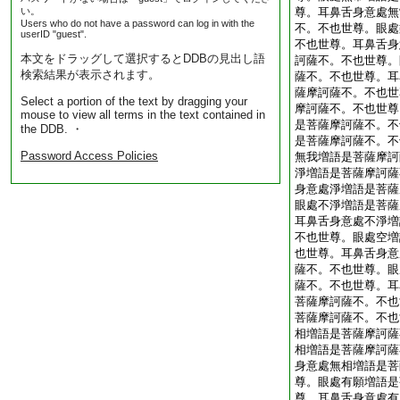
い。
尊。耳鼻舌身意處無
Users who do not have a password can log in with the
不。不也世尊。眼處
userID "guest".
不也世尊。耳鼻舌身
本文をドラッグして選択するとDDBの見出し語
訶薩不。不也世尊。
検索結果が表示されます。
薩不。不也世尊。耳
薩摩訶薩不。不也世
Select a portion of the text by dragging your
摩訶薩不。不也世尊
mouse to view all terms in the text contained in
是菩薩摩訶薩不。不
the DDB. ・
是菩薩摩訶薩不。不
Password Access Policies
無我増語是菩薩摩訶
淨増語是菩薩摩訶薩
身意處淨増語是菩薩
眼處不淨増語是菩薩
耳鼻舌身意處不淨増
不也世尊。眼處空増
也世尊。耳鼻舌身意
薩不。不也世尊。眼
薩不。不也世尊。耳
菩薩摩訶薩不。不也
菩薩摩訶薩不。不也
相増語是菩薩摩訶薩
相増語是菩薩摩訶薩
身意處無相増語是菩
尊。眼處有願増語是
尊。耳鼻舌身意處有