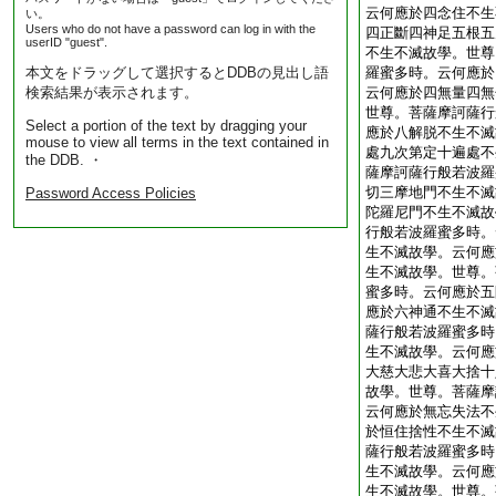
云何應於四念住不生
い。
Users who do not have a password can log in with the
四正斷四神足五根五
userID "guest".
不生不滅故學。世尊
本文をドラッグして選択するとDDBの見出し語
羅蜜多時。云何應於
検索結果が表示されます。
云何應於四無量四無
世尊。菩薩摩訶薩行
Select a portion of the text by dragging your
應於八解脱不生不滅
mouse to view all terms in the text contained in
處九次第定十遍處不
the DDB. ・
薩摩訶薩行般若波羅
切三摩地門不生不滅
Password Access Policies
陀羅尼門不生不滅故
行般若波羅蜜多時。
生不滅故學。云何應
生不滅故學。世尊。
蜜多時。云何應於五
應於六神通不生不滅
薩行般若波羅蜜多時
生不滅故學。云何應
大慈大悲大喜大捨十
故學。世尊。菩薩摩
云何應於無忘失法不
於恒住捨性不生不滅
薩行般若波羅蜜多時
生不滅故學。云何應
生不滅故學。世尊。