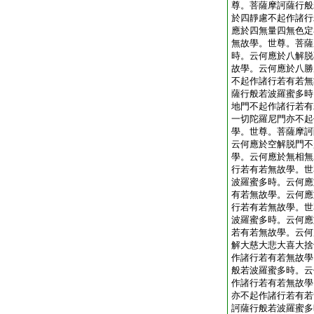
尊。菩薩摩訶薩行般
於四靜慮不起作諸行
應於四無量四無色定
無故學。世尊。菩薩
時。云何應於八解脱
故學。云何應於八勝
不起作諸行若有若無
薩行般若波羅蜜多時
地門不起作諸行若有
一切陀羅尼門亦不起
學。世尊。菩薩摩訶
云何應於空解脱門不
學。云何應於無相無
行若有若無故學。世
波羅蜜多時。云何應
有若無故學。云何應
行若有若無故學。世
波羅蜜多時。云何應
若有若無故學。云何
解大慈大悲大喜大捨
作諸行若有若無故學
般若波羅蜜多時。云
作諸行若有若無故學
亦不起作諸行若有若
訶薩行般若波羅蜜多