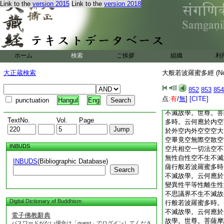
Link to the
version 2015
Link to the
version 2018
學。世尊。菩薩摩訶
何應於眼觸爲縁所生
云何應於耳鼻舌身意
不滅故學。世尊。菩
多時。云何應於地界
於水火風空識界不生
ホーム
検索
ご挨拶
組織
利
摩訶薩行般若波羅蜜
不生不滅故學。云何
大正蔵検索
大般若波羅蜜多經 (N
受愛取有生老死愁歎
學。世尊。菩薩摩訶
852
853
854
何應於布施波羅蜜多
点:
有
/
無
]
[CITE]
punctuation
Hangul
Eng
應於淨戒安忍精進靜
不滅故學。世尊。菩
TextNo.
Vol.
Page
多時。云何應於内空
於外空内外空空空大
空畢竟空無際空散空
INBUDS
空共相空一切法空不
無性自性空不生不滅
INBUDS
(Bibliographic Database)
薩行般若波羅蜜多時
Search
不滅故學。云何應於
變異性平等性離生性
不思議界不生不滅故
Digital Dictionary of Buddhism
行般若波羅蜜多時。
不滅故學。云何應於
電子佛教辭典
故學。世尊。菩薩摩
パスワードがない場合は「guest」でログインしてくださ