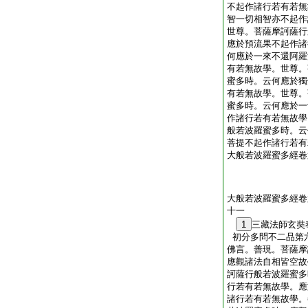
不起作諸行若有若無
智一切相智亦不起作
世尊。菩薩摩訶薩行
應於預流果不起作諸
何應於一來不還阿羅
有若無故學。世尊。
蜜多時。云何應於獨
有若無故學。世尊。
蜜多時。云何應於一
作諸行若有若無故學
般若波羅蜜多時。云
菩提不起作諸行若有
大般若波羅蜜多經卷
大般若波羅蜜多經卷
十一
1
三藏法師玄
初分多問不二品第
佛言。善現。菩薩摩
應觀諸法自相皆空故
訶薩行般若波羅蜜多
行若有若無故學。應
諸行若有若無故學。