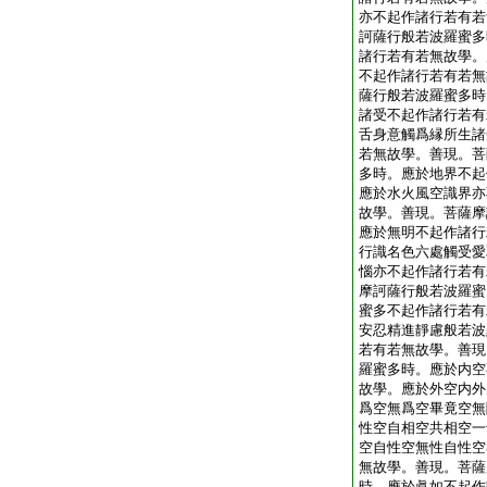
亦不起作諸行若有若
訶薩行般若波羅蜜多
諸行若有若無故學。
不起作諸行若有若無
薩行般若波羅蜜多時
諸受不起作諸行若有
舌身意觸爲縁所生諸
若無故學。善現。菩
多時。應於地界不起
應於水火風空識界亦
故學。善現。菩薩摩
應於無明不起作諸行
行識名色六處觸受愛
惱亦不起作諸行若有
摩訶薩行般若波羅蜜
蜜多不起作諸行若有
安忍精進靜慮般若波
若有若無故學。善現
羅蜜多時。應於内空
故學。應於外空内外
爲空無爲空畢竟空無
性空自相空共相空一
空自性空無性自性空
無故學。善現。菩薩
時。應於眞如不起作