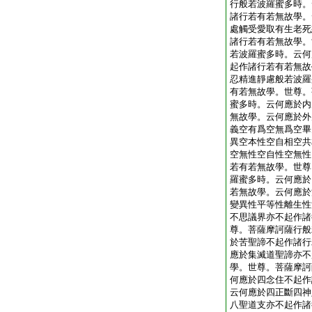
行般若波羅蜜多時。
諸行若有若無故學。
處觸受愛取有生老死
諸行若有若無故學。
若波羅蜜多時。云何
起作諸行若有若無故
忍精進靜慮般若波羅
有若無故學。世尊。
蜜多時。云何應於内
無故學。云何應於外
義空有爲空無爲空畢
異空本性空自相空共
空無性空自性空無性
若有若無故學。世尊
羅蜜多時。云何應於
若無故學。云何應於
變異性平等性離生性
不思議界亦不起作諸
尊。菩薩摩訶薩行般
於苦聖諦不起作諸行
應於集滅道聖諦亦不
學。世尊。菩薩摩訶
何應於四念住不起作
云何應於四正斷四神
八聖道支亦不起作諸