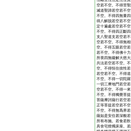
空若不空。不得苦聖
滅道聖諦若空若不空
不空。不得四無量四
得八解脱若空若不空
定十遍處若空若不空
不空。不得四正斷四
支八聖道支若空若不
空若不空。不得無相
空。不得五眼若空若
若不空。不得佛十力
所畏四無礙解大慈大
共法若空若不空。不
空。不得恒住捨性若
若空若不空。不得道
不空。不得一切陀羅
一切三摩地門若空若
空若不空。不得一來
不空。不得獨覺菩提
菩薩摩訶薩行若空若
正等菩提若空若不空
不空。不得無爲界若
薩如是安住甚深般若
所有布施。若食若飮
具舍宅燈燭床座。若