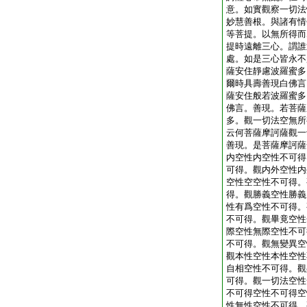
意。如實觀察一切法
妙慧善根。與諸有情
等菩提。以無所得而
提時遠離三心。謂誰
處。如是三心皆永不
薩安住靜慮波羅蜜多
爾時具壽善現白佛言
薩安住般若波羅蜜多
佛言。善現。若菩薩
多。觀一切法空無所
云何菩薩摩訶薩觀一
善現。是菩薩摩訶薩
内空性内空性不可得
可得。觀内外空性内
空性空空性不可得。
得。觀勝義空性勝義
性有爲空性不可得。
不可得。觀畢竟空性
際空性無際空性不可
不可得。觀無變異空
觀本性空性本性空性
自相空性不可得。觀
可得。觀一切法空性
不可得空性不可得空
性無性空性不可得。