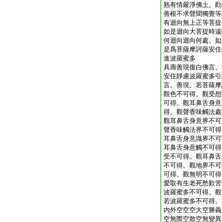
熟有情嚴淨佛土。勸
善根不求聲聞獨覺等
有迴向無上正等菩提
如是迴向大菩提時遠
何迴向迴向何處。如
是爲菩薩摩訶薩安住
進波羅蜜多
具壽善現復白佛言。
安住靜慮波羅蜜多引
言。善現。若菩薩摩
觀色不可得。觀受想
可得。觀耳鼻舌身意
得。觀聲香味觸法處
觀耳鼻舌身意界不可
聲香味觸法界不可得
耳鼻舌身意識界不可
耳鼻舌身意觸不可得
受不可得。觀耳鼻舌
不可得。觀地界不可
可得。觀無明不可得
愛取有生老死愁歎苦
波羅蜜多不可得。觀
若波羅蜜多不可得。
内外空空空大空勝義
空無際空散空無變異