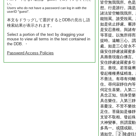
皆空無我我所。色是
い。
想。行是誰行。識是
Users who do not have a password can log in with the
userID "guest".
諸法皆空離我我所。
能毀罵。誰受毀罵。
本文をドラッグして選択するとDDBの見出し語
如是依止靜慮。審諦
検索結果が表示されます。
是安忍善根。與諸有
Select a portion of the text by dragging your
等菩提。以無所得而
mouse to view all terms in the text contained in
提時。遠離三心。謂
the DDB. ・
處。如是三心皆永不
薩安住靜慮波羅蜜多
Password Access Policies
具壽善現復白佛言。
安住靜慮波羅蜜多引
言。善現。若菩薩摩
發起種種勇猛精進。
不善法。有尋有伺離
住。尋伺寂靜住内等
伺定生喜樂。入第二
具念正知。領身受樂
具念樂住。入第三靜
喜憂沒。不苦不樂捨
足住。菩薩如是修靜
支皆不取相。發起殊
大神變事。所謂震動
多爲一。或隱或顯。
過如空。
2
陵虚往