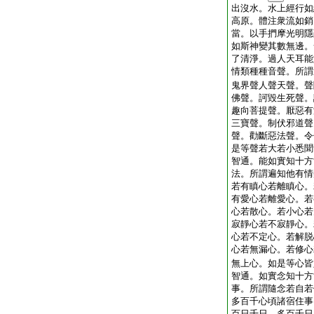
出沒水。水上經行如
高原。體注衆流如銷
當。以手捫摩光明隱
如斯神變其數無邊。
了清淨。過人天耳能
情類種種音聲。所謂
鬼界聲人聲天聲。聲
佛聲。訶毀生死聲。
趣向菩提聲。厭惡有
三寶聲。制伏邪道聲
聲。勸斷惡法聲。令
是等聲若大若小悉聞
智通。能如實知十方
法。所謂遍知他有情
若有瞋心若離瞋心。
有愛心若離愛心。若
心若散心。若小心若
寂靜心若不寂靜心。
心若不定心。若解脱
心若無漏心。若修心
無上心。如是等心皆
智通。如實念知十方
事。所謂隨念若自若
多百千心頃諸宿住事
百日千日。多百千日