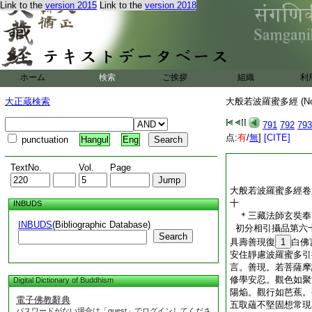
薩安住靜慮波羅蜜多
Link to the
version 2015
Link to the
version 2018
貪倶行心。瞋倶行心
倶行心。慳倶行心。
淨戒倶行之心。但常
意。復持如是功徳善
與諸有情平等共有迴
無所得而爲方便。如
ホーム
検索
ご挨拶
組織
利
三心。謂誰迴向用何
心皆永不起。善現。
大正蔵検索
大般若波羅蜜多經 (N
慮波羅蜜多引攝淨戒
791
792
793
大般若波羅蜜多經卷
点:
有
/
無
]
[CITE]
punctuation
Hangul
Eng
TextNo.
Vol.
Page
大般若波羅蜜多經卷
十
INBUDS
＊三藏法師玄奘
INBUDS
(Bibliographic Database)
初分相引攝品第六
Search
具壽善現復
1
白佛
安住靜慮波羅蜜多引
言。善現。若菩薩摩
修學安忍。觀色如聚
Digital Dictionary of Buddhism
陽焔。觀行如芭蕉。
電子佛教辭典
五取蘊不堅固想常現
パスワードがない場合は「guest」でログインしてくださ