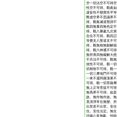
空一切法空不可得空
性空不可得。觀眞如
虚妄性不變異性平等
際虚空界不思議界不
得。觀集滅道聖諦不
觀四無量四無色定不
得。觀八勝處九次第
念住不可得。觀四正
等覺支八聖道支不可
得。觀無相無願解脱
得。觀六神通不可得
無所畏四無礙解大慈
不共法不可得。觀無
捨性不可得。觀一切
切相智不可得。觀一
一切三摩地門不可得
一來不還阿羅漢果不
可得。觀一切菩薩摩
無上正等菩提不可得
無爲界不可得。如是
故。無作無作故。無
竟清淨常住無變。所
出世若不出世。安住
住。安住法定。無生
訶薩心常無亂。恒時