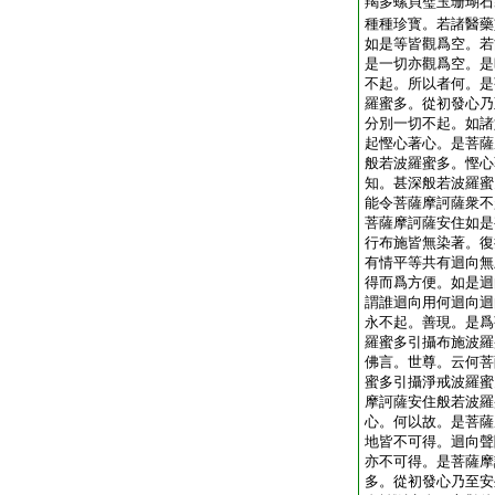
羯多螺貝璧玉珊瑚石
種種珍寳。若諸醫藥
如是等皆觀爲空。若
是一切亦觀爲空。是
不起。所以者何。是
羅蜜多。從初發心乃
分別一切不起。如諸
起慳心著心。是菩薩
般若波羅蜜多。慳心
知。甚深般若波羅蜜
能令菩薩摩訶薩衆不
菩薩摩訶薩安住如是
行布施皆無染著。復
有情平等共有迴向無
得而爲方便。如是迴
謂誰迴向用何迴向迴
永不起。善現。是爲
羅蜜多引攝布施波羅
佛言。世尊。云何菩
蜜多引攝淨戒波羅蜜
摩訶薩安住般若波羅
心。何以故。是菩薩
地皆不可得。迴向聲
亦不可得。是菩薩摩
多。從初發心乃至安