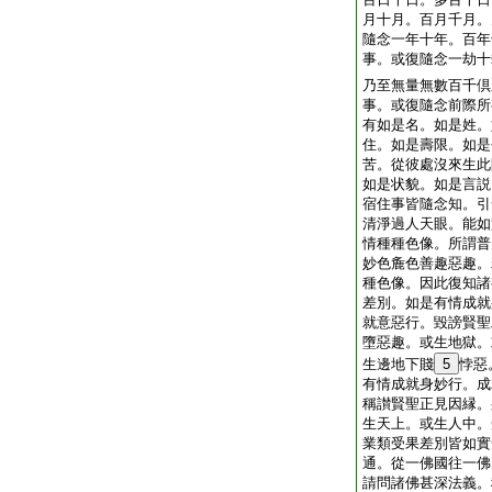
月十月。百月千月。
隨念一年十年。百年
事。或復隨念一劫十
乃至無量無數百千倶
事。或復隨念前際所
有如是名。如是姓。
住。如是壽限。如是
苦。從彼處沒來生此
如是状貌。如是言説
宿住事皆隨念知。引
清淨過人天眼。能如
情種種色像。所謂普
妙色麁色善趣惡趣。
種色像。因此復知諸
差別。如是有情成就
就意惡行。毀謗賢聖
墮惡趣。或生地獄。
生邊地下賤
5
悖惡
有情成就身妙行。成
稱讃賢聖正見因縁。
生天上。或生人中。
業類受果差別皆如實
通。從一佛國往一佛
請問諸佛甚深法義。