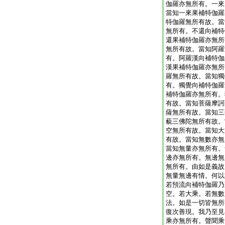
伽羅亦無所有。一來
當知一來果補特伽羅
特伽羅無所有故。當
無所有。不還向補特
還果補特伽羅亦無所
無所有故。當知阿羅
有。阿羅漢向補特伽
漢果補特伽羅亦無所
羅無所有故。當知獨
有。獨覺向補特伽羅
補特伽羅亦無所有。
有故。當知菩薩摩訶
薩無所有故。當知三
藐三佛陀無所有故。
空無所有故。當知大
有故。當知無數亦無
當知無量亦無所有。
邊亦無所有。無邊無
無所有。由如是義故
無量無邊有情。何以
若預流向補特伽羅乃
空。若大乘。若無數
法。如是一切皆無所
復次善現。我乃至見
乘亦無所有。聲聞乘