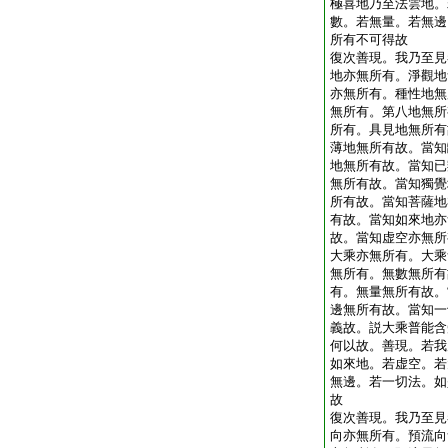
極喜地乃至法雲地。
數。若無量。若無邊
所有不可得故
復次善現。我乃至見
地亦無所有。淨觀地
亦無所有。種性地無
無所有。第八地無所
所有。具見地無所有
薄地無所有故。當知
地無所有故。當知已
無所有故。當知獨覺
所有故。當知菩薩地
有故。當知如來地亦
故。當知虚空亦無所
大乘亦無所有。大乘
無所有。無數無所有
有。無量無所有故。
邊無所有故。當知一
義故。説大乘普能含
何以故。善現。若我
如來地。若虚空。若
無邊。若一切法。如
故
復次善現。我乃至見
向亦無所有。預流向