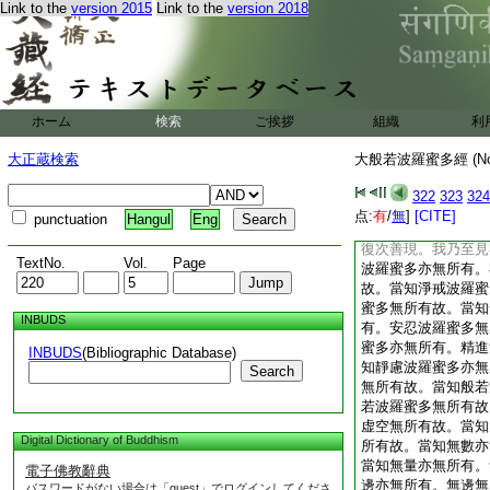
Link to the
version 2015
Link to the
version 2018
有。無性空無所有故
自性空無所有故。當
有。無性自性空無所
有。虚空無所有故。
無所有故。當知無數
故。當知無量亦無所
ホーム
検索
ご挨拶
組織
利
無邊亦無所有。無邊
亦無所有。由如是義
大正蔵検索
大般若波羅蜜多經 (N
數無量無邊有情。何
者。若内空乃至無性
322
323
324
若無數。若無量。若
点:
有
/
無
]
[CITE]
punctuation
Hangul
Eng
皆無所有不可得故
復次善現。我乃至見
TextNo.
Vol.
Page
波羅蜜多亦無所有。
故。當知淨戒波羅蜜
蜜多無所有故。當知
INBUDS
有。安忍波羅蜜多無
蜜多亦無所有。精進
INBUDS
(Bibliographic Database)
知靜慮波羅蜜多亦無
Search
無所有故。當知般若
若波羅蜜多無所有故
虚空無所有故。當知
Digital Dictionary of Buddhism
所有故。當知無數亦
當知無量亦無所有。
電子佛教辭典
邊亦無所有。無邊無
パスワードがない場合は「guest」でログインしてくださ