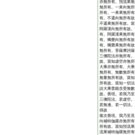
亦無所有。預流果無
無所有。一來向無所
所有。一來果無所有
有。不還向無所有故
不還果無所有故。當
阿羅漢向無所有故。
有。阿羅漢果無所有
有。獨覺向無所有故
有。獨覺果無所有故
無所有。菩薩摩訶薩
三佛陀法亦無所有。
故。當知虚空亦無所
大乘亦無所有。大乘
無所有。無數無所有
無量無所有故。當知
所有故。當知一切法
説大乘普能含受無數
故。善現。若我乃至
三佛陀法。若虚空。
若無邊。若一切法。
得故
復次善現。我乃至見
向補特伽羅亦無所有
所有故。當知預流果
流果補特伽羅無所有