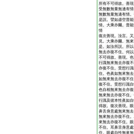
所有不可得故。善現
受無數無量無邊有情
無數無量無邊有情。
是説。譬如虚空普能
情。大乘亦爾。普能
情
復次善現。汝言。又
見。大乘亦爾。無來
是。如汝所説。所以
無去亦復不住。何以
不可得故。善現。色
行識無來無去亦復不
亦復不住。受想行識
住。色眞如無來無去
如無來無去亦復不住
復不住。受想行識自
色自相無來無去亦復
無來無去亦復不住。
行識及彼本性眞如自
得故。復次善現。眼
鼻舌身意處無來無去
無來無去亦復不住。
來無去亦復不住。眼
不住。耳鼻舌身意處
住。眼處自性無來無