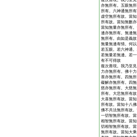
亦無所有。五眼無所
所有。六神通無所有
虚空無所有故。當知
所有故。當知無數亦
當知無量亦無所有。
邊亦無所有。無邊無
無所有。由如是義故
無量無邊有情。何以
若五眼。若六神通。
若無量若無邊。若一
有不可得故
復次善現。我乃至見
力亦無所有。佛十力
畏亦無所有。四無所
礙解亦無所有。四無
慈亦無所有。大慈無
所有。大悲無所有故
大喜無所有故。當知
所有故。當知十八佛
佛不共法無所有故。
一切智無所有故。當
相智無所有故。當知
切相智無所有故。當
無所有故。當知大乘