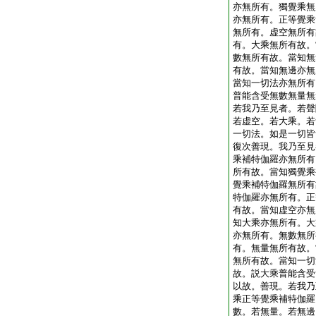
亦無所有。獨覺乘無
亦無所有。正等覺乘
無所有。虚空無所有
有。大乘無所有故。
數無所有故。當知無
有故。當知無邊亦無
當知一切法亦無所有
普能含受無數無量無
若我乃至見者。若聲
若虚空。若大乘。若
一切法。如是一切皆
復次善現。我乃至見
乘補特伽羅亦無所有
所有故。當知獨覺乘
覺乘補特伽羅無所有
特伽羅亦無所有。正
有故。當知虚空亦無
知大乘亦無所有。大
亦無所有。無數無所
有。無量無所有故。
無所有故。當知一切
故。説大乘普能含受
以故。善現。若我乃
乘正等覺乘補特伽羅
數。若無量。若無邊