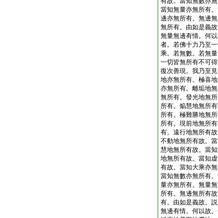
有故。當知無數亦無
當知無量亦無所有。
邊亦無所有。無邊無
無所有。由如是義故
無量無邊有情。何以
者。若佛十力乃至一
乘。若無數。若無量
一切皆無所有不可得
復次善現。我乃至見
地亦無所有。極喜地
亦無所有。離垢地無
無所有。發光地無所
所有。焔慧地無所有
所有。極難勝地無所
所有。現前地無所有
有。遠行地無所有故
不動地無所有故。當
慧地無所有故。當知
地無所有故。當知虚
有故。當知大乘亦無
當知無數亦無所有。
量亦無所有。無量無
所有。無邊無所有故
有。由如是義故。説
無邊有情。何以故。