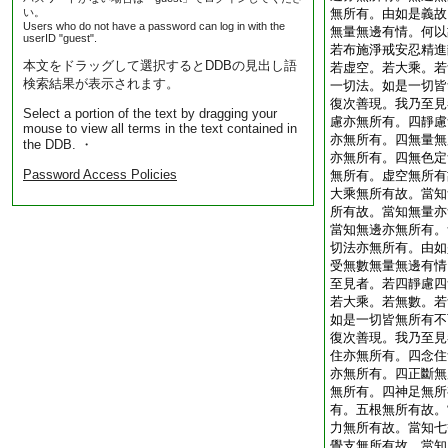
い。
無所有。由如是義故
Users who do not have a password can log in with the
無量無邊有情。何以
userID "guest".
若布施淨戒安忍精進
本文をドラッグして選択するとDDBの見出し語
若虚空。若大乘。若
検索結果が表示されます。
一切法。如是一切皆
復次善現。我乃至見
Select a portion of the text by dragging your
慮亦無所有。四靜慮
mouse to view all terms in the text contained in
亦無所有。四無量無
the DDB. ・
亦無所有。四無色定
Password Access Policies
無所有。虚空無所有
大乘無所有故。當知
所有故。當知無量亦
當知無邊亦無所有。
切法亦無所有。由如
受無數無量無邊有情
至見者。若四靜慮四
若大乘。若無數。若
如是一切皆無所有不
復次善現。我乃至見
住亦無所有。四念住
亦無所有。四正斷無
無所有。四神足無所
有。五根無所有故。
力無所有故。當知七
覺支無所有故。當知