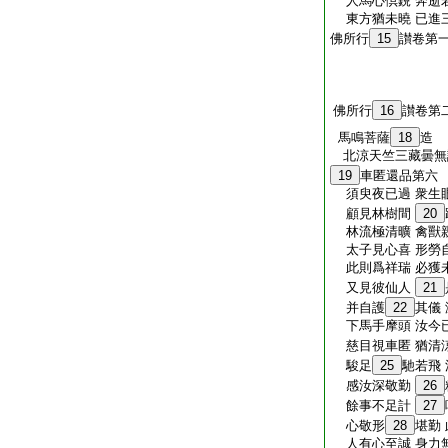
人馬心倶鋭 奔逝
東方猶未曉 已進
佛所行
15
讃卷第
佛所行
16
讃卷第
馬鳴菩薩
18
造
北涼天竺三藏曇
19
車匿還品第六
須臾夜已過 衆生
顧見林樹間
20
林流極清曠 禽獸
太子見心喜 形勞
此則爲祥瑞 必獲
又見彼仙人
21
并自護
22
其儀
下馬手摩頭 汝今
慈目視車匿 猶清
駿足
25
馳若飛
感汝深敬勤
26
餘事不足計
27
心敬形
28
堪勤
人有心至誠 身力