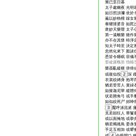
漸已至日暮
太子處幽夜 光明
如日照須彌 坐於
薫以妙栴檀 婇女
奏犍撻婆音 如毘
衆妙天樂聲 太子
第一遠離樂 雖作
亦不在其懷 時淨
知太子時至 決定
忽然化來下 厭諸
悉皆令睡眠 容儀
委縱露醜形 惛睡
樂器亂縱横 傍倚
或復似投
2
深 
衣裳絞縛身 抱琴
猶若受苦人 黄緑
如摧迦尼華 縱體
状若懸角弓 或手
如似絞死尸 頻呻
3
魘呼涕流涎 
見若顛狂人 華鬘
或以面掩地 或擧
猶若獨搖鳥 委身
手足互相加 或顰
或
4
合眼開口 