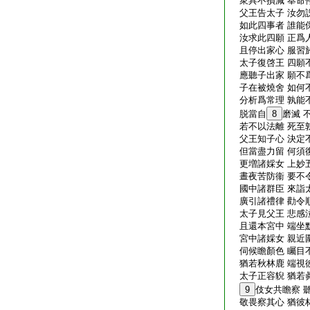
衆具不損減 奉命
父王告太子 汝勿
如此四事者 誰能
汝求此四願 正爲
且停出家心 服習
太子復啓王 四願
應聽子出家 願不
子在被燒舍 如何
分析爲常理 孰能
脱當自
8
磨滅 
若不以法離 死至
父王知子心 決定
但當盡力留 何須
更増諸婇女 上妙
晝夜苦防衞 要不
國中諸群臣 來詣
廣引諸禮律 勸令
太子見父王 悲感
且還本宮中 端坐
宮中諸婇女 親近
伺候瞻顏色 矚目
猶若秋林鹿 端視
太子正容貎 猶若
9
伎女共瞻察 
敬畏察其心 猶彼