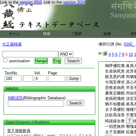
Link to the
version 2015
Link to the
version 2018
又稱彼勝
2
士 
亦復同磨滅 當知
3
若言假方便 
習則眞染著 何名
虚誑
4
僞隨順 
眞實隨順者 是則
ホーム
検索
ご挨拶
組織
利
此心難裁抑 隨事
著則不見過 如何
大正蔵検索
佛所行讃 (No.
0192_
5
處順而心乖 
4
5
6
7
8
9
10
6
如是老病死 
令我墜其中 此非
punctuation
Hangul
Eng
嗚呼優陀夷 眞爲
生老病死患 此苦
TextNo.
Vol.
Page
眼見悉朽壞 而猶
今我至儜劣 其心
思惟老病死 卒至
INBUDS
晝夜忘睡眠 何由
INBUDS
(Bibliographic Database)
老病死熾然 決定
Search
猶不知憂慼 眞爲
太子爲優陀 種種
説欲爲深患 不覺
時諸婇女衆
7
Digital Dictionary of Buddhism
一切悉無用 慚愧
電子佛教辭典
太子見園林 莊嚴
パスワードがない場合は「guest」でログインしてくださ