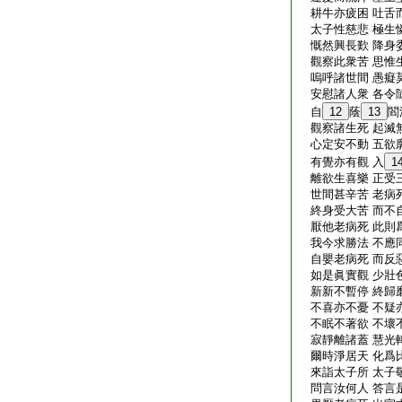
耕牛亦疲困 吐舌
太子性慈悲 極生
慨然興長歎 降身
觀察此衆苦 思惟
嗚呼諸世間 愚癡
安慰諸人衆 各令
自
12
蔭
13
閻
觀察諸生死 起滅
心定安不動 五欲
有覺亦有觀 入
1
離欲生喜樂 正受
世間甚辛苦 老病
終身受大苦 而不
厭他老病死 此則
我今求勝法 不應
自嬰老病死 而反
如是眞實觀 少壯
新新不暫停 終歸
不喜亦不憂 不疑
不眠不著欲 不壞
寂靜離諸蓋 慧光
爾時淨居天 化爲
來詣太子所 太子
問言汝何人 答言