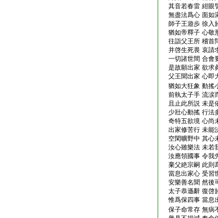
其音若春雷 紺眼
無盡法爲心 面如
師子王遊歩 徐入
猶如帝釋子 心敬
往詣父王所 稽首
并啓生死畏 哀請
一切諸世間 合會
是故願出家 欲求
父王聞出家 心即
猶如大狂象 動搖
前執太子手 流涙
且止此所説 未是
少壯心動搖 行法
奇特五欲境 心尚
出家修苦行 未能
空閑曠野中 其心
汝心雖樂法 未若
汝應領國事 令我
棄父絶宗嗣 此則
當息出家心 受習
安樂善名聞 然後
太子恭遜辭 復啓
惟爲保四事 當息
保子命常存 無病