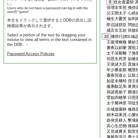
8
伎女盡還歸 
い。
倍増非常想 俛仰
Users who do not have a password can log in with the
userID "guest".
父王聞太子 心絶
極生大憂苦 如利
本文をドラッグして選択するとDDBの見出し語
即召諸群臣 問欲
検索結果が表示されます。
咸言非五欲 所能
Select a portion of the text by dragging your
10
佛所行讃出城
mouse to view all terms in the text contained in
王復増種種 勝妙
the DDB. ・
晝夜以娯樂 冀悦
太子深厭離 了無
Password Access Policies
但思生死苦 如被
王使諸大臣 貴族
年少勝姿顏 聰慧
晝夜同遊止 以取
如是未幾時 啓王
服乘駿足馬 衆寶
與諸貴族子 圍遶
譬如四種華 日照
太子耀神景 羽從
出城遊園林 修路
樹木花果茂 心樂
路傍見耕人 墾壤
其心生悲惻 痛踰
又見彼農夫 勤苦
蓬髮而流汗 塵土