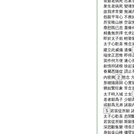
畏厭老病死 出家
衆生老病死 變壞
故我求常樂 無滅
怨親平等心 不務
所安唯山林 空寂
塵想既已息 蕭條
精麁無所擇 乞求
即於太子前 輕擧
太子心歡喜 惟念
建立此威儀 遺像
端坐正思惟 即得
當作何方便 遂心
歛情抑諸根 徐起
眷屬悉隨從 謂止
内密興
2
愍念 
形雖隨路歸 心實
猶如繋狂象 常念
太子時入城 士女
老者願爲子 少願
或願爲兄弟 諸親
5
若當從所願 
太子心歡喜 忽聞
若當從所願 斯願
深思斷集樂 増長
身如金山峰 傭臂