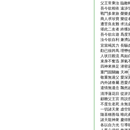
父王常乘汝 臨敵
吾今欲相依 遠渉
戰鬥多衆旅 榮樂
商人求珍寶 樂從
遭苦良友難 求法
堪此二友者 終獲
吾今欲出遊 爲度
汝今欲自利 兼濟
宜當竭其力 長驅
勸已徐跨馬 理轡
人状日殿流 馬如
束身不奮迅 屏氣
四神來捧足 潜密
重門固關鑰 天神
敬重無過父 愛深
内外諸眷屬 恩愛
遣情無遺念 飄然
清淨蓮花目 從淤
顧瞻父王宮 而説
不度生老死 永無
一切諸天衆 虚空
隨喜稱善哉 唯此
諸天龍神衆 慶得
各以自力光 引導