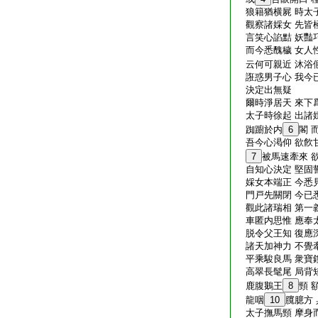
狼籍猶横屍 時太
觀察諸婇女 先皆
言笑心諂黠 妖豔
而今悉醜穢 女人
云何可親近 沐浴
誑惑男子心 我今
決定出無疑
爾時淨居天 來下
太子時徐起 出諸
踟躕於内
6
閣 
吾今心渇仰 欲飮
7
被馬速牽來 
自知心決定 堅固
婇女本端正 今悉
門戸先關閉 今已
觀此諸瑞相 第一
車匿内思惟 應奉
脱令父王知 復應
諸天加神力 不覺
平乘駿良馬 衆寶
高翠長髦尾 局背
鹿腹鵝王
8
頸 
龍咽
10
臗臆方 
太子撫馬頸 摩身