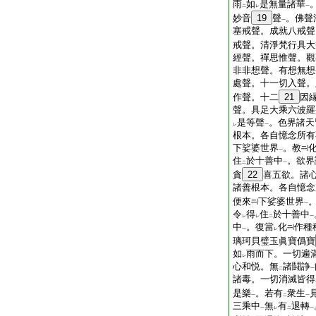
雨
如
是無量諸華
二
レ
一
妙音
19
聲
。佛聲
一
塞戒聲。成就八戒聲
戒聲。清淨梵行具大
經聲。禪思惟聲。觀
非非想聲。有想無想
處聲。十一切入聲。
作聲。十二
21
因
聲。具足大乘六波羅
是等聲
。色界諸天
レ
一
根本。各自憶念所有
下娑婆世界
。教
一
住
於十善中
。欲界
二
一
貪
22
喜五欲。諸
諸善根本。各自憶念
便來
下娑婆世界
一
令
得
住
於十善中
レ
レ
二
一
中
。復當
化
作種
一
レ
璃珂貝璧玉眞寶僞寶
如
雨而下。一切遍
レ
心和悦。無
諸鬪諍
二
一
諸毒。一切消滅皆得
是樂
。若有
衆生
一
二
一
三乘中
無
有
退轉
一
レ
二
一