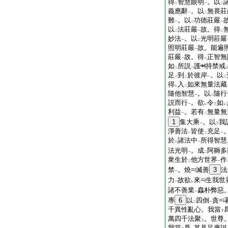
得
智慧眼明
。以
二
一
二
義應辭
。以
無畏莊
一
二
難
。以
功徳莊嚴
一
二
一
以
法莊嚴
故。得
二
一
二
妙法
。以
光明莊嚴
一
二
照明莊嚴
故。能遍
一
莊嚴
故。得
正智無
一
二
如
所説
護
持禁戒
二
一
足
到
於彼岸
。以
一
二
一
二
得
入
如來無量法藏
レ
二
隨他智慧
。以
隨行
一
二
説而行
。欲
令
如
一
レ
三
レ
利益
。若有
無量無
一
二
1
集大乘
。以
我
一
三
淨善法
皆使
充足
一
二
一
於
諸法中
所得智慧
二
一
法光明
。成
阿耨多
一
二
衆生於
他方世界
作
二
一
禁
。燒
滅善
3
法
一
力
故欲
來
生我世
一
レ
諸不善業
麤朴弊惡
一
專
6
以
四倒
貪
二
一
千異性亂心。我當
下
萬四千法聚
。世尊
上
我當
爲
其具足廣説