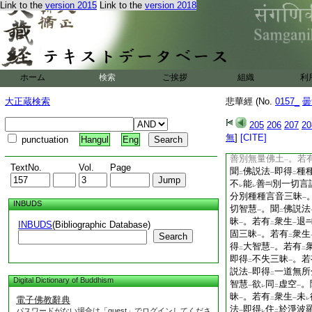
Link to the
version 2015
Link to the
version 2018
昧
。若有
衆生
不
一
二
一
レ
他心
。若有
衆生
一
二
一
佛説法
即知
利鈍
一
二
一
相解語
。聞
佛説法
一
二
若有
衆生
未
得
法
二
一
レ
二
解了分別諸身
。若
一
ホーム
検索
ご挨拶
組織
利
佛説法
即得
不眴三
一
二
別諸縁
。聞
佛説法
一
二
大正蔵検索
悲華經 (No.
0157_
曇
衆生
於
轉法輪
心
一
二
一
轉法輪
得
心清淨
205
206
207
20
一
二
一
行
。聞
佛説法
即
無
]
[CITE]
一
二
一
punctuation
Hangul
Eng
生
於
一佛世界
起
一
二
一
二
善別無量佛土
。若
一
TextNo.
Vol.
Page
聞
佛説法
即得
種
二
一
二
不
能
善
別一切言
レ
レ
分別種種言音三昧
一
INBUDS
切智慧
。聞
佛説法
一
二
昧
。若有
衆生
退
INBUDS
(Bibliographic Database)
一
二
一
固三昧
。若有
衆生
Search
一
二
得
大智慧
。若有
二
一
二
即得
不失三昧
。若
二
一
説法
即得
一道無所
一
二
Digital Dictionary of Buddhism
智慧
欲
同
虚空
。
一
レ
二
一
昧
。若有
衆生
未
電子佛教辭典
一
二
一
レ
法
即得
住
於淨波
パスワードがない場合は「guest」でログインしてくださ
一
レ
二