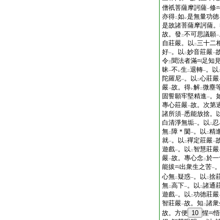
僧祇菩薩摩訶薩
修
一
亦得
如
是無量功徳
二
レ
是故諸菩薩摩訶薩。
故。發
不可思議願
二
一
自莊嚴。以
三十二
二
好
。以
妙音莊嚴
一
二
一
令
聞法者滿
足知
三
昧
不
生
退轉
。以
一
レ
二
一
陀羅尼
。以
心莊嚴
一
二
嚴
故。得
解
微塵
一
レ
二
固誓願牢堅精進
。
一
專心莊嚴
故。次第
一
諸所須
悉能放捨。
一
白清淨無垢
。以
忍
一
二
無
障＊閡
。以
精
二
一
二
就
。以
禪定莊嚴
一
二
一
遊戲
。以
智慧莊嚴
一
二
嚴
故。專心念
於一
一
二
能拔
出衆生之苦
一
心無
疑惑
。以
捨
二
一
二
無
高下
。以
諸通
二
一
二
遊戲
。以
功徳莊嚴
一
二
智莊嚴
故。知
諸衆
一
二
故。方便
10
惺
悟