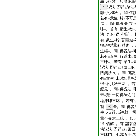
生
於
諸一切修多羅
一
二
4
説法
即得
諸法
一
二
離
六和法
。聞
佛
二
一
二
若有
衆生
於
不可
二
一
二
進
。聞
佛説法
於
一
二
一
二
昧
。若有
衆生
欲
一
二
一
レ
法
更不
從
他聞
。
一
二
レ
一
有
衆生
於
菩薩道
二
一
二
一
得
智慧勤行精進
。
二
一
生經
。聞
佛説法
一
二
一
若有
衆生
行道未
二
一
レ
三昧
。若有
衆生
一
二
一
説法
即得
無壞三昧
一
二
四無所畏
。聞
佛説
一
二
有
衆生
未
得
具
二
一
レ
レ
得
不共法三昧
。若
二
一
癡見
。聞
佛説法
一
二
一
未
覺
一切佛法之門
レ
二
垢淨印三昧
。若有
一
二
智
6
者。聞
佛説
一
二
生
未
得
成
就一
一
レ
レ
量不盡意三昧
。如
一
レ
得
信解
。有
諸菩
二
一
二
佛説法
即得
八萬四
一
二
三昧門。七萬五千陀