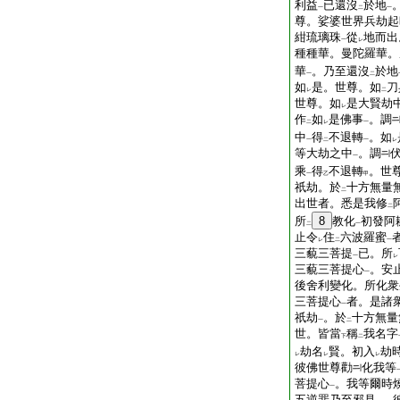
利益
已還沒
於地
一
二
一
尊。娑婆世界兵劫起
紺琉璃珠
從
地而出
一
レ
種種華。曼陀羅華。
華
。乃至還沒
於地
一
二
如
是。世尊。如
刀
レ
二
世尊。如
是大賢劫
レ
作
如
是佛事
。調
二
レ
一
中
得
不退轉
。如
一
二
一
レ
等大劫之中
。調
一
乘
得
不退轉
。世
一
乙
甲
祇劫。於
十方無量
二
出世者。悉是我修
二
所
8
教化
初發阿
二
一
止令
住
六波羅蜜
レ
二
一
三藐三菩提
已。所
一
レ
三藐三菩提心
。安
一
後舍利變化。所化衆
三菩提心
者。是諸
一
祇劫
。於
十方無量
一
二
世。皆當
稱
我名字
下
二
劫名
賢。初入
劫
レ
レ
レ
彼佛世尊勸
化我等
菩提心
。我等爾時
一
五逆罪乃至邪見
。