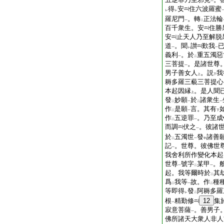
一
得
安
住六波羅蜜
レ
レ
羅尼門
。轉
正法輪
一
二
百千衆生。安
住勝
安
止天人乃至解脱
道
。聞
讃
歎我
一
レ
一
義利
。於
重五濁惡
一
二
三菩提
。是諸世尊
一
男子善女人
。説
我
上
下
耨多羅三藐三菩提心
本起因縁
。是人聞
上
發
妙願
於
諸衆生
二
一
二
一
作
是願
言。其有
二
一
下
作
五逆罪
。乃至成
二
一
而調
伏之
。彼諸
一
於
五濁世
發
諸善
二
一
中
記
。世尊。彼佛世
一
我舍利所作變化本起
世尊
號字
某甲
。
一
二
一
起。我等爾時於
其
二
爲
我等
故。作
種
二
一
二
等即得
發
阿耨多羅
レ
二
根
精勤修
12
集
一
寂意菩薩
。善男子
一
佛所諸天大衆人非人