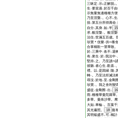
三昧定
示
正解脱
一
中
上
生
要當過
於百千由
一
二
示無量無邊種種方便
乃至涅槃
。心不
生
一
レ
捨
第五分所得壽命
二
一
自分
其身
如
半
15
二
一
二
求
般涅槃
。般涅槃
二
一
法住
世滿五百歳。
レ
珍寶＊伎樂
供
養
一
合掌稱歎一莖華散。
於
三乘中
各不
退
二
一
二
有
衆生
於
我法中
二
一
二
一
堅持
之。乃至讀
レ
彼聽
者心生
歡喜
一
二
一
禮。以
是因縁
隨
二
一
二
轉
。乃至法炬滅法
一
尋沒
於地
至
金剛
二
一
二
珍寶
。我之舍利變
一
盛從
金剛際
出
16
二
一
二
雨
種種華曼陀羅華
二
多華。曼殊沙華。摩
大如
車輪
。百葉千
二
一
其光遍照。
18
復
其明焔盛不
可
稱計
レ
二