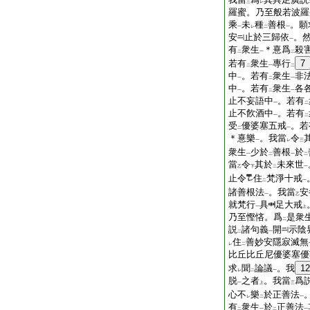
三
レ
羅蜜。乃至般若波羅
乘
未
種
善根
。願
一
レ
二
一
安
止於三歸依
。
一
有
衆生
＊憙爲
殺
二
一
二
若有
衆生
專行
7
二
一
二
中
。若有
衆生
非
一
二
一
中
。若有
衆生
各
一
二
一
止不妄語中
。若有
一
二
止不飮酒中
。若有
一
二
受
優婆塞五戒
。若
二
一
＊憙樂
。我當
令
一
レ
三
衆生
少於
善根
於
一
二
一
二
當
令
其於
未來世
乙
下
二
一
止令
住
梵淨十戒
二
一
諸善根法
。我當
安
一
乙
就梵行
具
足大戒
一
上
乃至慳悋。爲
是衆
二
説
諸句義
開
示陰
二
一
住
善妙安隱寂滅無
レ
二
比丘比丘尼優婆塞優
求
聞
論議
。我
12
レ
二
一
脱
之者
。我當
爲
一
上
三
心不
樂
於正善法
レ
二
一
有
衆生
於
正善法
二
一
二
一