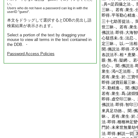
い。
具
足四攝之法
。
レ
一
Users who do not have a password can log in with the
三昧
。若有
衆生
一
二
一
userID "guest".
即得
平等勤心精進
二
一
本文をドラッグして選択するとDDBの見出し語
三十七助菩提法
。
一
検索結果が表示されます。
世三昧
。若有
衆生
一
二
佛説法
即得
大海智
一
二
Select a portion of the text by dragging your
心疑惑未
生
法忍
mouse to view all terms in the text contained in
レ
二
一
定三昧
。以
一法相
the DDB. ・
一
二
聞
佛説法
即得
不
二
一
二
Password Access Policies
各説法不
相＊憙樂
二
一
眼
無
有
疑網
。若
一
レ
二
一
信心
。聞
佛説法
一
二
一
衆生
渇
乏法雨
。
一
一
若有
衆生
於
三寶
二
一
二
即得
諸寶莊嚴三昧
二
一
不
勤精進
。聞
佛
二
一
二
若有
衆生
爲
諸煩
二
一
三
即得
虚空印三昧
。
二
一
佛説法
即得
智印三
一
二
來具足功徳
。聞
佛
一
二
昧
。若有
衆生
於
一
二
一
二
法
即得
種種神足變
一
二
門於
未來世無量劫
二
法
即得
解説一切
3
一
二