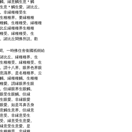
觸。縁意觸生意＊觸
生意＊觸生愛。諸比丘。
。非縁種種受生
生種種界。要縁種種
種觸。生種種受。縁種種
比丘縁種種界生種種
種受。縁種種受。生
。諸比丘聞佛所説。歡
聞。一時佛住舍衞國祇樹給
諸比丘。縁種種界。生
生種種受。縁種種受。生
。謂十八界。眼界色界眼
意識界。是名種種界。云
觸。縁種種觸。生種種
種愛。謂縁眼界生眼
。但縁眼界生眼觸。
眼受生眼觸。但縁
生眼愛。非縁眼愛
眼愛。如是耳鼻舌身
意觸生意界。但縁意
意受。非縁意受生
受。縁意受生意愛。
縁意受生意愛。是
生種種受。非縁種