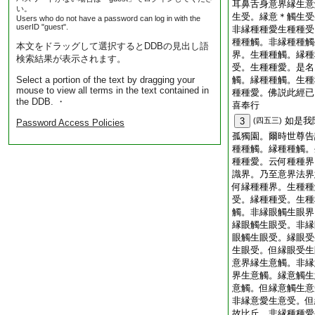
耳鼻舌身意界縁生意
い。
生受。縁意＊觸生受
Users who do not have a password can log in with the
userID "guest".
非縁種種愛生種種受
種種觸。非縁種種觸
本文をドラッグして選択するとDDBの見出し語
界。生種種觸。縁種
検索結果が表示されます。
受。生種種愛。是名
Select a portion of the text by dragging your
觸。縁種種觸。生種
mouse to view all terms in the text contained in
種種愛。佛説此經已
the DDB. ・
喜奉行
如是我
3
(四五三)
Password Access Policies
孤獨園。爾時世尊告
種種觸。縁種種觸。
種種愛。云何種種界
識界。乃至意界法界
何縁種種界。生種種
受。縁種種受。生種
觸。非縁眼觸生眼界
縁眼觸生眼受。非縁
眼觸生眼受。縁眼受
生眼受。但縁眼受生
意界縁生意觸。非縁
界生意觸。縁意觸生
意觸。但縁意觸生意
非縁意愛生意受。但
故比丘。非縁種種愛