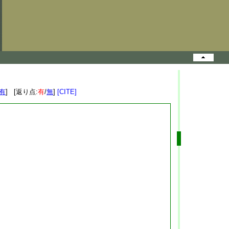
有
] [返り点:
有
/
無
]
[CITE]