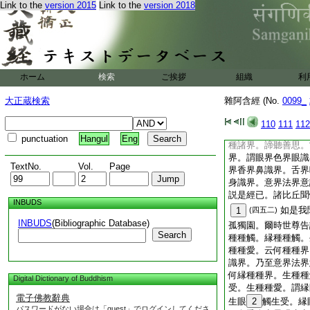
犯戒界倶。無慚無愧
Link to the
version 2015
Link to the
version 2018
信心時。與信界倶。
愧心時。與慚愧界倶
別種種諸界。佛説是
説。歡喜奉行
17
如信不信。如
ホーム
検索
ご挨拶
正受不正受。多聞少
組織
利
難養易養。難滿易滿
大正蔵検索
雜阿含經 (No.
0099_
攝受不攝受界倶。如
如是
18
(四五一)
110
111
112
孤獨園。爾時世尊告
punctuation
Hangul
Eng
種諸界。諦聽善思。
界。謂眼界色界眼識
TextNo.
Vol.
Page
界香界鼻識界。舌界
身識界。意界法界意
説是經已。諸比丘聞
INBUDS
如是我
1
(四五二)
INBUDS
(Bibliographic Database)
孤獨園。爾時世尊告
Search
種種觸。縁種種觸。
種種愛。云何種種界
識界。乃至意界法界
何縁種種界。生種種
Digital Dictionary of Buddhism
受。生種種愛。謂縁
電子佛教辭典
生眼
2
觸生受。縁
パスワードがない場合は「guest」でログインしてくださ