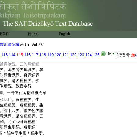
時。與無慚無愧界倶。
持戒時。與持戒界倶。慚
。是故諸比丘。當善分
經已。諸比丘聞佛所
是精進不精進。失念不失念。
聞。慳者施者。惡慧善慧。
用条件
使い方
English
。多欲少欲。知足不知足。
求那跋陀羅
譯 ) in Vol. 02
上經如是廣説
我聞。一時佛住舍衞國祇樹給
113
114
115
116
117
118
119
120
121
122
123
124
125
[行番号:
無
/
諸比丘。我今當説種
當爲汝説。云何爲種種
界。耳界聲界耳識界。鼻
味界舌識界。身界觸界
識界。是名種種界。佛
佛所説。歡喜奉行
聞。一時佛住舍衞國祇樹給
諸比丘。縁種種界。生
生種種受。縁種種受。生
。謂十八界。眼界色界眼
意識界。是名種種界。云
觸。乃至云何縁種種
眼界生眼觸。縁眼觸
眼＊觸生受生眼＊觸生愛。