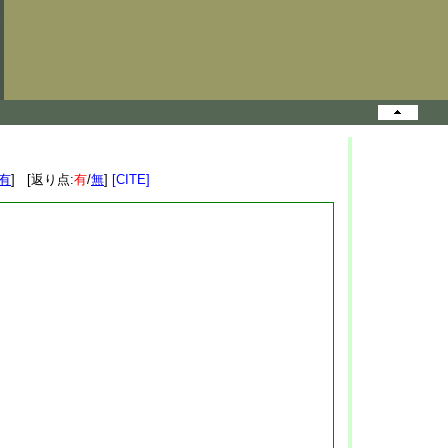
有
] [返り点:
有
/
無
]
[CITE]