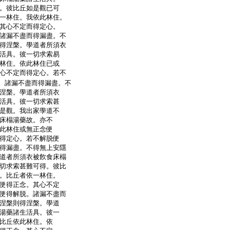
。彼比丘如是觀已可
一林住。我依此林住。
其心不定而得定心。
諸漏不盡而得漏盡。不
得涅槃。學道者所須衣
活具。彼一切求索易
林住。依此林住已或
心不定而得定心。若不
。諸漏不盡而得漏盡。不
涅槃。學道者所須衣
活具。彼一切求索甚
是觀。我出家學道不
床榻湯藥故。亦不
此林住或無正念便
得定心。若不解脱便
得漏盡。不得無上安隱
道者所須衣被飮食床榻
切求索甚難可得。彼比
。比丘者依一林住。
便得正念。其心不定
便得解脱。諸漏不盡而
涅槃則得涅槃。學道
湯藥諸生活具。彼一
比丘依此林住。依