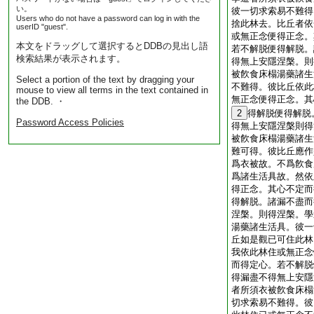
い。
彼一切求索易不難得
Users who do not have a password can log in with the
捨此林去。比丘者依
userID "guest".
或無正念便得正念。
本文をドラッグして選択するとDDBの見出し語
若不解脱便得解脱。
検索結果が表示されます。
得無上安隱涅槃。則
被飮食床榻湯藥諸生
Select a portion of the text by dragging your
不難得。彼比丘依此
mouse to view all terms in the text contained in
無正念便得正念。其
the DDB. ・
2
得解脱便得解脱
Password Access Policies
得無上安隱涅槃則得
被飮食床榻湯藥諸生
難可得。彼比丘應作
爲衣被故。不爲飮食
爲諸生活具故。然依
得正念。其心不定而
得解脱。諸漏不盡而
涅槃。則得涅槃。學
湯藥諸生活具。彼一
丘如是觀已可住此林
我依此林住或無正念
而得定心。若不解脱
得漏盡不得無上安隱
者所須衣被飮食床榻
切求索易不難得。彼