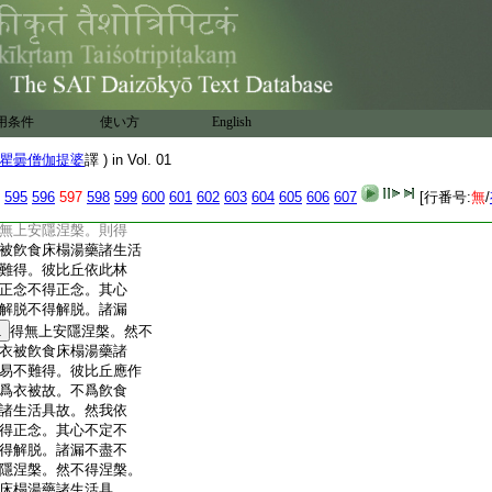
曇僧伽提婆譯
14
第二小土城誦
奴波･法本
彌在後
用条件
使い方
English
含林品
16
林
17
經第一
舍衞國在勝林給孤
瞿曇僧伽提婆
譯 ) in Vol. 01
比丘。比丘者依一林
無正念便得正念。其心
595
596
597
598
599
600
601
602
603
604
605
606
607
[行番号:
無
/
解脱便得解脱。諸漏
無上安隱涅槃。則得
被飮食床榻湯藥諸生活
難得。彼比丘依此林
正念不得正念。其心
解脱不得解脱。諸漏
1
得無上安隱涅槃。然不
衣被飮食床榻湯藥諸
易不難得。彼比丘應作
爲衣被故。不爲飮食
諸生活具故。然我依
得正念。其心不定不
得解脱。諸漏不盡不
隱涅槃。然不得涅槃。
床榻湯藥諸生活具。