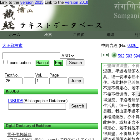
中阿含經卷第二十七
Link to the
version 2015
Link to the
version 2018
東晉罽賓三藏瞿
有十
林品第
13
五
經
二林･觀心二 達･
優陀羅･蜜丸 瞿曇
ホーム
検索
ご挨拶
組織
利
(一〇七)
15
中阿
我聞如是。一時佛遊
大正蔵検索
中阿含經 (No.
0026_
獨園。爾時世尊告諸
住。我依此林住。或
592
593
594
不定而得定心。若不
punctuation
Hangul
Eng
不盡而得漏盡。不得
涅槃。學道者所須衣
TextNo.
Vol.
Page
具。彼一切求索易不
住。依此林住已若無
不定不得定心。若不
INBUDS
不盡不得漏盡。不
得涅槃。學道者所須
INBUDS
(Bibliographic Database)
生活具。彼一切求索
Search
是觀。我出家學道不
床榻湯藥故。亦不爲
此林住。或無正念不
Digital Dictionary of Buddhism
得定心。若不解脱不
得漏盡。不得無上安
電子佛教辭典
學道者所須衣被飮食
パスワードがない場合は「guest」でログインしてくださ