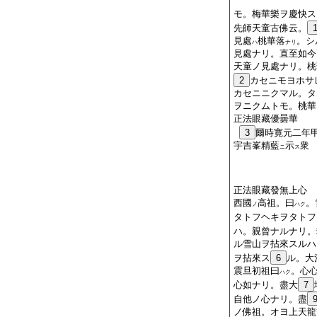
モ。梅華樂ヲ慶快ス
先師天童古佛云。
見處
桃華落
。シ
ハ
ナリ
見處ナリ。直至如今
天童ノ見處ナリ。桃
2
カセニモヨホサ
カセニニクマル。タ
ヲニクムトモ。桃華
正法眼藏優曇華
3
爾時寛元二年
宇吉峯精藍
示
衆
ニ
ス
正法眼藏發無上心
西國
高祖。曰
。
ノ
ハク
タトフヘキヲタトフ
ハ。親曾ナルナリ。
ル雪山ヲ拈來スルハ
ヲ拈來ス
6
ル。大
震旦初祖曰
。心
ハク
心如ナリ。盡大
7
自他ノ心ナリ。盡
ノ佛祖。オヨ上天龍