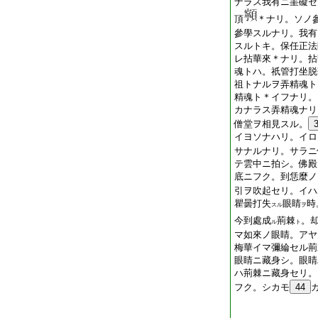
ナラス我有ニ罣礙セ
頂
＊ナリ。ソノ
參學スルナリ。我有
スルトキ。保任正法
レ拈華來＊ナリ。拈
魂トハ。祇管打坐脱
祖トナルヲ弄精魂ト
精魂ト＊イフナリ。
カナラス弄精魂ナリ
僧堂ヲ相見スル。
イヨソナハリ。イロ
サナルナリ。サラニ
テ雲中ニ拍シ。佛殿
底ニフク。到恁麼ノ
引ヲ吹起セリ。イハ
瞿曇打失
眼睛
時
スル
ヲ
今到處成
荊棘
。
ル
ト
マ如來ノ眼睛。アヤ
梅華イマ彌綸セル荊
眼睛ニ藏身シ。眼睛
ハ荊棘ニ藏身セリ。
フク。シカモ
44