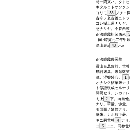
將一問來ハ。タトヒ
キタルコトオソクシ
ヨリモ
38
ノチニ
古今ノ老古錐ニトフ
コレ樹上道ナリヤ。
意ナリヤ。不答西來
正法眼藏祖師西來
爾
時寛元二年甲
ノ
深山裏
40
示
ニ
ス
正法眼藏優曇華
靈山百萬衆前。世尊
摩訶迦葉。破顏微笑
藏。涅槃妙心。
1
オナシク拈華來ナリ
ト修證現成セルナリ
開明セリ。シカアレ
向上
2
下。向自他
ナリ。華量。佛量。
モ面面ノ嫡嫡ナリ。
華來。ナホ放下著。
キニ嗣世尊
4
ナリ
ユ
5
ヱニ。同參世