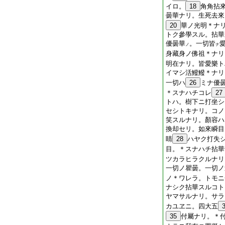
イロ。
18
角角拈
曇華ナリ。生死去來
20
華ノ光明＊ナ
トク參學スル。拈華
優曇華
。一切皆
ノ
ナ
身藏身ノ佛祖＊ナリ
明在ナリ。皆愛樂ト
イマシ活鱍鱍＊ナリ
一切ハ
26
ミナ優
＊スナハチコレ
27
トハ。樹下ニ打坐シ
セシトキナリ。コノ
笑スルナリ。顏容ハ
換却セリ。如來瞬目
睛
28
ハヤク打失
目。＊スナハチ拈華
ツカラヒラクルナリ
一切ノ瞿曇。一切ノ
ノ＊ワレラ。トモニ
ナシク拈華スルコト
ヤマサルナリ。サラ
カユヱニ。四大五
35
付屬ナリ。＊