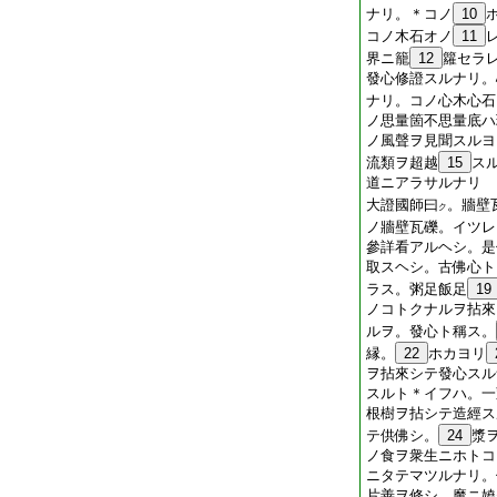
ナリ。＊コノ
10
コノ木石オノ
11
界ニ籠
12
籮セラ
發心修證スルナリ。
ナリ。コノ心木心石
ノ思量箇不思量底ハ
ノ風聲ヲ見聞スルヨ
流類ヲ超越
15
ス
道ニアラサルナリ
大證國師曰
。牆壁
ク
ノ牆壁瓦礫。イツレ
參詳看アルヘシ。是
取スヘシ。古佛心ト
ラス。粥足飯足
19
ノコトクナルヲ拈來
ルヲ。發心ト稱ス。
縁。
22
ホカヨリ
ヲ拈來シテ發心スル
スルト＊イフハ。一
根樹ヲ拈シテ造經ス
テ供佛シ。
24
漿
ノ食ヲ衆生ニホトコ
ニタテマツルナリ。
片善ヲ修シ。魔ニ嬈