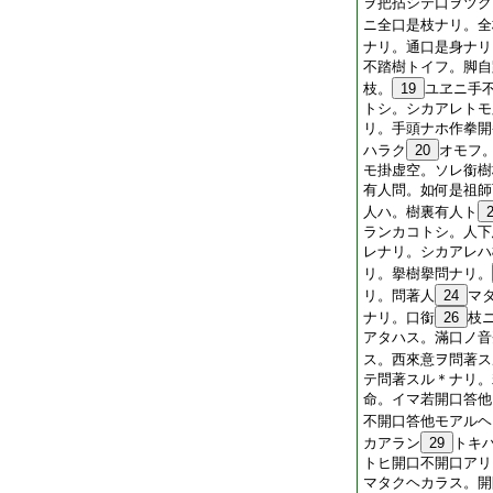
ヲ把拈シテ口ヲツク
ニ全口是枝ナリ。全
ナリ。通口是身ナリ
不踏樹トイフ。脚自
枝。
19
ユヱニ手
トシ。シカアレトモ
リ。手頭ナホ作拳開
ハラク
20
オモフ
モ掛虚空。ソレ銜樹
有人問。如何是祖師
人ハ。樹裏有人ト
ランカコトシ。人下
レナリ。シカアレハ
リ。擧樹擧問ナリ。
リ。問著人
24
マ
ナリ。口銜
26
枝
アタハス。滿口ノ音
ス。西來意ヲ問著ス
テ問著スル＊ナリ。
命。イマ若開口答他
不開口答他モアルヘ
カアラン
29
トキ
トヒ開口不開口アリ
マタクヘカラス。開