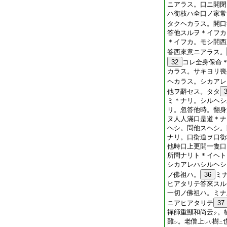
ニアラス。口ニ開閉
ハ銜枝ハ全口ノ家常
タクヘカラス。開口
答他スルヲ＊イフカ
＊イフカ。モシ開西
答西來意ニアラス。
32
コレ全身保命
カラス。サキヨリ喪
ヘカラス。シカアレ
他ヲ辭セス。タタ
ミ＊ナリ。シルヘシ
リ。忽答他時。翻身
ヌ人人滿口是道＊ナ
ヘシ。問他スヘシ。
ナリ。口銜道ヲ口銜
他時口上更開一隻口
所問ナリト＊イヘト
シカアレハシルヘシ
ノ佛祖ハ。
36
ミ
ヒアタリテ答來スル
一切ノ佛祖ハ。ミナ
ニアヒアタリテ
37
禪師重顯和尚云
。
ク
難
。老僧上
樹
シ
レリ
ニ