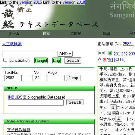
Link to the
version 2015
Link to the
version 2018
ノ寒暑ト。ヒトシカ
トナカレ。直須勤學
正法眼藏春秋
爾
時寛元二年甲
ノ
示
衆
。逢
佛
3
ス
ニ
フテ
ホーム
検索
ご挨拶
組織
利
道
。衆角雖
多
ハク
大正蔵検索
正法眼藏 (No.
2582_
正法眼藏祖師西來意
231
232
233
嗣
点:
無
/
有
]
[CITE]
punctuation
Hangul
Eng
香嚴寺襲燈大師
諱
千尺
懸崖
上
樹
ノ
ニ
ルカ
ニ
TextNo.
Vol.
Page
手不
攀
枝
。樹
ルニ
チ
ヲ
祖師西來意。當
恁
テ
即
喪身失命
。若
チ
セン
INBUDS
問
。當
恁麼
時
ニ
テ
ノ
ニ
虎頭昭上座。出
INBUDS
(Bibliographic Database)
テテ
未
上
樹
時。請
Search
タ
ラ
ニ
フ
笑
1
而今ノ因
ス
ト。道得箇マレナリ
然ナルカ
4
コトシ
Digital Dictionary of Buddhism
不思量ヲ拈來シ。非
電子佛教辭典
センニ。オノツカラ
パスワードがない場合は「guest」でログインしてくださ