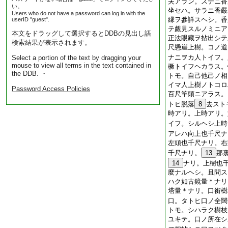
夫アラン。ステニ香
い。
坐セハ。サラニ香嚴
Users who do not have a password can log in with the
縁ヲ參詳スヘシ。香
userID "guest".
テ覰見スルノミニア
本文をドラッグして選択するとDDBの見出し語
正法眼藏ヲ拈出シテ
検索結果が表示されます。
尺懸崖上樹。コノ道
ナニヲカ人トイフ。
Select a portion of the text by dragging your
mouse to view all terms in the text contained in
橛トイフヘカラス。
the DDB. ・
トモ。自己他己ノ相
イマ人上樹ノトコロ
Password Access Policies
百尺竿頭ニアラス。
トヒ脱落
8
去スト
時アリ。上時アリ。
イフ。シルヘシ上時
アレハ向上也千尺ナ
左頭也千尺ナリ。右
千尺ナリ。
13
那
14
ナリ。上樹也
麼ナルヘシ。且問ス
ハク如古鏡量＊ナリ
塔量＊ナリ。口銜樹
口。タトヒ口ノ全闊
トモ。シハラク樹枝
ユキテ。口ノ所在シ