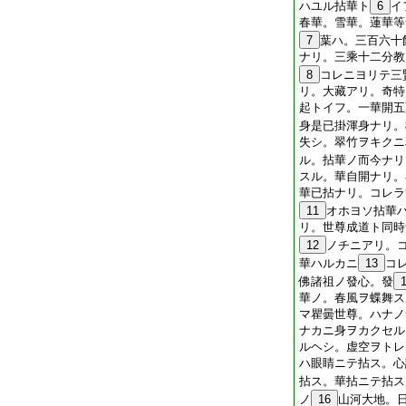
ハユル拈華ト
6
イ
春華。雪華。蓮華等
7
葉ハ。三百六十
ナリ。三乘十二分教
8
コレニヨリテ三
リ。大藏アリ。奇特
起トイフ。一華開五
身是已掛渾身ナリ。
失シ。翠竹ヲキクニ
ル。拈華ノ而今ナリ
スル。華自開ナリ。
華已拈ナリ。コレラ
11
オホヨソ拈華
リ。世尊成道ト同時
12
ノチニアリ。
華ハルカニ
13
コ
佛諸祖ノ發心。發
華ノ。春風ヲ蝶舞ス
マ瞿曇世尊。ハナノ
ナカニ身ヲカクセル
ルヘシ。虚空ヲトレ
ハ眼睛ニテ拈ス。心
拈ス。華拈ニテ拈ス
ノ
16
山河大地。