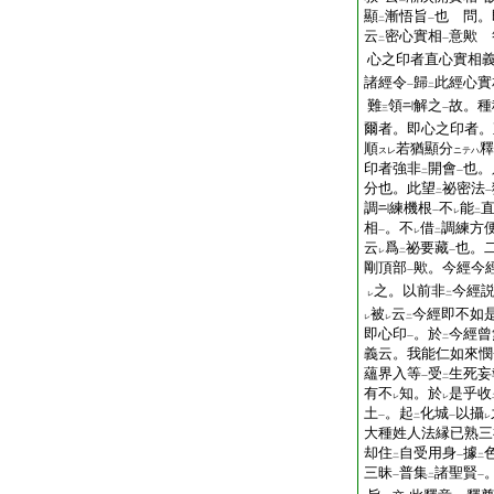
顯
漸悟旨
也 問。
二
一
云
密心實相
意歟 
二
一
心之印者直心實相
諸經令
歸
此經心實
一
二
難
領
解之
故。種
三
一
爾者。即心之印者。
順
若猶顯分
釋
スレ
ニテハ
印者強非
開會
也。
二
一
分也。此望
祕密法
二
一
調
練機根
不
能
一
レ
二
相
。不
借
調練方
一
レ
二
云
爲
祕要藏
也。
レ
二
一
剛頂部
歟。今經今
一
之。以前非
今經
レ
二
被
云
今經即不如
レ
レ
二
即心印
。於
今經曾
一
二
義云。我能仁如來憫
蘊界入等
受
生死妄
一
二
有不
知。於
是乎收
レ
レ
土
。起
化城
以攝
一
二
一
レ
大種姓人法縁已熟三
却住
自受用身
據
二
一
二
三昧
普集
諸聖賢
一
二
一