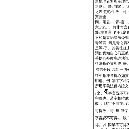
遮情理者無相空理也
之物
。於
自家
。
上
二
一
之表徳實相
故。可
一
レ
實義也
問。爾云
非青
言非
二
一
意
含
。何非青言
ニ
ム
一
於
非青言
直有
是
二
一
二
不如是直約諸法令識
青等言
若是青之義
ニ
是等
乎。其義往往
一
謂如實知自心乃至彼
菩提心外微塵許法説
諸法悉心實相也
畢
一
謂若分段
一切
乃至
諸相悉淨菩提心如實
明也。例
諸字字相
二
所用字義法佛内證文
之。
字言説不可
レ
字義也。若字相唯成
義
。諸字不同在
字
一
二
可得故。可
無
諸字
レ
二
字言説不可得
。以
一
二
得。以
因業不可得
二