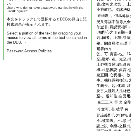
い。
案
文相之次第
。上
二
一
Users who do not have a password can log in with the
小乘教也。次諸法從
userID "guest".
乘權教
。但爲薄福
一
本文をドラッグして選択するとDDBの見出し語
況又薄福不信等文全
検索結果が表示されます。
印豈非
爲説實相印
二
一
知即心之印者顯一
Select a portion of the text by dragging your
レ
mouse to view all terms in the text contained in
云
爾者。上釋
諸法
レ
二
the DDB. ・
畢。開會釋次云
即
二
爾者兩方
Password Access Policies
答。可
眞言
也。即
二
一
至
難勢
者。先至
二
一
二
上鈍機直難
教
眞言
レ
二
機
根熟後説
眞言
一
二
一
屬直開
心實相
。故
二
一
事。機根調熟後説
レ
生義云。起
化城
以
二
一
及乎大種姓人法縁已
至
。遂却住
自受用
一
二
空王三昧
等
金
文
一
今文可
准
彼乎
矣
レ
レ
此論義即心之印指
レ
不
被問歟。不
順
レ
レ
二
謂上説
今經
之樣
ヲ
二
一