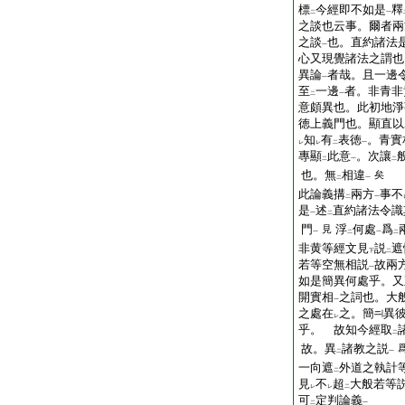
標
今經即不如是
釋
二
一
之談也云事。爾者兩
之談
也。直約諸法
一
心又現覺諸法之謂也
異論
者哉。且一邊
一
至
一邊
者。非青非
二
一
意頗異也。此初地淨
徳上義門也。顯直以
知
有
表徳
。青實
レ
レ
二
一
專顯
此意
。次讓
二
一
二
也。無
相違
矣
二
一
此論義搆
兩方
事不
二
一
是
述
直約諸法令識
一
二
門
浮
何處
爲
見
一
二
一
二
非黄等經文見
説
遮
下
二
若等空無相説
故兩
一
如是簡異何處乎。又
開實相
之詞也。大
一
之處在
之。簡
異
レ
乎。 故知今經取
二
故。異
諸教之説
二
一
一向遮
外道之執計
二
見
不
超
大般若等
レ
レ
二
可
定判論義
二
一