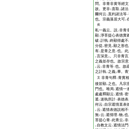
問。非青非黄等經文
故。更非
直取
諸法
下
二
爾何云
直約諸法等
二
一
也。宗義落居大可
レ
矣
私一義云。説
非青
二
顯
淨菩提心表徳實
二
破
計執
終顯得處不
二
一
分從
密見
顯之形也
レ
レ
有
是青之意
也。此
二
一
言深意
。只非青言
レ
上
之義並存也。故宗意
云
非青等
也。故
レ
二
一
之計執
之義
畢。青
一
上
非青句釋
青實
文
二
後皆顯
之也。凡宗
レ
門也。唯局
遮情一
二
處處釋顯云
遮情
密
二
一
遮
迷執所計
表徳表
二
一
何云
自宗遮情直表
二
云
遮情表徳説相不
レ
二
無
云
遮情理
物
也
下
二
一
上
菩提心青
此青云
非
一
レ
自教文云
遮情法門
レ
二