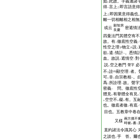
如
此故。字義邊諸
レ
得
言上
即言語意得
ニ
一
上
即因業意得義也
ニ
離一切相離相之相無
願智房
或云
密遮情
良慶
四曼法門其體空有不
故。有
徹底性空義
二
一
性空之理
物立
説
ヲ
テ
二
欲
遣
情計
。悉情
レ
二
一
血。故説
遮情空
對
二
一
説
空之教門
必
聲字
レ
不
詮
顯空理
者。
三
一
可
非
自宗教相
。
レ
二
一
爲
所詮理
故。聲字
二
一
密義
問。徹底性空
一
體見
有擧體全有見
レ
レ
空空不
礙
有。互
レ
レ
レ
也。徹底者徹
有底
二
一
目也。五教章中卷
兩方搆不
又樣
時被
書
レ
二
直約諸法令識其心
之談也
乎 答。爾
一