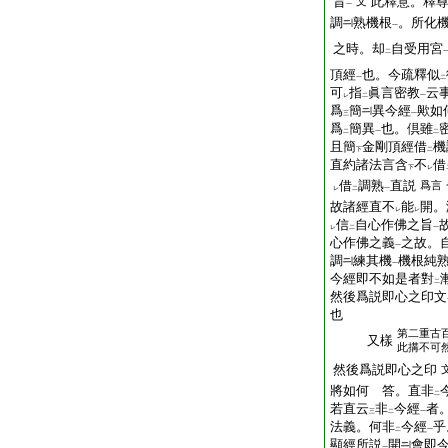
旨
此釋意。釋
文
一
調
熟機根
。所化
一
之時。却
自受用宮
二
頂經
也。今疏釋似
一
二
可
指
眞言密教
云
レ
二
一
爲
簡
異今經
歟如
三
一
爲
簡異
也。倶雖
二
一
二
且簡
金剛頂經借
機
下
二
直約諸法言含
不
借
下
レ
借
調熟
直説
爲言
レ
二
一
故諸經直不
能
開。
レ
レ
信
自心作佛之旨
レ
二
一
心作佛之義
之故。
一
調
練其機
機根純
一
今經即不如是者對
二
然後爲説即心之印文
也
第二重古
又樣
此搆不可
然後爲説即心之印
將如何 答。直非
二
若直云
非
今經
者
三
二
一
法義。何非
今經
乎
二
一
顯經所説
開
會即
一