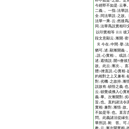
即不如是
之故。定
一
今經即不如是
云事
一
二義
。一指
法華説
一
二
全
同法華説
之故。
二
一
法華一乘
云
然後爲
一
二
同
法華爲説實相印
二
以印實相等
彼
云云
段文意顯云
漸開
密
二
一
今在
中間
擧
法
見
二
一
二
猶可
述
顯漸開義
レ
二
一
説
心實相
。或説
レ
二
一
二
述
遮情説
開
會彼
二
一
故。此云
漸次
。直
二
一
體
挫直説
心實相
ヲ
二
一
約相對之上又兼有
二
對
劣機
之故持
漸
二
一
二
説故有
頓悟之義
也
二
一
云
頓覺成佛入心實
二
義
畢。次漸開對
劣
一
二
旨
也。直約諸法令
上
實相
兼對
漸悟
故
一
二
一
不如是等
也。直言
一
問。此義諸法從縁生
華所説
歟 答。可
一
レ
教
云
漸次開實相
一
二
一