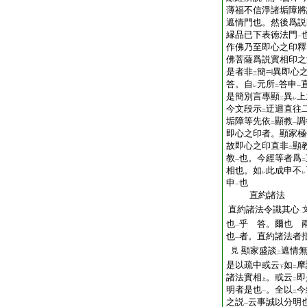
薄福不信淨諸垢障將
遮情門也。然後爲説
縁品已下表徳法門
一
作佛乃至即心之印釋
佛菩薩爲説實相印之
是者非
簡
異即心
三
答。自
元所
答申
レ
二
一
是簡別言專顯
異
上
二
レ
今文段示
迂迴直往
二
垢障等先依
顯教
調
二
一
即心之印者。顯家極
故即心之印直非
顯
二
教
也。今經等者爲
一
二
相也。如
此成申不
レ
レ
申
也
一
直約諸法
直約諸法令識其心
也
乎 答。爾也 
一
也
者。直約諸法者
一
顯家盛談
遮情
見
二
是以疏中或云
如
摩
下
二
諸法實相
。或云
即
上
二
明者是也
。全以
今
一
二
之説
云事誠以分明
一