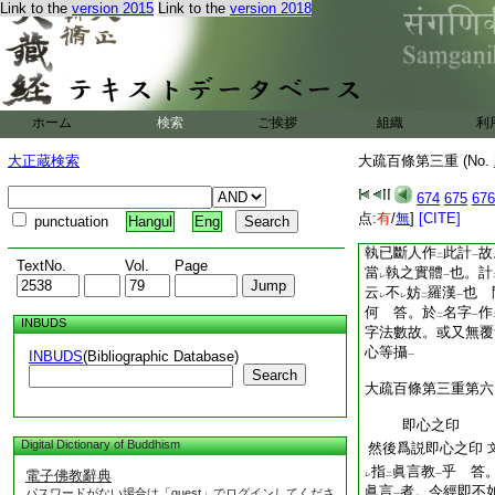
Link to the
version 2015
Link to the
version 2018
知
我空
人我執自
二
一
レ
諦時思
有
非即非離
レ
二
故。思
已斷人我尚
二
有學位煩惱未盡故可
位
何迷亂智生乎 
一
有
赤塩迷
又
云云
ホーム
検索
ご挨拶
組織
利
二
一
境欲貪現前
小乘
文
大正蔵検索
大疏百條第三重 (No.
漏心故有
暫時迷亂
二
一
定。故不
可
云
人
レ
レ
レ
二
674
675
676
云。犢子但計
假名
二
一
点:
有
/
無
]
[CITE]
punctuation
Hangul
Eng
漢
此釋意當
于
文
一
二
執已斷人作
此計
故
二
一
TextNo.
Vol.
Page
當
執之實體
也。計
レ
一
云
不
妨
羅漢
也 
レ
レ
二
一
何 答。於
名字
作
二
一
INBUDS
字法數故。或又無覆
心等攝
INBUDS
(Bibliographic Database)
一
Search
大疏百條第三重第六
即心之印
Digital Dictionary of Buddhism
然後爲説即心之印
指
眞言教
乎 答
電子佛教辭典
レ
二
一
眞言
者。今經即不
パスワードがない場合は「guest」でログインしてくださ
一