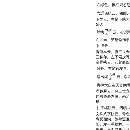
左緑色。後紅咸忿
念誦儀軌云。四面
下文云。右足下踏大
婦人
惟謹
胎軌
云。心想
本
而四面。笑怒恐怖形
仗
云云
青龍本云。勝三世金
三昧印。左下索次弓
金界軌云。八臂而四
盛身。右足
笡
左直
六卷
略出經
云。以
本
脚押大自在天妻胸
理趣釋云。降三世立
屈右膝舒左膝。兩足
摩
仁王經軌云。四頭
文殊八字軌云。青色
惠反相釣。餘拳竪進
架。左一手執杵。一
把棒。三面口角現牙