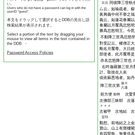
同彼降三世軌
云云
い。
Users who do not have a password can log in with the
厶云。如瑜疏者。蘇
userID "guest".
眞興義中何不擧之哉
本文をドラッグして選択するとDDBの見出し語
義云。如蓮花眷屬以
検索結果が表示されます。
眷屬以月黶爲忿怒明
勝爲忿怒明王。今毘
Select a portion of the text by dragging your
不動降三世爲忿怒
mouse to view all terms in the text contained in
對受記云。權僧正大
the DDB. ・
剛名月黶尊。大日經
Password Access Policies
部使者。此月黶尊是
亦名忿怒降三世也
右吽迦羅勝三世月
計。取捨在人矣
或依蘇悉地者。如丹
依十
降三世次第
八道
前方便
次驚覺
如例
次佛部三昧耶 次蓮
〃〃〃
次被甲 次地結 次
定印
觀想。前地結之上金
寶山。山上有寶樓閣
有四賢瓶。無量供具