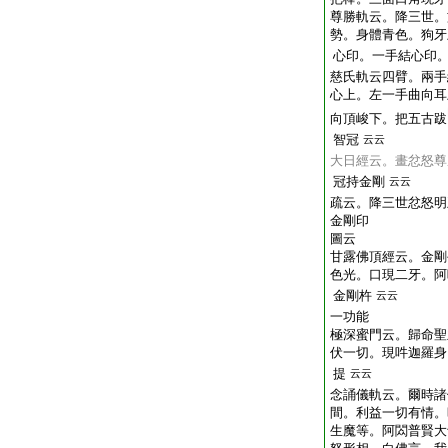
尊勝軌云。降三世。
勢。身體青色。狗牙
心印。一手結心印
慈氏軌云四臂。兩手
心上。左一手曲向耳
向頂峻下。把五古跋
智冠
云云
大日經云。畫忿怒尊
冠持金剛
云云
疏云。降三世忿怒明
金剛印
圖云
甘露佛頂經云。金剛
色光。口現二牙。阿
金剛杵
云云
一功能
極深蜜門云。歸命聖
伏一切。現吽迦羅身
提
云云
念誦儀軌云。爾時諸
間。利益一切有情。
生魔等。阿閦普賢大