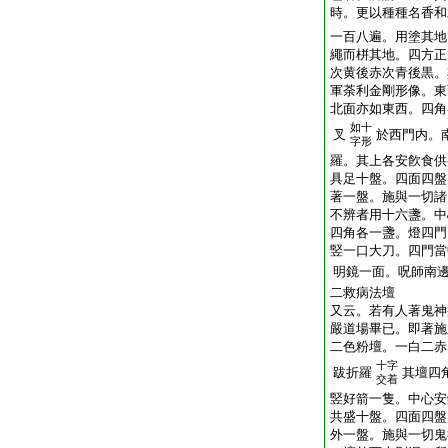
時。更以種種名香和
一百八遍。用塗其地
繩而
栟
其地。四方正
次黄後赤次青後黒。
軍荼利金剛形像。東
北面亦如東西。四角
如十
叉
於西門内。
字形
羅。其上各安飮食供
具足十盤。四面四盤
著
一盤。施與一切諸
不辨者用十六盞。中
四角各一盞。燈四門
竪一口大刀。四門當
明鏡一面。呪師南
二救病法壇
又云。若有人著鬼神
嚴道場畢已。即著施
二色粉壇。一白二赤
十字
跋折羅
其壇四
交着
竪好箭一隻。中心安
共盛十盤。四面四盤
外一盤。施與一切鬼