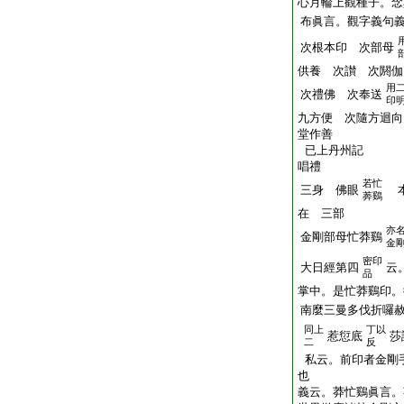
心月輪上觀種子。念
布眞言。觀字義句
次根本印 次部母
供養 次讃 次閼伽
用
次禮佛 次奉送
印
九方便 次隨方迴向
堂作善
已上丹州記
唱禮
若忙
三身 佛眼
本
莾鷄
在 三部
亦
金剛部母忙莽鷄
金
密印
大日經第四
云
品
掌中。是忙莽鷄印。
南麼三曼多伐折囉
同上
丁以
惹愆底
莎
二
反
私云。前印者金剛
也
義云。莽忙鷄眞言。