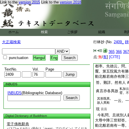
Link to the
version 2015
Link to the
version 2018
尊。三目四牙現。夏
剛寶瓔珞。攝護衆生
千手操持衆器械
義云。次於執金剛下
一切大作障者。號
又云。金剛月黶忿怒
ホーム
検索
ご挨拶
組織
利
而生故以爲名。豪相
黶也
大正蔵検索
行林抄 (No.
2409_
靜
如前五股金剛印。屈
少屈。不相捻著。即
365
366
367
点:
無
/
有
]
[CITE]
二合。離
punctuation
Hangul
Eng
眞言。頡唎
有點。極
都率。先徳云。問。
TextNo.
Vol.
Page
黶。第五院風方有勝
動北般若南亦有降三
答。難詳。然有人
INBUDS
私加云
眞言亦各異故
INBUDS
(Bibliographic Database)
臂。不
Search
其形既異。
一云。一
故人異歟
現
云云
今私問。且就別人
Digital Dictionary of Buddhism
大尊中降三世耶答。
電子佛教辭典
動北般若南有一尊。
パスワードがない場合は「guest」でログインしてくださ