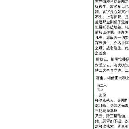
世界微塵諸執金剛之
從彼生。故名多母也
體。多字是心如實相
不生。上有伊聲。是
盧遮那金剛種子還從
怛羅吒是破壞義。吒
前殺四住地。後殺無
凡夫。亦殺害一切賢
譯云勝生。亦名甘露
之母。故名勝生。此
之義也
胎軌云。部母忙莽
對受記云。海大徳説
縛二火合直立也。二
著也。權僧正大和
持二水
叉上
一形像
極深密軌云。金剛即
處月輪。身流火光聚
王妃烏摩爲座
又云。降三世瑜伽。
鈷。怒臂如下擬。次
次弓次執索。皆直引