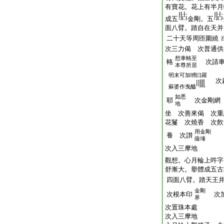
有寶花。花上有半月
成五
金剛。五
面八臂。踏自在天并
二十天等周匝圍繞
次三力偈 次普通供
想車輅至
輅
次請車
本尊所居
明末可加嚩曰羅
次
蘇婆作曳醯
如悉
耶
次金剛網 
地
坐 次善來偈 次重
花鬘 次燒香 次飮
用金剛
養 次讃
薩埵
次入三摩地
觀想。心月輪上吽字
舒漸大。擧體成五古
四面八臂。踏天王
金剛
次根本印
次加
界
次置珠本處
次入三摩地