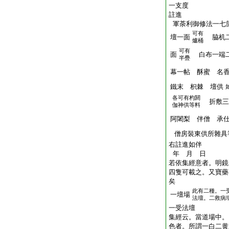
一支度
註進
軍荼利御修法一七
可有
壇一面
脇机二
爐桶
可有
面
白布一端
半疊
幕一帖 酥蜜 名
鐵末 枳棘 壇供
各可有杓閼
折敷三
伽神供等料
阿闍梨 伴僧 承
僧房裝東供所雜具
右註進如伴
年 月 日
若依集經意者。明鏡
四隻可載之。又寶藥
矣
此有二種。一
一壇場
法壇。二救病
一受法壇
集經云。當道場中。
色者。所謂一白二黄