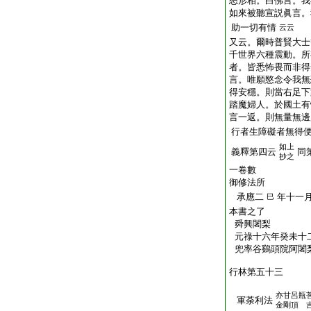
怒形相。白佛言。我
如來被聽宣説眞言。
助一切有情
云云
又云。爾時普賢大士
千世界六種震動。所
者。皆悉怖畏而非得
言。唯願愍念令我無
得安穩。則當右足下
踏魔婦人。於國土有
言一返。則無量無邊
行者生障礙者無得
如上
義釋第四云
同
抄之
一卷數
御修法所
承應二
年十一
巳
本書之了
舜興闍梨
元祿十六年癸未十
兜率谷鷄頭院阿闍
行林第五十三
亦甘呂瓶
軍荼利法
金剛頂 