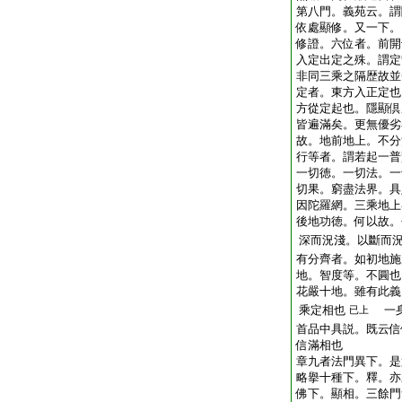
第八門。義苑云。謂
依處顯修。又一下。
修證。六位者。前開
入定出定之殊。謂定
非同三乘之隔歴故並
定者。東方入正定也
方從定起也。隱顯倶
皆遍滿矣。更無優劣
故。地前地上。不分
行等者。謂若起一普
一切徳。一切法。一
切果。窮盡法界。具
因陀羅網。三乘地上
後地功徳。何以故。
深而況淺。以斷而
有分齊者。如初地施
地。智度等。不圓也
花嚴十地。雖有此義
乘定相也
一身
已上
首品中具説。既云信
信滿相也
章九者法門異下。是
略擧十種下。釋。亦
佛下。顯相。三餘門