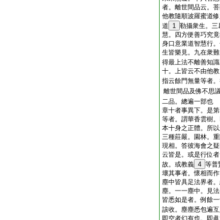
者。離世間品云。菩
他教隨順波羅蜜道修
道
1
勒攝衆生。三
慧。四方便善巧究竟
身口意業道智慧行。
生皆樂見。九在衆難
得最上法不離善知識
十。上皆云不由他教
指云餘門無量等者。
離世間品及佛不思
二品。總遍一部也
章十者事異下。是第
等者。謂華香雲樹。
本十身之正體。所以
三種莊嚴。園林。重
現相。答彼海會之疑
云皆是。或是行位者
故。或教義
4
等普
壞其事者。懷相而作
塵中皆具足法界者。
塵。一一塵中。見法
皆悉如是者。例餘一
該收。塵塵悉包遍互
即空者幻有也。即眞