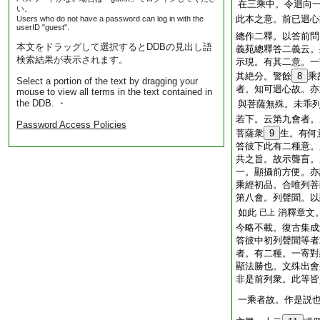
在三乘中。令迴向
い。
此本之意。前已迴心
Users who do not have a password can log in with the
userID "guest".
總作二釋。以答前問
本文をドラッグして選択するとDDBの見出し語
義苑總釋答二義云。
検索結果が表示されます。
示現。有其二意。一
其絶分。警餘
8
乘
Select a portion of the text by dragging your
者。知可迴心故。亦
mouse to view all terms in the text contained in
the DDB. ・
與菩薩無殊。未乖
若下。云第九會者。
Password Access Policies
菩薩衆
9
生。有何
答彼下此有二種意。
共之旨。故示聾盲。
一。顯攝前方便。亦
乘經初品。合唯列菩
第八會。列聲聞。以
如此
消釋章文
已上
今略不載。復古集成
答彼中初列聲聞等者
者。有二種。一寄對
顯法勝也。文殊出會
非是前列衆。此等皆
一乘者故。作是説