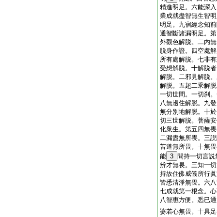
精進明足。六能深入
業成就盡智無生智明
明足。九宿經念知前
通智斷諸漏明足。第
外觀色解脱。二内無
脱身作證。四空處解
所有處解脱。七非有
受想解脱。十解脱者
解脱。二邪見解脱。
解脱。五超二乘解脱
一切世間。一切刹。
八無邊住解脱。九發
無分別地解脱。十於
切三世解脱。菩薩安
化衆生。第五四無畏
二漏盡無所畏。三説
苦道無所畏。十無畏
能
3
間持一切言説
辨才無畏。三知一切
持故住佛威儀所行眞
皆悉清淨無畏。六八
七成就第一根念。心
八智惠方便。悉已通
婆若心無畏。十具足