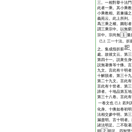
三。一相對擧十法門
此者一乘。其小乘教
小乘教相。若兼攝之
義苑云。此上所列。
爲三乘之權。圓彰者
謂三乘宗中。以無窮
宗中。宗尚無
1
量
三一十法。折
已上
之。集成指折薪
處。故彼文云。第三
第四十一。説衆生身
説無著佛等十佛。言
九文。言此有十明者
十解脱者。第三十九
第二十九文。言此有
言此有十世者。第三
諦者。十地品第五地
第三十八卷。言此有
一卷文也
若列
已上
化身。十佛如卷初明
法相交參中明。第三
漏盡明。言十明者。
諸法明足。二不取著
明
2
明足。四智慧