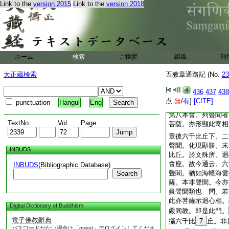
Link to the
version 2015
Link to the
version 2018
三乘小乘。此中可見
若就所揀。即三乘等
餘是所揀。今且所簡
能所亦爾
章問若爾何故下。二
ホーム
検索
ご挨拶
組織
利
二通伏
。今初 
傳寫誤 答。中彼中
大正蔵検索
五教章通路記 (No.
23
云。答彼中列聲聞意
法故。爲示如聾如
436
437
438
点:
無
/
有
]
[CITE]
punctuation
Hangul
Eng
宋本答中。
科引之
第八本會。列聲聞者
TextNo.
Vol.
Page
菩薩。亦形顯此寄相
章後六千比丘下。二
聲聞。化現顯勝。末
INBUDS
比丘。於文殊所。迴
會座。故今通云。六
INBUDS
(Bibliographic Database)
聲聞。猶如海幢海雲
Search
薩。本非聲聞。今亦
眞聲聞類也 問。若
此亦菩薩示迴心相。
Digital Dictionary of Buddhism
嚴同教。即是此門。
電子佛教辭典
攝六千比
7
丘。非
パスワードがない場合は「guest」でログインしてくださ