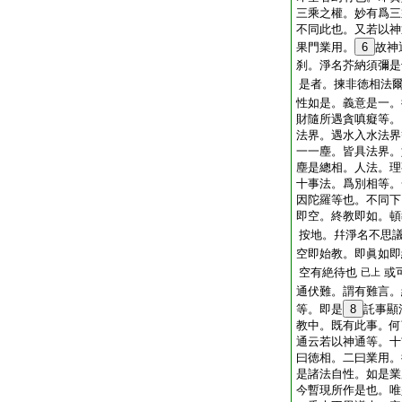
三乘之權。妙有爲三
不同此也。又若以神
果門業用。
6
故神
刹。淨名芥納須彌是
是者。揀非徳相法
性如是。義意是一。
財隨所遇貪嗔癡等。
法界。遇水入水法界
一一塵。皆具法界。
塵是總相。人法。理
十事法。爲別相等。
因陀羅等也。不同下
即空。終教即如。頓
按地。幷淨名不思
空即始教。即眞如即
空有絶待也
或
已上
通伏難。謂有難言。
等。即是
8
託事顯
教中。既有此事。何
通云若以神通等。十
曰徳相。二曰業用。
是諸法自性。如是業
今暫現所作是也。唯