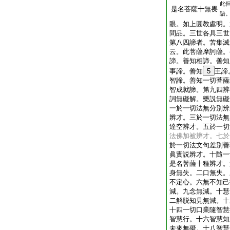
此
是名菩薩十無畏
語
眼。如上圓教處明。
間品。三世各具三世
第八四諦者。苦集滅
云。此菩薩摩訶薩。
諦。善知相諦。善知
事諦。善知
5
王諦
智諦。善知一切菩薩
智成就諦。第九四辨
詞無礙解。樂説無礙
一於一切法無分別辨
辨才。三於一切法無
達空辨才。五於一切
法佛加被辨才。七於
於一切法文句差別善
眞實説辨才。十隨一
是名菩薩十種辨才。
身無失。二口無失。
不定心。六無不知己
減。九念無減。十慧
二解脱知見無減。十
十四一切口業隨智慧
智慧行。十六智慧知
未來無礙。十八智慧