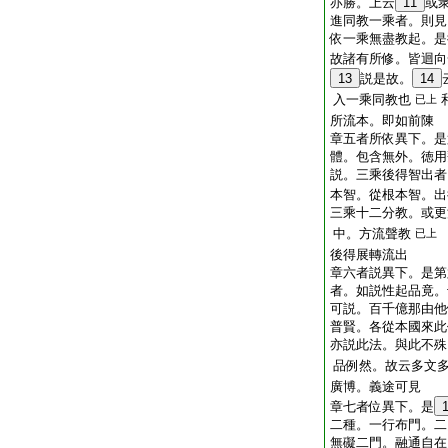
亦勝。上云
11
或
進同教一乘者。則見
依一乘無盡教起。是
故諸有所修。皆迴向
13
説是故。
14
入一乘同教也
已上
所流本。即如前陳
章五者所依異下。是
體。包含無外。徳用
説。三乘後得智出者
本智。從根本智。出
三乘十二分教。或更
中。方流聲教
已上
後得展轉流出
章六者説異下。是第
者。如説性起品竟。
可説。百千億那由他
普賢。各從本國來此
亦説此法。與此不殊
品例然。故云多文
廣博。義途可見
章七者位異下。是
二種。一行布門。二
無礙二門。融通自在