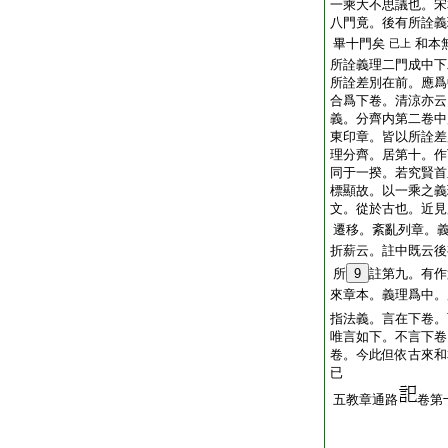
一乘大不思議也。宋
八門竟。後有所詮義
畢十門矣
和本
已上
所詮義理二門成中下
所詮差別在前。應爲
合爲下卷。清涼亦云
義。分齊内第二卷中
東印章。皆以所詮差
理分齊。居第十。作
同于一揆。若究賢首
標顯故。以一乘之義
文。從於古也。近見
遷移。紊亂列章。
折薪云。註中既云後
所
9
註第九。有作
來章本。義理爲中。
指法義。言在下卷。
唯言如下。不言下卷
卷。今此但依古來和
已
五教章通路
卷第