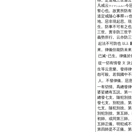
得。定道戒三世通云
凡戒云
今
ヲイマシムルハ
誓心也。故實所防有
道定戒隨心事釋
マテ
地。惡非現起思。現
生。防事不可有之也
三世。實非防三世乎
義勢所行。云亦防三
起法不可防也
以上
來。律儀但能防未來
已滅･已生。律儀於
從一切有情發
決
文
生等云意樂。發得律
怨可殺。若我國中不
人。不發律儀。惡
一有切情。爲總發律
婆娑總有五説。第一
總發七支。隨犯別捨
發七支。別犯捨。第
七支。隨犯別捨。第
別犯別捨。第五師。
初師。或同第三師。
五師正儀。明犯戒不
第四師是不正儀。第