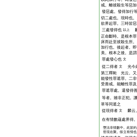
戒。離彼殺生等惡加
發惡處。發得加行
切二處也。現時也。
欲界起罪。三時皆惡
三處發得也
麟
以上
正命斷時。是根本罪
床而赴至彼殺生所。
加行也。後起者。即
美。根本之後。是謂
罪處發心也
文
從二得者
光今此
文
第三釋歟 光云。又
能發性罪遮罪。二非
受善戒。能離性罪及
罪遮罪處。還發得
等者。雖非正犯。
草等同遮之
從現得者
麟云。
文
在有情數蘊處界得
墮法非情數中。此皆約
世現在聚。假立有情也