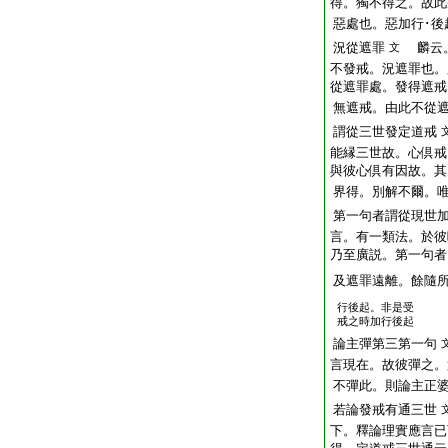
得。獨不得之。故此
惡處也。惡加行･後
況從遮罪
麟云。
文
不發戒。況遮罪也。
從遮罪處。發得遮戒
無遮戒。由此不從
謂從三世發定道戒
能縁三世故。心倶戒
與彼心倶有因故。其
界得。別解不爾。
第一句者謂從現世
言。有一類法。於彼
乃至廣説。第一句者
及遮罪遠離。餘隨
行後起。非是受
戒之時加行後起
論主彈第三第一句
言現在。故彼彈之。
不彈此。則論主正
若論發戒有通三世
下。釋論理實應言已