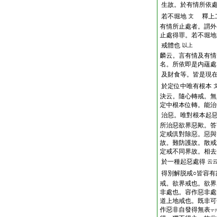
生故。於有情所依
若不堀地
釋上二
文
有情所止處者。謂外
止處得罪。若不堀地
戒體也
以上
麟云。言有情及有情
名。所依即是内蘊處
及財食等。皆是現
於定位中唯有根本
決云。隨心轉戒。無
定中根本位轉。能治
治惡。唯對根本起
所治惡欲界惡歟。答
定戒倶對除惡。惡與
故。難防護故。散戒
定戒不同界故。相去
於一種起惡處得
云
得別解脱戒○皆容有
戒。欲界戒也。欲界
非處也。容作惡非處
道上地戒也。既非可
作惡非自發得無表
マ