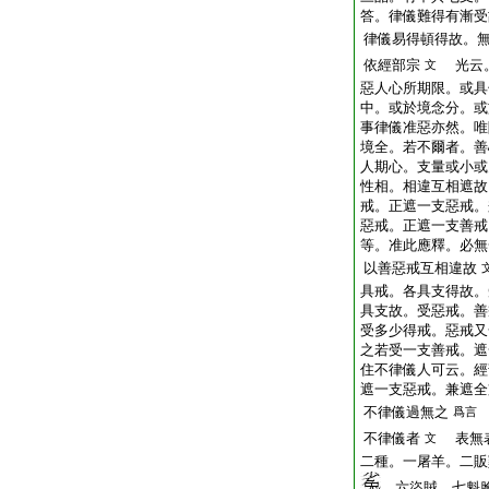
答。律儀難得有漸受
律儀易得頓得故。
依經部宗
光云。
文
惡人心所期限。或具
中。或於境念分。或
事律儀准惡亦然。唯
境全。若不爾者。善
人期心。支量或小或
性相。相違互相遮故
戒。正遮一支惡戒。
惡戒。正遮一支善戒
等。准此應釋。必無
以善惡戒互相違故
具戒。各具支得故。
具支故。受惡戒。善
受多少得戒。惡戒又
之若受一支善戒。遮
住不律儀人可云。經
遮一支惡戒。兼遮全
不律儀過無之
爲言
不律儀者
表無表
文
二種。一屠羊。二販
。六盜賊。七魁