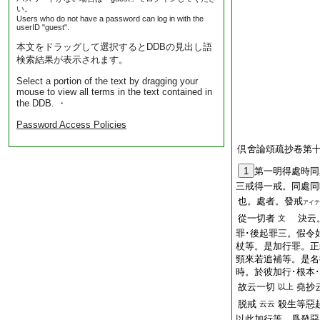
い。
Users who do not have a password can log in with the
userID "guest".
本文をドラッグして選択するとDDBの見出し語
検索結果が表示されます。
Select a portion of the text by dragging your
mouse to view all terms in the text contained in
the DDB. ・
Password Access Policies
倶舍論頌疏抄卷第十
1
第一明得處時同
三戒得一戒。同處同
也。處者。發戒
アイテ
從一切者
決云。
文
罪･後起罪三。假令
杖等。是加行罪。正
頸來若追補等。是名
時。於彼加行･根本･<
故云一切
堯抄
以上
脱戒
殺生等惡
云云
以此加行等。爲發惡