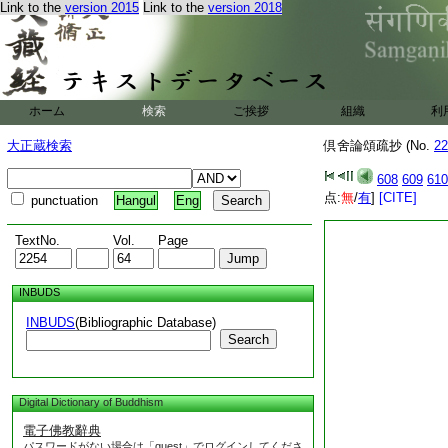
Link to the
version 2015
Link to the
version 2018
定故遮極小。如性不
在於茲。非言性罪
飮者。以諸聖者具慚
故
光云。通第三
文
藥。量無定故。非
ホーム
検索
ご挨拶
組織
利
身惡行者。酒是一切
大正蔵検索
倶舍論頌疏抄 (No.
逸處名。餘不立此
22
通第四證。酒是一切
608
609
610
飮酒故起身惡行故。
点:
無
/
有
]
[CITE]
punctuation
Hangul
Eng
性罪名身惡行
文
4
TextNo.
Vol.
Page
INBUDS
INBUDS
(Bibliographic Database)
Search
Digital Dictionary of Buddhism
電子佛教辭典
パスワードがない場合は「guest」でログインしてくださ