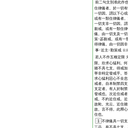
前二句文別准此作
住律儀者。於一切有
一切因。謂以下心或
或有一類住律儀者。
一切支非一切因。謂
芻戒。或有一類住律
儀。由一切支及一切
策･苾芻戒。或有一
得律儀。由一切因非
事･近主･勤策戒
云
若人不作五種定限
限。欣求心猛利。何
雖不具七支。得戒加
寧非時定發戒乎。答
求心猛利惡心不全息
戒者。自本制禁四支
支定者。有人於制禁
發戒也。次近住戒者
戒。不約近住戒。近
故歟。光云。近住雖
故。言不得。此釋心
住也。
1
不律儀具一切支
三品。有不具七支。