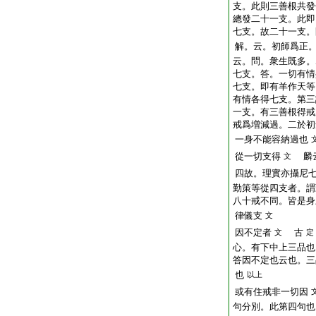
支。此則三善根共發
總發二十一支。此即
七支。故二十一支。
解。云。初師爲正
云。問。衆生既多。
七支。答。一切有情
七支。即有羊作天等
有情各得七支。第三
一支。有三善根得戒
戒爲増減過。二於初
一身不能容納過也
從一切支得
麟云
文
四故。理實亦攝尼
勤策等從四支者。謂
八十戒不同。皆是身
律儀支
文
因不定者
古
文
定
心。有下中上三品也
答因不定也云也。三
也
以上
或有住戒非一切因
句分別。此第四句也