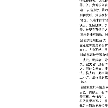
情處得戒者。盜現在
罪。答。實從現守護
者。以施佛故。顯
別解脱戒。於現在誓
誓也。又過未如非
決云。別解脱戒。於
等。於現在有情行之
過未是非有情數。
論云謂從現世蘊
文
在蘊處界聚集和合有
在也。去來不然。故
以離邪婬於守護有
決云。邪婬者。除
夫。彼夫名守護有情
之。若他女無夫。即
法。娶夫時。必申國
王不許。潜犯他女故
以上
若離殺生於有情所
云也 堯抄云。有情
等五根。夫行殺生。
根依詫眼等五根。將
生於有情所依處得罪