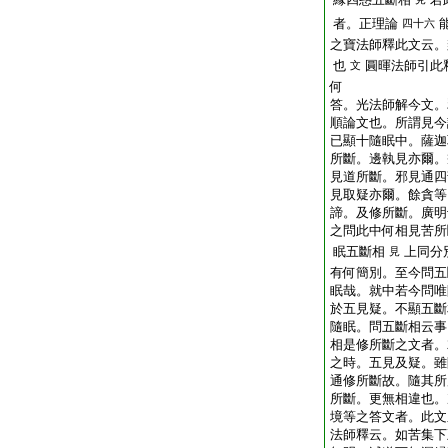
者。正理論
四十六
之寶法師釋此文云。
也
圓暉法師引此
文
何
答。光法師解今文。
順論文也。所謂見今
已顯十隨眠中。薩迦
所斷。邊執見亦爾。
見道所斷。邪見通四
見取疑亦爾。餘貪等
諦。及修所斷。廣明
之問此中何相見苦所
眠五斷相
上同分
見
有何簡別。至今問五
眠哉。就中若今問唯
於五見疑。不顯五斷
隨眠。問五斷相云事
相是修所斷之文者。
之時。五見及疑。雖
通修所斷故。隨其所
所斷。更無相違也。
境等之答文者。此文
法師釋云。如苦集下