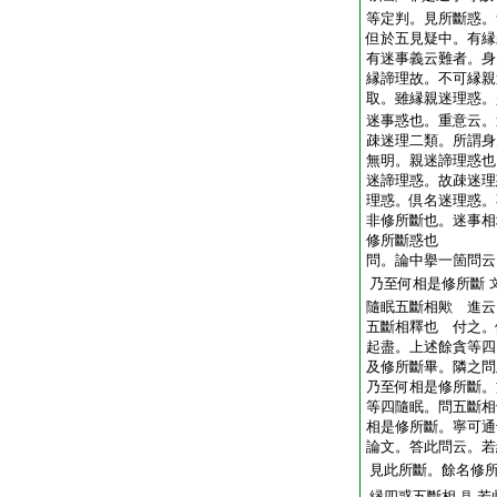
等定判。見所斷惑。
但於五見疑中。有縁
有迷事義云難者。身
縁諦理故。不可縁親
取。雖縁親迷理惑。
迷事惑也。重意云。
疎迷理二類。所謂身
無明。親迷諦理惑也
迷諦理惑。故疎迷理
理惑。倶名迷理惑。
非修所斷也。迷事相
修所斷惑也
問。論中擧一箇問云
乃至何相是修所斷
隨眠五斷相歟
進云
五斷相釋也
付之。
起盡。上述餘貪等四
及修所斷畢。隣之問
乃至何相是修所斷。
等四隨眠。問五斷相
相是修所斷。寧可通
論文。答此問云。若
見此所斷。餘名修
縁四惑五斷相
若
見