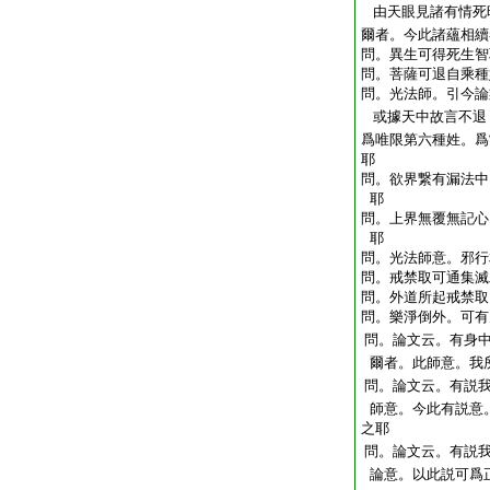
由天眼見諸有情死
爾者。今此諸蘊相續
問。異生可得死生智
問。菩薩可退自乘種
問。光法師。引今論
或據天中故言不退
爲唯限第六種姓。爲
耶
問。欲界繋有漏法中
耶
問。上界無覆無記心
耶
問。光法師意。邪行
問。戒禁取可通集滅
問。外道所起戒禁取
問。樂淨倒外。可有
問。論文云。有身
爾者。此師意。我
問。論文云。有説
師意。今此有説意
之耶
問。論文云。有説
論意。以此説可爲