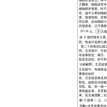
隨眠所發業也。唯可
之爾者。隨眠諸有本
雖隨眠所發業。何不
答。論中云業由隨眠
業。無感有能。若善
同分業。必由隨眠力
所發業者。泛可通善
四十四
云。
3
九
故
能招後有之業
文
問。聖者可造牽引業
第二十四卷抄記録
問。五見疑中。可有
有迷事類也
兩方。
疑是見惑也。何可有
法師解釋。五見疑
五見疑中。有縁親迷
事義也如何
答。五見疑是唯見所
類也。故勘光法師處
見取。疑。前一後一
果因處起者。見苦集
果。是見滅道斷。此
斷
餘卷
云。
文
二
所斷○非是迷事等故