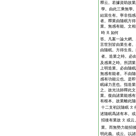
釋云。若據資助故業
學。由此三乘無學
結當生有。寧非指感
者。釋業由隨眠方得
業。無感有能。文相
時
如何
見
答。凡案一論大網。
言世別皆由業生者。
由隨眠。方得生長。
者。造業之時。必
及感果之時。所謂業
上明造業。必由隨眠
無感有能者。不由隨
感有功能云也。是即
眠縁力意也。指造業
之。故光法師釋此文
業。復由諸業能感有
有根本。故業離此隨
十二支初説隨眠
文
述隨眠爲諸有本。或
招後有業故
或云
文
業。而無勢力能招
明此義。或云。以諸