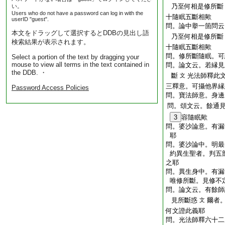
乃至何相是修所斷
い。
Users who do not have a password can log in with the
十隨眠五斷相歟
userID "guest".
問。論中擧一箇問云
本文をドラッグして選択するとDDBの見出し語
乃至何相是修所斷
検索結果が表示されます。
十隨眠五斷相歟
問。修所斷隨眠。可
Select a portion of the text by dragging your
mouse to view all terms in the text contained in
問。論文云。若縁見
the DDB. ・
斷
光法師釋此
文
三釋意。可攝他界縁
Password Access Policies
問。寶法師意。身邊
問。頌文云。餘通
3
容隨眠歟
問。婆沙論意。有漏
耶
問。婆沙論中。明最
約異生聖者。判五
之耶
問。異生身中。有漏
唯修所斷。見修不定
問。論文云。有餘師
見所斷惑
爾者
文
何文證此義耶
問。光法師釋六十二