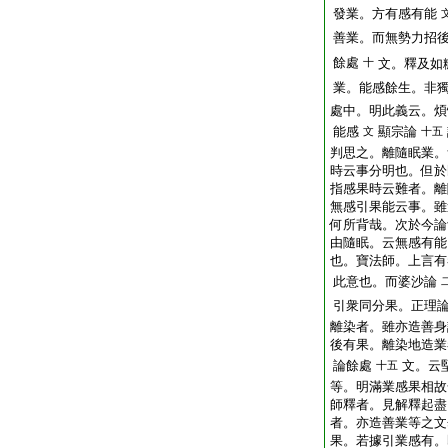
發業。方有感有能
善業。而無勢力招
餘處
十
文。釋及如
業。能感餘生。非
處中。明此義云。煩
能感
顯宗論
文
十五
判思之。離隨眠業。
時云事分明也。但於
指感果時云難者。離
無感引果能云事。雖
何所背哉。次於今論
由隨眠。云無感有能
也。寶法師。上言有
此意也。而婆沙論
引衆同分果。正理
離染者。雖亦造善身
後有果。離染地造業
論餘處
文。云
十五
等。明滿業感果相故
師釋者。見解釋起盡
者。亦造善業等之文
果。若據引業感有。