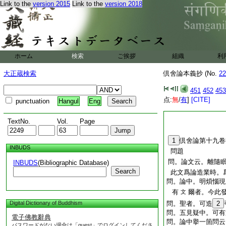
彼論疏之次或訪明師
Link to the
version 2015
Link to the
version 2018
心初學之慧解聊記一
之輩必□其謬不顧五
一部抄出之深志冥衆
圓滿焉仰願依此稽古
誠心一期終焉之暮遂
ホーム
検索
ご挨拶
組織
利
三會下生之曉開慧解
右筆華嚴宗末葉法
大正蔵検索
倶舍論本義抄 (No.
22
6
年齡五十
二
7
夏﨟四十
451
452
二
453
点:
無
/
有
]
[CITE]
punctuation
Hangul
Eng
TextNo.
Vol.
Page
1
倶舍論第十九卷
INBUDS
問題
問。論文云。離隨
INBUDS
(Bibliographic Database)
Search
此文爲論造業時。
問。論中。明煩惱現
有
爾者。今此
文
Digital Dictionary of Buddhism
問。聖者。可造
2
問。五見疑中。可有
電子佛教辭典
問。論中擧一箇問云
パスワードがない場合は「guest」でログインしてくださ