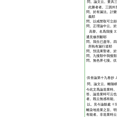
問。論文云。要具
此勝者者。三因外
問。於有漏法。計樂
義耶
問。以戒禁取可立顛
問。正理論中云。於
高擧。名爲我慢
文
通見修所斷耶
問。我生已盡等。四
所執有漏行道耶
問。預流果聖者。於
問。九慢類中我慢類
問。無色界七慢。倶
倶舍論第十九卷抄
問。論文云。離隨
今此文爲論造業時。
答。論造業時可云也
者。既云無感有能。
以。見今論餘處
十
離染地造業之旨。明
有能者。非造業時云