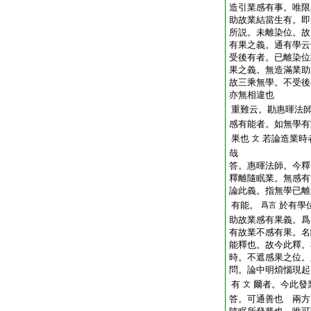
造引業感有事。唯限
助故業結當生有。即
所説。未離染位。故
有果之義。通有學云
受後有者。已離染位
果之義。無造滿業助
故三乘無學。不受後
亦無相違也
重難云。勘惠暉法
感有能者。如無學有
果也
若論造業時
文
哉
答。惠暉法師。今釋
釋離隨眠業。無感有
論此義。指無學已離
有能。
於有學
爲言
助故業感有果義。爲
有故業不感有果。名
能釋也。故今此釋。
時。不遮感果之位。
問。論中明煩惱現起
有
爾者。今此發
文
答。可通善也
兩方