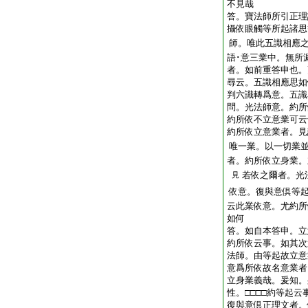
不見哉
答。寶法師所引正理
攝依眼觸等所起諸思
師。唯此五識相應
語･意三業中。無所
者。如前重答申也。
尋云。五識相應思如
判六識轉爲意。五識
問。光法師意。約所
約所依不立意業可云
約所依立意業者。見
唯一業。以一切業
者。約所依立身業。
若依之爾者。光
見
依意。復與意倶等
云此業依意。尤約所
如何
答。如自本答申。立
約所依云事。如其次
法師。由等起故立意
意爲所依故名意業者
立身業義哉。爰知。
性。□□□□約等起
復與意倶正理文者。