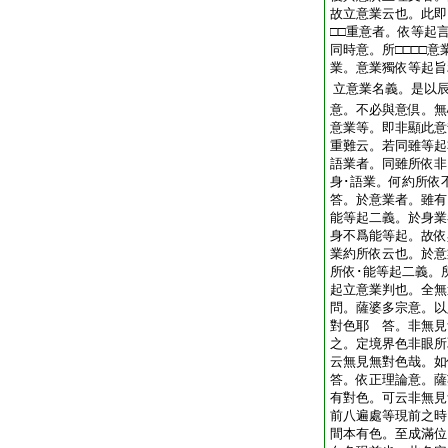
故立意業云也。此即
□□重意者。依等起
同時意。所□□□□
業。意業獨依等起旨
立意業名義。是以
意。不必與意倶。無
意業等。即非顯此意
重難云。若同雖等起
語業者。同雖所依非
身･語業。何約所依
答。於意業者。雖有
能等起二義。於身業
身不爲能等起。故依
業約所依云也。於意
所依･能等起二義。
起立意業判也。全無
問。薩婆多宗意。以
對色耶
答。非無見
之。定境界色非眼所
云無見無對色哉。如
答。依正理論意。薩
有對色。可云非無見
前八遍處等現前之時
間本有色。至成滿位