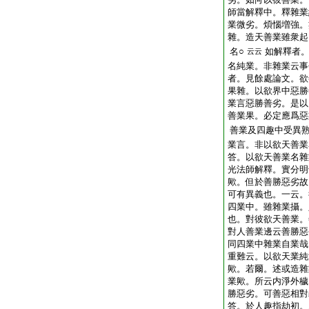
師當解釋中。釋雜業
業微劣。煩惱増強。
雜。造天善業雖衆起
名○
如解釋者
云云
名純業。非雜業云事
者。見餘處論文。欲
果雜。以欲界中惡勝
業言惡勝善劣。是以
善業果。必定應爲惡
善業及四趣中受異
業言。非以欲天善業
答。以欲天善業名雜
光法師解釋。實分明
歟。但於善勝惡劣故
可有異義也。一云。
四業中。雖雜業攝。
也。對彼欲天善業。
對人善業邊云善勝惡
同四業中雜業自業哉
重難云。以欲天業純
歟。若爾。述或造雜
業歟。所云内淨外穢
勝惡劣。可善惡相對
答。於人趣指劫初。