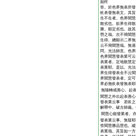
如何
答。於色界無表所發
依表發無表文。其旨
生不生者。色界聞慧
散劣也。欲界生得散
勝。順定劣也。故其
勞之哉。次不簡聞慧
生得。總顯示二界無
云不簡聞慧哉。無過
問。光法師意。色界
色界聞慧發表業可云
表業者。定地散慧定
表業耶。是以。光法
界生得發表全不云聞
界聞慧發表者。定可
界必無依表發無表耶
無隨轉戒善心。起
聞慧之外出起表善心
發表業云事
若依之
解釋中。破古師義。
聞慧心能發業者。
發表業云事。無疑耶
答
聞慧勝品慧也。縱
表業哉。其旨如一方