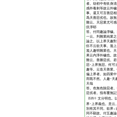
者。劫初中有依身清
感外毒刺等故云外穢
事。還又可言善惡相
爲天善惡劣也。故無
難云。天惡業尤可感
倶淨耶
答。付同趣論淨穢。
一云。判雜業純業之
論之。以上界天趣對
但不云欲天事。濫上
濫人趣明雜業也。天
果云内淨外穢也。故
難云。善勝惡劣。若
惡･上界無惡。何可
趣等。云造天善業。
偏上界者。如四業中
而既不然。人趣･天
天哉
答。色無色除惡者。
惡劣者。指有覆無記
文分明也。
百四十
界･上界義也。意云
別有其不同。欲界
ト
同不顯故。付五趣論