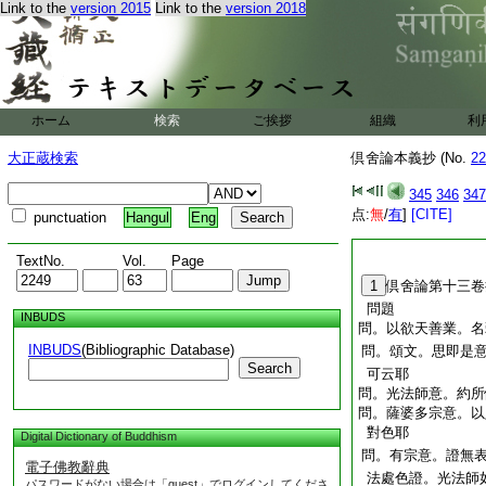
Link to the
version 2015
Link to the
version 2018
ホーム
検索
ご挨拶
組織
利
大正蔵検索
倶舍論本義抄 (No.
22
345
346
347
点:
無
/
有
]
[CITE]
punctuation
Hangul
Eng
TextNo.
Vol.
Page
1
倶舍論第十三卷
問題
INBUDS
問。以欲天善業。名
INBUDS
(Bibliographic Database)
問。頌文。思即是
Search
可云耶
問。光法師意。約所
問。薩婆多宗意。以
對色耶
Digital Dictionary of Buddhism
問。有宗意。證無
電子佛教辭典
法處色證。光法師
パスワードがない場合は「guest」でログインしてくださ