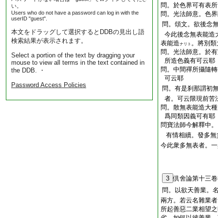
問。於色界可有表所
い。
Users who do not have a password can log in with the
問。光法師意。色界
userID "guest".
問。頌文。欲後念
本文をドラッグして選択するとDDBの見出し語
今此後念無表能造
検索結果が表示されます。
表能造
。將別類
ナリト
問。光法師意。於有
Select a portion of the text by dragging your
所造色義有可云耶
mouse to view all terms in the text contained in
問。中間禪所攝隨轉
the DDB. ・
可云耶
Password Access Policies
問。有是刹那謂初
者。可云限現前苦
問。散無表能造大種
爲同類因義可有耶
問
寶法師今解釋中。
有情相續。發多無
今此衆多無表者。一
3
倶舍論第十三卷
問。以欲天善業。
兩方。若云名雜業者
所起善惡二業相望之
劣。如何以彼善業。