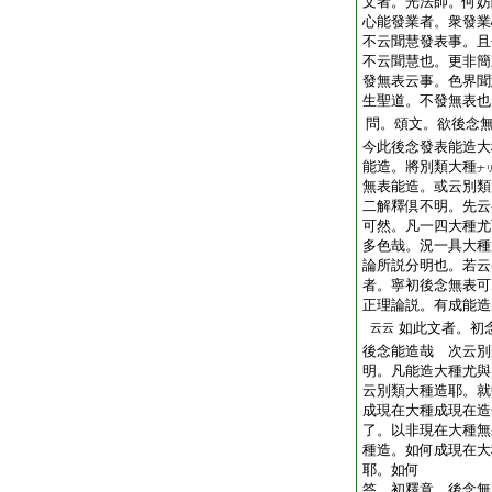
文者。光法師。何妨
心能發業者。衆發業
不云聞慧發表事。且
不云聞慧也。更非簡
發無表云事。色界聞
生聖道。不發無表也
問。頌文。欲後念
今此後念發表能造大
能造。將別類大種
ナ
無表能造。或云別類
二解釋倶不明。先云
可然。凡一四大種尤
多色哉。況一具大種
論所説分明也。若云
者。寧初後念無表可
正理論説。有成能造
如此文者。初
云云
後念能造哉
次云別
明。凡能造大種尤與
云別類大種造耶。就
成現在大種成現在造
了。以非現在大種無
種造。如何成現在大
耶。如何
答。初釋意。後念無