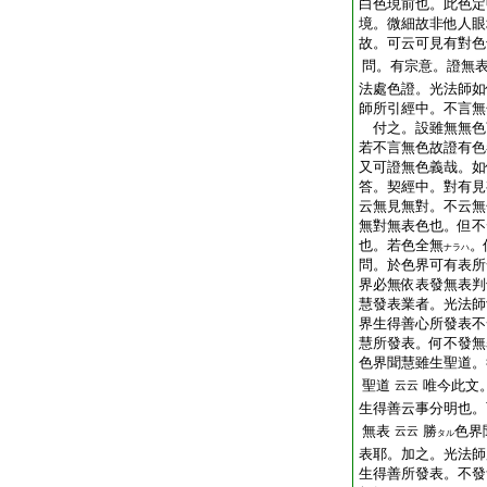
白色現前也。此色定
境。微細故非他人眼
故。可云可見有對色
問。有宗意。證無
法處色證。光法師如
師所引經中。不言無
付之。設雖無無色
若不言無色故證有色
又可證無色義哉。如
答。契經中。對有見
云無見無對。不云無
無對無表色也。但不
也。若色全無
。
ナラハ
問。於色界可有表所
界必無依表發無表判
慧發表業者。光法師
界生得善心所發表不
慧所發表。何不發無
色界聞慧雖生聖道。
聖道
唯今此文
云云
生得善云事分明也。
無表
勝
色界
云云
タル
表耶。加之。光法師
生得善所發表。不發