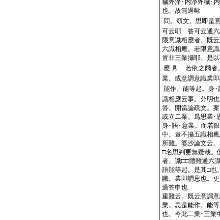
穢外淨･内淨外穢･
也。故無過歟
問。頌文。思即是
可云耶
答可云通六
限意識相應者。既云
六識相應。若限意識
豈非三業攝耶。是以
應
若依之爾者。
見
業。或意謂意識業即
能作。能等起。身･
識相應云事。分明也
答。開當論疏文。案
或立二業。爲思業･
身･語･意業。而若
中。豈不攝五識相應
所難。婆沙論文云。
□名思判更無疑哉。
者。識□□體雖通六
語能等起。是其□也
識。業即謂思也。更
過答申也
重難云。既云意謂意
業。思是能作。能等
也。今此二業･三業