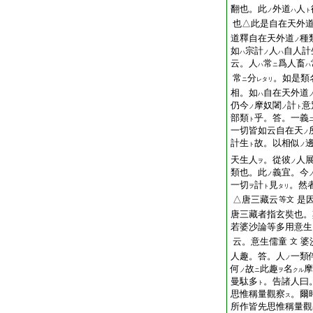
翻也。此
外道
人
ノ
ハ
ト
也△此是自在天外道
道釋自在天外道
種
ノ
如
宗計
人
自人計
ハ
ノ
ハ
云。人
常
爲人畜
ハ
ニ
ハ
常
分
。如是類
ニ
レタリ
相。如
自在天外道
ハ
仍今
摩奴闍
計
意
ノ
ノ
ト
部類
乎。答。一義
ト
一切皆如云自在天
ノ
計生
故。以相似
ト
ノ
天生人
。從彼
人
ヲ
ノ
類也。此
義宜。今
ノ
一切
計
見
。然
ヲ
ト
タリ
△唐三藏云
是
等文
唐三藏者指玄奘也。
若婆沙論等多用意生
云。意生儒童
婆
文
人趣。答。人
一類
ノ
何
故
此趣
名
摩
ノ
ニ
ヲ
クル
曼駄多
。告諸人曰
ト
思惟稱量觀察
。爾
ス
所作皆先思惟稱量觀