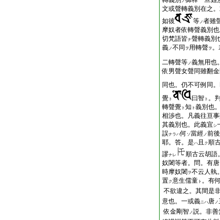
ノ
文或聲轉義別在之。
如彼
等
者雖
ノ
摩奴者依轉聲義別也
切梵語皆
聲轉義別
ナ
義
不同
用轉聲
。
ノ
ヲ
ヲ
二轉聲等
義無用也
ノ
依男聲女聲同雖翻金
同也。仍不可例同。
覺
曰智
。
ト
ト
轉聲覺
知
義別也
ト
ト
相渉也。凡義往亘事
其義別也。此義宜
シ
誤
何
當經
前後
ナラハ
ソ
ノ
耶。答。是
且
順
ハ
ク
謬
順古云胡語
ナレ
奴闍等者。問。有唐
時摩奴闍
不云人執
ヲ
置
意生儒童
。有
ク
ト
不欲違之。其間是
意也。一或義
唐
ニハ
ノ
依金剛智
説。非善
ノ