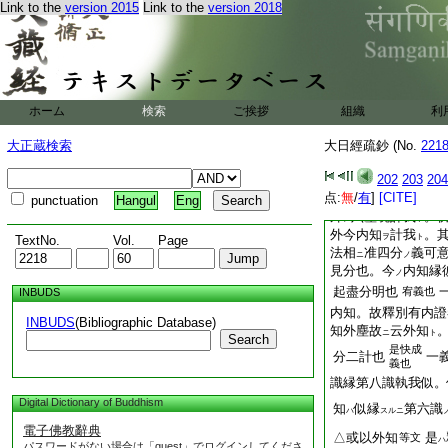
論
能執所執
執尚
Link to the
version 2015
Link to the
version 2018
ニハ
ノ
於義無相違也
經云。内知外知者。
計。有計。風知爲我
是眞我。或以外知爲
者即是眞我也 是
ハ
ホーム
検索
ご挨拶
組織
利
處
△亦是知者別名
ニ
總
先
明知者外道
大正蔵検索
大日經疏鈔 (No.
221
ノ
者
上
異類異計
外
ヲ
ノ
ノ
202
203
204
二計
者已下
別釋
ト
ハ
点:
無
/
有
]
[CITE]
等者。是ヽ先
釋内
punctuation
Hangul
Eng
ツ
外
六塵境計我
。
ノ
ト
外今内知
計我
。
ヲ
ト
TextNo.
Vol.
Page
法相
准四分
義可
ニ
ノ
見分也。今
内知縁
ノ
起盡分明也
宥義也
INBUDS
内知。故釋別有内證
INBUDS
(Bibliographic Database)
知外塵故
云外知
ニ
ト
Search
是快成
分二計也
一
義也
識縁第八識執我似。
Digital Dictionary of Buddhism
知
似縁
第六識
ハ
スルニ
電子佛教辭典
△或以外知
是
等文
ハ
パスワードがない場合は「guest」でログインしてくださ