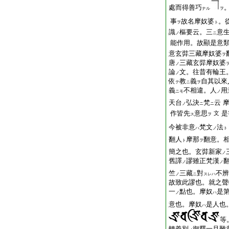
處而得善巧
ナル
ヲ
事
故名摩奴婆
。
ヲ
ト
識
樞要云。三
意
ノ
ニ
能作用。故顯是意
意玄弉三藏摩奴婆
ヲ
唐
三藏玄弉摩奴婆
ノ
論
文。往昔有輪王
ノ
依
教
義
自其以來
テ
ニ
ヲ
義
不相違。人
用
ニモ
ノ
天台
弘決
梵
云
ノ
ニ
ニ
作皆先
意思
是
文
ス
ヲ
今被非意
梵文
法
ハ
ノ
ト
翻人
摩那
翻意。
ト
ヲ
簡之也。玄弉新家
ノ
舊譯
謬雖正梵漢
ノ
ノ
竺
三藏
對
不辨
ノ
ニ
スレハ
故致此謬也。就之聲
一
點也。摩奴
是
ノ
ハ
意也。摩奴
是人也
ハ
等
轉義別
御釋一旦難