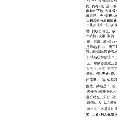
是明
法譬
ス
此
我有
先
居
身
ノ
テ
ニ
スル
像時如下地
作像骨
ニ
嚴云也。今
御釋
ノ
ハ
△初受身時最在前受
△及其成身
法△如
ハ
譬
對明分明也。或
ノ
十八轉
次第
取義
ノ
ニ
歟。其故
彼
必
ハ
ハ
シモ
是示前譯
非。唐三
ノ
譯
婆沙論
若於佛
ノ
ニ
知彼名已得頂法
文
云。摩納婆迦此云
迦依止
於意
而高
メ
ニ
儒童。儒
美好
義
ハ
ノ
曰儒童
。論
依別
ト
ハ
他故。縛迦是下
義
ノ
陵慢他
或卑下他
ヲ
ヲ
意分明也。天台
補
ノ
或翻
人
見△儒童
スト
ト
義△此二名是
等文
婆
二名
翻人生勝
ノ
ヲ