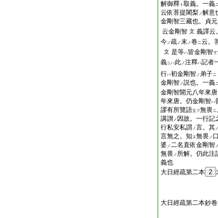
解御釋
取義。一義
ト
云依菩提闍梨
解意
ノ
金剛智三藏也。貞元
云金剛智
義譯云
文
今
疏
末
卷
云。
ノ
ノ
ノ
ニ
是等
皆金剛智
文
ハ
ヲ
義
此
注釋
記者
ニハ
ノ
ハ
行
初金剛智
弟子
ハ
ノ
ニ
金剛智
説也。一義
ノ
金剛智開元八年來唐
年來唐。仍金剛智
ハ
謬有所覽語
無畏
玉フ
ニ
講讃
因故。一行記
ノ
行私安私謂
言。其
ノ
言無之。知
無畏
ヌ
ノ
婆
二名直依金剛智
ノ
無畏
所解。仍此注
ノ
義也
大日經疏第二本
2
大日經疏第二本鈔卷