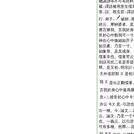
總講讃等不可有此料
藏
譯語被用意生儒
ノ
畏
誤。既玄弉
譯
ノ
ノ
行
弟子
破師
ノ
ト
ノ
經云。摩納婆者。是
應言勝我。言我於身
常於心中觀我可一寸
神在心中微細如芥子
如豆麥。乃至一寸。
如像骨。及其成身。
儒童非也。儒童梵云
別誤耳此二名是菩提
釋。是又初
明宗計
ニ
天外道部類
是初
文
我
文
是出正翻儒童
言我於身心中最爲
意
△彼常於心中
等
ヲ
亦云
是
引證
等文
ハ
出一種。今
論文
ノ
ニハ
云。論文
乃至一寸
ノ
也。一義云。以引證
可有多種。然釋
ニハ
時
等文