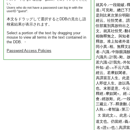
い。
就其今
一段能破
ノ
ノ
Users who do not have a password can log in with the
道
可見歟。總已下
userID "guest".
ニ
是則比來次第分明顯
本文をドラッグして選択するとDDBの見出し語
經云。社怛梵者。謂
検索結果が表示されます。
但部黨別異故特出之
文。就其社怛梵
翻
ノ
Select a portion of the text by dragging your
相御釋無之。與知者
mouse to view all terms in the text contained in
釋故。准上知者外道
the DDB. ・
同小異
相。無釋文
ノ
Password Access Policies
者
六識
中除眼識
ハ
ノ
六識共
計我
歟。
ニ
ト
若六識
計我先
外
ヲ
ノ
外知
必
不云六識
ハ
シモ
經云。若摩奴闍者。
具譯當言人生。此是
人即從人生。故以爲
也。末那是意。今云
釋經
摩奴闍
。經
ノ
ヲ
ハ
會
經故歟。此
一
ノ
ノ
三藏云
下
釋唐翻
ノ
ハ
ノ
人執
者智論
第三
トハ
ノ
當此文
。此意
文
ニ
ハ
道文也。仍當經
義
ノ
名
證
也△具譯當
ヲ
玉フ