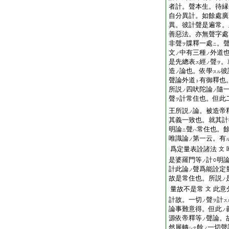
者計。聲本生。待縁
自分異計。如餘處廣
異。彼計聲是遍常。
善惡法。亦無聲字處
非聲
牒釋一處
。
ヲ
ニ
文
中有三種
外道
ノ
ノ
是先總表
經
聲
。
ス
ノ
ヲ
造
論也。依學
彼
ノ
スル
聲論外道
有御釋也
ト
所説
四吠陀論
隨
ノ
ノ
聲
計常住也。但此
ヲ
王所説
論。被造帝
ノ
其義一致也。就其計
明論
聲
常住也。
ニ
ハ
唯識論
第一云。有
ノ
爲定量表詮諸法
文
是婆羅門等
計○明
ノ
計此論
聲爲能詮定
ノ
故是常住也。所説
ノ
量故不是常
此意
文
計故。一切
聲
計
ノ
ヲ
ス
論事難意得。但此
ノ
源依帝釋等
聲論。
ノ
然展轉
餘
一切聲
シテ
ノ