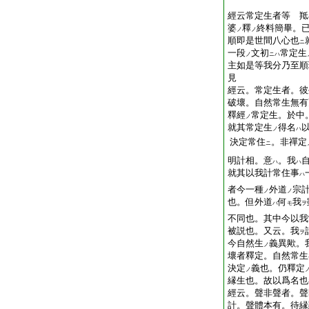
經云常定生者等 羝
婆
釋
終料簡畢。
ノ
ノ
順即是世間八心也
ニ
一段
文初
常定生
ノ
ニハ
主如是等我分乃至順
見
經云。常定生者。彼
破壞。自然常生無有
釋經
常定生。於中
ノ
就其常定生
得名
ノ
ハ
決定常住
。非禪定
ニ
明計相。意
。我
ハ
ハ
就其以我計常住事
ハ
者今一種
外道
宗
ノ
ノ
也。但外道
何
我
ハ
モ
ヲ
不同也。其中今以我
被説也。又云。我
ヲ
今自然生
義異歟。
ノ
壞者釋定。自然常生
決定
義也。仍釋定
ノ
縁生也。故以爲名也
經云。聲非聲者。聲
計。聲體本有。待縁